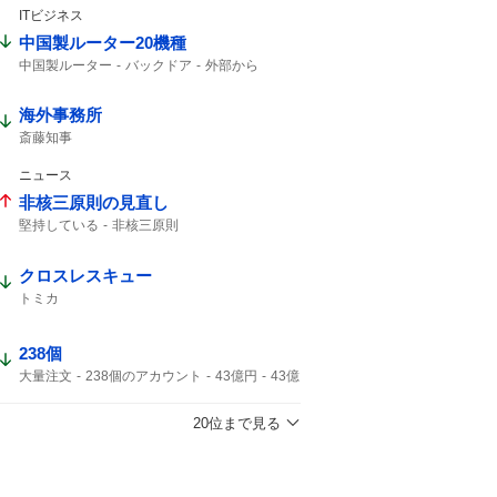
ITビジネス
中国製ルーター20機種
中国製ルーター
バックドア
外部から
ルーター
海外事務所
斎藤知事
ニュース
非核三原則の見直し
堅持している
非核三原則
クロスレスキュー
トミカ
238個
大量注文
238個のアカウント
43億円
43億
キャンセル
ジャンプ
43%
20位まで見る