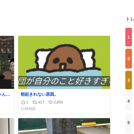
ト
1
2
3
ゃんの
朝起きれない原因。
て崩
4
1
417
2,855
返
リ
い
11時間前
信
ポ
い
数
ス
ね
5
ト
数
数