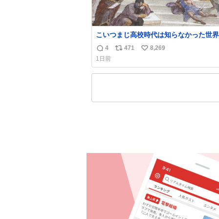
こいつまじ高校時代は知らなかった世界
溢れすぎてて𝑩𝑰𝑮 𝑳𝑶𝑽𝑬＿＿
4
471
8,269
返
リ
い
1日前
信
ポ
い
数
ス
ね
ト
数
数