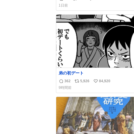
返
リ
い
手に写真撮るな馬鹿野郎」と罵倒される
1日前
ど。
信
ポ
い
数
ス
ね
ト
数
数
弟の初デート
362
5,926
84,920
返
リ
い
9時間前
信
ポ
い
数
ス
ね
ト
数
数