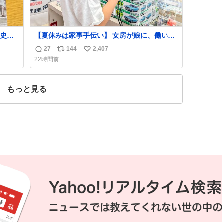
史が
【夏休みは家事手伝い】 女房が娘に、働いた
らバイト代もらえば？と言ったら、娘は、い
27
144
2,407
返
リ
い
らない、と言って黙々と働いてくれました。
22時間前
あとでソフトクリーム買ってやろうと思いま
信
ポ
い
した。
数
ス
ね
ト
数
もっと見る
数