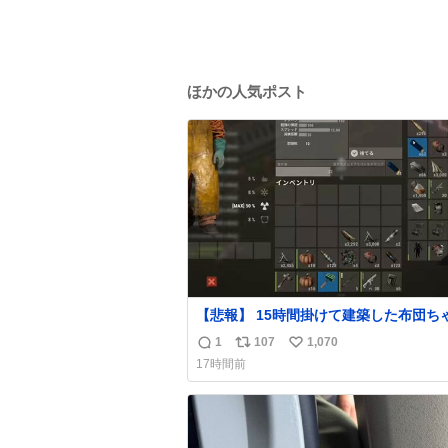
ほかの人気ポスト
【悲報】 15時間掛けて建築した布団ち
拠点、ボマー集団の突撃により一瞬にし
1
107
1,070
返
リ
い
壊
17時間前
信
ポ
い
数
ス
ね
ト
数
数