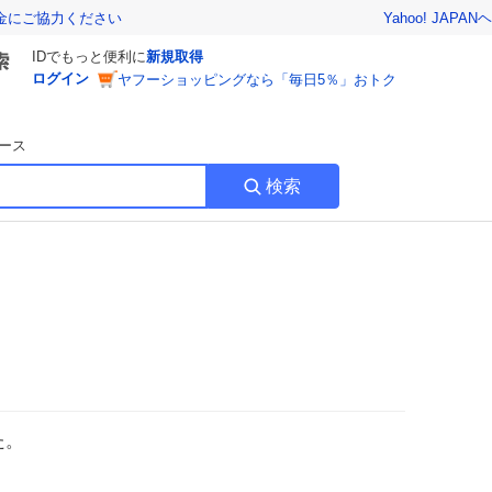
Yahoo! JAPAN
ヘ
金にご協力ください
IDでもっと便利に
新規取得
ログイン
ヤフーショッピングなら「毎日5％」おトク
ース
検索
た。