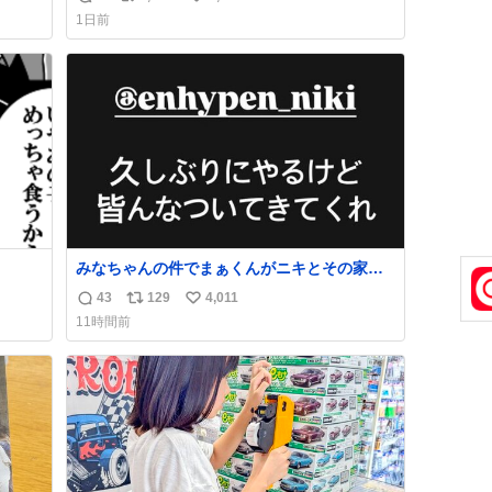
返
リ
い
な
1日前
信
ポ
い
数
ス
ね
ト
数
数
みなちゃんの件でまぁくんがニキとその家族
を脅してるけど絶対間違えてる。 悪いのは誹
43
129
4,011
返
リ
い
謗中傷した人達でしょ。こんなのみなちゃん
11時間前
望んでないし曲がった正義すぎる
信
ポ
い
数
ス
ね
ト
数
数