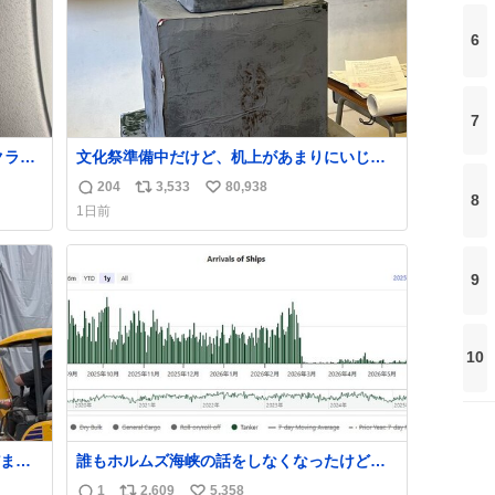
6
7
クラス
文化祭準備中だけど、机上があまりにいじめ
っぽすぎる
204
3,533
80,938
返
リ
い
8
1日前
信
ポ
い
数
ス
ね
ト
数
9
数
10
まま
誰もホルムズ海峡の話をしなくなったけどタ
ら「勝
ンカーの往来は消滅したままですねと
1
2,609
5,358