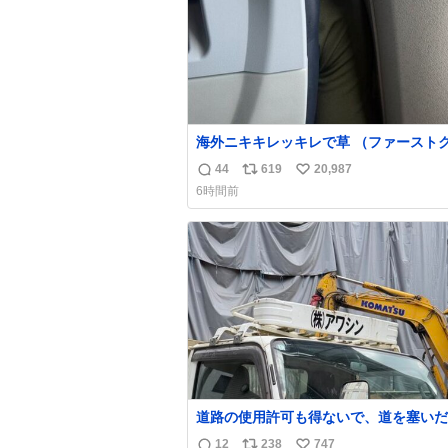
海外ニキキレッキレで草 （ファースト
は前の座席であるため）
44
619
20,987
返
リ
い
6時間前
信
ポ
い
数
ス
ね
ト
数
数
道路の使用許可も得ないで、道を塞いだ
解体作業してる。 写真を撮ろうとした
12
238
747