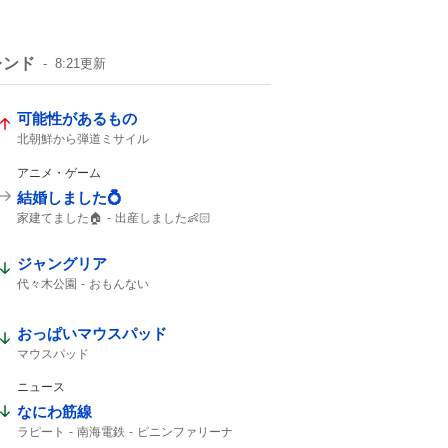
レンド
8:21
更新
可能性があるもの
北朝鮮から弾道ミサイル
アニメ・ゲーム
結婚しました💍
家建てました🏠
出産しました👶🏻
ブックオフ
出産しました
結婚しました
ガンプラ
ジャングリア
代々木公園
おもんない
おっぱいマウスパッド
マウスパッド
ニュース
なにわ筋線
ラピート
南海電鉄
ピニンファリーナ