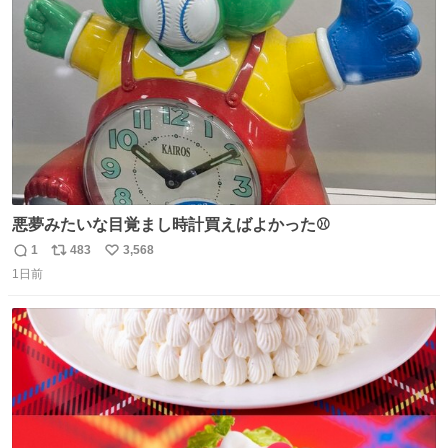
ジまで頑張ってきたその身体も風花の意思も大切にしてい
ト
数
数
くよ #徳山動物園
悪夢みたいな目覚まし時計買えばよかった⚾
1
483
3,568
返
リ
い
1日前
信
ポ
い
数
ス
ね
ト
数
数