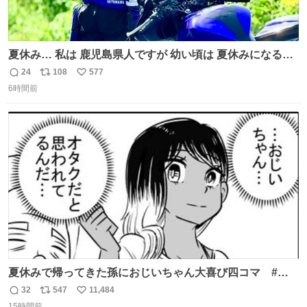
夏休み… 私は 鹿児島県人ですが 幼い頃は 夏休みになると
母の郷… 山梨へ遊びに行くのが楽しみでした 母の実家へ 1
24
108
577
返
リ
い
ヶ月近く泊まって … … 今の私は 医療従事者 お盆休み？ﾅﾆ
6時間前
信
ポ
い
ｿﾚｵｲｼｲﾉ?(笑 … … 子どもの頃 山梨で見た ひまわり畑の風
数
ス
ね
景 淡い記憶 そんな思い出の風景… ありますか？
ト
数
数
夏休みで帰ってきた孫におじいちゃん大喜び四コマ #四
コマ漫画 #Web漫画 #漫画が読めるハッシュタグ
32
547
11,484
返
リ
い
15時間前