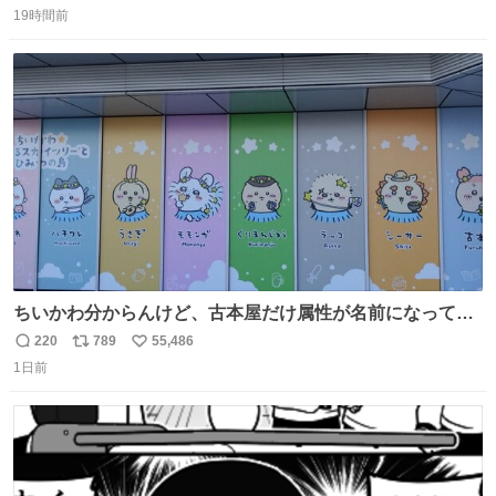
数字は早い方の駅からの所要時間。駅名色分けは運賃が安
19時間前
信
ポ
い
い方で色分け。赤白抜き＝品川 青白抜き＝東京。黒字は
数
ス
ね
運賃が同じ。→
ト
数
数
ちいかわ分からんけど、古本屋だけ属性が名前になってる
のはどういうこと？
220
789
55,486
返
リ
い
1日前
信
ポ
い
数
ス
ね
ト
数
数