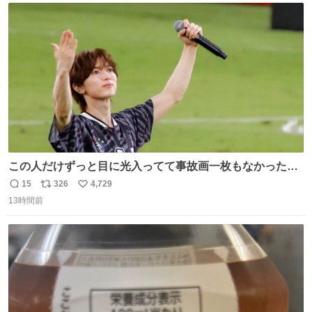
ト
数
数
この人だけずっと目に光入ってて事故画一枚もなかったす
ごい #TravisJapan #Jリーグ
15
326
4,729
返
リ
い
13時間前
信
ポ
い
数
ス
ね
ト
数
数