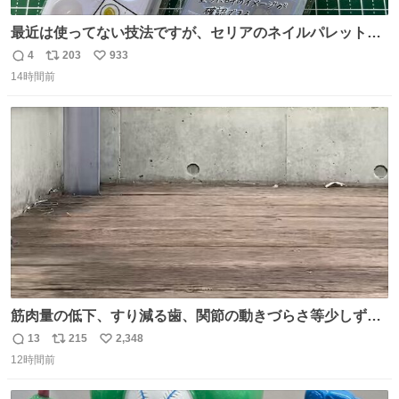
最近は使ってない技法ですが、セリアのネイルパレットの
四隅をハサミで切り落とし、やすりがけすればミニチュア
4
203
933
返
リ
い
食器ができます。 底にストローをカットしたものを接着し
14時間前
信
ポ
い
塗装すれば茶碗になります。素材が塩化ビニルなので接着
数
ス
ね
剤や塗料は対応したものを使うと良いです。 透明はそのま
ト
数
数
までも使えます。
筋肉量の低下、すり減る歯、関節の動きづらさ等少しずつ
現れる変化。 ごはんを細かくすることで #風花 の歯に代わ
13
215
2,348
返
リ
い
るよ。サプリを食べてもらうことで筋肉や関節をサポート
12時間前
信
ポ
い
しようね 風花が無理なく続けられる範囲で、高齢のステー
数
ス
ね