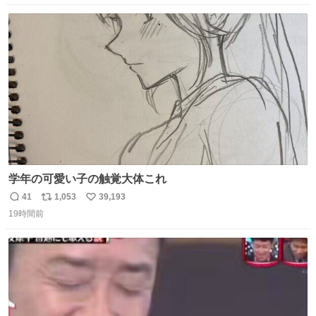
数
ス
ね
ト
数
数
学年の可愛い子の触覚大体これ
41
1,053
39,193
返
リ
い
19時間前
信
ポ
い
数
ス
ね
ト
数
数