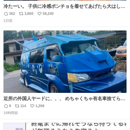
冷たーい。 子供に冷感ポンチョを着せてあげたら大はしゃ
ぎで喜んでくれました。 こんな素敵な代物を提供してくれ
362
3,860
58,240
返
リ
い
た山口県の恩師に感謝。
1日前
信
ポ
い
数
ス
ね
ト
数
数
近所の外国人ヤードに、、、 めちゃくちゃ有名車捨てられ
てました😭 外装ぼろぼろだし、、 中も何にも残ってない
9
114
1,268
返
リ
い
し、、 可哀想に😢😢 今まで数十年お疲れ様でした、、 #バ
16時間前
信
ポ
い
ニング #当時 #廃車 #勿体無い
数
ス
ね
ト
数