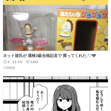
ト
数
数
ネット彼氏が 漢検3級合格記念で 買ってくれた.ᐟ.ᐟ🩵
4
131
2,643
返
リ
い
17時間前
信
ポ
い
数
ス
ね
ト
数
数