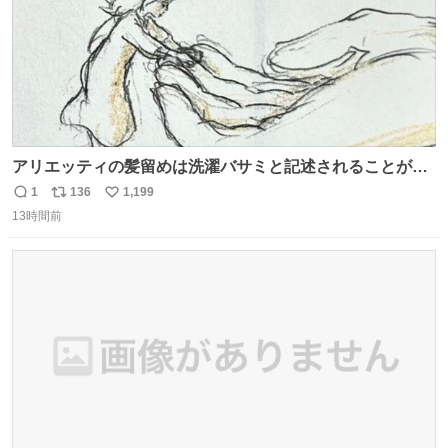
アリエッティの髪留めは洗濯バサミと記述されることが多
いですが、もっと小さいプラスチックのクリップです。 バ
1
136
1,199
返
リ
い
ネは使いやすいように強度を調整してあるはず。
13時間前
信
ポ
い
数
ス
ね
ト
数
数