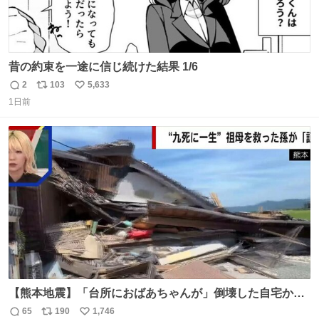
昔の約束を一途に信じ続けた結果 1/6
2
103
5,633
返
リ
い
1日前
信
ポ
い
数
ス
ね
ト
数
数
【熊本地震】「台所におばあちゃんが」倒壊した自宅から
孫が救出 地震発生時、台所で夕食の準備をしていた祖母の
65
190
1,746
返
リ
い