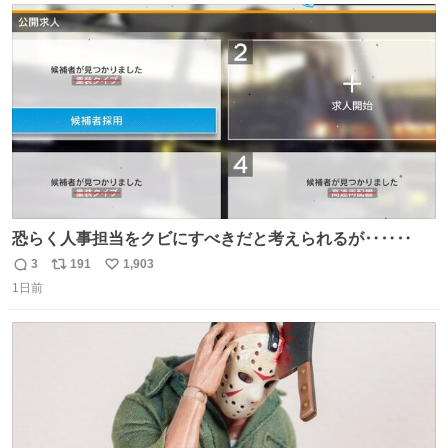
156cm40kg、年中日焼け止めとお友達の私より綺麗な手や
ト
数
数
めてもろて とか言う
恐らく人事担当をクビにすべきだと考えられるが‥‥‥
3
191
1,903
返
リ
い
1日前
信
ポ
い
数
ス
ね
ト
数
数