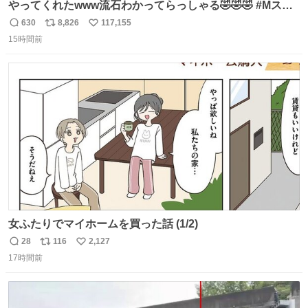
やってくれたwww流石わかってらっしゃる🤣🤣🤣 #Mステ
#西川貴教
630
8,826
117,155
返
リ
い
15時間前
信
ポ
い
数
ス
ね
ト
数
数
女ふたりでマイホームを買った話 (1/2)
28
116
2,127
返
リ
い
17時間前
信
ポ
い
数
ス
ね
ト
数
数