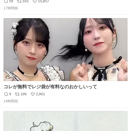
マごめん、日本」
59
555
15,857
返
リ
い
17時間前
信
ポ
い
数
ス
ね
ト
数
数
コレが無料でレジ袋が有料なのおかしいって
9
106
2,901
返
リ
い
14時間前
信
ポ
い
数
ス
ね
ト
数
数