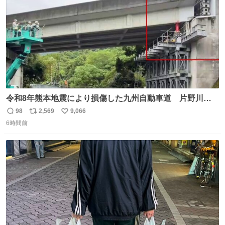
令和8年熊本地震により損傷した九州自動車道 片野川橋
（下り線）の復旧作業を行っています。 タイムラプス動画
98
2,569
9,066
返
リ
い
で、段差が生じた橋桁をジャッキアップしている様子をご
6時間前
信
ポ
い
紹介します。 引き続き、早期復旧に向けて着実に工事を進
数
ス
ね
めてまいります。 #NEXCO西日本 #熊本地震
ト
数
数