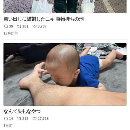
買い出しに遅刻したニキ 荷物持ちの刑
39
161
3,237
返
リ
い
12時間前
信
ポ
い
数
ス
ね
ト
数
数
なんて失礼なやつ
14
213
17,738
返
リ
い
1日前
信
ポ
い