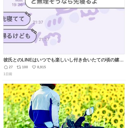
数
彼氏とのLINEはいつでも楽しいし付き合いたての頃の嬉し
かったLINEは無限にあるけど(同棲前は1日で各50通くらい
27
100
8,915
返
リ
い
送りあってたし)最近嬉しかったのはこれ
1日前
信
ポ
い
数
ス
ね
ト
数
数