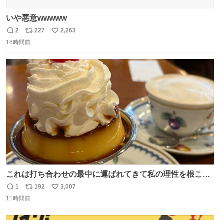
いや悪意wwwww
2
227
2,263
返
リ
い
16時間前
信
ポ
い
数
ス
ね
ト
数
数
これは打ち合わせの最中に運ばれてきて私の理性を根こそ
ぎ奪い去ったプリンの写真です。
1
192
3,007
返
リ
い
11時間前
信
ポ
い
数
ス
ね