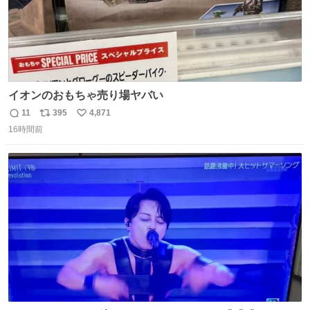
イオンのおもちゃ売り場ヤバい
11
395
4,871
返
リ
い
16時間前
信
ポ
い
数
ス
ね
ト
数
数