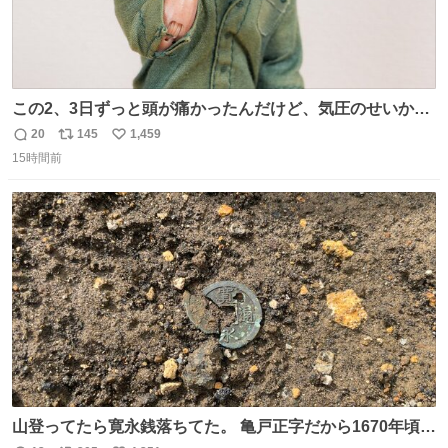
この2、3日ずっと頭が痛かったんだけど、気圧のせいかし
ら…
20
145
1,459
返
リ
い
15時間前
信
ポ
い
数
ス
ね
ト
数
数
山登ってたら寛永銭落ちてた。 亀戸正字だから1670年頃に