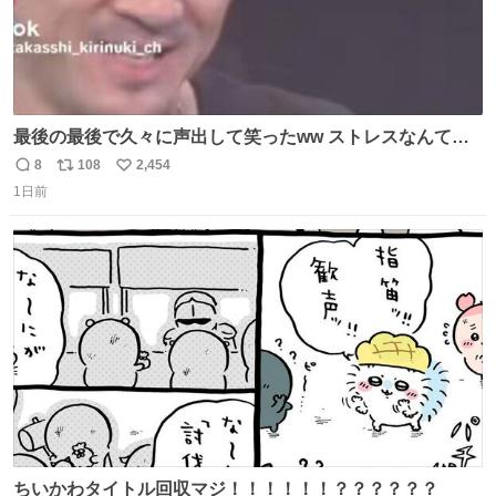
最後の最後で久々に声出して笑ったww ストレスなんて笑
って吹き飛ばせ！！ #水曜日のダウンタウン #大友康平
8
108
2,454
返
リ
い
1日前
信
ポ
い
数
ス
ね
ト
数
数
ちいかわタイトル回収マジ！！！！！！？？？？？？