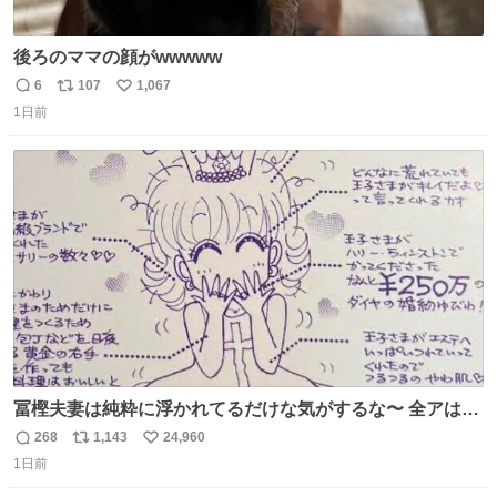
後ろのママの顔がwwwww
6
107
1,067
返
リ
い
1日前
信
ポ
い
数
ス
ね
ト
数
数
冨樫夫妻は純粋に浮かれてるだけな気がするな〜 全アはこ
こに自分の市場価値的なものを上乗せするので、 すっぴん
268
1,143
24,960
返
リ
い
＆寝起きのボサボサ頭でも「今日も可愛いね」が止まらな
1日前
信
ポ
い
い。放っておくと永遠に髪撫でてきて作業進まない()
数
ス
ね