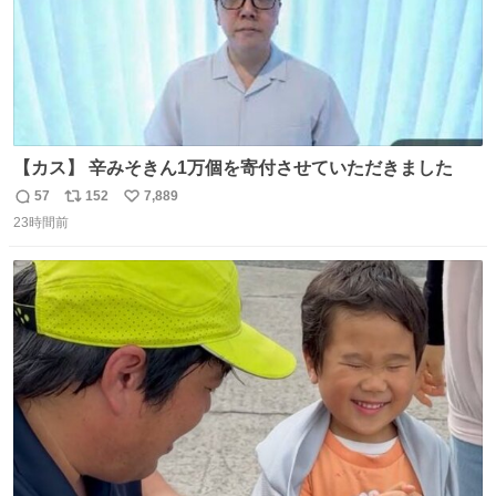
【カス】 辛みそきん1万個を寄付させていただきました
57
152
7,889
返
リ
い
23時間前
信
ポ
い
数
ス
ね
ト
数
数