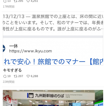
鋳造されたもの。
13
205
4,251
返
リ
い
17時間前
信
ポ
い
数
ス
ね
ト
数
数
キモすぎる
10
207
6,288
返
リ
い
22時間前
信
ポ
い
数
ス
ね
ト
数
数