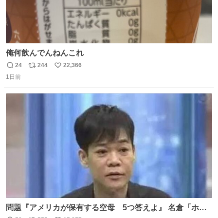
俺何飲んでんねんこれ
24
244
22,366
返
リ
い
1日前
信
ポ
い
数
ス
ね
ト
数
数
問題『アメリカが保有する空母 5つ答えよ』 名倉「ホン