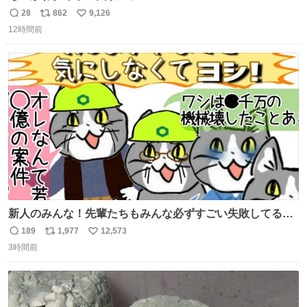
28
862
9,126
返
リ
い
12時間前
信
ポ
い
数
ス
ね
ト
数
数
新人のみんな！先輩たちもみんな必ずすごい失敗してるか
ら、ちいさいことは気にしなくてヨシ！ #現場猫
189
1,977
12,573
返
リ
い
3時間前
信
ポ
い
数
ス
ね
ト
数
数