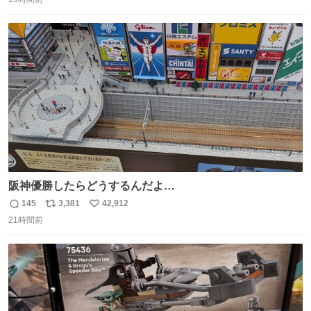
信
ポ
い
数
ス
ね
ト
数
数
阪神優勝したらどうするんだよ…
145
3,381
42,912
返
リ
い
21時間前
信
ポ
い
数
ス
ね
ト
数
数