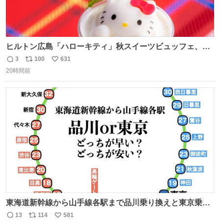
ヒルトン広島「ハローキティ」秋スイーツビュッフェ、栗
ケーキやりんご型シューなど秋の味覚スイーツ - fashion-
3
100
631
返
リ
い
press.net/news/149614
20時間前
信
ポ
い
数
ス
ね
ト
数
数
東海道新幹線から山手線各駅まで品川乗り換えと東京乗り
換え。どっちが早いか？どっちが安いか？を調べてみた。
13
114
581
返
リ
い