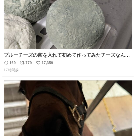
ブルーチーズの菌を入れて初めて作ってみたチーズなんだ
けど 本能でちょっとヤバいと思っちゃう見た目だな
169
779
17,359
返
リ
い
17時間前
信
ポ
い
数
ス
ね
ト
数
数