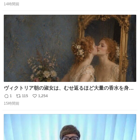
「助けて」という声。祖母を背負い、助け出した孫が「命
14時間前
信
ポ
い
があったのは奇跡」と当時の状況を語った。
数
ス
ね
ト
数
数
ヴィクトリア朝の淑女は、むせ返るほど大量の香水を身に
つけるものではないとされていた。それでも香水は、髪や
1
115
1,254
返
リ
い
肌の手入れと同じくらい、ヴィクトリア朝の女性達の美容
15時間前
信
ポ
い
習慣に欠かせないものだった。 当時の香水は、現在私たち
数
ス
ね
が知る香水よりも単純な組成で、その大部分は薔薇、菫、
ト
数
数
ベルガモット、