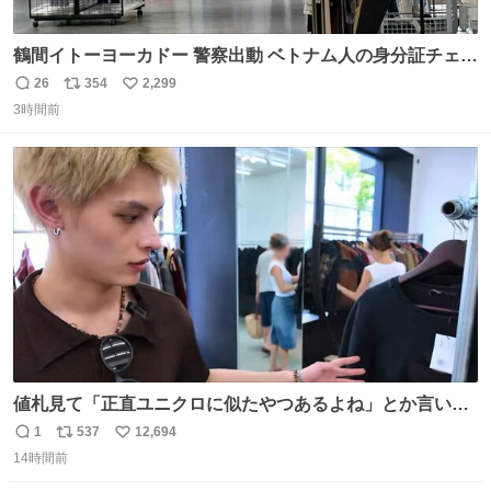
鶴間イトーヨーカドー 警察出動 ベトナム人の身分証チェッ
クを開店前に実施、店内まで見張りにきてます。不法滞在
26
354
2,299
返
リ
い
者は覚悟してお越しください。
3時間前
信
ポ
い
数
ス
ね
ト
数
数
値札見て「正直ユニクロに似たやつあるよね」とか言い出
すの好きすぎるWWWWWWWWWWWWW こちら側と同じ
1
537
12,694
返
リ
い
感覚助かる🙂‍↕️🙂‍↕️🙂‍↕️
14時間前
信
ポ
い
数
ス
ね