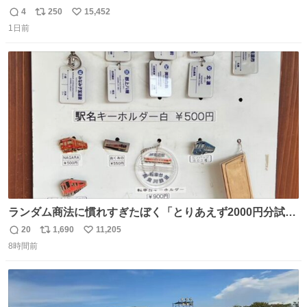
過ぎてずっと味する。美味い。
4
250
15,452
返
リ
い
1日前
信
ポ
い
数
ス
ね
ト
数
数
ランダム商法に慣れすぎたぼく「とりあえず2000円分試し
てみるか…」 駅員さん「どれが欲しいの？」 ぼく「えっ
20
1,690
11,205
返
リ
い
良いんですか？」 駅員さん「何が…？？」 やっぱランダム
8時間前
信
ポ
い
って悪い文化だ
数
ス
ね
わ！！！！！！！！！！！！！！！！！！！！
ト
数
数