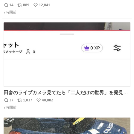
14
889
12,841
返
リ
い
7時間前
信
ポ
い
数
ス
ね
ト
数
数
田舎のライブカメラ見てたら「二人だけの世界」を発見し
た
37
1,037
40,882
返
リ
い
7時間前
信
ポ
い
数
ス
ね
ト
数
数