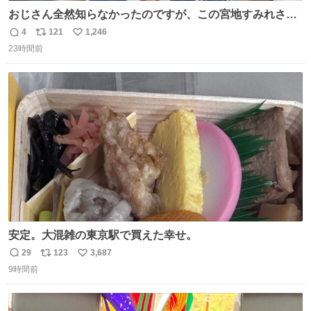
おじさん全然知らなかったのですが、この宮地すみれさん
（日向坂46）はマリサポだったのですね。 カメラ目線でに
4
121
1,246
返
リ
い
っこりしていただいたので撮影したものの、全然誰だか知
23時間前
信
ポ
い
りませんでした。 マリサポらしいのでこれからは名前覚え
数
ス
ね
ます！！
ト
数
数
安定。大混雑の東京駅で買えた幸せ。
29
123
3,687
返
リ
い
9時間前
信
ポ
い
数
ス
ね
ト
数