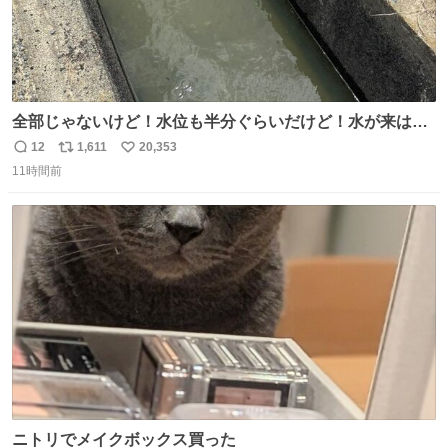
全部じゃないけど！水位も半分ぐらいだけど！水が来はじ
めたよ！！！ 作業してくれた方々ありがとーーー
12
1,611
20,353
返
リ
い
ー！！！！！！！！！！！！！！！！！！！！！！！！！
11時間前
信
ポ
い
！
数
ス
ね
ト
数
数
ニトリでメイクボックス買った