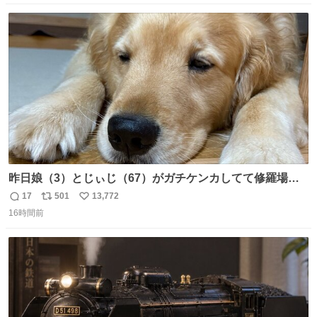
数
ス
ね
ト
数
数
昨日娘（3）とじぃじ（67）がガチケンカしてて修羅場だ
ったんだけど、ふぉるては可能な限り平たくなってまし
17
501
13,772
返
リ
い
た。犬が1番空気読める。
16時間前
信
ポ
い
数
ス
ね
ト
数
数