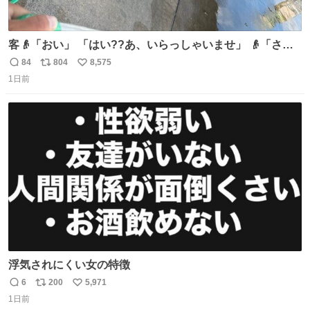
客👴「おい」 「はい??あ、いらっしゃいませ」 👴「さっ
きからずっと水出しっぱなしでもったいないだろ」 「静電
84
804
8,575
返
リ
い
気を逃がし、熱くなった地面の温度を下げ、引火事故の防
1日前
信
ポ
い
止の為必要な作業です」 👴「水不足の昨今にもったいない
数
ス
ね
ことをするな!!」 それでは歌います、聞いてください 「井
ト
数
数
戸水」
浮気されにくい女の特徴
6
200
5,971
返
リ
い
1日前
信
ポ
い