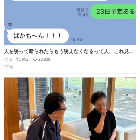
人を誘って断られたらもう誘えなくなるって人、これ見て
元気出してほしい
6
652
28,828
返
リ
い
1日前
信
ポ
い
数
ス
ね
ト
数
数