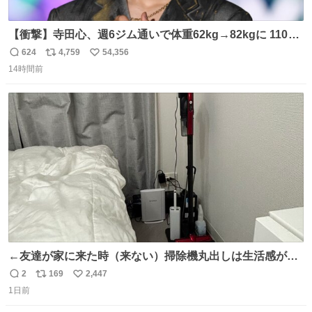
【衝撃】寺田心、週6ジム通いで体重62kg→82kgに 110kg
のベンチプレス持ち上げる姿披露
624
4,759
54,356
返
リ
い
news.livedoor.com/article/detail… 元々自重のみだった
14時間前
信
ポ
い
が、更に筋肉を大きくするためジム通いを開始。筋肉増量
数
ス
ね
のためおにぎり10個、ゼリー飲料3～4本、パスタと毎日4
ト
数
数
千kcalオーバーの食事を摂取し、増量したという。
←友達が家に来た時（来ない）掃除機丸出しは生活感が出
てかっこ悪いなぁ →せや
2
169
2,447
返
リ
い
1日前
信
ポ
い
数
ス
ね