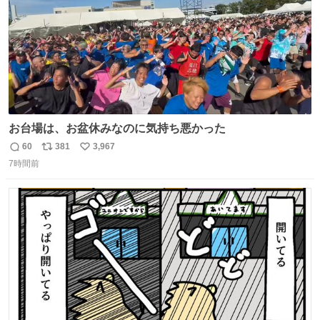
お台場は、お盆休みなのに気持ち悪かった
60
381
3,967
返
リ
い
7時間前
信
ポ
い
数
ス
ね
ト
数
数