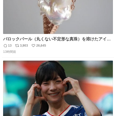
バロックパール（丸くない不定形な真珠）を溶けたアイス
や飴玉、雲、アヒルに見立ててジュエリーデザイナー、
13
3,903
26,645
返
リ
い
Ben Choi 蔡俊文さんの作品。
13時間前
信
ポ
い
instagram.com/bcjoaillerie/
数
ス
ね
ト
数
数