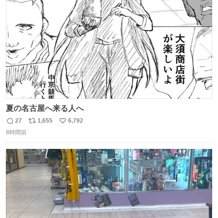
術館
ト
数
数
夏の名古屋へ来る人へ
27
1,655
6,792
返
リ
い
8時間前
信
ポ
い
数
ス
ね
ト
数
数