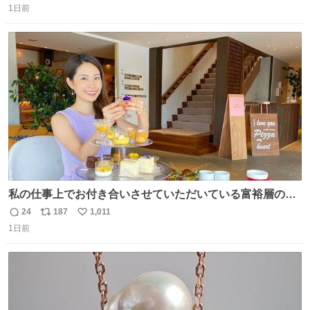
1日前
信
ポ
い
数
ス
ね
ト
数
数
私の仕事上でお付き合いさせていただいている富裕層の社
長さん達は、こんな事しない。 こんな自慢は一切しない
24
187
1,011
返
リ
い
し、なんなら表に出てこない。 自分に自信がない半端モン
1日前
信
ポ
い
はブランドで自分を飾りキラキラ自慢をする。 #折田楓
数
ス
ね
#merchu
ト
数
数