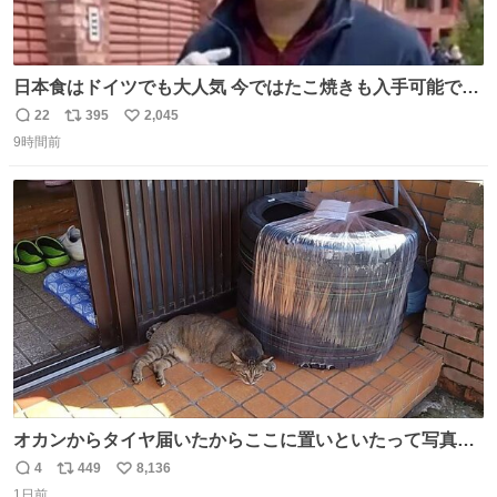
日本食はドイツでも大人気 今ではたこ焼きも入手可能です
が、🥑や🌽、ウィンナーや枝豆などが入っているオリジナ
22
395
2,045
返
リ
い
ルたこ焼きへと進化 大使館の広報課長ハインリッヒは、日
9時間前
信
ポ
い
本でたこ焼きに心奪われ、ベルリンにいたときには出店で
数
ス
ね
焼いてました👏（ええ笑顔や） #たこ焼きの日
ト
数
数
オカンからタイヤ届いたからここに置いといたって写真送
られてきたけど明らかに猫が邪魔くさそうな顔してて草
4
449
8,136
返
リ
い
1日前