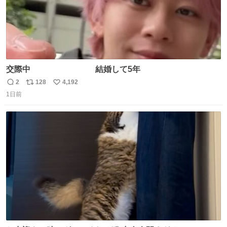
交際中 結婚して5年
2
128
4,192
返
リ
い
1日前
信
ポ
い
数
ス
ね
ト
数
数