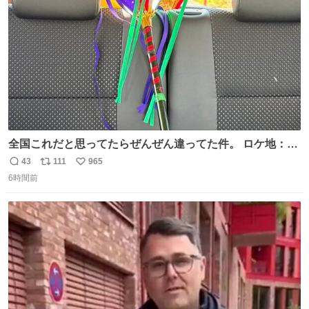
数
全国これだと思ってたらぜんぜん違ってた件。 ロケ地：広
島
43
111
965
返
リ
い
6時間前
信
ポ
い
数
ス
ね
ト
数
数