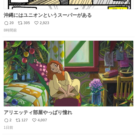
沖縄にはユニオンというスーパーがある
20
305
2,923
返
リ
い
8時間前
信
ポ
い
数
ス
ね
ト
数
数
アリエッティ部屋やっぱり憧れ
2
127
4,007
返
リ
い
1日前
信
ポ
い
数
ス
ね