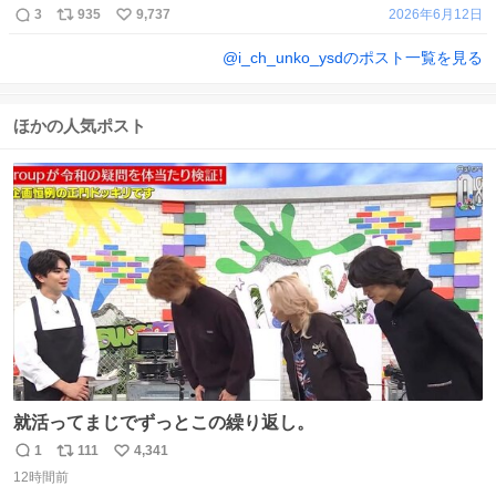
3
935
9,737
2026年6月12日
@
i_ch_unko_ysd
のポスト一覧を見る
ほかの人気ポスト
就活ってまじでずっとこの繰り返し。
1
111
4,341
返
リ
い
12時間前
信
ポ
い