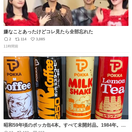
嫌なことあったけどコレ見たら全部忘れた
2
114
3,085
返
リ
い
11時間前
信
ポ
い
数
ス
ね
ト
数
数
昭和59年頃のポッカ缶4本。すべて未開封品。1984年。P