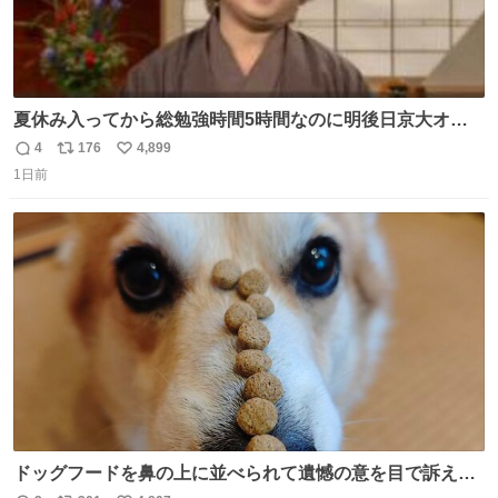
夏休み入ってから総勉強時間5時間なのに明後日京大オー
プンで今これ
4
176
4,899
返
リ
い
1日前
信
ポ
い
数
ス
ね
ト
数
数
ドッグフードを鼻の上に並べられて遺憾の意を目で訴えて