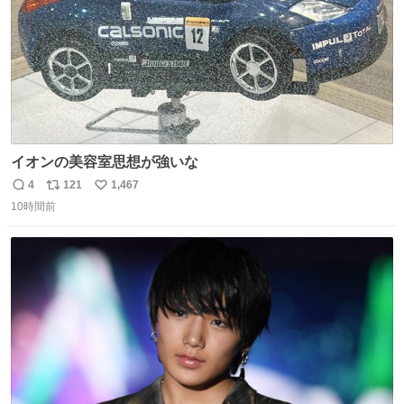
イオンの美容室思想が強いな
4
121
1,467
返
リ
い
10時間前
信
ポ
い
数
ス
ね
ト
数
数