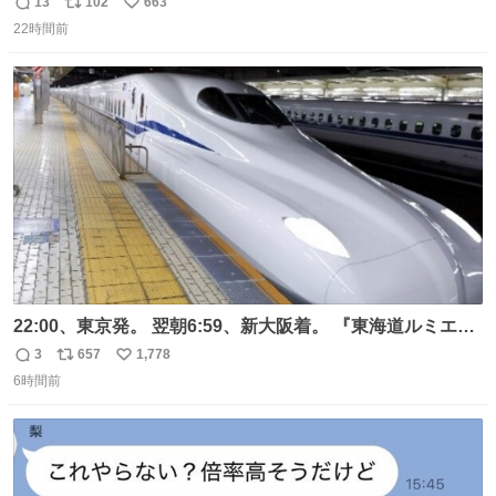
マーク。昭和レトロ！
13
102
663
返
リ
い
22時間前
信
ポ
い
数
ス
ね
ト
数
数
22:00、東京発。 翌朝6:59、新大阪着。 『東海道ルミエー
ルエクスプレス』が今夜、初運行！ 岐阜羽島駅で夜を越す
3
657
1,778
返
リ
い
東海道新幹線。寝台列車じゃないのに、朝まで新幹線とい
6時間前
信
ポ
い
う、なんだか特別体験😉 #TRAINTRIP #東海道ルミエール
数
ス
ね
エクスプレス
ト
数
数