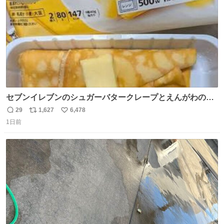
セブンイレブンのシュガーバタークレープとえんがわの寿
司を探している人へ！ シュガーバタークレープは目黒、品
29
1,627
6,478
返
リ
い
川、蒲田、渋谷、川崎、横浜、鶴見、九州の一部エリア限
1日前
信
ポ
い
定商品で8月5日に発注が終了したため店舗に置いてあると
数
ス
ね
ころ少ないですが見つけたら即買いです🤩❣️
ト
数
数