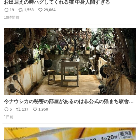
お出迎えの時ハグしてくれる猫 中身人間すぎる
19
1,558
29,064
返
リ
い
10時間前
信
ポ
い
数
ス
ね
ト
数
数
今ナウシカの秘密の部屋があるのは非公式の猫まち駅舎だ
けだもんね。本物が欲しいね
5
137
1,950
返
リ
い
1日前
信
ポ
い
数
ス
ね
ト
数
数