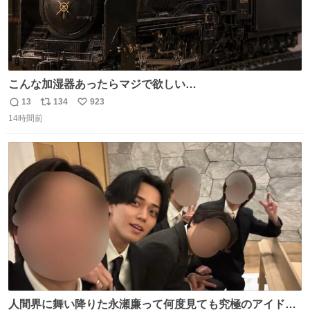
こんな加湿器あったらマジで欲しい…
13
134
923
返
リ
い
14時間前
信
ポ
い
数
ス
ね
ト
数
数
人間界に舞い降りた永瀬廉って何度見ても究極のアイドル