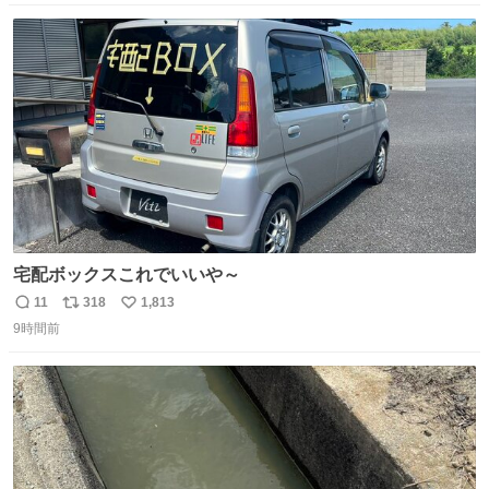
数
ス
ね
ト
数
数
宅配ボックスこれでいいや～
11
318
1,813
返
リ
い
9時間前
信
ポ
い
数
ス
ね
ト
数
数