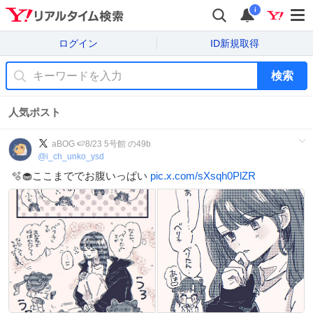
i
ログイン
ID新規取得
検索
人気ポスト
aBOG 🍉8/23 5号館 の49b
@
i_ch_unko_ysd
🫧🧁ここまででお腹いっぱい
pic.x.com/sXsqh0PlZR