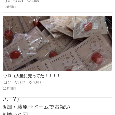
くるコーギー
3
301
4,807
返
リ
い
10時間前
信
ポ
い
数
ス
ね
ト
数
数
ウロコ大量に売ってた！！！！
14
257
5,987
返
リ
い
11時間前
信
ポ
い
数
ス
ね
ト
数
数