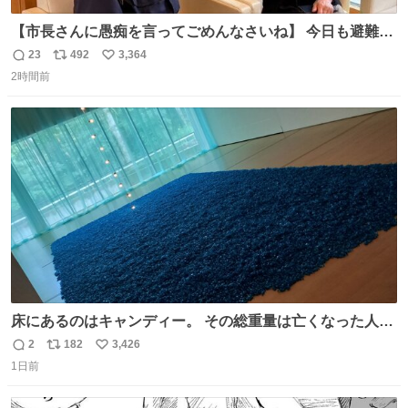
【市長さんに愚痴を言ってごめんなさいね】 今日も避難所
を回り、皆さんのお話を伺いました。 少し辛そうな表情を
23
492
3,364
返
リ
い
されていた高齢の女性に、「どうぞ遠慮なく、何でも話し
2時間前
信
ポ
い
てください」と声をかけました。
数
ス
ね
ト
数
数
床にあるのはキャンディー。 その総重量は亡くなった人と
同等の重さだそうです。 鑑賞者は一つ持ち帰れますが、亡
2
182
3,426
返
リ
い
くなった人の一部を持ち帰っているような感覚になりまし
1日前
信
ポ
い
た。 勇気を出して口に入れたら、ハッカ味😳✨ #ポーラ美
数
ス
ね