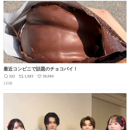
ト
数
数
最近コンビニで話題のチョコパイ！
322
1,583
30,094
返
リ
い
1日前
信
ポ
い
数
ス
ね
ト
数
数