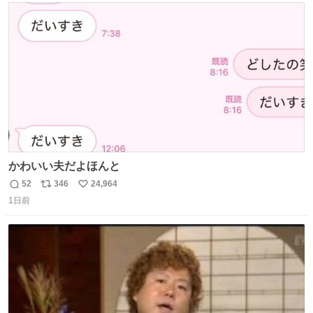
ト
数
数
かわいい夫だよほんと
52
346
24,964
返
リ
い
1日前
信
ポ
い
数
ス
ね
ト
数
数