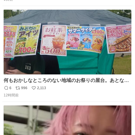
信
ポ
い
数
ス
ね
ト
数
数
何もおかしなところのない地域のお祭りの屋台。あとなん
か割と聞き馴染みのあるBGMが流れてます #関広見まつり
6
996
2,113
返
リ
い
#関広見まつり2026
12時間前
信
ポ
い
数
ス
ね
ト
数
数