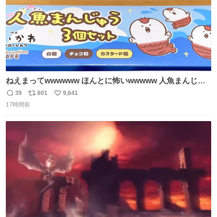
ねえまってwwwwww ほんとに怖いwwwww 人魚まんじゅ
う買ってきたから私も永遠のいのちを…ぐへへ…と思いな
39
601
9,641
返
リ
い
がら1つ食べたら 奥歯欠けたんだけど！！！！？？？ しか
17時間前
信
ポ
い
もガッツリ😭 まんじゅうだよ？？？？？？ ガリッて言っ
数
ス
ね
たから何？と思って口から出したら自分の歯wwwwww セ
ト
数
数
イレーンの呪いじゃん😭