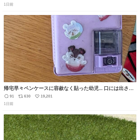
1日前
信
ポ
い
数
ス
ね
ト
数
数
帰宅早々ペンケースに容赦なく貼った幼児... 口には出さぬ
が勿体無い精神で心がざわつく.....ッ
91
630
19,201
返
リ
い
1日前
信
ポ
い
数
ス
ね
ト
数
数