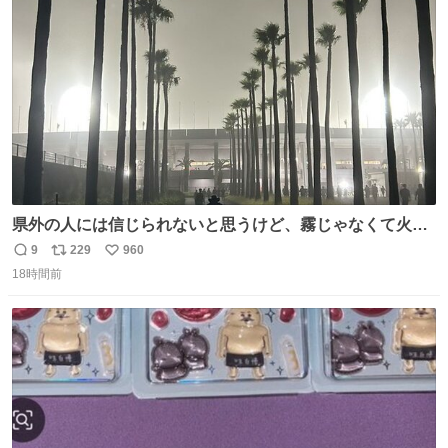
ト
数
数
県外の人には信じられないと思うけど、霧じゃなくて火山
灰です🌋 #桜島
9
229
960
返
リ
い
18時間前
信
ポ
い
数
ス
ね
ト
数
数