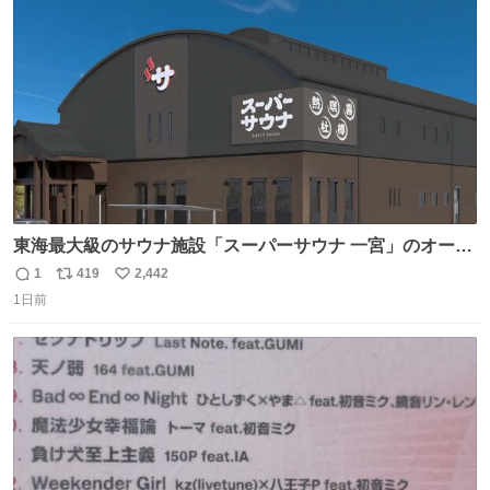
ト
数
数
東海最大級のサウナ施設「スーパーサウナ 一宮」のオープ
ン日が2026年9月8日に決定‼️ 5種類の本格サウナや4種類の
1
419
2,442
返
リ
い
⽔⾵呂、約50名が同時に休息できる休憩スペースなど、男
1日前
信
ポ
い
性が求める設備を極限まで突き詰めた「サウナの理想郷」
数
ス
ね
😍😍😍 ⬇️詳細ページ⬇️ supersento.com/chubu/aichi/ic…
ト
数
数