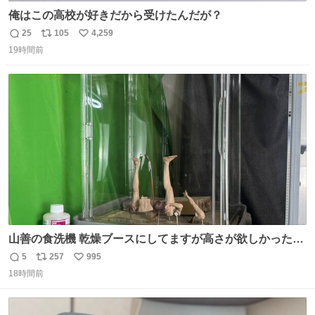
俺はこの高校が好きだから受けたんだが？
25
105
4,259
返
リ
い
19時間前
信
ポ
い
数
ス
ね
ト
数
数
山善の食洗機 乾燥ブースにしてますが高さが欲しかったの
でコレクションケースを置くだけのツルセコ改造 扉が手前
5
257
995
返
リ
い
に開き天井の温度もしっかり上がるのでかなり使いやすく
18時間前
信
ポ
い
なりました😎
数
ス
ね
ト
数