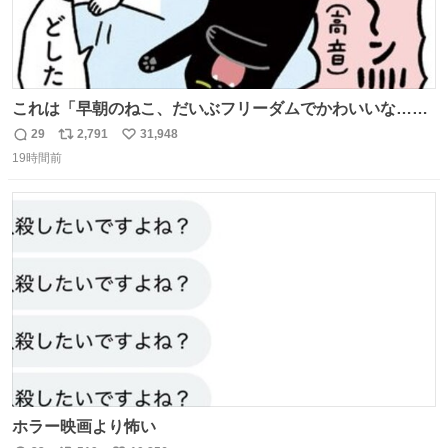
これは「早朝のねこ、だいぶフリーダムでかわいいな…」
の絵日記です🎐
29
2,791
31,948
返
リ
い
19時間前
信
ポ
い
数
ス
ね
ト
数
数
ホラー映画より怖い