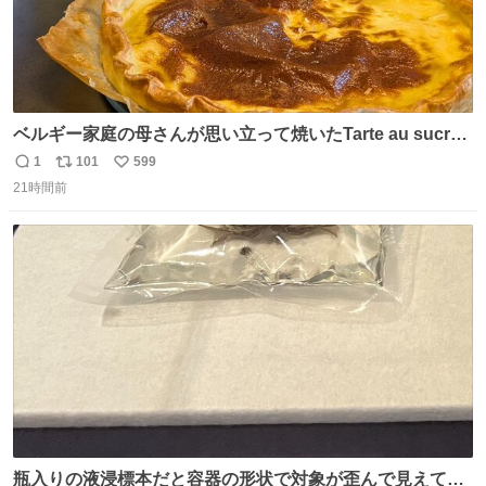
ベルギー家庭の母さんが思い立って焼いたTarte au sucre
は「砂糖のケーキ」。パイ生地に砂糖をたっぷり振りか
1
101
599
返
リ
い
け、クリームと卵の液を注いで焼くだけ。溶けた砂糖はね
21時間前
信
ポ
い
っとり甘い層になり、懐かしい味。「フランス北部とベル
数
ス
ね
ギーのだよ」というこれ、素朴な焼菓子に見えてナポレオ
ト
数
数
ン戦争の歴史があった。
瓶入りの液浸標本だと容器の形状で対象が歪んで見えてし