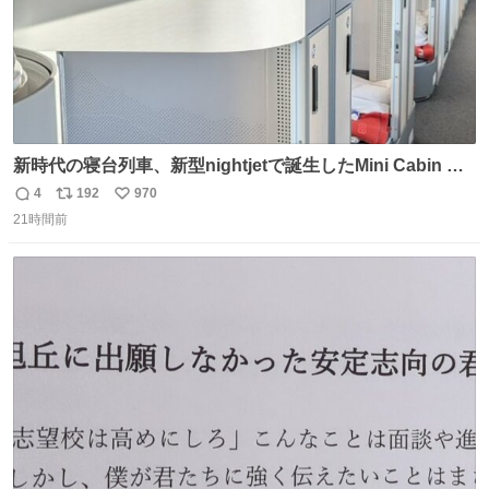
新時代の寝台列車、新型nightjetで誕生したMini Cabin ま
さに走るカプセルホテルといった感じで、一人旅で利用す
4
192
970
返
リ
い
るのにはちょうどいい設備。 他の人も言ってましたが、サ
21時間前
信
ポ
い
ンライズの後継に欲しい…
数
ス
ね
ト
数
数