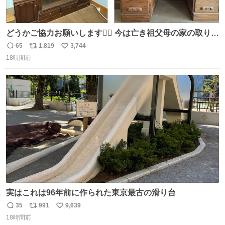
どうかご協力お願いします🙇‍♂️ 今は亡き祖父母の家の取り壊
しが決まり、どうしても処分して欲しくない食器棚と机の
65
1,819
3,744
返
リ
い
引き取り手を探しております この2つは私の祖母が当初一
18時間前
信
ポ
い
目惚れで購入したもので、祖母はc型肝炎で58歳という若
数
ス
ね
さで亡くなりましたが、この家具達をとても大切にしてお
ト
数
数
りました 続く↓
実はこれは96年前に作られた東京最古の滑り台
35
991
9,639
返
リ
い
18時間前
信
ポ
い