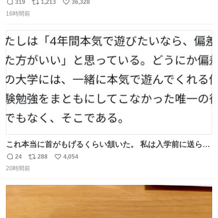
む・・・・！？ ⚠️よい子は絶対マネしないでね⚠️ #夏休み
319
1,213
36,328
返
リ
い
の自由研究
16時間前
信
ポ
い
数
ス
ね
ト
数
数
これ本当に首がもげるくらい頷いた。 私は入学前に送られ
てきた、大学のサークル紹介冊子を見た時点で終わりを感
24
288
4,054
返
リ
い
じたので、女子大でもないくせに偏差値の高い大学のイン
20時間前
信
ポ
い
カレサークルに突撃して所属するという奇行で事なきを得
数
ス
ね
た。 高偏差値に行けないならせめてそれくらいした方が予
ト
数
数
後がいいです。 https://t.co/9nMHIrETkw