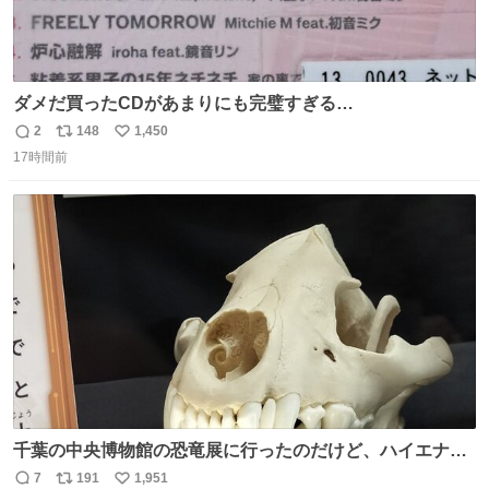
ダメだ買ったCDがあまりにも完璧すぎる…
2
148
1,450
返
リ
い
17時間前
信
ポ
い
数
ス
ね
ト
数
数
千葉の中央博物館の恐竜展に行ったのだけど、ハイエナの
鼻の奥の構造が素敵すぎて張り付いてしまった
7
191
1,951
返
リ
い