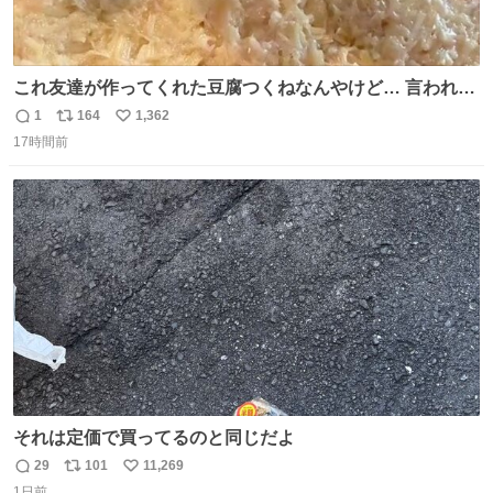
これ友達が作ってくれた豆腐つくねなんやけど… 言われる
まで豆腐って気づかなかった🤣✨ふわふわで食べ応えある
1
164
1,362
返
リ
い
し普通につくねより好きかもしれん🥹🤍 ダイエット中でも
17時間前
信
ポ
い
罪悪感なく食べられるの最高👇
数
ス
ね
ト
数
数
それは定価で買ってるのと同じだよ
29
101
11,269
返
リ
い
1日前