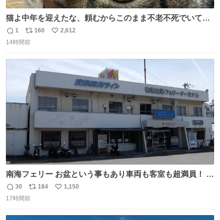
猫よ中年を迎えたな、頼むからこのまま不老不死でいてく
れ…と願ってから、いや人間の家族が死に絶えて猫だけこ
1
160
2,612
返
リ
い
の世に置いていくなんてひどいことはできない…と思って
14時間前
信
ポ
い
から、猫のこの可愛さと愛嬌なら未来永劫ほかの人間に可
数
ス
ね
愛がられて困ることもなかろうなと思ったのでやっぱり猫
ト
数
数
よ不老不死でいてくれ
南海フェリー お盆という事もあり車両も客室も超満員！ 廃
止になったらどうなるのコレ？
30
184
1,150
返
リ
い
17時間前
信
ポ
い
数
ス
ね