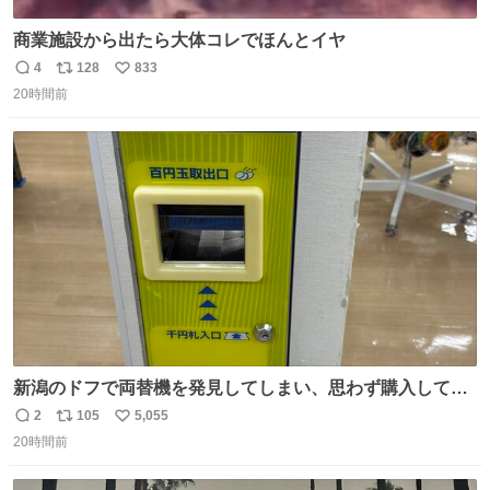
商業施設から出たら大体コレでほんとイヤ
4
128
833
返
リ
い
20時間前
信
ポ
い
数
ス
ね
ト
数
数
新潟のドフで両替機を発見してしまい、思わず購入してし
まい大阪に発送するイベントが発生
2
105
5,055
返
リ
い
20時間前
信
ポ
い
数
ス
ね