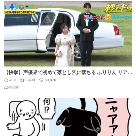
ト
数
数
【快挙】声優界で初めて落とし穴に落ちる ふりりん リアク
ションが最高過ぎる🤣 #ドッキリGP #降幡愛
430
8,490
89,876
返
リ
い
12時間前
信
ポ
い
数
ス
ね
ト
数
数