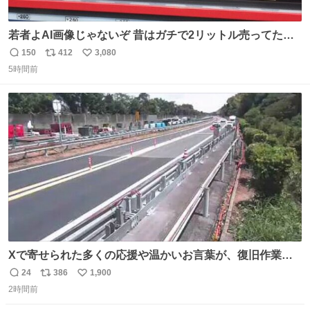
若者よAI画像じゃないぞ 昔はガチで2リットル売ってたん
やでw
150
412
3,080
返
リ
い
5時間前
信
ポ
い
数
ス
ね
ト
数
数
Xで寄せられた多くの応援や温かいお言葉が、復旧作業に
携わる社員の大きな励みとなっております。ありがとうご
24
386
1,900
返
リ
い
ざいます。 九州道
2時間前
信
ポ
い
数
ス
ね