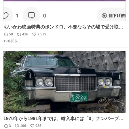
ちいかわ映画特典のボンドロ、不要ならその場で受け取り
辞退すれば良いのに白々しい
59
416
7,539
返
リ
い
19時間前
信
ポ
い
数
ス
ね
ト
数
数
1970年から1991年までは、輸入車には「0」ナンバープレ
ートが使用されていました。 その後、この制度は廃止さ
3
106
935
返
リ
い