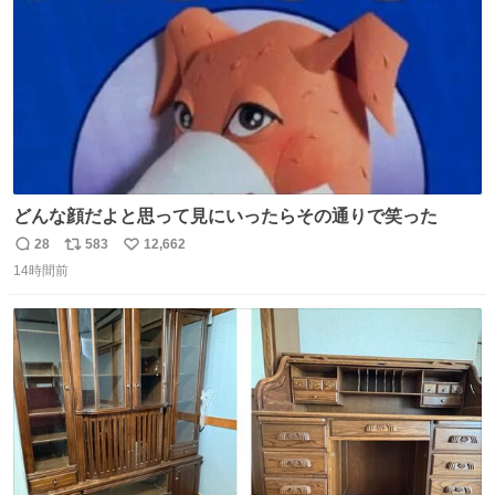
どんな顔だよと思って見にいったらその通りで笑った
28
583
12,662
返
リ
い
14時間前
信
ポ
い
数
ス
ね
ト
数
数