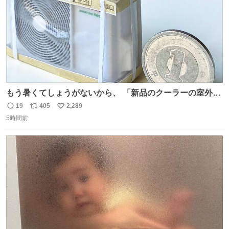
もう暑くてしょうがないから、 「新品のクーラーの室外機
のミニチュア」 でも見ていってよ
19
405
2,289
返
リ
い
5時間前
信
ポ
い
数
ス
ね
ト
数
数