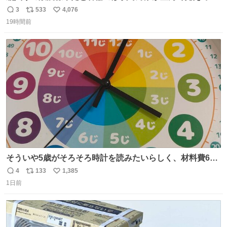
まうことから、なるべく歪みがない状態で観察しやすいよ
3
533
4,076
返
リ
い
うにこのような形で保存していると前に科博の先生から教
19時間前
信
ポ
い
えてもらった #国立科学博物館
数
ス
ね
ト
数
数
そういや5歳がそろそろ時計を読みたいらしく、材料費600
円で作れる知育時計作ってみた！ めっちゃ簡単！ ありがと
4
133
1,385
返
リ
い
う先人！
1日前
信
ポ
い
数
ス
ね
ト
数
数