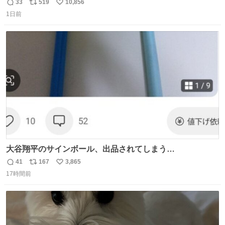
33
519
10,856
返
リ
い
1日前
信
ポ
い
数
ス
ね
ト
数
数
大谷翔平のサインボール、出品されてしまう…
41
167
3,865
返
リ
い
17時間前
信
ポ
い
数
ス
ね
ト
数
数