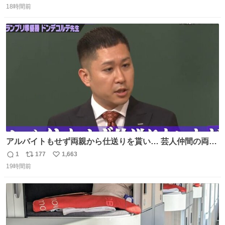
れ、すべての「0」ナンバープレートは抹消・無効化され
18時間前
信
ポ
い
ました。 ところが最近、その「0」ナンバープレートを装
数
ス
ね
着した車両が発見されました。 今でも残っていること自体
ト
数
数
が奇跡です……。
アルバイトもせず両親から仕送りを貰い… 芸人仲間の両親
のスネまでかじる!? ドンデコルテ銀次⚡️ 無料見逃し配信は
1
177
1,663
返
リ
い
こちらから ▶︎abema.go.link/gBLVb ◤しくじり先生
19時間前
信
ポ
い
ABEMAにて毎週最新話無料配信中◢ @10000nabe
数
ス
ね
@akmllube0617
ト
数
数