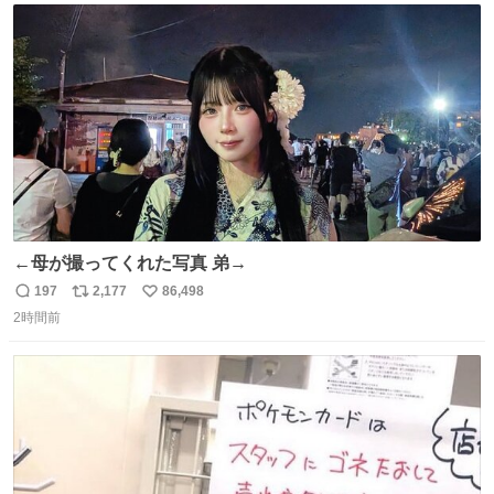
ト
数
数
←母が撮ってくれた写真 弟→
197
2,177
86,498
返
リ
い
2時間前
信
ポ
い
数
ス
ね
ト
数
数