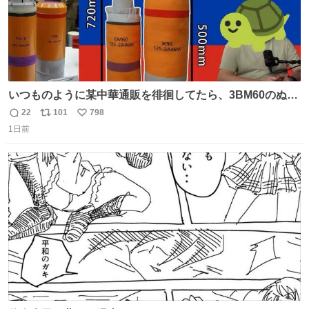
いつものように某中華通販を徘徊してたら、3BM60のぬい
ぐるみを発見してしまった…。
22
101
798
返
リ
い
1日前
信
ポ
い
数
ス
ね
ト
数
数