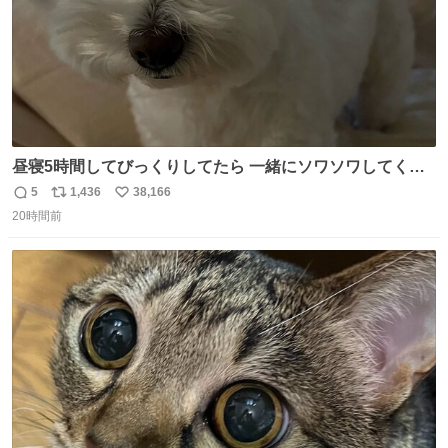
昼寝5時間してびっくりしてたら 一緒にソワソワしてくれ
た
5
1,436
38,166
返
リ
い
20時間前
信
ポ
い
数
ス
ね
ト
数
数