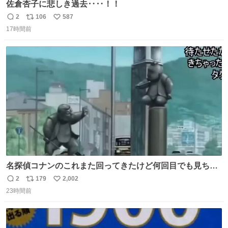
佐倉杏子に悲しき過去‥‥！！
2
106
587
返
リ
い
17時間前
信
ポ
い
数
ス
ね
ト
数
数
名探偵コナンのこれまた回ってきたけど何回目でも見ちゃ
う魔力あるのよな
2
179
2,002
返
リ
い
23時間前
信
ポ
い
数
ス
ね
ト
数
数