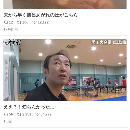
夫から早く風呂あがれの圧がこちら
12
206
12,122
返
リ
い
17時間前
信
ポ
い
数
ス
ね
ト
数
数
ええ？！知らんかった…
56
2,151
34,772
返
リ
い
1日前
信
ポ
い
数
ス
ね