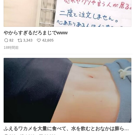
やからすぎるだろまじでwww
82
3,343
42,605
返
リ
い
18時間前
信
ポ
い
数
ス
ね
ト
数
数
ふえるワカメを大量に食べて、水を飲むとおなかは膨ら