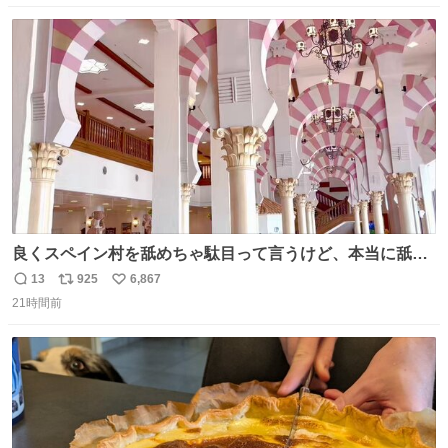
数
ス
ね
ト
数
数
良くスペイン村を舐めちゃ駄目って言うけど、本当に舐め
ちゃ行けないのはスペィン村ホテル🏛🏨 だってロビーから
13
925
6,867
返
リ
い
中庭抜けるだけでこの有様🤩 ディズニーホテル泊まってる
21時間前
信
ポ
い
場所じゃない。 5年振りの志摩スペイン村パルケエスパー
数
ス
ね
ニャは益々素晴らしい場所になってる
ト
数
数