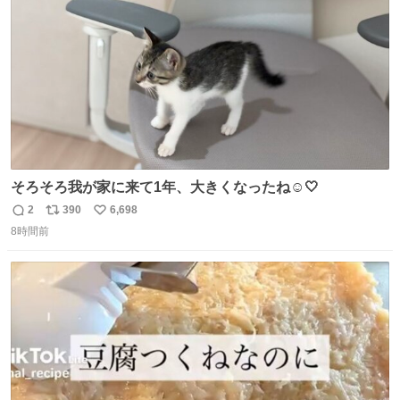
数
そろそろ我が家に来て1年、大きくなったね☺️🤍
2
390
6,698
返
リ
い
8時間前
信
ポ
い
数
ス
ね
ト
数
数