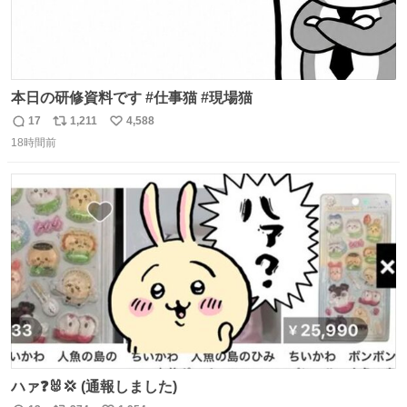
本日の研修資料です #仕事猫 #現場猫
17
1,211
4,588
返
リ
い
18時間前
信
ポ
い
数
ス
ね
ト
数
数
ハァ❓🐰💢 (通報しました)