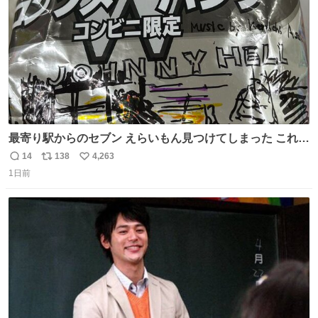
最寄り駅からのセブン えらいもん見つけてしまった これ売
ってくれへんかな… #浅井健一 #ポテチ #ロックの名盤
14
138
4,263
返
リ
い
1日前
信
ポ
い
数
ス
ね
ト
数
数