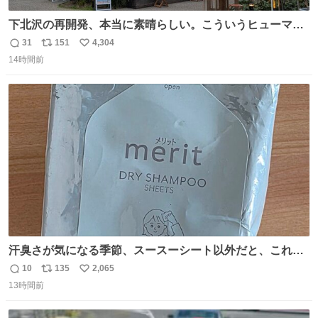
下北沢の再開発、本当に素晴らしい。こういうヒューマン
スケールの開発がいいんだよ。
31
151
4,304
返
リ
い
14時間前
信
ポ
い
数
ス
ね
ト
数
数
汗臭さが気になる季節、スースーシート以外だと、これが
とにかくスッキリする。2年くらい前に #生活は踊る で紹
10
135
2,065
返
リ
い
介したやつ。おじさんにもおばさんにもオススメだ。ドラ
13時間前
信
ポ
い
ストに売ってるぞ。ドライシャンプーって書いてあるけど
数
ス
ね