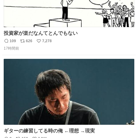
投資家が楽だなんてとんでもない
109
626
7,278
返
リ
い
17時間前
信
ポ
い
数
ス
ね
ト
数
数
ギターの練習してる時の俺 ←理想 →現実