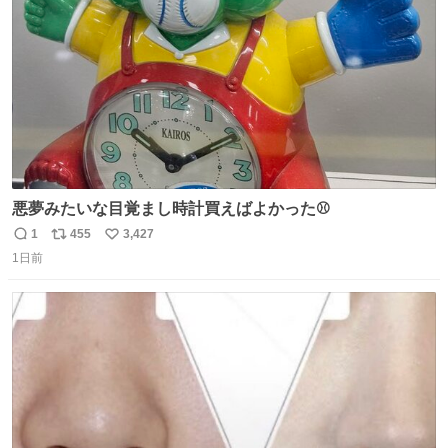
数
悪夢みたいな目覚まし時計買えばよかった⚾
1
455
3,427
返
リ
い
1日前
信
ポ
い
数
ス
ね
ト
数
数