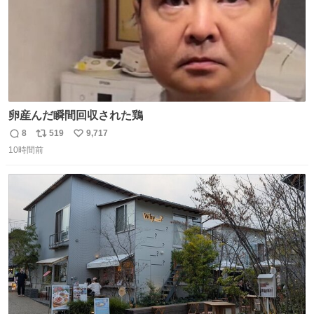
卵産んだ瞬間回収された鶏
8
519
9,717
返
リ
い
10時間前
信
ポ
い
数
ス
ね
ト
数
数