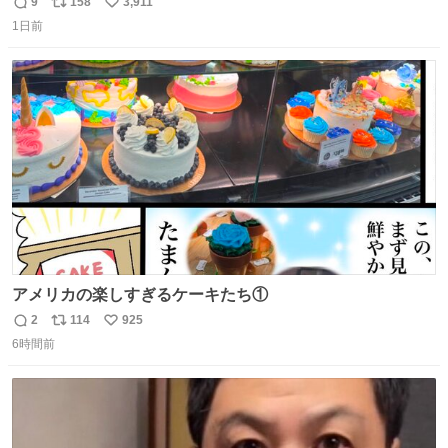
9
158
3,911
返
リ
い
1日前
信
ポ
い
数
ス
ね
ト
数
数
アメリカの楽しすぎるケーキたち①
2
114
925
返
リ
い
6時間前
信
ポ
い
数
ス
ね
ト
数
数