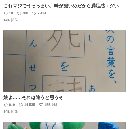
これマジでうっっまい。味が濃いめだから満足感エグいし
1週間で3キロ痩せた😭
10
200
2,414
返
リ
い
14時間前
信
ポ
い
数
ス
ね
ト
数
数
娘よ……それは違うと思うぞ
819
14,535
155,168
返
リ
い
16時間前
信
ポ
い
数
ス
ね
ト
数