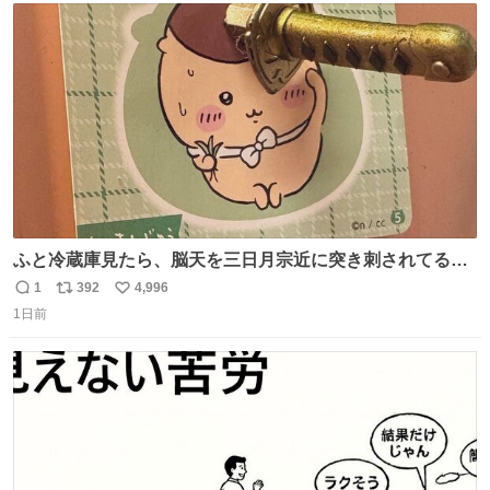
ト
数
数
ふと冷蔵庫見たら、脳天を三日月宗近に突き刺されてるく
りまんじゅうパイセンが
1
392
4,996
返
リ
い
1日前
信
ポ
い
数
ス
ね
ト
数
数