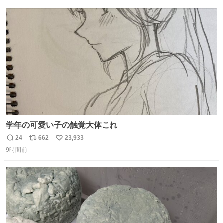
数
ス
ね
ト
数
数
学年の可愛い子の触覚大体これ
24
662
23,933
返
リ
い
9時間前
信
ポ
い
数
ス
ね
ト
数
数