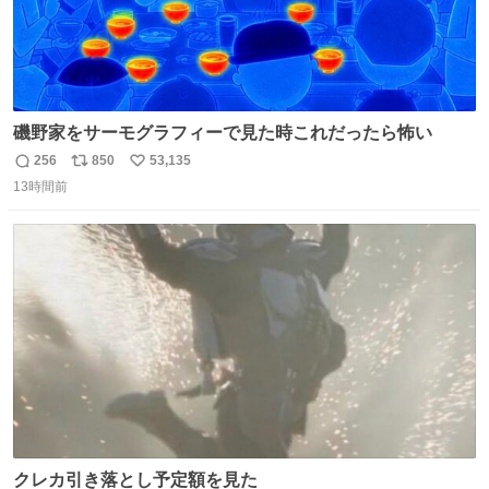
磯野家をサーモグラフィーで見た時これだったら怖い
256
850
53,135
返
リ
い
13時間前
信
ポ
い
数
ス
ね
ト
数
数
クレカ引き落とし予定額を見た