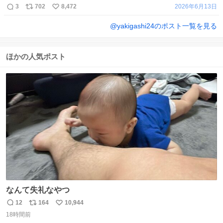
3
702
8,472
2026年6月13日
@
yakigashi24
のポスト一覧を見る
ほかの人気ポスト
なんて失礼なやつ
12
164
10,944
返
リ
い
18時間前
信
ポ
い