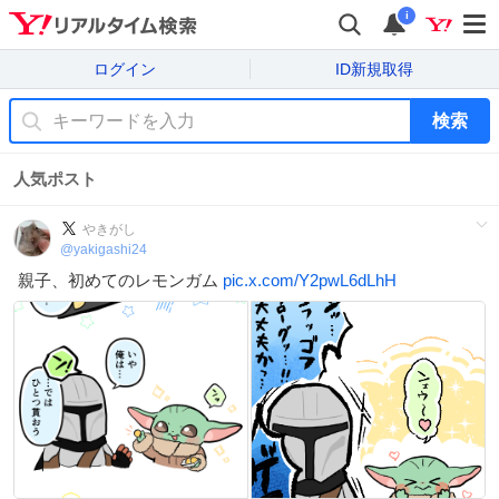
i
ログイン
ID新規取得
検索
人気ポスト
やきがし
@
yakigashi24
親子、初めてのレモンガム
pic.x.com/Y2pwL6dLhH