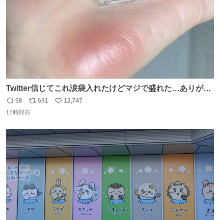
Twitter信じてこれ涙袋入れたけどマジで盛れた…ありがと
う…
58
631
12,747
返
リ
い
16時間前
信
ポ
い
数
ス
ね
ト
数
数