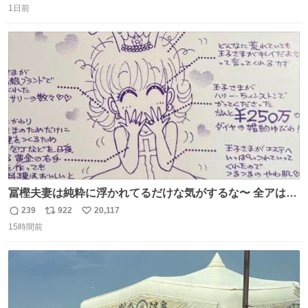
るのかもしれません。 そこで「何を話せばいいか」が見え
1日前
信
ポ
い
る手引きを用意して、安心して電話に出られるようにしま
数
ス
ね
す。 インターホンの応対も大切なコミュニケーションの学
ト
数
数
びです。
冨樫夫妻は純粋に浮かれてるだけな気がするな〜 全アはこ
こに自分の市場価値的なものを上乗せするので、 すっぴん
239
922
20,117
返
リ
い
＆寝起きのボサボサ頭でも「今日も可愛いね」が止まらな
15時間前
信
ポ
い
い。放っておくと永遠に髪撫でてきて作業進まない()
数
ス
ね
156cm40kg、年中日焼け止めとお友達の私より綺麗な手や
ト
数
数
めてもろて とか言う