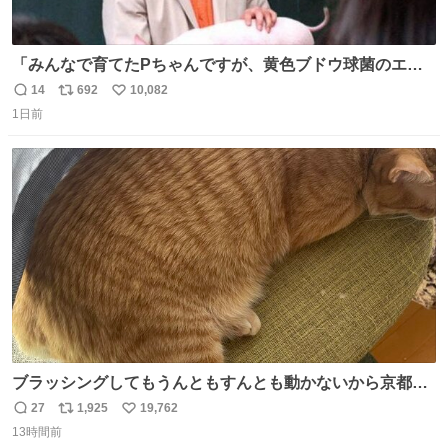
「みんなで育てたPちゃんですが、黄色ブドウ球菌のエン
テロトキシン（耐熱性毒素）が検出されたので、議論する
14
692
10,082
返
リ
い
までもなく処分が決まりました」
1日前
信
ポ
い
数
ス
ね
ト
数
数
ブラッシングしてもうんともすんとも動かないから京都の
寺にある庭みたいになってる
27
1,925
19,762
返
リ
い
13時間前
信
ポ
い