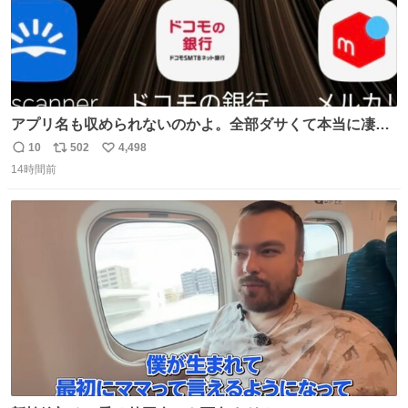
アプリ名も収められないのかよ。全部ダサくて本当に凄
い。 https://t.co/LemyLGyVkR
10
502
4,498
返
リ
い
14時間前
信
ポ
い
数
ス
ね
ト
数
数