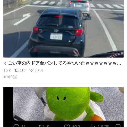
汗拭きシートみたいなもの。耳裏襟足首筋がんがん拭いて
ト
数
数
汗臭不安を解消。
すごい車の内ドア台パンしてるやついたｗｗｗｗｗｗｗｗ
ｗｗｗｗｗｗ
2
113
3,758
返
リ
い
18時間前
信
ポ
い
数
ス
ね
ト
数
数