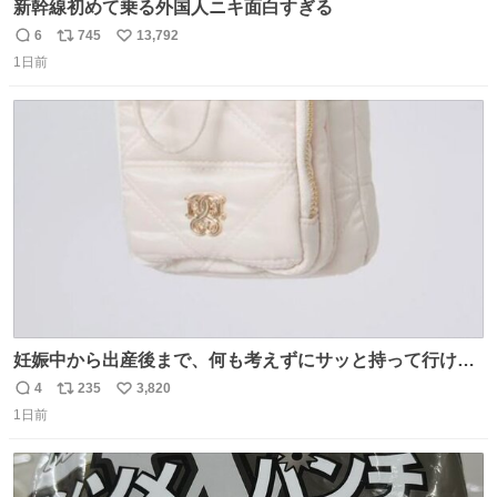
新幹線初めて乗る外国人ニキ面白すぎる
6
745
13,792
返
リ
い
1日前
信
ポ
い
数
ス
ね
ト
数
数
妊娠中から出産後まで、何も考えずにサッと持って行ける
ようなショルダーバッグが欲しいな〜と思っていたのだけ
4
235
3,820
返
リ
い
ど snidelでめちゃくちゃピッタリなものを見つけたので買
1日前
信
ポ
い
った！✨ スマホと小物とペットボトルが入るの最高すぎる
数
ス
ね
🥹 しかもスマホ入れ独立してるしファスナーない！地味に
ト
数
数
嬉しいやつ！！！