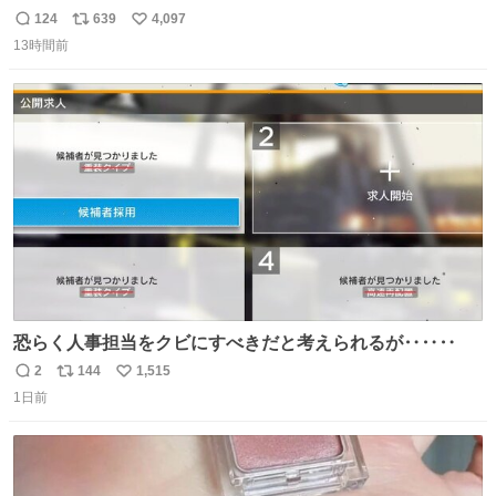
「被害届も検討」 news.livedoor.com/article/detail… 4日
124
639
4,097
返
リ
い
に西鉄福岡（天神）駅および薬院駅で発生した駅構内放送
13時間前
信
ポ
い
事案について声明を公表した。「第三者によって駅構内放
数
ス
ね
送設備に外部から不正に音声が流された可能性も含めて確
ト
数
数
認を実施」と説明した。
恐らく人事担当をクビにすべきだと考えられるが‥‥‥
2
144
1,515
返
リ
い
1日前
信
ポ
い
数
ス
ね
ト
数
数