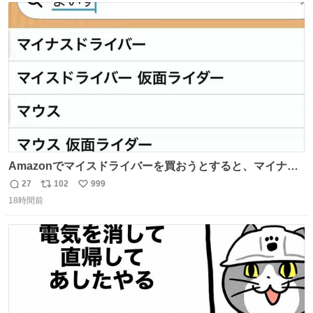
ト
数
数
Amazonでマイスドライバーを買おうとすると、マイナス
ドライバー先輩が出しゃばってくる
27
102
999
返
リ
い
18時間前
信
ポ
い
数
ス
ね
ト
数
数