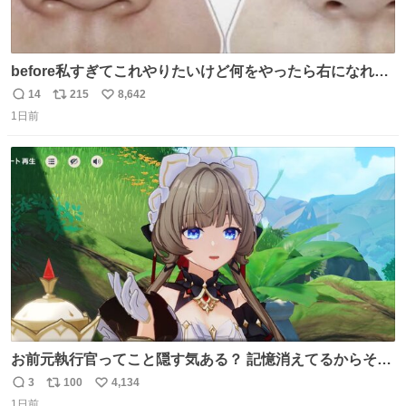
before私すぎてこれやりたいけど何をやったら右になれる
の
14
215
8,642
返
リ
い
1日前
信
ポ
い
数
ス
ね
ト
数
数
お前元執行官ってこと隠す気ある？ 記憶消えてるからそん
な考えに至らないだろうけどさ…
3
100
4,134
返
リ
い
1日前