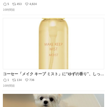
5
453
4,924
返
リ
い
16時間前
信
ポ
い
数
ス
ね
ト
数
数
コーセー「メイク キープ ミスト」に“ゆずの香り”、しっと
りツヤ肌叶う保湿タイプ - fashion-press.net/news/148945
1
134
736
返
リ
い
16時間前
信
ポ
い
数
ス
ね
ト
数
数