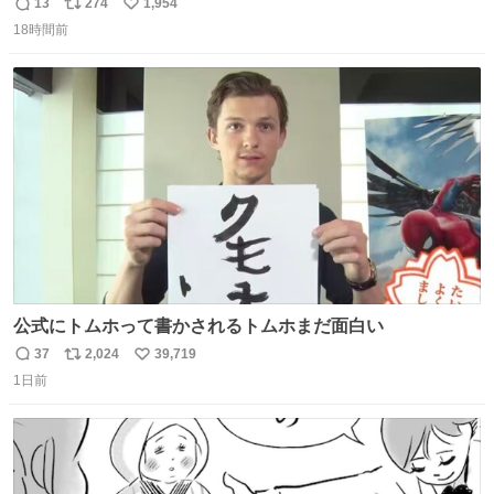
13
274
1,954
返
リ
い
18時間前
信
ポ
い
数
ス
ね
ト
数
数
公式にトムホって書かされるトムホまだ面白い
37
2,024
39,719
返
リ
い
1日前
信
ポ
い
数
ス
ね
ト
数
数