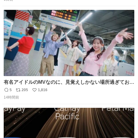
信
ポ
い
数
ス
ね
ト
数
数
有名アイドルのMVなのに、見覚えしかない場所過ぎておも
ろいな
5
205
1,816
返
リ
い
14時間前
信
ポ
い
数
ス
ね
ト
数
数