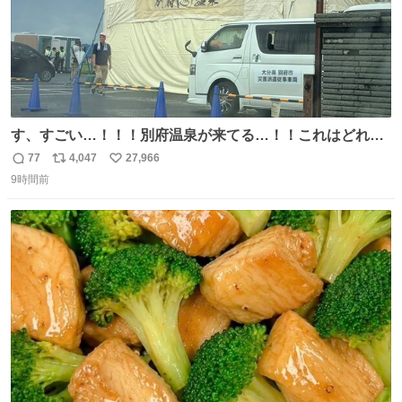
す、すごい…！！！別府温泉が来てる…！！これはどれぐ
らい待つんだろう…
77
4,047
27,966
返
リ
い
9時間前
信
ポ
い
数
ス
ね
ト
数
数