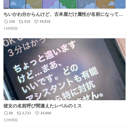
ちいかわ分からんけど、古本屋だけ属性が名前になってる
のはどういうこと？
156
519
39,918
返
リ
い
14時間前
信
ポ
い
数
ス
ね
ト
数
数
彼女の名前呼び間違えたレベルのミス
68
2,723
34,906
返
リ
い
12時間前
信
ポ
い
数
ス
ね