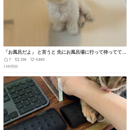
「お風呂だよ」 と言うと 先にお風呂場に行って待っててく
れる 賢いライス
7
156
4,683
返
リ
い
14時間前
信
ポ
い
数
ス
ね
ト
数
数