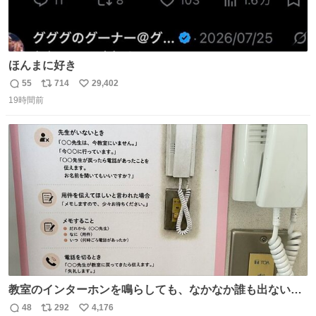
ほんまに好き
55
714
29,402
返
リ
い
19時間前
信
ポ
い
数
ス
ね
ト
数
数
教室のインターホンを鳴らしても、なかなか誰も出ないこ
とがあります…。 もしかすると「電話の出方」に困ってい
48
292
4,176
返
リ
い