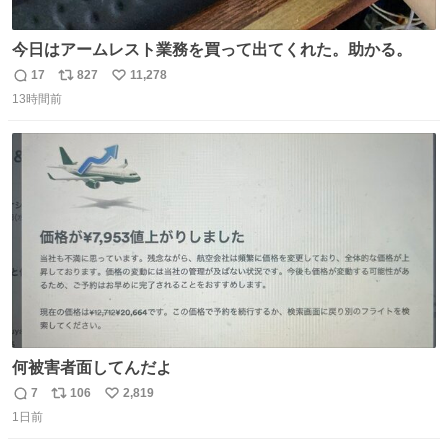
今日はアームレスト業務を買って出てくれた。助かる。
17
827
11,278
返
リ
い
13時間前
信
ポ
い
数
ス
ね
ト
数
数
何被害者面してんだよ
7
106
2,819
返
リ
い
1日前
信
ポ
い
数
ス
ね