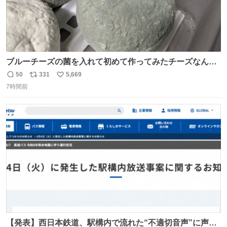
ブルーチーズの菌を入れて初めて作ってみたチーズなんだ
けど 本能でちょっとヤバいと思っちゃう見た目だな
50
331
5,669
返
リ
い
7時間前
信
ポ
い
数
ス
ね
ト
数
数
【発表】西日本鉄道、駅構内で流れた“不適切音声”に声明