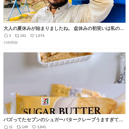
大人の夏休みが始まりましたね。 盆休みの初笑いは私の現
場コスプレ マスターイーでお願いします！！
3
101
1,074
返
リ
い
15時間前
信
ポ
い
数
ス
ね
ト
数
数
バズってたセブンのシュガーバタークレープうますぎて
7NOWで買い溜め🛒💭
11
149
3,841