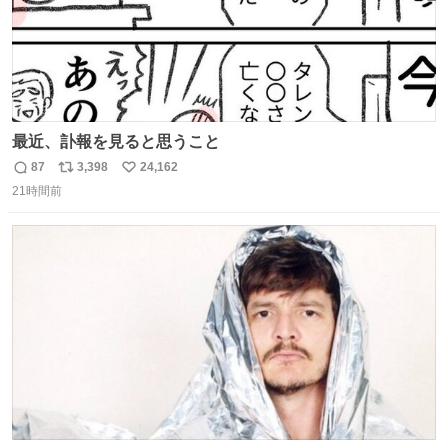
最近、訃報を見ると思うこと
87
3,398
24,162
返
リ
い
21時間前
信
ポ
い
数
ス
ね
ト
数
数