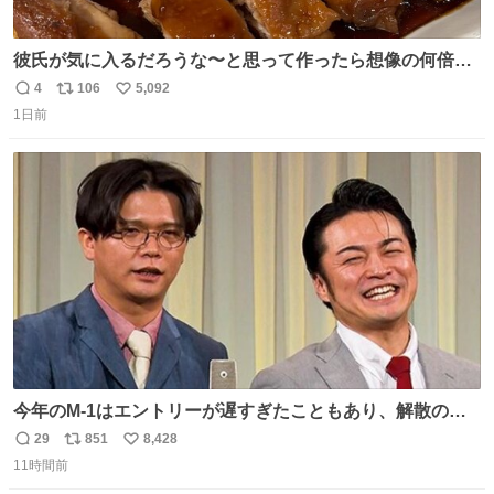
彼氏が気に入るだろうな〜と思って作ったら想像の何倍も
美味しい美味しい言ってくれて嬉しい
4
106
5,092
返
リ
い
1日前
信
ポ
い
数
ス
ね
ト
数
数
今年のM-1はエントリーが遅すぎたこともあり、解散の可
能性を作り出してからのスタート！！ 遅くなって申し訳な
29
851
8,428
返
リ
い
い🙏 エントリーナンバーは「GO!無策!」でかなり覚えやす
11時間前
信
ポ
い
い！応援をお願いすることになりそう！！