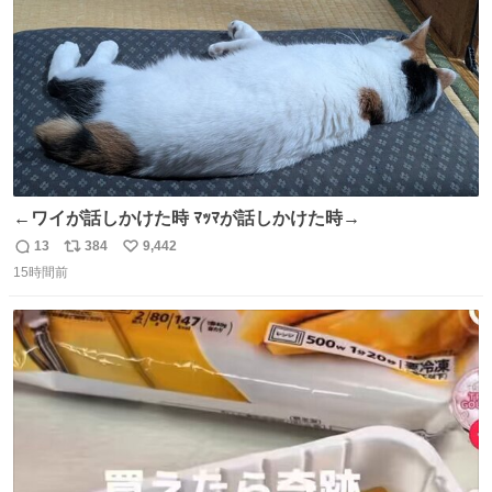
←ワイが話しかけた時 ﾏｯﾏが話しかけた時→
13
384
9,442
返
リ
い
15時間前
信
ポ
い
数
ス
ね
ト
数
数