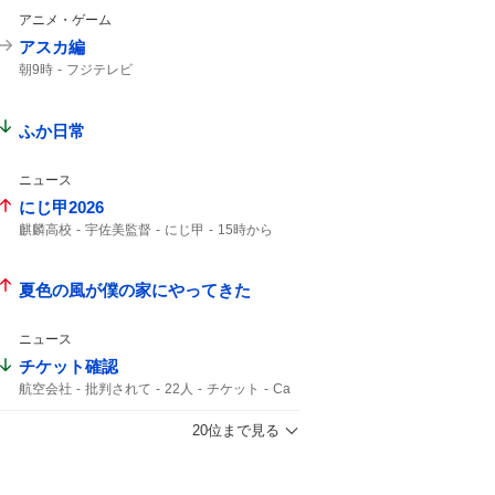
楽天イーグルス
東京ドームで
なにわ男子
アニメ・ゲーム
東京ドーム
アスカ編
朝9時
フジテレビ
ふか日常
ニュース
にじ甲2026
麒麟高校
宇佐美監督
にじ甲
15時から
椎名さん
夏色の風が僕の家にやってきた
ニュース
チケット確認
航空会社
批判されて
22人
チケット
Ca
20位まで見る