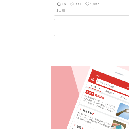
16
331
9,062
返
リ
い
1日前
信
ポ
い
数
ス
ね
ト
数
数