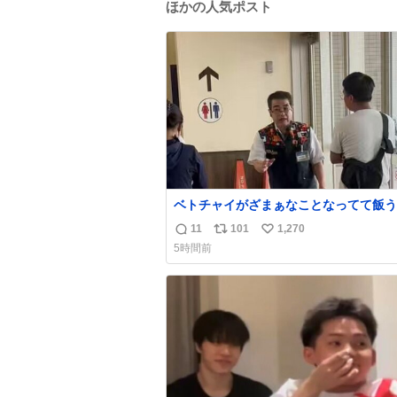
ほかの人気ポスト
ベトチャイがざまぁなことなってて飯う
ぎる〜〜〜！！！！！！！！ 店員さん
11
101
1,270
返
リ
い
応によって先頭並んでたのに列からハブ
5時間前
てたwwwwwwwwwwww
信
ポ
い
数
ス
ね
ト
数
数