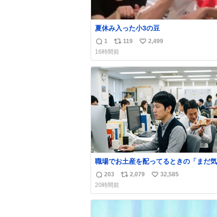
夏休み入った小3の豆
1
119
2,499
返
リ
い
16時間前
信
ポ
い
数
ス
ね
ト
数
数
職場でお土産を配ってるときの「まだ気
てませんよ」的な演技が毎回シンドい。
203
2,079
32,585
返
リ
い
20時間前
信
ポ
い
数
ス
ね
ト
数