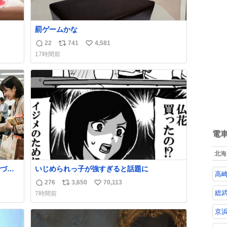
罰ゲームかな
22
741
4,581
返
リ
い
17時間前
信
ポ
い
数
ス
ね
ト
数
数
電
北海
づい
いじめられっ子が強すぎると話題に
高
276
3,650
70,113
返
リ
い
総武
7時間前
信
ポ
い
数
ス
ね
京
ト
数