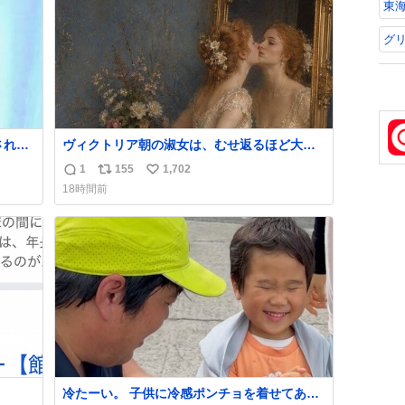
数
東海
グ
ヴィクトリア朝の淑女は、むせ返るほど大量
ス
の香水を身につけるものではないとされてい
1
155
1,702
返
リ
い
た。それでも香水は、髪や肌の手入れと同じ
18時間前
くらい、ヴィクトリア朝の女性達の美容習慣
信
ポ
い
に欠かせないものだった。 当時の香水は、現
数
ス
ね
在私たちが知る香水よりも単純な組成で、そ
ト
数
の大部分は薔薇、菫、ベルガモット、
数
冷たーい。 子供に冷感ポンチョを着せてあげ