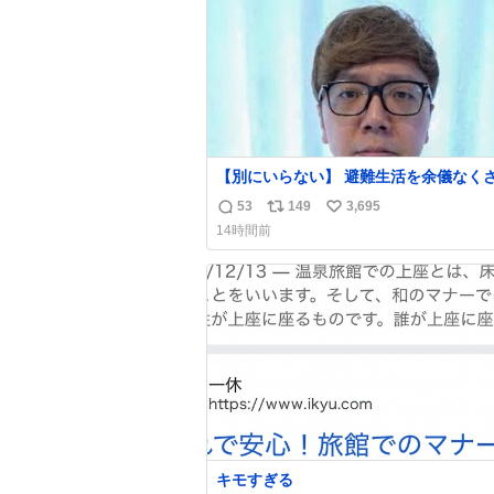
数
【別にいらない】 避難生活を余儀なくされて
いる子どもたちのためにヒカキンボック
53
149
3,695
返
リ
い
1000個を寄付させていただきました
14時間前
信
ポ
い
数
ス
ね
ト
数
数
キモすぎる