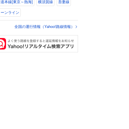
道本線[東京～熱海]
横須賀線
吾妻線
リーンライン
全国の運行情報（Yahoo!路線情報）