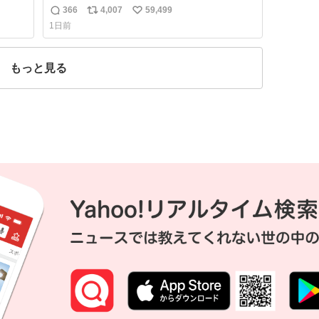
たら大はしゃぎで喜んでくれました。 こんな
366
4,007
59,499
返
リ
い
素敵な代物を提供してくれた山口県の恩師に
1日前
感謝。
信
ポ
い
数
ス
ね
ト
数
もっと見る
数