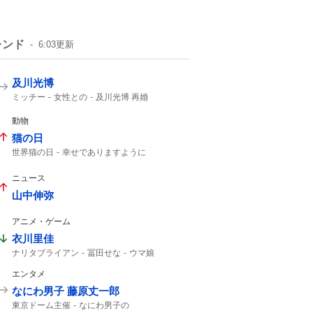
レンド
6:03
更新
及川光博
ミッチー
女性との
及川光博 再婚
一般女性
幼稚園の運動会
一般の方と
俳優として
56歳
動物
猫の日
世界猫の日
幸せでありますように
今日は何の日?
ニュース
山中伸弥
アニメ・ゲーム
衣川里佳
ナリタブライアン
冨田せな
ウマ娘
ブライアン
一般男性
エンタメ
なにわ男子 藤原丈一郎
東京ドーム主催
なにわ男子の