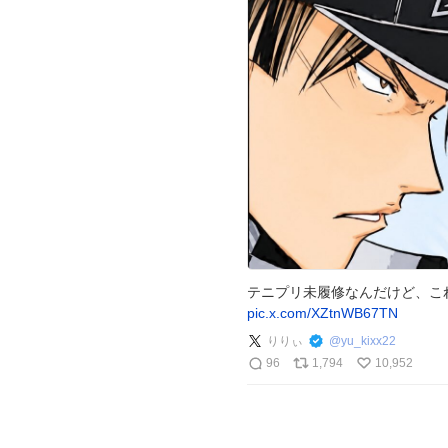
テニプリ未履修なんだけど、こ
pic.x.com/XZtnWB67TN
りりぃ
@
yu_kixx22
96
1,794
10,952