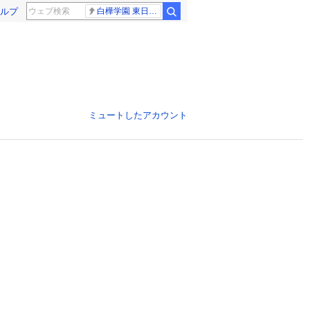
ルプ
白樺学園 東日大昌平
ミュートしたアカウント