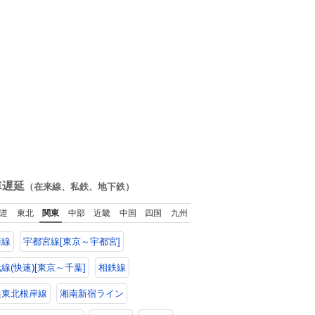
車遅延
（在来線、私鉄、地下鉄）
道
東北
関東
中部
近畿
中国
四国
九州
崎線
宇都宮線[東京～宇都宮]
線(快速)[東京～千葉]
相鉄線
浜東北根岸線
湘南新宿ライン