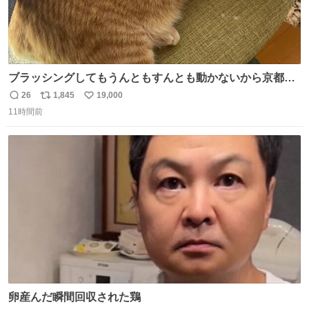
ブラッシングしてもうんともすんとも動かないから京都の
寺にある庭みたいになってる
26
1,845
19,000
返
リ
い
11時間前
信
ポ
い
数
ス
ね
ト
数
数
卵産んだ瞬間回収された鶏