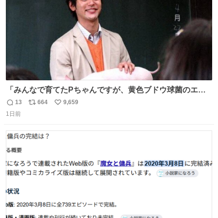
「みんなで育てたPちゃんですが、黄色ブドウ球菌のエン
テロトキシン（耐熱性毒素）が検出されたので、議論する
13
664
9,659
返
リ
い
までもなく処分が決まりました」
1日前
信
ポ
い
数
ス
ね
ト
数
数