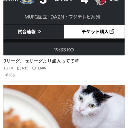
数
Jリーグ、セリーグより点入ってて草
10
631
3,686
返
リ
い
2時間前
信
ポ
い
数
ス
ね
ト
数
数