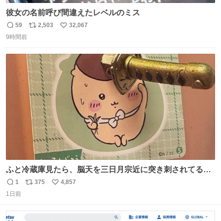
彼女の名前呼び間違えたレベルのミス
59
2,503
32,067
返
リ
い
9時間前
信
ポ
い
数
ス
ね
ト
数
数
ふと冷蔵庫見たら、脳天を三日月宗近に突き刺されてるく
りまんじゅうパイセンが
1
375
4,857
返
リ
い
1日前
信
ポ
い
数
ス
ね
ト
数