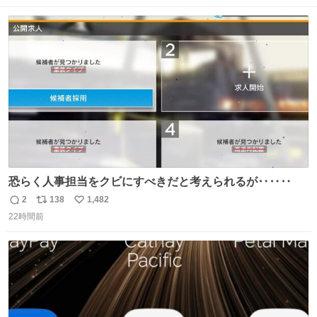
数
ス
ね
ト
数
数
恐らく人事担当をクビにすべきだと考えられるが‥‥‥
2
138
1,482
返
リ
い
22時間前
信
ポ
い
数
ス
ね
ト
数
数