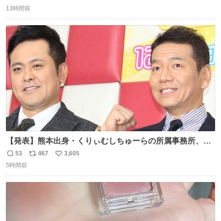
返
リ
い
＆寝起きのボサボサ頭でも「今日も可愛いね」が止まらな
13時間前
信
ポ
い
い。放っておくと永遠に髪撫でてきて作業進まない()
数
ス
ね
156cm40kg、年中日焼け止めとお友達の私より綺麗な手や
ト
数
数
めてもろて とか言う
【発表】熊本出身・くりぃむしちゅーらの所属事務所、被
災地に義援金寄付 news.livedoor.com/article/detail… くり
53
467
3,605
返
リ
い
ぃむしちゅーやマツコ、有働由美子らが所属する芸能事務
5時間前
信
ポ
い
所「チャッターボックス」が7日、公式サイトを更新。熊
数
ス
ね
本地震の被災地支援のため義援金を寄付したことを公表し
ト
数
数
た。