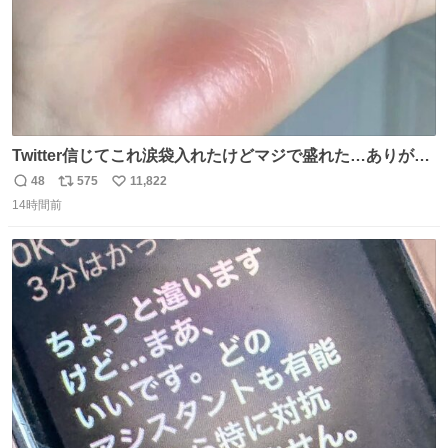
Twitter信じてこれ涙袋入れたけどマジで盛れた…ありがと
う…
48
575
11,822
返
リ
い
14時間前
信
ポ
い
数
ス
ね
ト
数
数