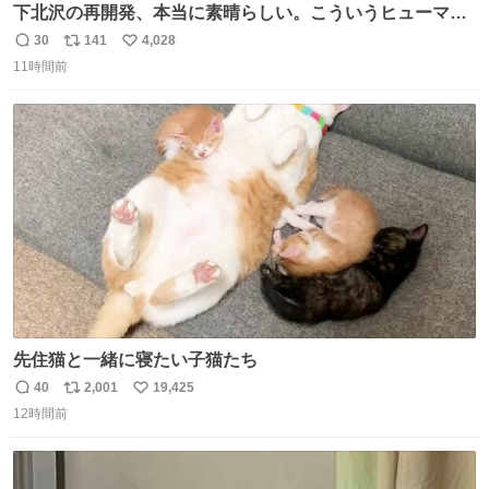
下北沢の再開発、本当に素晴らしい。こういうヒューマン
スケールの開発がいいんだよ。
30
141
4,028
返
リ
い
11時間前
信
ポ
い
数
ス
ね
ト
数
数
先住猫と一緒に寝たい子猫たち
40
2,001
19,425
返
リ
い
12時間前
信
ポ
い
数
ス
ね
ト
数