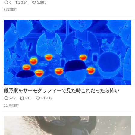
6
314
5,985
返
リ
い
8時間前
信
ポ
い
数
ス
ね
ト
数
数
磯野家をサーモグラフィーで見た時これだったら怖い
249
816
51,417
返
リ
い
11時間前
信
ポ
い
数
ス
ね
ト
数
数