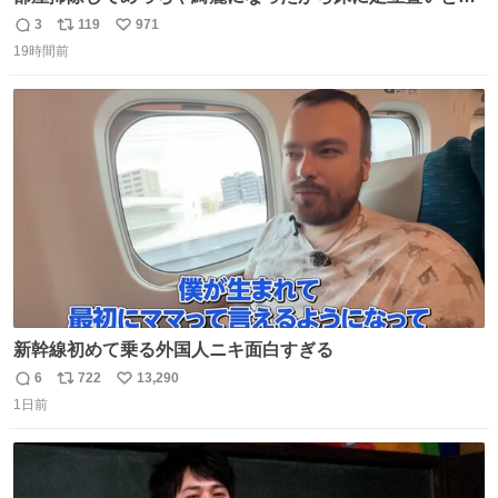
たら家族にまだゴミ残ってるよって言われて神
3
119
971
返
リ
い
19時間前
信
ポ
い
数
ス
ね
ト
数
数
新幹線初めて乗る外国人ニキ面白すぎる
6
722
13,290
返
リ
い
1日前
信
ポ
い
数
ス
ね
ト
数
数