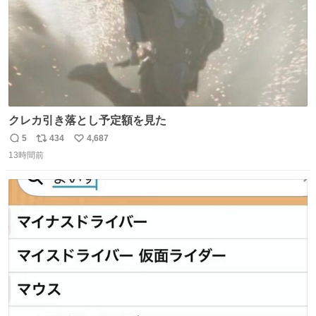
クレカ引き落とし予定額を見た
5
434
4,687
返
リ
い
13時間前
信
ポ
い
数
ス
ね
ト
数
数