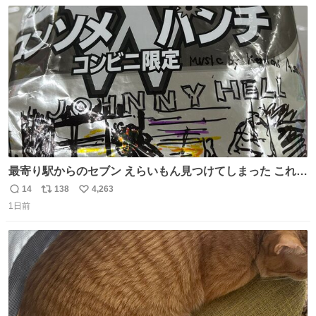
数
ス
ね
🥹 しかもスマホ入れ独立してるしファスナーない！地味に
ト
数
数
嬉しいやつ！！！
最寄り駅からのセブン えらいもん見つけてしまった これ売
ってくれへんかな… #浅井健一 #ポテチ #ロックの名盤
14
138
4,263
返
リ
い
1日前
信
ポ
い
数
ス
ね
ト
数
数