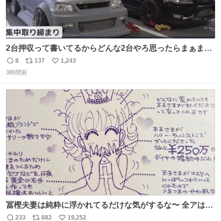
2台押収って書いてるからどんな2台やろ思ったらまぁまぁ
へんてこな1台押収してて笑い止まらん
8
137
1,243
返
リ
い
3時間前
信
ポ
い
数
ス
ね
ト
数
数
冨樫夫妻は純粋に浮かれてるだけな気がするな〜 全アはこ
こに自分の市場価値的なものを上乗せするので、 すっぴん
233
882
19,252