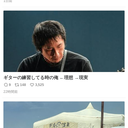
るのかもしれません。 そこで「何を話せばいいか」が見え
1日前
信
ポ
い
る手引きを用意して、安心して電話に出られるようにしま
数
ス
ね
す。 インターホンの応対も大切なコミュニケーションの学
ト
数
数
びです。
ギターの練習してる時の俺 ←理想 →現実
9
148
3,525
返
リ
い
22時間前
信
ポ
い
数
ス
ね
ト
数
数