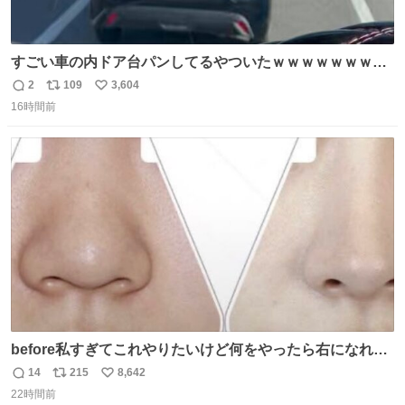
すごい車の内ドア台パンしてるやついたｗｗｗｗｗｗｗｗ
ｗｗｗｗｗｗ
2
109
3,604
返
リ
い
16時間前
信
ポ
い
数
ス
ね
ト
数
数
before私すぎてこれやりたいけど何をやったら右になれる
の
14
215
8,642
返
リ
い
22時間前
信
ポ
い