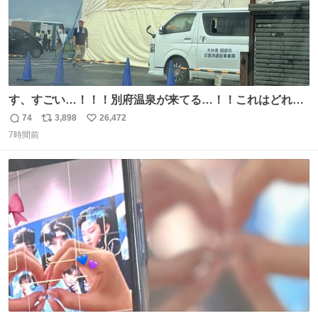
す、すごい…！！！別府温泉が来てる…！！これはどれぐ
らい待つんだろう…
74
3,898
26,472
返
リ
い
7時間前
信
ポ
い
数
ス
ね
ト
数
数