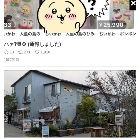
ハァ❓🐰💢 (通報しました)
13
271
1,910
返
リ
い
15時間前
信
ポ
い
数
ス
ね
ト
数
数