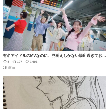
ト
数
数
有名アイドルのMVなのに、見覚えしかない場所過ぎておも
ろいな
5
197
1,691
返
リ
い
11時間前
信
ポ
い
数
ス
ね
ト
数
数