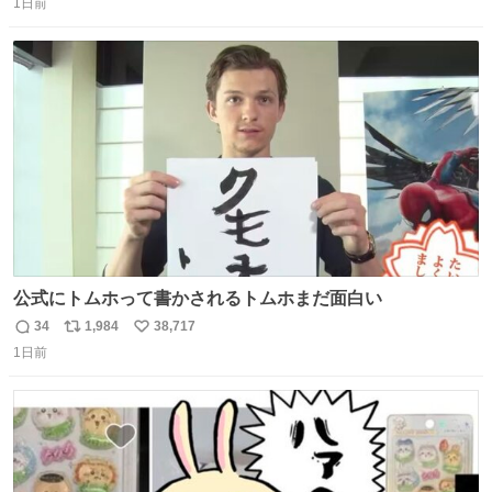
1日前
信
ポ
い
数
ス
ね
ト
数
数
公式にトムホって書かされるトムホまだ面白い
34
1,984
38,717
返
リ
い
1日前
信
ポ
い
数
ス
ね
ト
数
数