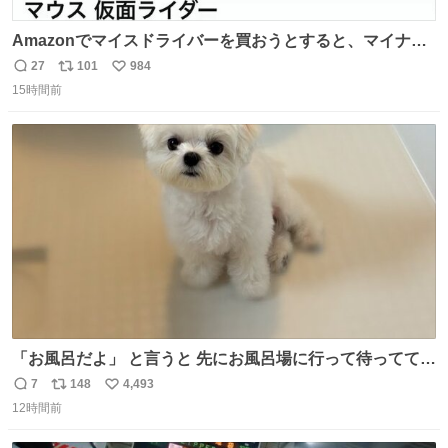
Amazonでマイスドライバーを買おうとすると、マイナス
ドライバー先輩が出しゃばってくる
27
101
984
返
リ
い
15時間前
信
ポ
い
数
ス
ね
ト
数
数
「お風呂だよ」 と言うと 先にお風呂場に行って待っててく
れる 賢いライス
7
148
4,493
返
リ
い
12時間前
信
ポ
い
数
ス
ね