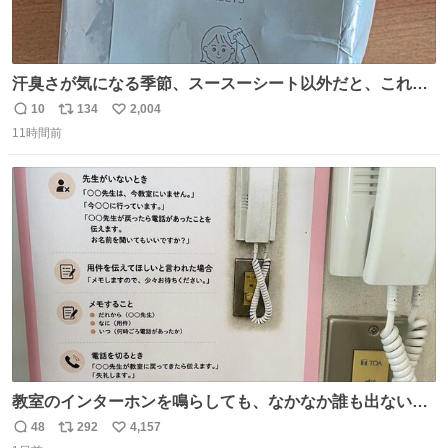
汗臭さが気になる季節、スースーシート以外だと、これが
とにかくスッキリする。2年くらい前に #生活は踊る で紹
10
134
2,004
返
リ
い
介したやつ。おじさんにもおばさんにもオススメだ。ドラ
11時間前
信
ポ
い
ストに売ってるぞ。ドライシャンプーって書いてあるけど
数
ス
ね
汗拭きシートみたいなもの。耳裏襟足首筋がんがん拭いて
ト
数
数
汗臭不安を解消。
教室のインターホンを鳴らしても、なかなか誰も出ないこ
とがあります…。 もしかすると「電話の出方」に困ってい
48
292
4,157
返
リ
い