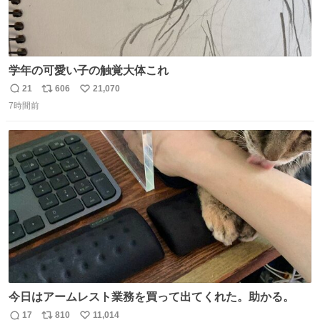
学年の可愛い子の触覚大体これ
21
606
21,070
返
リ
い
7時間前
信
ポ
い
数
ス
ね
ト
数
数
今日はアームレスト業務を買って出てくれた。助かる。
17
810
11,014