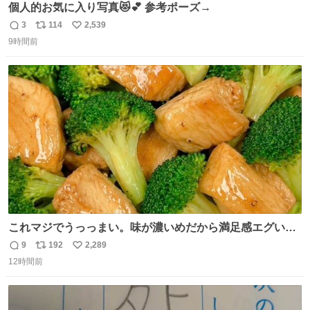
個人的お気に入り写真😻💕 参考ポーズ→
3
114
2,539
返
リ
い
9時間前
信
ポ
い
数
ス
ね
ト
数
数
これマジでうっっまい。味が濃いめだから満足感エグいし
1週間で3キロ痩せた😭
9
192
2,289
返
リ
い
12時間前
信
ポ
い
数
ス
ね
ト
数
数