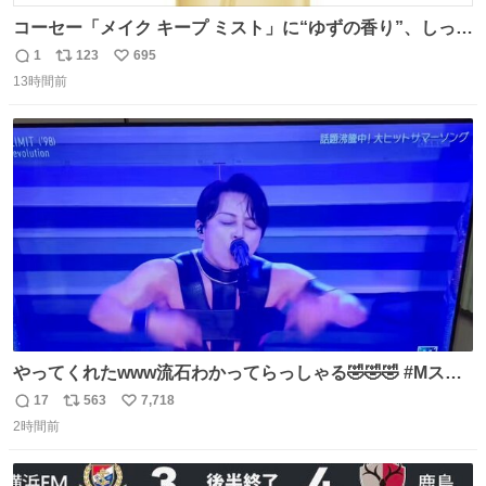
コーセー「メイク キープ ミスト」に“ゆずの香り”、しっと
りツヤ肌叶う保湿タイプ - fashion-press.net/news/148945
1
123
695
返
リ
い
13時間前
信
ポ
い
数
ス
ね
ト
数
数
やってくれたwww流石わかってらっしゃる🤣🤣🤣 #Mステ
#西川貴教
17
563
7,718
返
リ
い
2時間前
信
ポ
い
数
ス
ね
ト
数