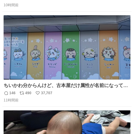
返
リ
い
10時間前
信
ポ
い
数
ス
ね
ト
数
数
ちいかわ分からんけど、古本屋だけ属性が名前になってる
のはどういうこと？
146
490
37,707
返
リ
い
11時間前
信
ポ
い
数
ス
ね
ト
数
数