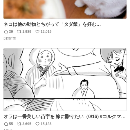
ネコは他の動物とちがって「タダ飯」を好む
nazology.kusuguru.co.jp/archives/94563 米UCの先行研
39
1,989
12,016
返
リ
い
究によると、多くの動物はタスクをクリアしてエサを獲る
5時間前
信
ポ
い
ことを好む傾向があるが、ネコにはこの傾向が見られない
数
ス
ね
のだという。ネコ様は面倒な作業がお嫌いなようです。
ト
数
数
オラは一番美しい苗字を 嫁に贈りたい（0/16) #コルクマン
ガ専科
55
3,695
15,186
返
リ
い