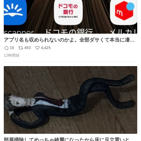
アプリ名も収められないのかよ。全部ダサくて本当に凄
い。 https://t.co/LemyLGyVkR
10
493
4,425
返
リ
い
12時間前
信
ポ
い
数
ス
ね
ト
数
数
部屋掃除してめっちゃ綺麗になったから床に足立置いとい