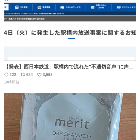
数
【発表】西日本鉄道、駅構内で流れた“不適切音声”に声明
「被害届も検討」 news.livedoor.com/article/detail… 4日
122
624
3,968
返
リ
い
に西鉄福岡（天神）駅および薬院駅で発生した駅構内放送
10時間前
信
ポ
い
事案について声明を公表した。「第三者によって駅構内放
数
ス
ね
送設備に外部から不正に音声が流された可能性も含めて確
ト
数
数
認を実施」と説明した。