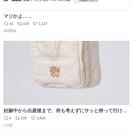
マジかよ……
41
118
1,127
返
リ
い
8時間前
信
ポ
い
数
ス
ね
ト
数
数
妊娠中から出産後まで、何も考えずにサッと持って行ける
ようなショルダーバッグが欲しいな〜と思っていたのだけ
4
235
3,820
返
リ
い
ど snidelでめちゃくちゃピッタリなものを見つけたので買
1日前
信
ポ
い
った！✨ スマホと小物とペットボトルが入るの最高すぎる