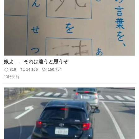
娘よ……それは違うと思うぞ
819
14,166
150,754
返
リ
い
13時間前
信
ポ
い
数
ス
ね
ト
数
数