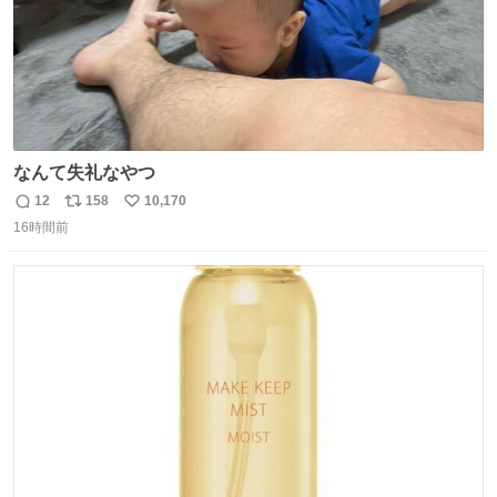
なんて失礼なやつ
12
158
10,170
返
リ
い
16時間前
信
ポ
い
数
ス
ね
ト
数
数