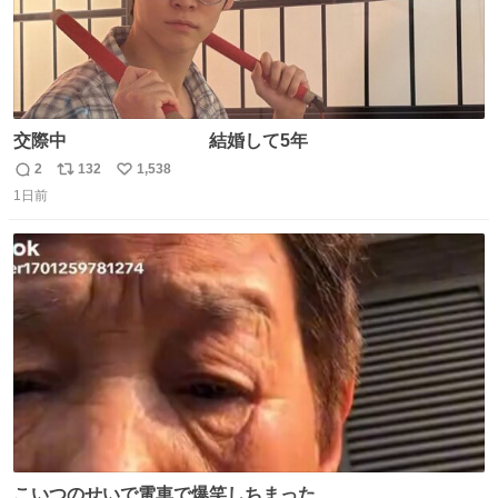
交際中 結婚して5年
2
132
1,538
返
リ
い
1日前
信
ポ
い
数
ス
ね
ト
数
数
こいつのせいで電車で爆笑しちまった