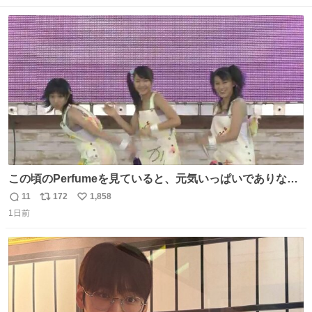
数
ス
ね
ト
数
数
この頃のPerfumeを見ていると、元気いっぱいでありなが
ら決して感情に任せすぎることなく、しっかりと制御され
11
172
1,858
返
リ
い
たダンスであることに新鮮に驚く。3人のあげた足の向き
1日前
信
ポ
い
や角度とか本当に細かな部分まできっちりと揃っていてそ
数
ス
ね
こから積み重ねてきた努力や練習量が見て取れる…
ト
数
数