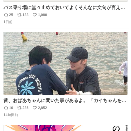
バス乗り場に堂々止めておいてよくそんなに文句が言える
ね 運転士は日本人やったのなら韓国人は関係ないし、なん
25
133
1,080
返
リ
い
なら68歳も関係ない…
1日前
信
ポ
い
数
ス
ね
ト
数
数
昔、おばあちゃんに聞いた事があるよ。 「カイちゃんをい
じめると、アイツが海から上がって来るぞ。」って。
10
236
2,852
返
リ
い
14時間前
信
ポ
い
数
ス
ね
ト
数