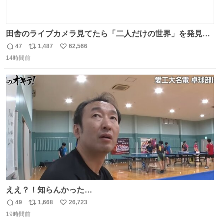
田舎のライブカメラ見てたら「二人だけの世界」を発見し
た
47
1,487
62,566
返
リ
い
14時間前
信
ポ
い
数
ス
ね
ト
数
数
ええ？！知らんかった…
49
1,668
26,723
返
リ
い
19時間前
信
ポ
い