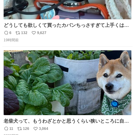
どうしても欲しくて買ったカバンちっさすぎて上手くはめ
ないと荷物入らん。女のカバンってなんでこんなちっさい
6
132
9,627
返
リ
い
の
19時間前
信
ポ
い
数
ス
ね
ト
数
数
老柴犬って、もうわざとかと思うくらい狭いところに自ら
はまりにいくじゃないですか？ 今朝ガーデニングしてる飼
11
126
3,064
返
リ
い