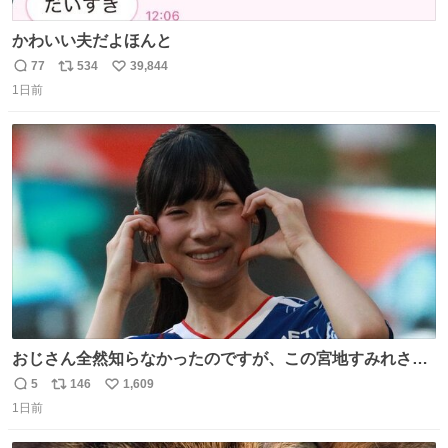
かわいい夫だよほんと
77
534
39,844
返
リ
い
1日前
信
ポ
い
数
ス
ね
ト
数
数
おじさん全然知らなかったのですが、この宮地すみれさん
（日向坂46）はマリサポだったのですね。 カメラ目線でに
5
146
1,609
返
リ
い
っこりしていただいたので撮影したものの、全然誰だか知
1日前
信
ポ
い
りませんでした。 マリサポらしいのでこれからは名前覚え
数
ス
ね