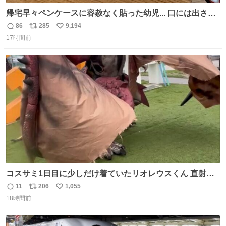
帰宅早々ペンケースに容赦なく貼った幼児... 口には出さぬ
が勿体無い精神で心がざわつく.....ッ
86
285
9,194
返
リ
い
17時間前
信
ポ
い
数
ス
ね
ト
数
数
コスサミ1日目に少しだけ着ていたリオレウスくん 直射日
光下で暑すぎて疲労状態 火耐性15ではだめですね 適応珠
11
206
1,055
返
リ
い
Lv1と耐火珠Lv3装備しないと真夏の名古屋は過ごせぬよう
18時間前
信
ポ
い
です #コスサミ2026
数
ス
ね
ト
数