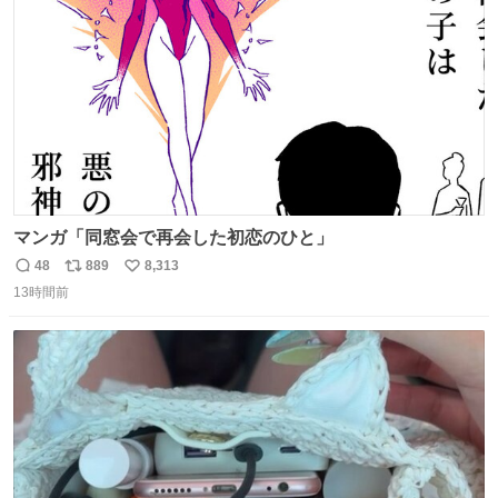
数
マンガ「同窓会で再会した初恋のひと」
48
889
8,313
返
リ
い
13時間前
信
ポ
い
数
ス
ね
ト
数
数