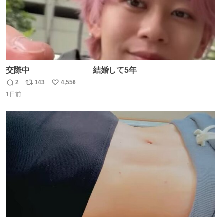
交際中 結婚して5年
2
143
4,556
返
リ
い
1日前
信
ポ
い
数
ス
ね
ト
数
数