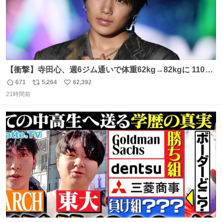
【衝撃】寺田心、週6ジム通いで体重62kg→82kgに 110kg
のベンチプレス持ち上げる姿披露
671
5,264
62,392
返
リ
い
news.livedoor.com/article/detail… 元々自重のみだった
21時間前
信
ポ
い
が、更に筋肉を大きくするためジム通いを開始。筋肉増量
数
ス
ね
のためおにぎり10個、ゼリー飲料3～4本、パスタと毎日4
ト
数
数
千kcalオーバーの食事を摂取し、増量したという。