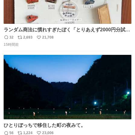
ランダム商法に慣れすぎたぼく「とりあえず2000円分試し
てみるか…」 駅員さん「どれが欲しいの？」 ぼく「えっ
32
2,693
21,708
返
リ
い
良いんですか？」 駅員さん「何が…？？」 やっぱランダム
15時間前
信
ポ
い
って悪い文化だ
数
ス
ね
わ！！！！！！！！！！！！！！！！！！！！
ト
数
数
ひとりぼっちで移住した町の夜みて。
56
1,224
23,006