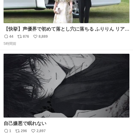
【快挙】声優界で初めて落とし穴に落ちる ふりりん リアク
ションが最高過ぎる🤣 #ドッキリGP #降幡愛
44
876
8,889
返
リ
い
5時間前
信
ポ
い
数
ス
ね
ト
数
数
自己嫌悪で眠れない
1
296
2,897