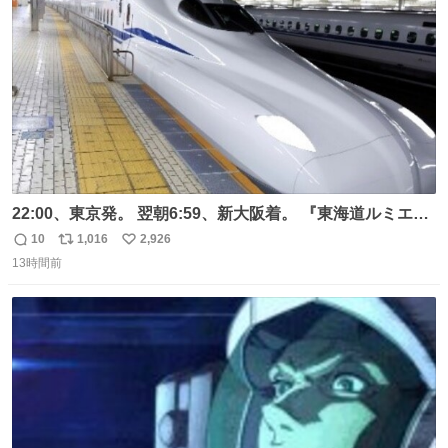
数
22:00、東京発。 翌朝6:59、新大阪着。 『東海道ルミエー
ルエクスプレス』が今夜、初運行！ 岐阜羽島駅で夜を越す
10
1,016
2,926
返
リ
い
東海道新幹線。寝台列車じゃないのに、朝まで新幹線とい
13時間前
信
ポ
い
う、なんだか特別体験😉 #TRAINTRIP #東海道ルミエール
数
ス
ね
エクスプレス
ト
数
数