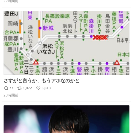
い主の間にはまってきて、最高に可愛かった♥️
22時間前
信
ポ
い
数
ス
ね
ト
数
数
さすがと言うか、もうアホなのかと
77
1,072
3,813
返
リ
い
23時間前
信
ポ
い
数
ス
ね
ト
数
数