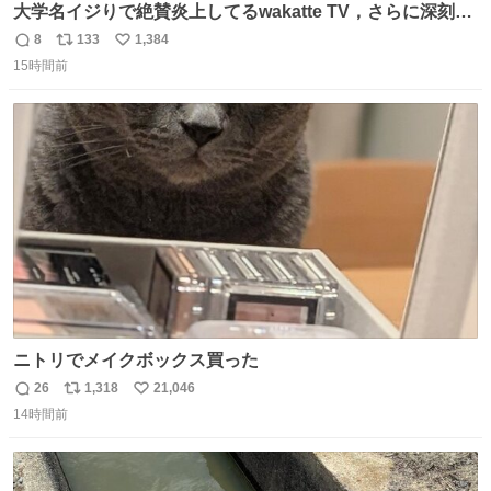
大学名イジりで絶賛炎上してるwakatte TV，さらに深刻な
問題はこっちでは？ ・都内の特定企業に入るのを極度に推
8
133
1,384
返
リ
い
奨し，それ以外の地域で堅実に生きるのを周縁化する ・恋
15時間前
信
ポ
い
愛にかまけ，「陽キャラ」として振る舞うのを極端に中心
数
ス
ね
化する ・院生が研究環境を求め他大学に移るのを批判する
ト
数
数
過去例↓
ニトリでメイクボックス買った
26
1,318
21,046
返
リ
い
14時間前
信
ポ
い
数
ス
ね
ト
数
数