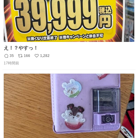
え！？やすっ！
35
166
1,282
返
リ
い
17時間前
信
ポ
い
数
ス
ね
ト
数
数