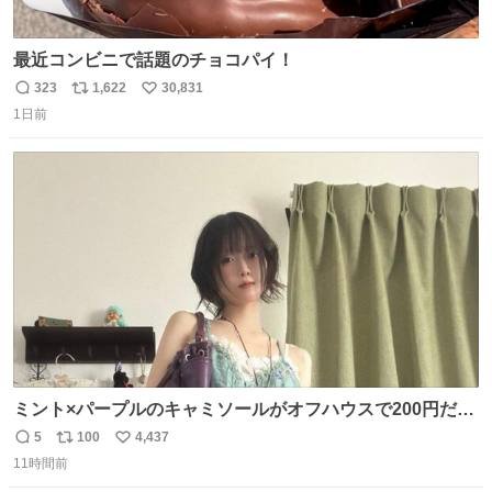
最近コンビニで話題のチョコパイ！
323
1,622
30,831
返
リ
い
1日前
信
ポ
い
数
ス
ね
ト
数
数
ミント×パープルのキャミソールがオフハウスで200円だっ
た♩
5
100
4,437
返
リ
い
11時間前
信
ポ
い