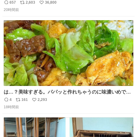
657
2,603
36,800
返
リ
い
20時間前
信
ポ
い
数
ス
ね
ト
数
数
は…？美味すぎる。パパッと作れちゃうのに味濃いめで満
足感エグいの天才だろ🥹
4
161
2,293
返
リ
い
18時間前
信
ポ
い
数
ス
ね
ト
数
数