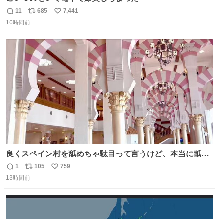
11
685
7,441
返
リ
い
16時間前
信
ポ
い
数
ス
ね
ト
数
数
良くスペイン村を舐めちゃ駄目って言うけど、本当に舐め
ちゃ行けないのはスペィン村ホテル🏛🏨 だってロビーから
1
105
759
返
リ
い
中庭抜けるだけでこの有様🤩 ディズニーホテル泊まってる
13時間前
信
ポ
い
場所じゃない。 5年振りの志摩スペイン村パルケエスパー
数
ス
ね
ニャは益々素晴らしい場所になってる
ト
数
数