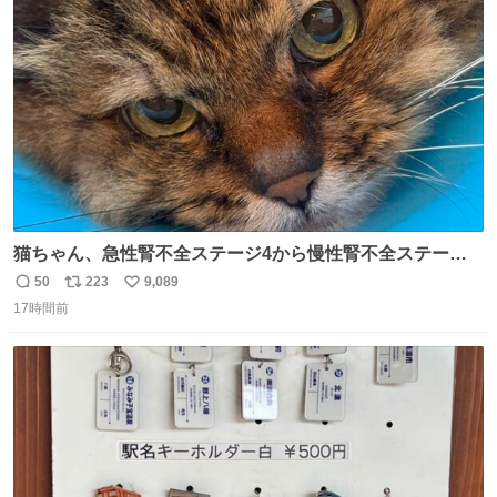
ます！！
ト
数
数
猫ちゃん、急性腎不全ステージ4から慢性腎不全ステージ2
になりました😭点滴も週一で大丈夫になった… このままだ
50
223
9,089
返
リ
い
と2、3日持たないって言われたのが嘘みたい…本当に嬉し
17時間前
信
ポ
い
い😭😭😭頑張ってくれてありがとう😭😭😭 嬉しくて帰り
数
ス
ね
道泣きながら歩いてたら向こうから来た人にすごい顔され
ト
数
数
た🫠