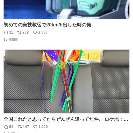
初めての実技教習で20km/h出した時の俺
11
232
2,558
返
リ
い
13時間前
信
ポ
い
数
ス
ね
ト
数
数
全国これだと思ってたらぜんぜん違ってた件。 ロケ地：広
島
54
147
1,229
返
リ
い