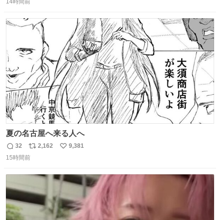
14時間前
信
ポ
い
数
ス
ね
ト
数
数
夏の名古屋へ来る人へ
32
2,162
9,381
返
リ
い
15時間前
信
ポ
い
数
ス
ね
ト
数
数