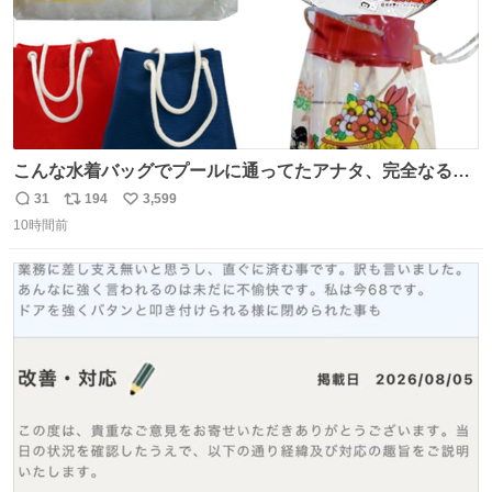
こんな水着バッグでプールに通ってたアナタ、完全なる同
世代（笑） #70年代 #80年代 #昭和レトロ
31
194
3,599
返
リ
い
10時間前
信
ポ
い
数
ス
ね
ト
数
数