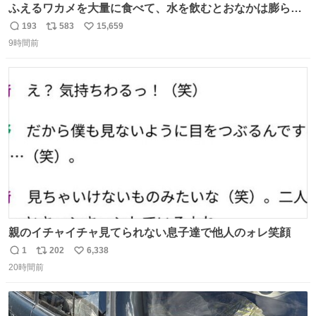
ふえるワカメを大量に食べて、水を飲むとおなかは膨ら
む・・・・！？ ⚠️よい子は絶対マネしないでね⚠️ #夏休み
193
583
15,659
返
リ
い
の自由研究
9時間前
信
ポ
い
数
ス
ね
ト
数
数
親のイチャイチャ見てられない息子達で他人のォレ笑顔
1
202
6,338
返
リ
い
20時間前
信
ポ
い
数
ス
ね
ト
数