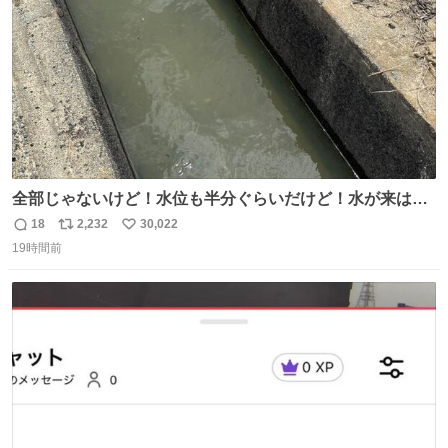
全部じゃないけど！水位も半分ぐらいだけど！水が来はじ
めたよ！！！ 作業してくれた方々ありがとーーー
18
2,232
30,022
返
リ
い
ー！！！！！！！！！！！！！！！！！！！！！！！！！
19時間前
信
ポ
い
！
数
ス
ね
ト
数
数