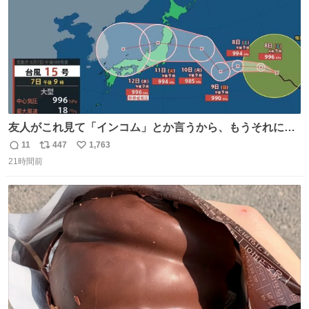
友人がこれ見て「インコム」とか言うから、もうそれにし
か見えなくなっちゃった。
11
447
1,763
返
リ
い
21時間前
信
ポ
い
数
ス
ね
ト
数
数