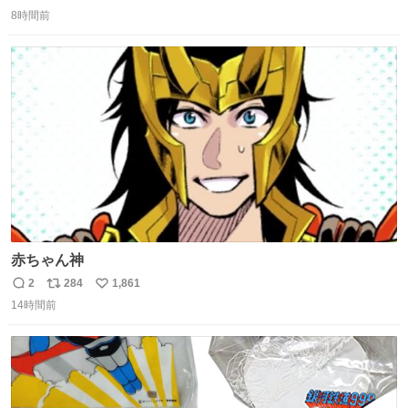
返
リ
い
8時間前
信
ポ
い
数
ス
ね
ト
数
数
赤ちゃん神
2
284
1,861
返
リ
い
14時間前
信
ポ
い
数
ス
ね
ト
数
数