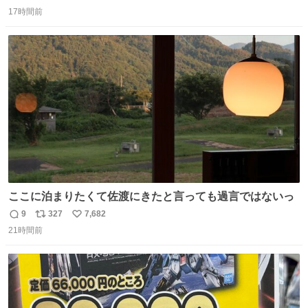
返
リ
い
17時間前
信
ポ
い
数
ス
ね
ト
数
数
ここに泊まりたくて佐渡にきたと言っても過言ではないっ
9
327
7,682
返
リ
い
21時間前
信
ポ
い
数
ス
ね
ト
数
数