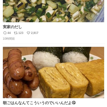
実家のだし
44
123
2,917
返
リ
い
10時間前
信
ポ
い
数
ス
ね
ト
数
数
朝ごはんなんてこういうのでいいんだよ🤤