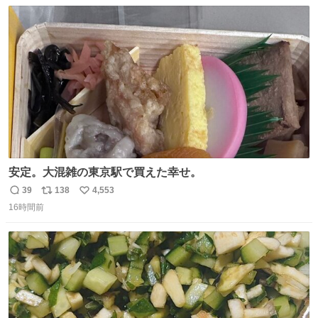
数
ス
ね
ト
数
数
安定。大混雑の東京駅で買えた幸せ。
39
138
4,553
返
リ
い
16時間前
信
ポ
い
数
ス
ね
ト
数
数