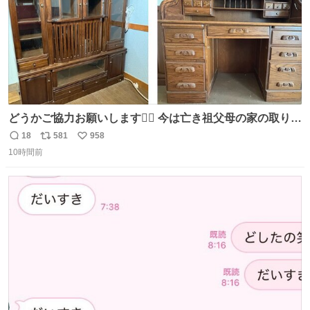
どうかご協力お願いします🙇‍♂️ 今は亡き祖父母の家の取り壊
しが決まり、どうしても処分して欲しくない食器棚と机の
18
581
958
返
リ
い
引き取り手を探しております この2つは私の祖母が当初一
10時間前
信
ポ
い
目惚れで購入したもので、祖母はc型肝炎で58歳という若
数
ス
ね
さで亡くなりましたが、この家具達をとても大切にしてお
ト
数
数
りました 続く↓