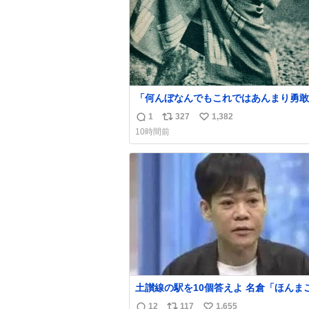
「何んぼなんでもこれではあんまり勇敢
ます。」 女性の立ち振る舞い指南コーナー
1
327
1,382
返
リ
い
で、大股を「下品」や「はしたない」と
10時間前
言葉を使わず「勇敢すぎます」と洒落っ
信
ポ
い
っぷりにたしなめる当時の言葉選びよ 
数
ス
ね
ぎます、使っていきたい… （昭和4年婦
ト
数
楽部新年号より）
数
土讃線の駅を10個答えよ 名倉「ほんまごめ
ん、」 ↑正解（御免駅）
12
117
1,655