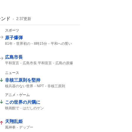
レンド
2:37
更新
スポーツ
原子爆弾
81年
世界初の
8時15分
平和への誓い
午前8時15分
8月6日 広島
広島市長
平和宣言
広島市長 平和宣言
広島の原爆
第二次大戦
広島県知事
口を揃えて
日本国憲法
2000年
NHK
ニュース
非核三原則を堅持
核兵器のない世界
NPT
非核三原則
堅持しており
アニメ・ゲーム
この世界の片隅に
映画館で
はだしのゲン
天翔乱姫
風神拳
デップー