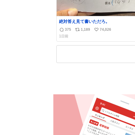
絶対答え見て書いただろ。
375
1,189
74,026
返
リ
い
1日前
信
ポ
い
数
ス
ね
ト
数
数