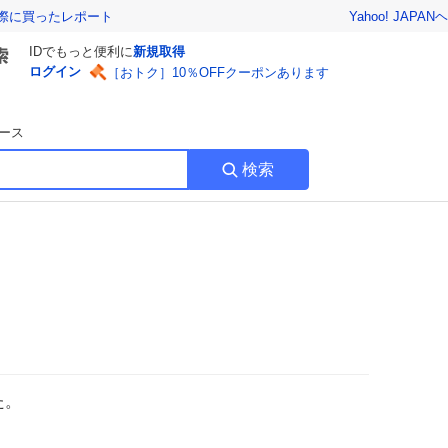
Yahoo! JAPAN
ヘ
実際に買ったレポート
IDでもっと便利に
新規取得
ログイン
［おトク］10％OFFクーポンあります
ース
検索
た。