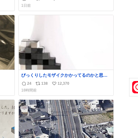
返
リ
い
け呼んで下さい😰 保険にロードサービス付い
1日前
てて金銭負担も無いんですから これで走る
信
ポ
い
と、壊さなくていい所まで壊しちゃいますか
数
ス
ね
ら 実際、外装ダメージ、ABSセンサ断線、ブ
ト
数
レーキホースも傷入っちゃってます…
数
びっくりしたモザイクかかってるのかと思っ
た
24
138
12,370
返
リ
い
18時間前
信
ポ
い
数
ス
ね
ト
数
数