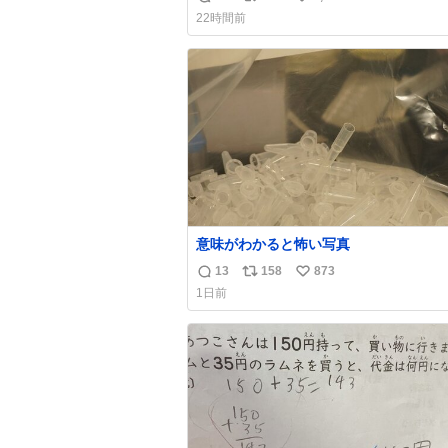
返
リ
い
22時間前
信
ポ
い
数
ス
ね
ト
数
数
意味がわかると怖い写真
13
158
873
返
リ
い
1日前
信
ポ
い
数
ス
ね
ト
数
数