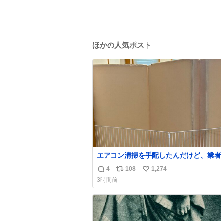
ほかの人気ポスト
エアコン清掃を手配したんだけど、業者
にめっちゃ吠えるから隔離した。これで
4
108
1,274
返
リ
い
安心だ。
3時間前
信
ポ
い
数
ス
ね
ト
数
数