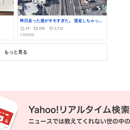
昨日走った道がキモすぎた。 逆走しちゃった
かと思ったよ
19
266
2,712
返
リ
い
23時間前
信
ポ
い
数
ス
ね
ト
数
もっと見る
数