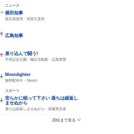
ニュース
横田知事
核兵器使用
現実を直視
広島知事
座り込んで闘う!
平和記念公園
極左活動家
広島県警
座り込んで
広島市中区
入場規制
Moonlighter
無料配布中
Steam
スポーツ
安らかに眠って下さい 過ちは繰返し
ませぬから
過ちは繰返しませぬから
原爆死没者
20位まで見る