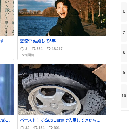
6
7
すぎ
交際中 結婚して5年
8
334
18,267
返
リ
い
いう
8
15時間前
気た
信
ポ
い
勇敢す
数
ス
ね
人倶
ト
数
9
数
10
バーストしてるのに自走で入庫してきたお客
さん バーストしたならその場で動かないで助
32
154
801