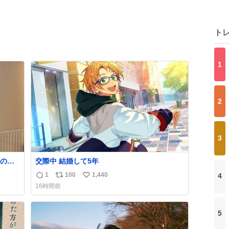
ト
1
2
3
の方
交際中 結婚して5年
もう
1
100
1,440
4
返
リ
い
16時間前
信
ポ
い
数
ス
ね
ト
数
5
数