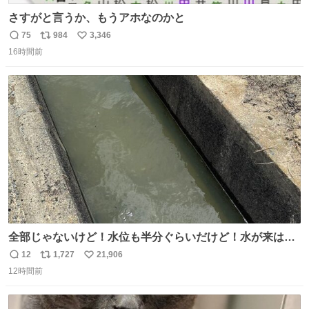
さすがと言うか、もうアホなのかと
75
984
3,346
返
リ
い
16時間前
信
ポ
い
数
ス
ね
ト
数
数
全部じゃないけど！水位も半分ぐらいだけど！水が来はじ
めたよ！！！ 作業してくれた方々ありがとーーー
12
1,727
21,906
返
リ
い
ー！！！！！！！！！！！！！！！！！！！！！！！！！
12時間前
信
ポ
い
！
数
ス
ね
ト
数