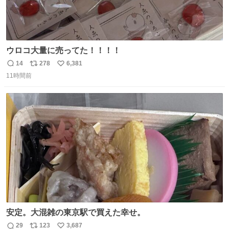
ウロコ大量に売ってた！！！！
14
278
6,381
返
リ
い
11時間前
信
ポ
い
数
ス
ね
ト
数
数
安定。大混雑の東京駅で買えた幸せ。
29
123
3,687