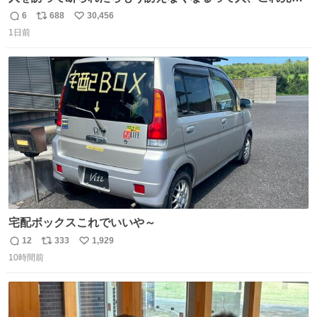
元気出してほしい
6
688
30,456
返
リ
い
1日前
信
ポ
い
数
ス
ね
ト
数
数
宅配ボックスこれでいいや～
12
333
1,929
返
リ
い
10時間前
信
ポ
い
数
ス
ね
ト
数
数