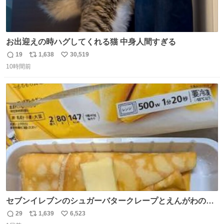
お出迎えの時ハグしてくれる猫 中身人間すぎる
19
1,638
30,519
返
リ
い
10時間前
信
ポ
い
数
ス
ね
ト
数
数
セブンイレブンのシュガーバタークレープとえんがわの寿
司を探している人へ！ シュガーバタークレープは目黒、品
29
1,639
6,523
返
リ
い