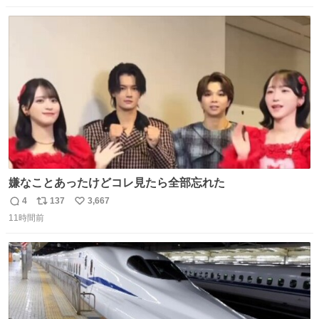
数
ス
ね
ト
数
数
嫌なことあったけどコレ見たら全部忘れた
4
137
3,667
返
リ
い
11時間前
信
ポ
い
数
ス
ね
ト
数
数