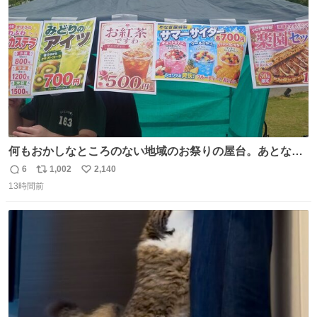
数
何もおかしなところのない地域のお祭りの屋台。あとなん
か割と聞き馴染みのあるBGMが流れてます #関広見まつり
6
1,002
2,140
返
リ
い
#関広見まつり2026
13時間前
信
ポ
い
数
ス
ね
ト
数
数