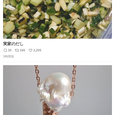
実家のだし
35
100
2,255
返
リ
い
3時間前
信
ポ
い
数
ス
ね
ト
数
数