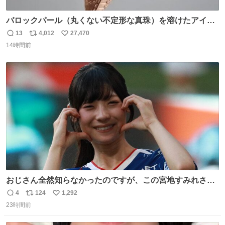
バロックパール（丸くない不定形な真珠）を溶けたアイス
や飴玉、雲、アヒルに見立ててジュエリーデザイナー、
13
4,012
27,470
返
リ
い
Ben Choi 蔡俊文さんの作品。
14時間前
信
ポ
い
instagram.com/bcjoaillerie/
数
ス
ね
ト
数
数
おじさん全然知らなかったのですが、この宮地すみれさん
（日向坂46）はマリサポだったのですね。 カメラ目線でに
4
124
1,292
返
リ
い
っこりしていただいたので撮影したものの、全然誰だか知
23時間前
信
ポ
い
りませんでした。 マリサポらしいのでこれからは名前覚え
数
ス
ね