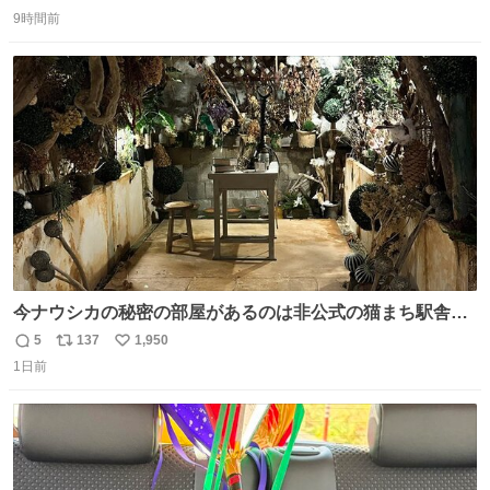
返
リ
い
9時間前
信
ポ
い
数
ス
ね
ト
数
数
今ナウシカの秘密の部屋があるのは非公式の猫まち駅舎だ
けだもんね。本物が欲しいね
5
137
1,950
返
リ
い
1日前
信
ポ
い
数
ス
ね
ト
数
数