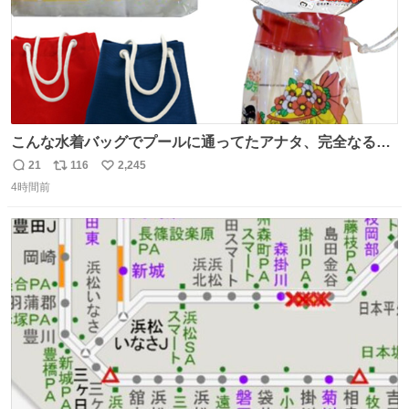
こんな水着バッグでプールに通ってたアナタ、完全なる同
世代（笑） #70年代 #80年代 #昭和レトロ
21
116
2,245
返
リ
い
4時間前
信
ポ
い
数
ス
ね
ト
数
数