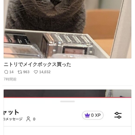
数
ニトリでメイクボックス買った
14
963
14,032
返
リ
い
7時間前
信
ポ
い
数
ス
ね
ト
数
数