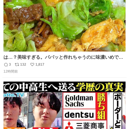
は…？美味すぎる。パパッと作れちゃうのに味濃いめで満
足感エグいの天才だろ🥹
3
132
1,817
返
リ
い
12時間前
信
ポ
い
数
ス
ね
ト
数
数