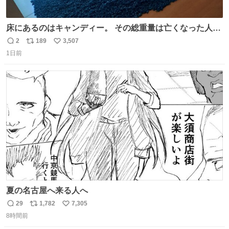
床にあるのはキャンディー。 その総重量は亡くなった人と
同等の重さだそうです。 鑑賞者は一つ持ち帰れますが、亡
2
189
3,507
返
リ
い
くなった人の一部を持ち帰っているような感覚になりまし
1日前
信
ポ
い
た。 勇気を出して口に入れたら、ハッカ味😳✨ #ポーラ美
数
ス
ね
術館
ト
数
数
夏の名古屋へ来る人へ
29
1,782
7,305
返
リ
い
8時間前
信
ポ
い