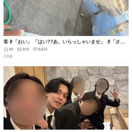
客👴「おい」 「はい??あ、いらっしゃいませ」 👴「さっ
きからずっと水出しっぱなしでもったいないだろ」 「静電
84
810
8,615
返
リ
い
気を逃がし、熱くなった地面の温度を下げ、引火事故の防
1日前
信
ポ
い
止の為必要な作業です」 👴「水不足の昨今にもったいない
数
ス
ね
ことをするな!!」 それでは歌います、聞いてください 「井
ト
数
数
戸水」