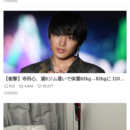
14時間前
信
ポ
い
数
ス
ね
ト
数
数
【衝撃】寺田心、週6ジム通いで体重62kg→82kgに 110kg
のベンチプレス持ち上げる姿披露
631
4,836
55,577
返
リ
い
news.livedoor.com/article/detail… 元々自重のみだった
15時間前
信
ポ
い
が、更に筋肉を大きくするためジム通いを開始。筋肉増量
数
ス
ね
のためおにぎり10個、ゼリー飲料3～4本、パスタと毎日4
ト
数
数
千kcalオーバーの食事を摂取し、増量したという。