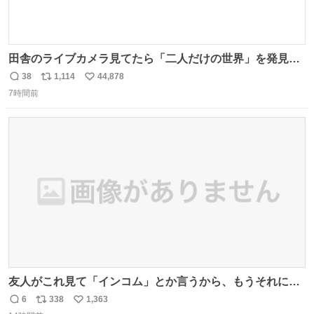
田舎のライブカメラ見てたら「二人だけの世界」を発見し
た
38
1,114
44,878
返
リ
い
7時間前
信
ポ
い
数
ス
ね
ト
数
数
友人がこれ見て「インコム」とか言うから、もうそれにし
か見えなくなっちゃった。
6
338
1,363
返
リ
い