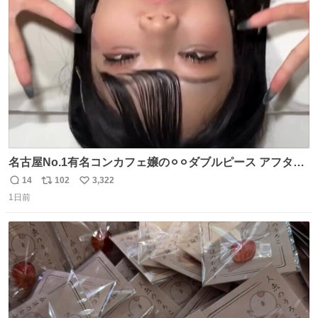
ます！！
ト
数
数
名古屋No.1有名コンカフェ嬢の⚪︎⚪︎ダブルピース アフター
で毎回これしてくれたらそりゃ通うわw
14
102
3,322
返
リ
い
1日前
信
ポ
い
数
ス
ね
ト
数
数