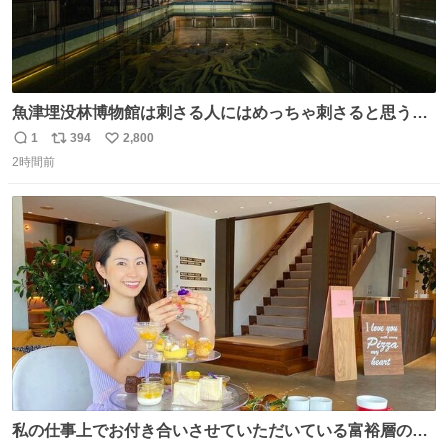
魚津埋没林博物館は刺さる人にはめっちゃ刺さると思う施
設 無人になった時の雰囲気が凄まじかった
1
394
2,800
返
リ
い
2時間前
信
ポ
い
数
ス
ね
ト
数
数
私の仕事上でお付き合いさせていただいている富裕層の社