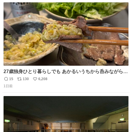
数
ス
ね
ト
数
数
27歳独身ひとり暮らしでも あかるいうちから呑みながらキ
ッチンでひとり焼肉できてしあわせだもん՞ o̴̶̷̥ ̫ o̴̶̷̥ ՞
15
130
6,208
返
リ
い
1日前
信
ポ
い
数
ス
ね
ト
数
数