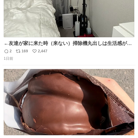
←友達が家に来た時（来ない）掃除機丸出しは生活感が出
てかっこ悪いなぁ →せや
2
169
2,447
返
リ
い
1日前
信
ポ
い
数
ス
ね
ト
数
数