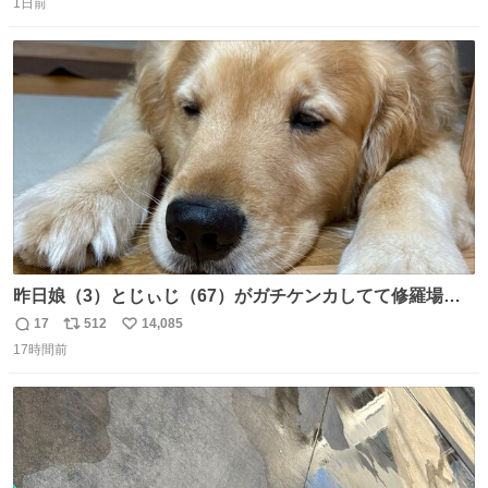
川、蒲田、渋谷、川崎、横浜、鶴見、九州の一部エリア限
1日前
信
ポ
い
定商品で8月5日に発注が終了したため店舗に置いてあると
数
ス
ね
ころ少ないですが見つけたら即買いです🤩❣️
ト
数
数
昨日娘（3）とじぃじ（67）がガチケンカしてて修羅場だ
ったんだけど、ふぉるては可能な限り平たくなってまし
17
512
14,085
返
リ
い
た。犬が1番空気読める。
17時間前
信
ポ
い
数
ス
ね
ト
数
数