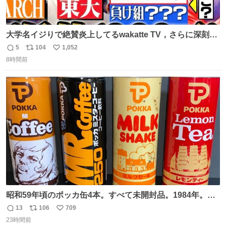
大学名イジりで絶賛炎上してるwakatte TV，さらに深刻な
問題はこっちでは？ ・都内の特定企業に入るのを極度に推
5
104
1,052
返
リ
い
奨し，それ以外の地域で堅実に生きるのを周縁化する ・恋
8時間前
信
ポ
い
愛にかまけ，「陽キャラ」として振る舞うのを極端に中心
数
ス
ね
化する ・院生が研究環境を求め他大学に移るのを批判する
ト
数
数
過去例↓
昭和59年頃のポッカ缶4本。すべて未開封品。1984年。P
マーク。昭和レトロ！
13
106
709
返
リ
い
23時間前
信
ポ
い