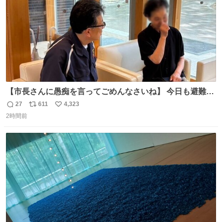
【市長さんに愚痴を言ってごめんなさいね】 今日も避難所
を回り、皆さんのお話を伺いました。 少し辛そうな表情を
27
611
4,323
返
リ
い
されていた高齢の女性に、「どうぞ遠慮なく、何でも話し
2時間前
信
ポ
い
てください」と声をかけました。
数
ス
ね
ト
数
数