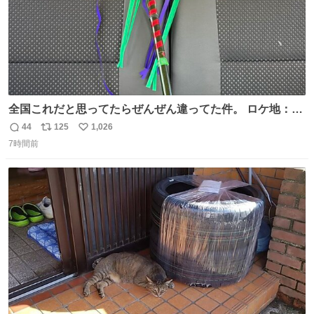
全国これだと思ってたらぜんぜん違ってた件。 ロケ地：広
島
44
125
1,026
返
リ
い
7時間前
信
ポ
い
数
ス
ね
ト
数
数