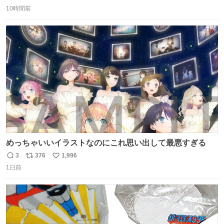
返
リ
い
10時間前
信
ポ
い
数
ス
ね
ト
数
数
めっちゃいいイラストなのにこれ思い出して最悪すぎる
3
376
1,996
返
リ
い
1日前
信
ポ
い
数
ス
ね
ト
数
数