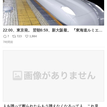
22:00、東京発。 翌朝6:59、新大阪着。 『東海道ルミエー
ルエクスプレス』が今夜、初運行！ 岐阜羽島駅で夜を越す
7
723
1,984
返
リ
い
東海道新幹線。寝台列車じゃないのに、朝まで新幹線とい
7時間前
信
ポ
い
う、なんだか特別体験😉 #TRAINTRIP #東海道ルミエール
数
ス
ね
エクスプレス
ト
数
数
人を誘って断られたらもう誘えなくなるって人、これ見て