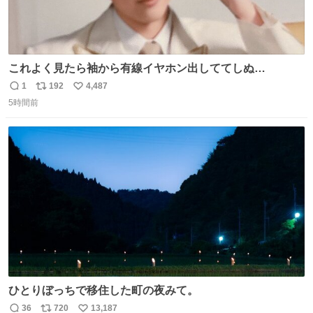
これよく見たら袖から有線イヤホン出しててしぬ
wwwwwwwwww
1
192
4,487
返
リ
い
5時間前
信
ポ
い
数
ス
ね
ト
数
数
ひとりぼっちで移住した町の夜みて。
36
720
13,187