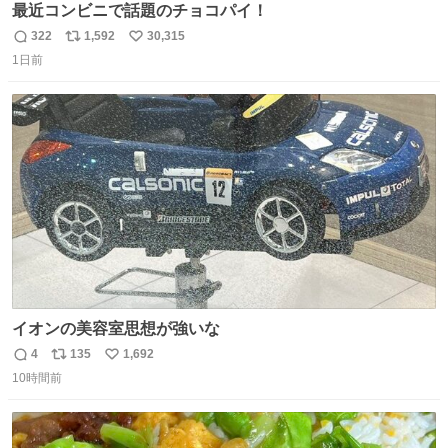
最近コンビニで話題のチョコパイ！
322
1,592
30,315
返
リ
い
1日前
信
ポ
い
数
ス
ね
ト
数
数
イオンの美容室思想が強いな
4
135
1,692
返
リ
い
10時間前
信
ポ
い
数
ス
ね
ト
数
数