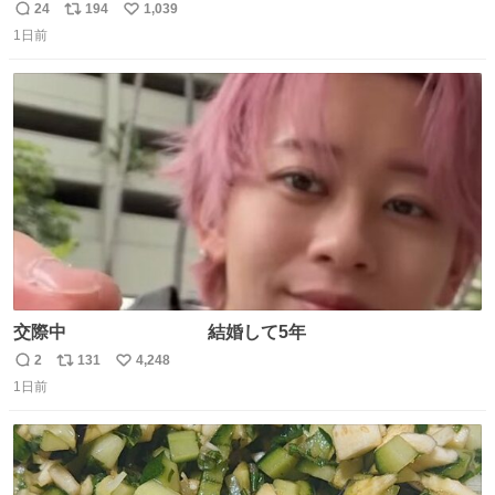
長さん達は、こんな事しない。 こんな自慢は一切しない
24
194
1,039
返
リ
い
し、なんなら表に出てこない。 自分に自信がない半端モン
1日前
信
ポ
い
はブランドで自分を飾りキラキラ自慢をする。 #折田楓
数
ス
ね
#merchu
ト
数
数
交際中 結婚して5年
2
131
4,248
返
リ
い
1日前
信
ポ
い
数
ス
ね
ト
数
数