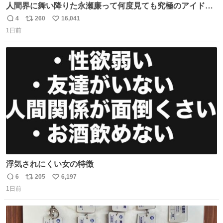
人間界に舞い降りた永瀬廉って何度見ても究極のアイドル
過ぎてずっと味する。美味い。
4
260
16,041
返
リ
い
1日前
信
ポ
い
数
ス
ね
ト
数
数
浮気されにくい女の特徴
6
205
6,197
返
リ
い
1日前
信
ポ
い
数
ス
ね
ト
数