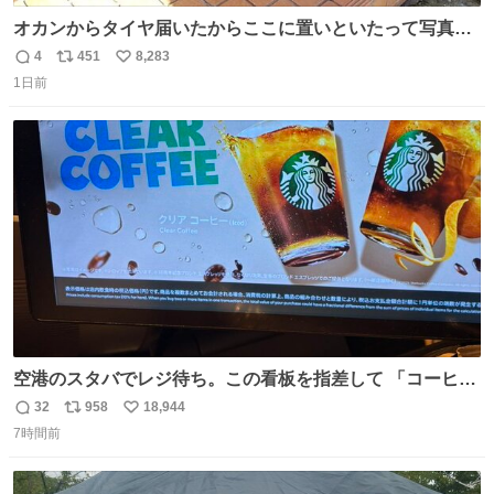
オカンからタイヤ届いたからここに置いといたって写真送
られてきたけど明らかに猫が邪魔くさそうな顔してて草
4
451
8,283
返
リ
い
1日前
信
ポ
い
数
ス
ね
ト
数
数
空港のスタバでレジ待ち。この看板を指差して 「コーヒー
苦手な人コーヒー飲まないよ！」て叫び続けてる子供いて
32
958
18,944
返
リ
い
吹き出しそうwお母さんお疲れ様です。
7時間前
信
ポ
い
数
ス
ね
ト
数