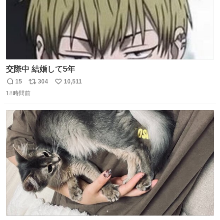
交際中 結婚して5年
15
304
10,511
返
リ
い
18時間前
信
ポ
い
数
ス
ね
ト
数
数