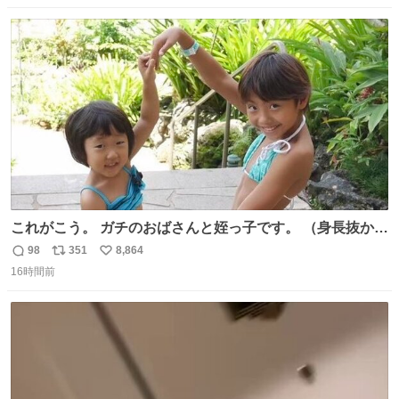
数
ス
ね
ト
数
数
これがこう。 ガチのおばさんと姪っ子です。 （身長抜かさ
れててしぬ笑） #ヤツルギ12 #家族でヒロイン
98
351
8,864
返
リ
い
16時間前
信
ポ
い
数
ス
ね
ト
数
数