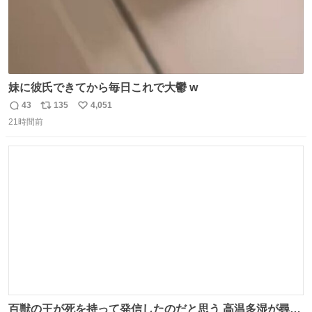
妹に彼氏できてから毎日これで大鬱 w
43
135
4,051
返
リ
い
21時間前
信
ポ
い
数
ス
ね
ト
数
数
百獣の王が死を持って発信したのだと思う 高温多湿が尋常