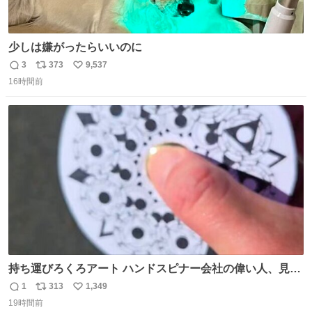
少しは嫌がったらいいのに
3
373
9,537
返
リ
い
16時間前
信
ポ
い
数
ス
ね
ト
数
数
持ち運びろくろアート ハンドスピナー会社の偉い人、見て
ください。
1
313
1,349
返
リ
い
19時間前
信
ポ
い