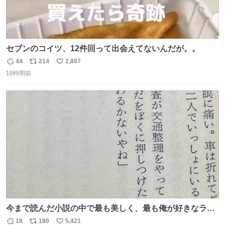
セブンのコイツ、12件回って出会えてないんだが。。
44
214
2,897
返
リ
い
18時間前
信
ポ
い
数
ス
ね
ト
数
数
今まで読んだ小説の中で最も美しく、最も俺が好きなラス
トシーン
18
180
5,421