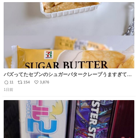
数
ス
ね
ト
数
数
バズってたセブンのシュガーバタークレープうますぎて
7NOWで買い溜め🛒💭
11
154
3,876
返
リ
い
1日前
信
ポ
い
数
ス
ね
ト
数
数