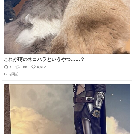
これが噂のネコハラというやつ……？
3
188
4,612
返
リ
い
17時間前
信
ポ
い
数
ス
ね
ト
数
数