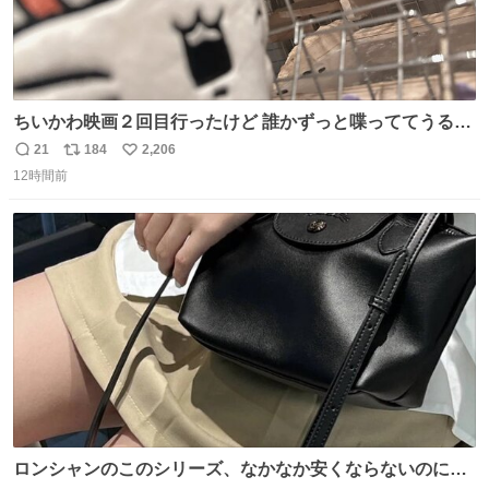
ちいかわ映画２回目行ったけど 誰かずっと喋っててうるさ
かった 許せねえ
21
184
2,206
返
リ
い
12時間前
信
ポ
い
数
ス
ね
ト
数
数
ロンシャンのこのシリーズ、なかなか安くならないのにセ