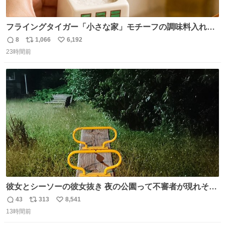
フライングタイガー「小さな家」モチーフの調味料入れ、
並べれば“デンマークの街並み”に ピンク・グリーン・テラ
8
1,066
6,192
返
リ
い
コッタの全9種 - fashion-press.net/news/149552
23時間前
信
ポ
い
数
ス
ね
ト
数
数
彼女とシーソーの彼女抜き 夜の公園って不審者が現れそう
で怖いんだよな
43
313
8,541
返
リ
い
13時間前
信
ポ
い