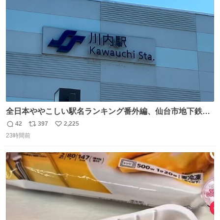
ト
数
数
全日本ややこしい駅名ランキング番外編、仙台市地下鉄川
内駅
42
397
2,225
返
リ
い
23時間前
信
ポ
い
数
ス
ね
ト
数
数