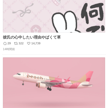
彼氏の心中したい理由やばくて草
29
322
14,739
返
リ
い
14時間前
信
ポ
い
数
ス
ね
ト
数
数