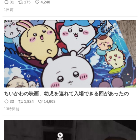
ール価格になってる🖤✨レザーなのが反則級にかわいい。
31
175
4,248
返
リ
い
持ってるだけでコーデが格上げされる。
1日前
信
ポ
い
数
ス
ね
ト
数
数
ちいかわの映画、幼児を連れて入場できる回があったので
子どもを連れて観てきたんですけど、セイレーンの登場シ
33
1,824
14,603
返
リ
い
ーンで場内のベビーが一斉に泣き出してたのがとてもよい
13時間前
信
ポ
い
映画体験でした。
数
ス
ね
ト
数
数