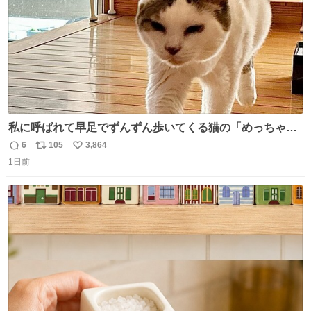
私に呼ばれて早足でずんずん歩いてくる猫の「めっちゃ急
いで来ました」って感じがとても愛おしい
6
105
3,864
返
リ
い
1日前
信
ポ
い
数
ス
ね
ト
数
数