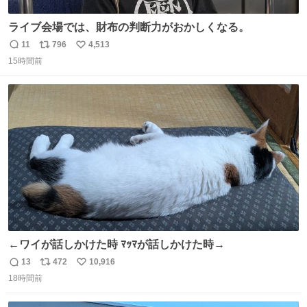
ライブ会場では、財布の判断力がおかしくなる。
11
796
4,513
返
リ
い
15時間前
信
ポ
い
数
ス
ね
ト
数
数
←ワイが話しかけた時 ﾏｯﾏが話しかけた時→
13
472
10,916
返
リ
い
18時間前
信
ポ
い
数
ス
ね