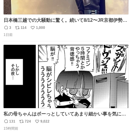
日本橋三越での大騒動に驚く。続いて8/12〜JR京都伊勢丹
でPOP UP STOREがオープンするとのこと…皆さんお怪
3
114
1,000
返
リ
い
我なくお買い物を🙏 写真は2026/5/21 ロードショーの前日
1日前
信
ポ
い
。だーれも写真撮ってなかったんだけどなぁ😵‍💫
数
ス
ね
ト
数
数
私の母ちゃんはボーっとしていてあまり細かい事を気にし
ません。優秀な人の多い現代の価値観から見ると、あまり
131
724
9,022
返
リ
い
優秀な母親ではないかもしれません。でも、だからこそ、
15時間前
信
ポ
い