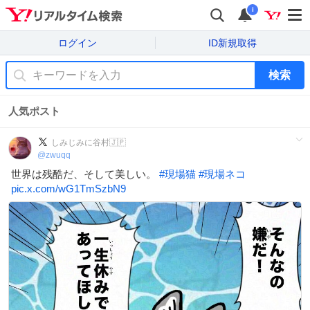
i
ログイン
ID新規取得
検索
人気ポスト
しみじみに谷村🇯🇵
@
zwuqq
世界は残酷だ、そして美しい。
#
現場猫
#
現場ネコ
pic.x.com/wG1TmSzbN9