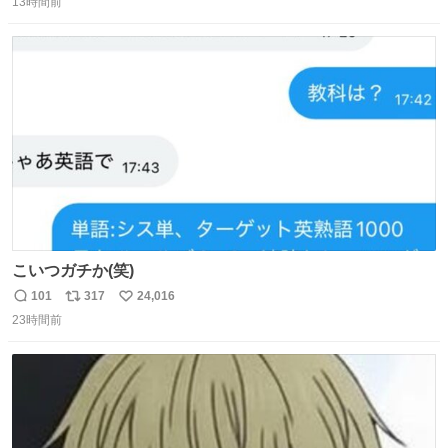
い🙏 エントリーナンバーは「GO!無策!」でかなり覚えやす
13時間前
信
ポ
い
い！応援をお願いすることになりそう！！
数
ス
ね
ト
数
数
こいつガチか(笑)
101
317
24,016
返
リ
い
23時間前
信
ポ
い
数
ス
ね
ト
数
数