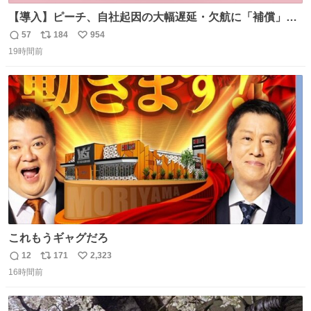
【導入】ピーチ、自社起因の大幅遅延・欠航に「補償」開
始へ news.livedoor.com/article/detail… 同社に起因する理
57
184
954
返
リ
い
由によって大幅遅延や欠航が発生した場合、乗客が負担し
19時間前
信
ポ
い
た宿泊費や交通費を、領収書の事後申請に基づき、国内線
数
ス
ね
は1人あたり上限1万円、国際線は上限2万円まで支払う。
ト
数
数
これもうギャグだろ
12
171
2,323
返
リ
い
16時間前
信
ポ
い
数
ス
ね
ト
数