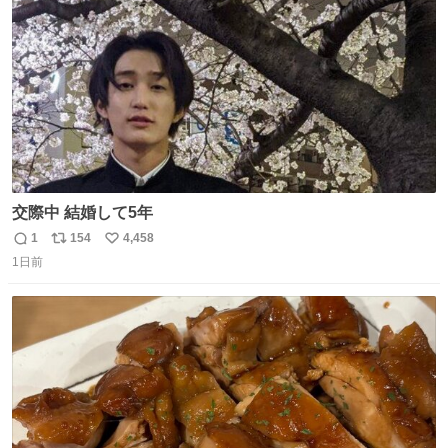
数
交際中 結婚して5年
1
154
4,458
返
リ
い
1日前
信
ポ
い
数
ス
ね
ト
数
数