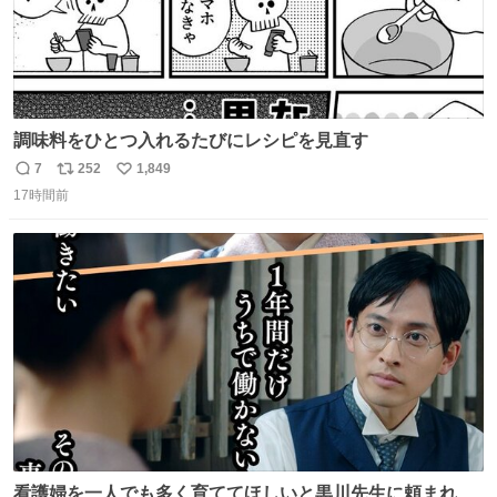
調味料をひとつ入れるたびにレシピを見直す
7
252
1,849
返
リ
い
17時間前
信
ポ
い
数
ス
ね
ト
数
数
看護婦を一人でも多く育ててほしいと黒川先生に頼まれ、