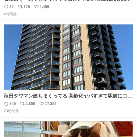
１年間だけ黒川病院で働くことにしたりん。 直美はその１
32
125
1,459
返
リ
い
年間で恵風看護婦会を立て直すと話しました。 👇このシー
4時間前
信
ポ
い
ンをぜひ本編で web.nhk/tv/an/kazekaor… #朝ドラ #風薫
数
ス
ね
る 見上愛 上坂樹里 平埜生成
ト
数
数
秋田タワマン建ちまくってる 高齢化ヤバすぎて駅前にコン
パクトシティつくって高齢者を住ませる考えらしい 病院も
345
1,855
17,352
返
リ
い
全部駅前にある
23時間前
信
ポ
い
数
ス
ね
ト
数
数