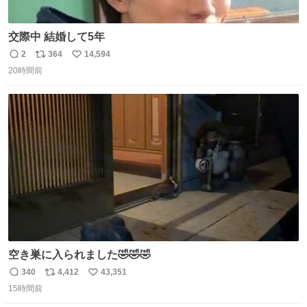
交際中 結婚して5年
2
364
14,594
返
リ
い
20時間前
信
ポ
い
数
ス
ね
ト
数
数
空き巣に入られました🤣🤣🤣
340
4,412
43,351
返
リ
い
15時間前
信
ポ
い