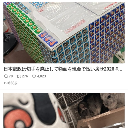
数
ス
ね
ト
数
数
日本郵政は切手を廃止して額面を現金で払い戻せ2026 #日
本郵政 @JapanPostHD_PR
70
276
4,023
返
リ
い
19時間前
信
ポ
い
数
ス
ね
ト
数
数