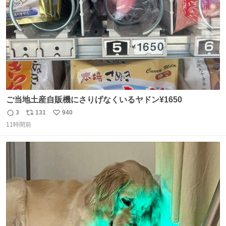
ご当地土産自販機にさりげなくいるヤドン¥1650
3
131
940
返
リ
い
11時間前
信
ポ
い
数
ス
ね
ト
数
数