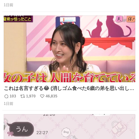
返
リ
い
1日前
信
ポ
い
数
ス
ね
ト
数
数
これは名言すぎる😂 (消しゴム食べた6歳の弟を思い出しな
がら)
103
1,970
46,835
返
リ
い
1日前
信
ポ
い
数
ス
ね
ト
数
数