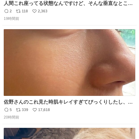
人間これ座ってる状態なんですけど、そんな垂直なところ
でいきなり天地無用のごろんをかますのは、それは、あま
2
118
2,363
返
リ
い
りに人間を信用しすぎではないか、、、？？？
19時間前
信
ポ
い
数
ス
ね
ト
数
数
佐野さんのこれ見た時肌キレイすぎてびっくりしたし、や
はりアイドルって体型･肌管理すごすぎる
5
339
17,618
返
リ
い
20時間前
信
ポ
い
数
ス
ね
ト
数
数