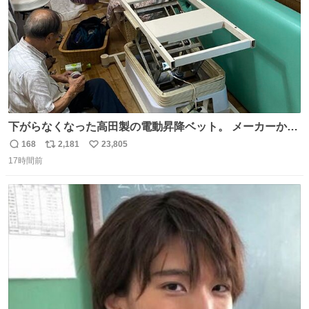
下がらなくなった高田製の電動昇降ベット。 メーカーから
は、完全に見放されたんですが、 見事に85歳の父が治しま
168
2,181
23,805
返
リ
い
した。 うちの父は、トヨタカローラのボディをオート生産
17時間前
信
ポ
い
する、工業ロボットの製作者なんですが、 父が電動ベット
数
ス
ね
の配線をハンダで修理している横で、
ト
数
数