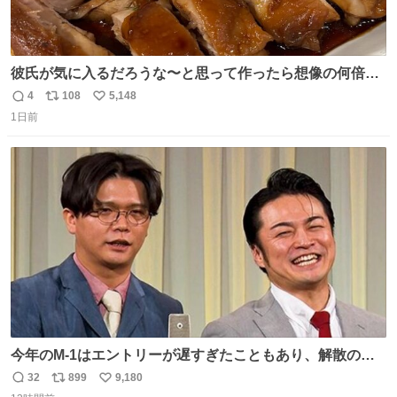
彼氏が気に入るだろうな〜と思って作ったら想像の何倍も
美味しい美味しい言ってくれて嬉しい
4
108
5,148
返
リ
い
1日前
信
ポ
い
数
ス
ね
ト
数
数
今年のM-1はエントリーが遅すぎたこともあり、解散の可
能性を作り出してからのスタート！！ 遅くなって申し訳な
32
899
9,180
返
リ
い