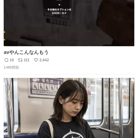
avやんこんなんもう
10
111
2,442
返
リ
い
14時間前
信
ポ
い
数
ス
ね
ト
数
数