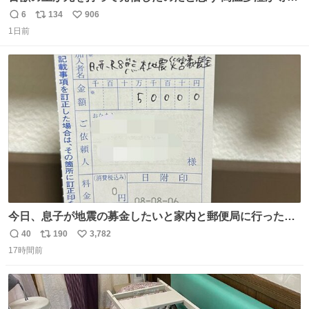
でない日本の夏 どうか早急に飼育の環境を見直して 動物の
6
134
906
返
リ
い
命を護ってください…と 治療中のライオンが助かりますよ
1日前
信
ポ
い
うに すべての動物の命が護られますように 2026.7.3📷多摩
数
ス
ね
動物公園にて 残念ながら個体の識別は出来ません
ト
数
数
今日、息子が地震の募金したいと家内と郵便局に行ったみ
たいです。おもちゃとか買う選択肢もあったと思うけど、
40
190
3,782
返
リ
い
自分で貯めてた2万円を役に立てて欲しい、みんなも元気
17時間前
信
ポ
い
になって欲しいと。家内も一緒に募金したので、自分も何
数
ス
ね
かできたらなぁと思いました。
ト
数
数