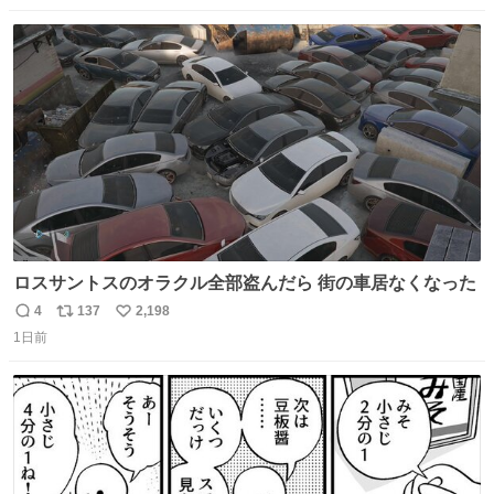
私はそういう母親が大好きです。今も昔もすごくリラック
数
ス
ね
スします。「優秀」と「良い」は別なんですよね。 1/2
ト
数
数
ロスサントスのオラクル全部盗んだら 街の車居なくなった
4
137
2,198
返
リ
い
1日前
信
ポ
い
数
ス
ね
ト
数
数