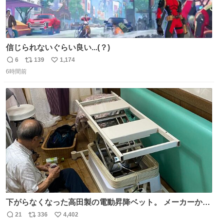
信じられないぐらい良い...(？)
6
139
1,174
返
リ
い
6時間前
信
ポ
い
数
ス
ね
ト
数
数
下がらなくなった高田製の電動昇降ベット。 メーカーから
は、完全に見放されたんですが、 見事に85歳の父が治しま
21
336
4,402