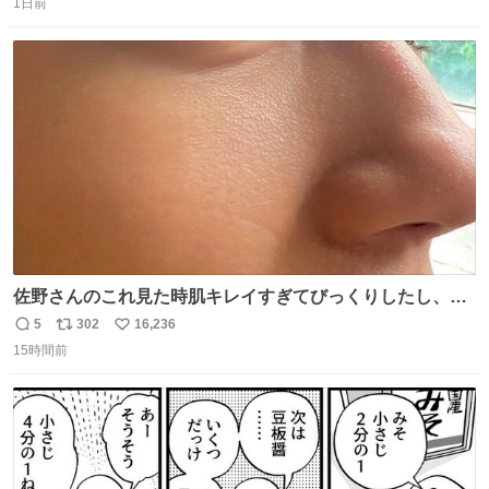
1日前
信
ポ
い
数
ス
ね
ト
数
数
佐野さんのこれ見た時肌キレイすぎてびっくりしたし、や
はりアイドルって体型･肌管理すごすぎる
5
302
16,236
返
リ
い
15時間前
信
ポ
い
数
ス
ね
ト
数
数