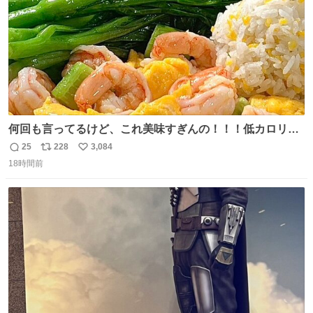
何回も言ってるけど、これ美味すぎんの！！！低カロリー
で満足感エグいから一生食べてる😭
25
228
3,084
返
リ
い
18時間前
信
ポ
い
数
ス
ね
ト
数
数