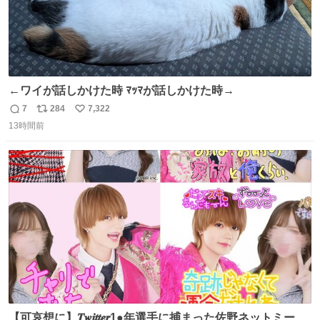
←ワイが話しかけた時 ﾏｯﾏが話しかけた時→
7
284
7,322
返
リ
い
13時間前
信
ポ
い
数
ス
ね
ト
数
数
【可哀想に】𝑻𝒘𝒊𝒕𝒕𝒆𝒓1●年選手に捕まった佐野ネットミーム