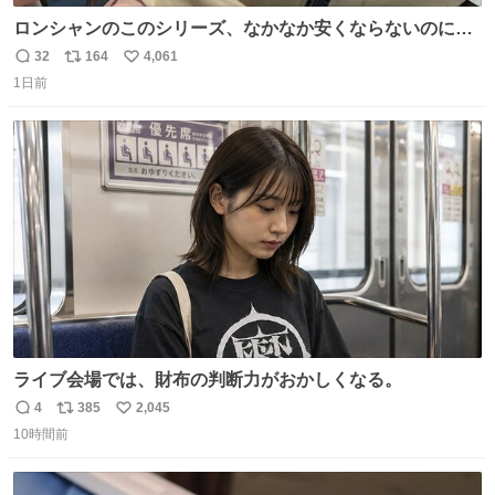
ロンシャンのこのシリーズ、なかなか安くならないのにセ
ール価格になってる🖤✨レザーなのが反則級にかわいい。
32
164
4,061
返
リ
い
持ってるだけでコーデが格上げされる。
1日前
信
ポ
い
数
ス
ね
ト
数
数
ライブ会場では、財布の判断力がおかしくなる。
4
385
2,045
返
リ
い
10時間前
信
ポ
い
数
ス
ね
ト
数