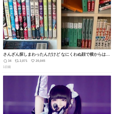
数
さんざん探しまわったんだけど なにくわぬ顔で横からはえ
てた
34
2,071
20,045
返
リ
い
1日前
信
ポ
い
数
ス
ね
ト
数
数