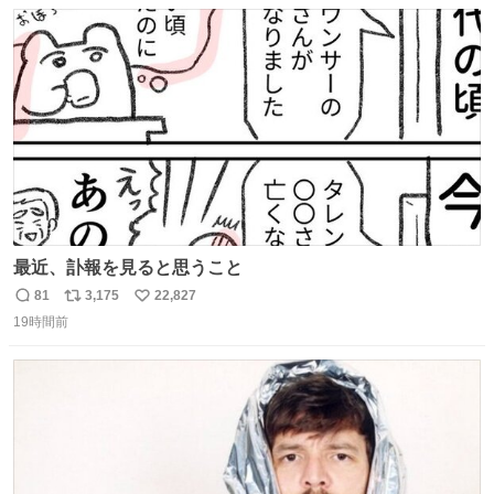
数
ス
ね
ト
数
数
最近、訃報を見ると思うこと
81
3,175
22,827
返
リ
い
19時間前
信
ポ
い
数
ス
ね
ト
数
数