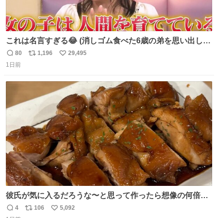
これは名言すぎる😂 (消しゴム食べた6歳の弟を思い出しな
がら)
80
1,196
29,495
返
リ
い
1日前
信
ポ
い
数
ス
ね
ト
数
数
彼氏が気に入るだろうな〜と思って作ったら想像の何倍も
美味しい美味しい言ってくれて嬉しい
4
106
5,092
返
リ
い