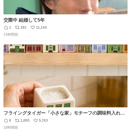
交際中 結婚して5年
1
281
11,144
返
リ
い
15時間前
信
ポ
い
数
ス
ね
ト
数
数
フライングタイガー「小さな家」モチーフの調味料入れ、
並べれば“デンマークの街並み”に ピンク・グリーン・テラ
8
1,005
5,763
返
リ
い
コッタの全9種 - fashion-press.net/news/149552
18時間前
信
ポ
い