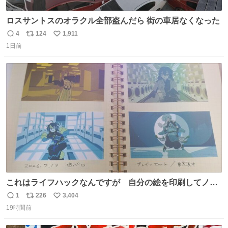
ロスサントスのオラクル全部盗んだら 街の車居なくなった
4
124
1,911
返
リ
い
1日前
信
ポ
い
数
ス
ね
ト
数
数
これはライフハックなんですが 自分の絵を印刷してノー
トに貼って日付とキャプションを一言添えると 結構健康に
1
226
3,404
返
リ
い
いいです。
19時間前
信
ポ
い
数
ス
ね