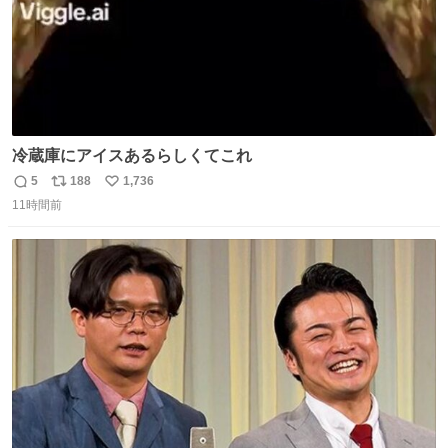
冷蔵庫にアイスあるらしくてこれ
5
188
1,736
返
リ
い
11時間前
信
ポ
い
数
ス
ね
ト
数
数