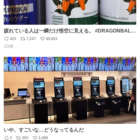
疲れている人は一瞬だけ悟空に見える。 #DRAGONBALL
#ドラゴンボール
423
7,247
45,601
返
リ
い
1日前
信
ポ
い
数
ス
ね
ト
数
数
いや、すごいな…どうなってるんだ
3
392
2,486