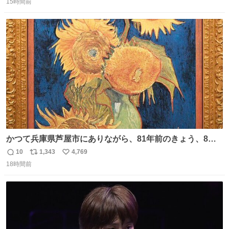
15時間前
信
ポ
い
数
ス
ね
ト
数
数
かつて兵庫県芦屋市にありながら、81年前のきょう、8月6
日の阪神大空襲の折に残念ながら焼失した、 #ゴッホ の幻
10
1,343
4,769
返
リ
い
の「 #ヒマワリ 」。 当館は、東京都にある武者小路実篤記
18時間前
信
ポ
い
念館にご協力いただき、当時発行されたカラー印刷画集よ
数
ス
ね
り陶板で原寸大に再現し、2014年より展示しています。 #
ト
数
数
大塚国際美術館