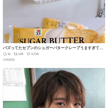
バズってたセブンのシュガーバタークレープうますぎて
7NOWで買い溜め🛒💭
11
145
3,719
返
リ
い
20時間前
信
ポ
い
数
ス
ね
ト
数
数