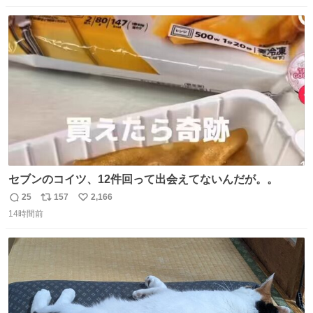
数
ス
ね
ト
数
数
セブンのコイツ、12件回って出会えてないんだが。。
25
157
2,166
返
リ
い
14時間前
信
ポ
い
数
ス
ね
ト
数
数