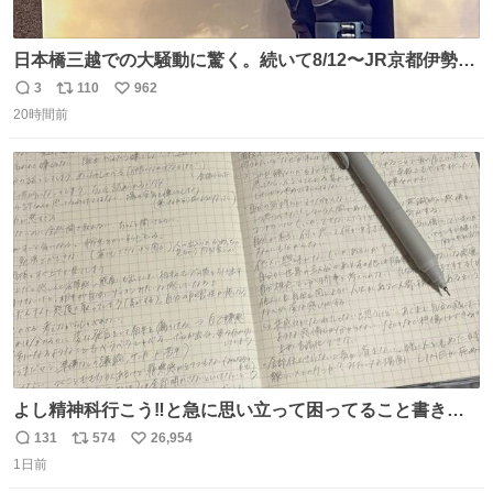
日本橋三越での大騒動に驚く。続いて8/12〜JR京都伊勢丹
でPOP UP STOREがオープンするとのこと…皆さんお怪
3
110
962
返
リ
い
我なくお買い物を🙏 写真は2026/5/21 ロードショーの前日
20時間前
信
ポ
い
。だーれも写真撮ってなかったんだけどなぁ😵‍💫
数
ス
ね
ト
数
数
よし精神科行こう‼️と急に思い立って困ってること書き出
してたらペン止まらなくなってすごい勢いで埋まってワロ
131
574
26,954
返
リ
い
タ
1日前
信
ポ
い