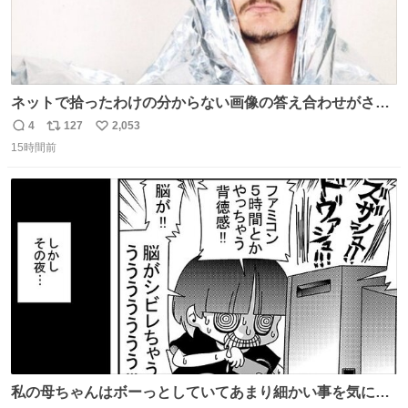
ネットで拾ったわけの分からない画像の答え合わせがされ
ていくw
4
127
2,053
返
リ
い
15時間前
信
ポ
い
数
ス
ね
ト
数
数
私の母ちゃんはボーっとしていてあまり細かい事を気にし