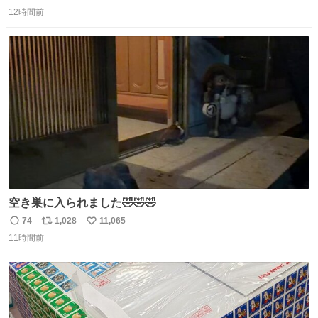
返
リ
い
した。 うちの父は、トヨタカローラのボディをオート生産
12時間前
信
ポ
い
する、工業ロボットの製作者なんですが、 父が電動ベット
数
ス
ね
の配線をハンダで修理している横で、
ト
数
数
空き巣に入られました🤣🤣🤣
74
1,028
11,065
返
リ
い
11時間前
信
ポ
い
数
ス
ね
ト
数
数