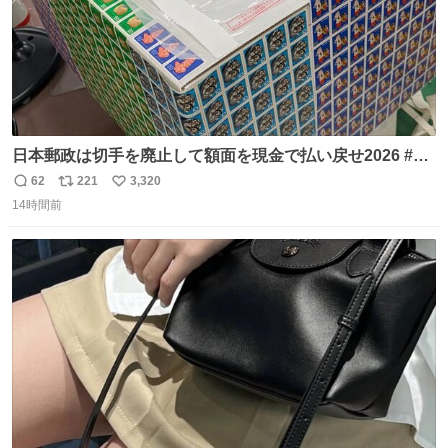
日本郵政は切手を廃止して額面を現金で払い戻せ2026 #日
本郵政 @JapanPostHD_PR
62
221
3,320
返
リ
い
14時間前
信
ポ
い
数
ス
ね
ト
数
数