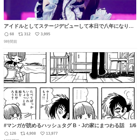
アイドルとしてステージデビューして本日で八年になりま
した。これからもここに居続けられますように❤︎
68
312
3,995
返
リ
い
9時間前
信
ポ
い
数
ス
ね
ト
数
数
#マンガが読めるハッシュタグ B・Jの家にまつわる話 1/6
126
4,908
13,977
返
リ
い