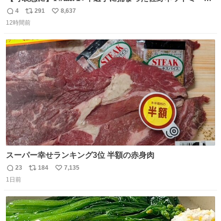
勇斗さんのコラボプリ
4
291
8,637
返
リ
い
12時間前
信
ポ
い
数
ス
ね
ト
数
数
スーパー幸せランキング3位 半額の赤身肉
23
184
7,135
返
リ
い
1日前
信
ポ
い
数
ス
ね
ト
数
数