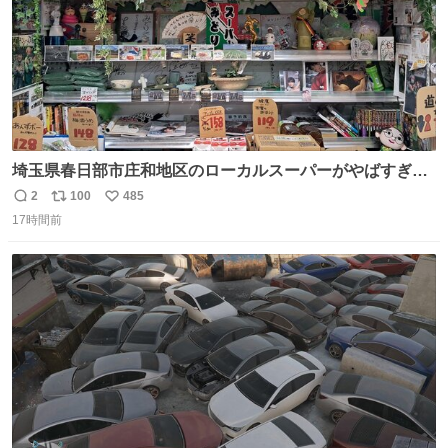
埼玉県春日部市庄和地区のローカルスーパーがやばすぎ
る。どこまで売り物でどこから私物か不明なごちゃごちゃ
2
100
485
返
リ
い
の店内には埼玉自虐習字がずらり。日替わり謎汁の試食や
17時間前
信
ポ
い
そこらへんの草使用の埼玉県民限定弁当、コアラのマーチ
数
ス
ね
どわあ～な謎パンなどなんでもあり。クレヨンしんちゃん
ト
数
数
を生んだ町、強すぎる。