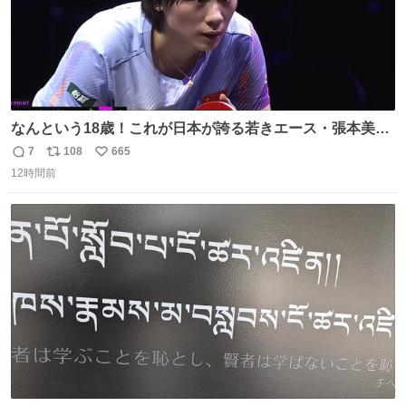
なんという18歳！これが日本が誇る若きエース・張本美和
🔥🔥🔥 0-2からの大逆転勝利でベスト8進出を果たす👊💥
7
108
665
返
リ
い
#WTTチャンピオンズ横浜 女子シングルス2回戦 🇯🇵#張本
12時間前
信
ポ
い
美和 3-2 陳熠🇨🇳 11-13/9-11/11-5/12-10/11-5 #テレ東 系
数
ス
ね
#BSテレ東 にて連日放送📺
ト
数
数