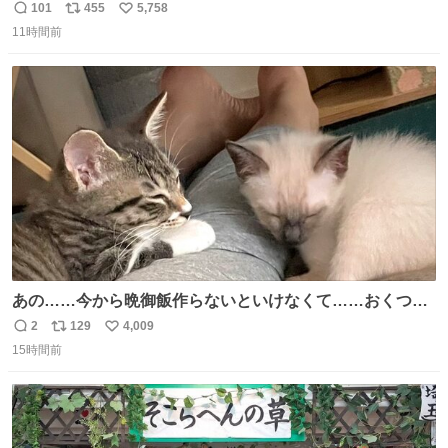
ません。優秀な人の多い現代の価値観から見ると、あまり
101
455
5,758
返
リ
い
優秀な母親ではないかもしれません。でも、だからこそ、
11時間前
信
ポ
い
私はそういう母親が大好きです。今も昔もすごくリラック
数
ス
ね
スします。「優秀」と「良い」は別なんですよね。 1/2
ト
数
数
あの……今から晩御飯作らないといけなくて……おくつろ
ぎのところ申し訳ないのですが……あの………😥
2
129
4,009
返
リ
い
15時間前
信
ポ
い
数
ス
ね
ト
数
数