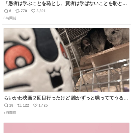
「愚者は学ぶことを恥とし、賢者は学ばないことを恥とす
る」（チベット語） 東洋文庫ミュージアムにて
6
770
3,301
返
リ
い
8時間前
信
ポ
い
数
ス
ね
ト
数
数
ちいかわ映画２回目行ったけど 誰かずっと喋っててうるさ
かった 許せねえ
18
122
1,425
返
リ
い
7時間前
信
ポ
い
数
ス
ね
ト
数