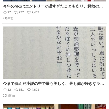
今年のM-1はエントリーが遅すぎたこともあり、解散の可
能性を作り出してからのスタート！！ 遅くなって申し訳な
27
777
7,407
返
リ
い
い🙏 エントリーナンバーは「GO!無策!」でかなり覚えやす
9時間前
信
ポ
い
い！応援をお願いすることになりそう！！
数
ス
ね
ト
数
数
今まで読んだ小説の中で最も美しく、最も俺が好きなラス
トシーン
12
151
4,601
返
リ
い
20時間前
信
ポ
い
数
ス
ね
ト
数