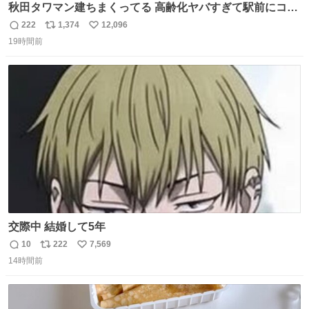
秋田タワマン建ちまくってる 高齢化ヤバすぎて駅前にコン
パクトシティつくって高齢者を住ませる考えらしい 病院も
222
1,374
12,096
返
リ
い
全部駅前にある
19時間前
信
ポ
い
数
ス
ね
ト
数
数
交際中 結婚して5年
10
222
7,569
返
リ
い
14時間前
信
ポ
い
数
ス
ね
ト
数
数