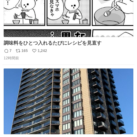
調味料をひとつ入れるたびにレシピを見直す
7
165
1,242
返
リ
い
12時間前
信
ポ
い
数
ス
ね
ト
数
数