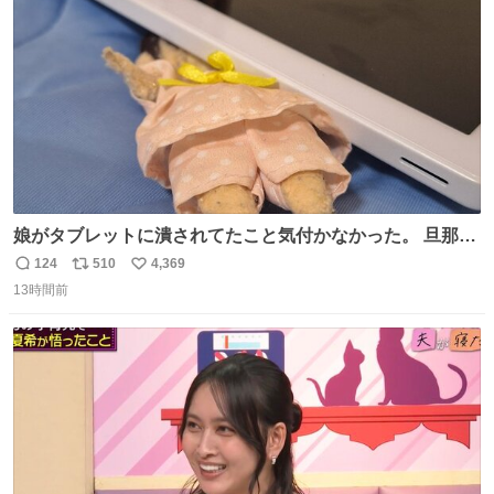
数
娘がタブレットに潰されてたこと気付かなかった。 旦那だ
けは娘の波長を感じ取れるから声出せずともSOSが伝わっ
124
510
4,369
返
リ
い
たらしい。 急いで旦那が救出して、泣きじゃくる娘に自分
13時間前
信
ポ
い
も謝って抱きしめようとしたら、ビンタされてしまった。
数
ス
ね
3回ほど。 小さい手だけど、地味に痛い。 その後、娘は旦
ト
数
数
那に泣きついてた。