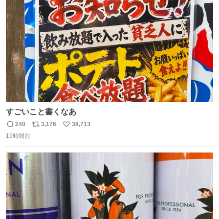
ト
数
数
すごいこと書くなあ
240
3,176
38,713
返
リ
い
19時間前
信
ポ
い
数
ス
ね
ト
数
数