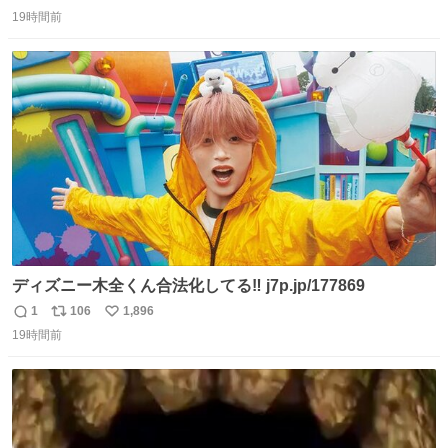
返
リ
い
19時間前
信
ポ
い
数
ス
ね
ト
数
数
ディズニー木全くん合法化してる‼️ j7p.jp/177869
1
106
1,896
返
リ
い
19時間前
信
ポ
い
数
ス
ね
ト
数
数