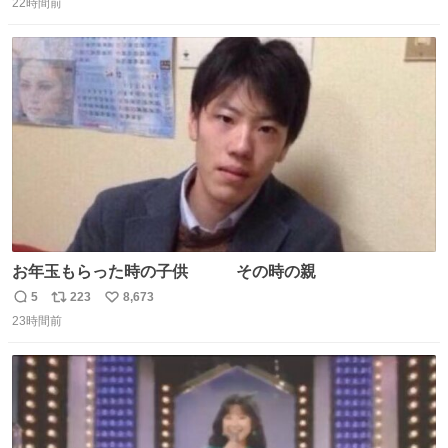
で20カ国回ったけど、旅行先で必ずマグネットを買い、今
22時間前
信
ポ
い
は家の冷蔵庫に貼ってる。 交換留学が終わって1年経つけ
数
ス
ね
どそれぞれのマグネットを見る度に旅の思い出が鮮明によ
ト
数
数
みがえります。
お年玉もらった時の子供 その時の親
5
223
8,673
返
リ
い
23時間前
信
ポ
い
数
ス
ね
ト
数
数