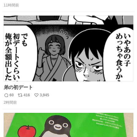
返
リ
い
11時間前
信
ポ
い
数
ス
ね
ト
数
数
弟の初デート
60
416
3,945
返
リ
い
2時間前
信
ポ
い
数
ス
ね
ト
数
数