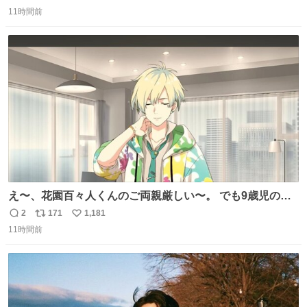
返
リ
い
に遭った果樹園には防犯カメラなどはなく、シャインマス
11時間前
信
ポ
い
カットが盗まれた木には刃物などで切られた跡が。市内で
数
ス
ね
今年に入って同様の被害は確認されておらず、警察はパト
ト
数
数
ロールを強化する。
え〜、花園百々人くんのご両親厳しい〜。 でも9歳児の市
原仁奈にここまで「構ってほしい、構ってくれるの？」と
2
171
1,181
返
リ
い
寂しさを極限まで煮詰めた台詞を何気ない日常会話で発言
11時間前
信
ポ
い
させてるご両親もだいぶ厳しいよ 双方弁護士を雇わない
数
ス
ね
か？
ト
数
数