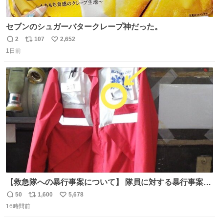
セブンのシュガーバタークレープ神だった。
2
107
2,652
返
リ
い
1日前
信
ポ
い
数
ス
ね
ト
数
数
【救急隊への暴行事案について】 隊員に対する暴行事案
が、令和7年度の6件に対し、令和8年度は現在既に4件発生
50
1,600
5,678
返
リ
い
しています。 特に、この4日間で救急隊員に対する暴行事
16時間前
信
ポ
い
案が立て続けに2件発生しています。 このような行為に対