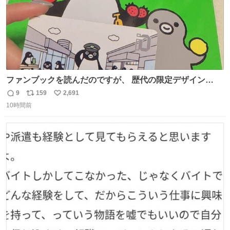
ファンブックを読んだのですが、 歴代の限定デザイン
Suicaの中に、私のSuicaが載ってないのです。 これは、
9
159
2,691
返
リ
い
たしか2008〜2010年くらいにいただきました。 オークシ
10時間前
信
ポ
い
ョンなどではなく、知人経由でいただき今も大事に使って
数
ス
ね
ます。 タモっとしたお股がすごくいい。 これ何記念の
ト
数
数
Suicaなんだろう…