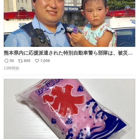
熊本県内に応援派遣された特別自動車警ら部隊は、被災場
所のみならず、避難所も回りながらパトロールを行ってい
50
800
7,008
返
リ
い
ます。写真は、京都府警察の特別自動車警ら部隊が、上益
13時間前
信
ポ
い
城郡御船町内で避難している方々と交流している様子で
数
ス
ね
す。 #令和８年熊本地震 #京都府警察
ト
数
数