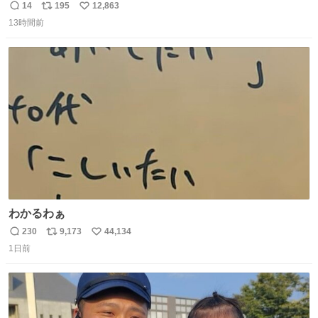
長男
14
195
12,863
返
リ
い
13時間前
信
ポ
い
数
ス
ね
ト
数
数
わかるわぁ
230
9,173
44,134
返
リ
い
1日前
信
ポ
い
数
ス
ね
ト
数
数