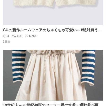
GUの新作ルームウェアめちゃくちゃ可愛い～❣️絶対買うぞ
🪿🤍 9月下旬発売🪄
4
415
6,765
返
リ
い
1日前
信
ポ
い
数
ス
ね
ト
数
数
19世紀末～20世紀初頭のセーラー襟の水着・運動着が可可