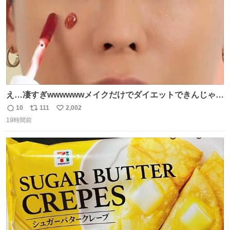
え…凄すぎwwwwwwメイクだけでダイエットできんじゃん
😭
10
111
2,002
返
リ
い
19時間前
信
ポ
い
数
ス
ね
ト
数
数