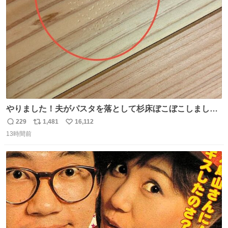
数
やりました！夫がパスタを落として杉床ぼこぼこしまし
た！よかったーーー！ファーストぼこぼこ自分じゃなく
229
1,481
16,112
返
リ
い
て！これで第二波いつでもいけます！！！✌️いやーほっと
13時間前
信
ポ
い
した！ 杉床を採用しようとしている方々へ忠告です。杉床
数
ス
ね
は乾燥パスタに負けます。豆腐くらいやわやわです。
ト
数
数