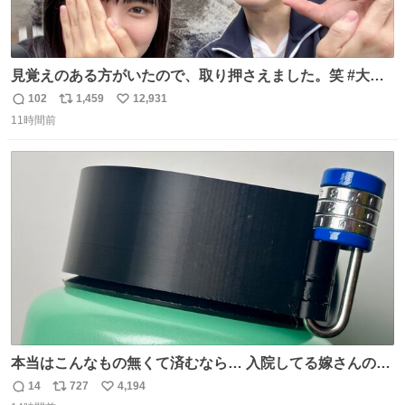
見覚えのある方がいたので、取り押さえました。笑 #大追
跡 #鈴木浩文 さん
102
1,459
12,931
返
リ
い
11時間前
信
ポ
い
数
ス
ね
ト
数
数
本当はこんなもの無くて済むなら… 入院してる嫁さんの病
棟、共同の冷蔵庫の中身を勝手に触る輩がおるのだけど、
14
727
4,194
返
リ
い