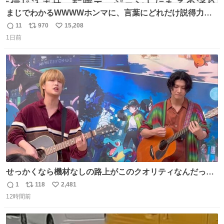
まじでわかるWWWWホンマに、言葉にどれだけ説得力を
持たせるかだし、自分でそれが本当だと信じないと相手も
11
970
15,208
返
リ
い
騙せられん 私なんか就活中に存在しない記憶作り出してた
1日前
信
ポ
い
WWWW
数
ス
ね
ト
数
数
せっかくなら機材なしの路上がこのクオリティなんだって
バレてくれないかな。 「ガラクタ」大好き！
1
118
2,481
返
リ
い
#Sakurashimeji
12時間前
信
ポ
い
数
ス
ね
ト
数