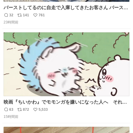
バーストしてるのに自走で入庫してきたお客さん バースト
したならその場で動かないで助け呼んで下さい😰 保険にロ
32
141
761
返
リ
い
ードサービス付いてて金銭負担も無いんですから これで走
23時間前
信
ポ
い
ると、壊さなくていい所まで壊しちゃいますから 実際、外
数
ス
ね
装ダメージ、ABSセンサ断線、ブレーキホースも傷入っち
ト
数
数
ゃってます…
映画『ちいかわ』でモモンガを嫌いになった人へ それで
も愛される理由と可能性 kai-you.net/article/96186 『映画
63
872
5,533
返
リ
い
ちいかわ 人魚の島のひみつ』を3回観て、原作も追ってい
15時間前
信
ポ
い
る筆者が、モモンガの名誉回復を試みようとする記事で
数
ス
ね
す。ちいかわ初心者向けです🖊
ト
数