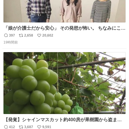
「娘が介護士だから安心」 その発想が怖い。 ちなみにこの
ポスターは、介護職の求人や転職支援をしている会社のポ
397
2,658
20,602
返
リ
い
スターらしい。
19時間前
信
ポ
い
数
ス
ね
ト
数
数
【発覚】シャインマスカット約400房が果樹園から盗まれ
る 栃木・佐野市 news.livedoor.com/article/detail… 被害
412
3,687
9,591