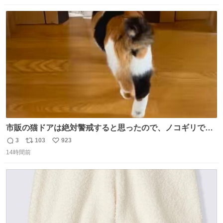
ったな。 昔は給湯器盗むとか聞いたことなかったな。
数
ス
ね
ト
数
数
市販の猫ドアは絶対警戒すると思ったので、ノコギリで無
理やりドアを切り取って作った、にゃんころ専用の猫のれ
3
103
923
返
リ
い
ん
14時間前
信
ポ
い
数
ス
ね
ト
数
数