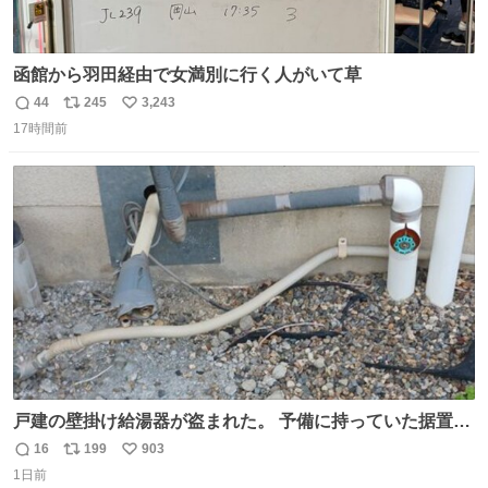
函館から羽田経由で女満別に行く人がいて草
44
245
3,243
返
リ
い
17時間前
信
ポ
い
数
ス
ね
ト
数
数
戸建の壁掛け給湯器が盗まれた。 予備に持っていた据置給
湯器があったのでガスやさんに設置してもらった。 工事費
16
199
903
返
リ
い
9万円。 痛い出費。 防犯カメラ設置した。 物騒な時代にな
1日前
信
ポ
い