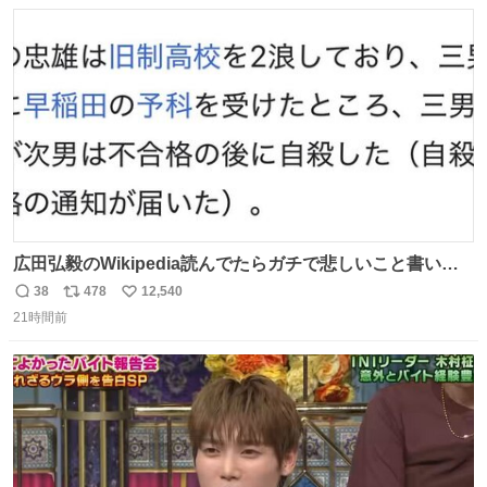
数
ス
ね
して隊員の安全を守るために、法的措置も辞さず毅然と対
ト
数
数
応していきます。
広田弘毅のWikipedia読んでたらガチで悲しいこと書いて
あって辛い
38
478
12,540
返
リ
い
21時間前
信
ポ
い
数
ス
ね
ト
数
数