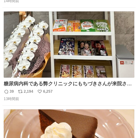
ナルゲンボトルの中身が減っている事案が起きたらしい。
14時間前
信
ポ
い
水に何か入れられても嫌なので3Dプリンタで 『鍵を開け
数
ス
ね
ないと蓋が回せないやつ』を作ったぞ…
ト
数
数
糖尿病内科である弊クリニックにもちづきさんが来院され
ました。
39
2,194
6,257
返
リ
い
13時間前
信
ポ
い
数
ス
ね
ト
数
数