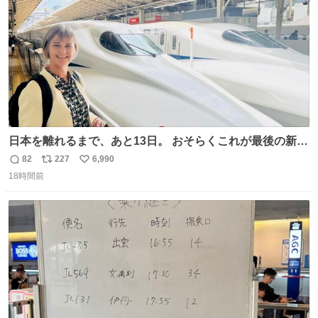
日本を離れるまで、あと13日。 おそらくこれが最後の新幹
線。駅弁には、お気に入りのうな重を。 残念ながら、富士
82
227
6,990
返
リ
い
山は今回も雲の中でした（やっぱり！）。 #私の好きな日
18時間前
信
ポ
い
本
数
ス
ね
ト
数
数