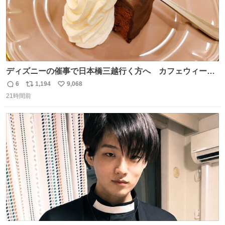
ディズニーの催事で日本橋三越行く方へ カフェウィーン
のザッハトルテを食べてください
6
1,194
9,068
返
リ
い
21時間前
信
ポ
い
数
ス
ね
ト
数
数