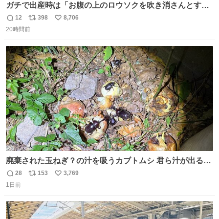
ガチで出産時は「お腹の上のロウソクを吹き消さんとする
サンシャイン池崎」だったし、お産後の股裂け状態でのト
12
398
8,706
返
リ
い
イレは「とにかく明るい安村の体勢」が1番楽
20時間前
信
ポ
い
数
ス
ね
ト
数
数
廃棄された玉ねぎ？の汁を吸うカブトムシ 君ら汁が出る植
物ならなんでもいいのかよ… まあ害虫だよねこりゃ 他には
28
153
3,769
返
リ
い
カナブンや黒ゴキが来ていた
1日前
信
ポ
い
数
ス
ね
ト
数
数