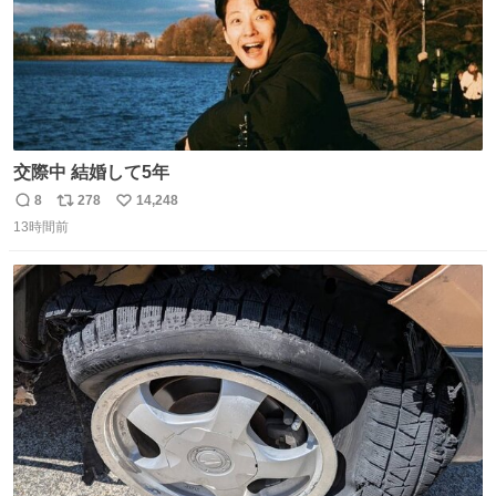
交際中 結婚して5年
8
278
14,248
返
リ
い
13時間前
信
ポ
い
数
ス
ね
ト
数
数