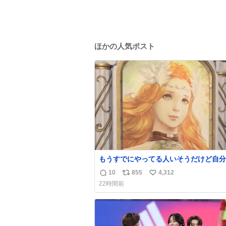
ほかの人気ポスト
もうすでにやってる人いそうだけど自分
で見かけてない
10
855
4,312
返
リ
い
22時間前
信
ポ
い
数
ス
ね
ト
数
数