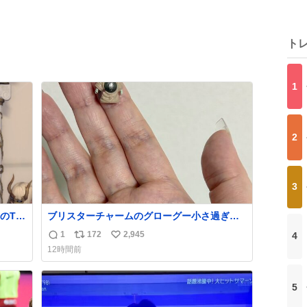
ト
1
2
3
のTL
ブリスターチャームのグローグー小さ過ぎて
今コレ
1
172
2,945
4
返
リ
い
12時間前
信
ポ
い
数
ス
ね
ト
数
5
数