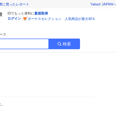
Yahoo! JAPAN
ヘ
実際に買ったレポート
IDでもっと便利に
新規取得
ログイン
ボーナスセレクション 人気商品が最大40％
ース
検索
た。