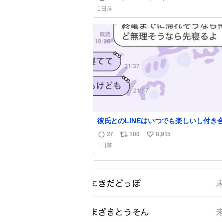
返
リ
い
1日前
信
ポ
い
数
ス
ね
ト
数
数
彼氏とのLINEはいつでも楽しいし付き
ての頃の嬉しかったLINEは無限にあるけ
27
100
8,915
返
リ
い
棲前は1日で各50通くらい送りあってた
1日前
近嬉しかったのはこれ
信
ポ
い
数
ス
ね
ト
数
数