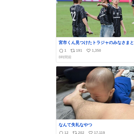
宮市くん見つけたトラジャのみなさまと
りとりが微笑ましかった…マリノス至上
1
191
1,350
返
リ
い
なのでこれ見てて一気に好感度が爆上が
8時間前
した…🥹
信
ポ
い
数
ス
ね
ト
数
数
なんて失礼なやつ
12
202
17,119