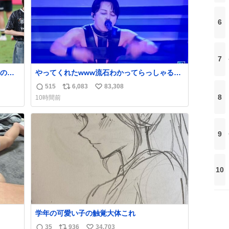
6
7
のや
やってくれたwww流石わかってらっしゃる🤣
主義
🤣🤣 #Mステ #西川貴教
515
6,083
83,308
返
リ
い
りま
8
10時間前
信
ポ
い
数
ス
ね
ト
数
9
数
10
学年の可愛い子の触覚大体これ
35
936
34,703