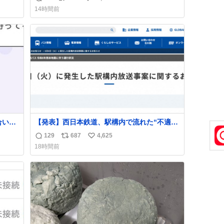
返
リ
い
14時間前
信
ポ
い
数
ス
ね
ト
数
数
合いた
【発表】西日本鉄道、駅構内で流れた“不適切
ど(同
音声”に声明「被害届も検討」
129
687
4,625
返
リ
い
し)最
news.livedoor.com/article/detail… 4日に西
18時間前
鉄福岡（天神）駅および薬院駅で発生した駅
信
ポ
い
構内放送事案について声明を公表した。「第
数
ス
ね
三者によって駅構内放送設備に外部から不正
ト
数
に音声が流された可能性も含めて確認を実
数
施」と説明した。