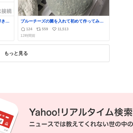
好きだ
ブルーチーズの菌を入れて初めて作ってみた
チーズなんだけど 本能でちょっとヤバいと思
124
559
11,513
返
リ
い
っちゃう見た目だな
12時間前
信
ポ
い
数
ス
ね
ト
数
もっと見る
数