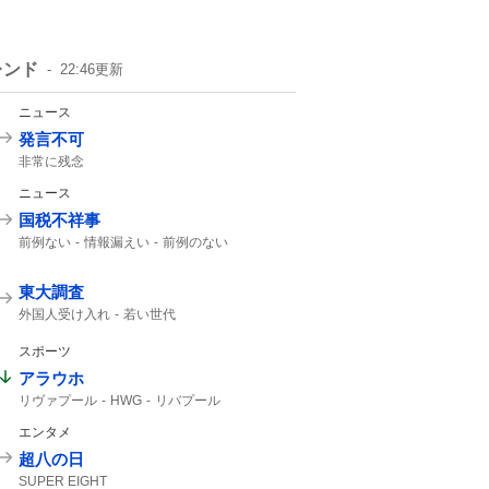
レンド
22:46
更新
ニュース
発言不可
非常に残念
ニュース
国税不祥事
前例ない
情報漏えい
前例のない
東大調査
外国人受け入れ
若い世代
スポーツ
アラウホ
リヴァプール
HWG
リバプール
バルセロナ
ロマーノ
HERE WE GO
エンタメ
バルサ
超八の日
SUPER EIGHT