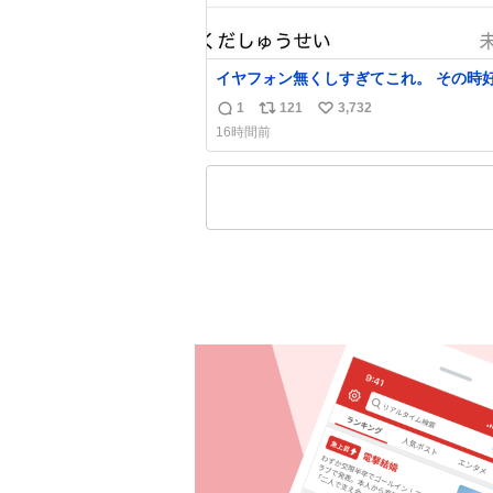
イヤフォン無くしすぎてこれ。 その時
った男のセコムの名前にしてる
1
121
3,732
返
リ
い
16時間前
信
ポ
い
数
ス
ね
ト
数
数