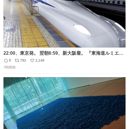
22:00、東京発。 翌朝6:59、新大阪着。 『東海道ルミエー
ルエクスプレス』が今夜、初運行！ 岐阜羽島駅で夜を越す
9
792
2,149
返
リ
い
東海道新幹線。寝台列車じゃないのに、朝まで新幹線とい
7時間前
信
ポ
い
う、なんだか特別体験😉 #TRAINTRIP #東海道ルミエール
数
ス
ね
エクスプレス
ト
数
数