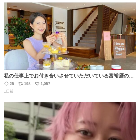
数
ス
ね
ト
数
数
私の仕事上でお付き合いさせていただいている富裕層の社
長さん達は、こんな事しない。 こんな自慢は一切しない
25
198
1,057
返
リ
い
し、なんなら表に出てこない。 自分に自信がない半端モン
1日前
信
ポ
い
はブランドで自分を飾りキラキラ自慢をする。 #折田楓
数
ス
ね
#merchu
ト
数
数