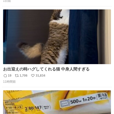
1日前
信
ポ
い
数
ス
ね
ト
数
数
お出迎えの時ハグしてくれる猫 中身人間すぎる
19
1,706
31,834
返
リ
い
11時間前
信
ポ
い
数
ス
ね
ト
数
数