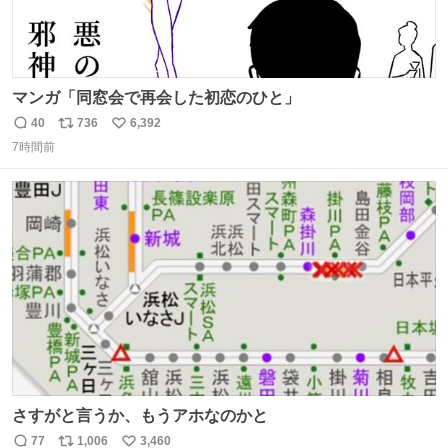
マンガ「同窓会で再会した初恋のひと」
40
736
6,392
返
リ
い
7時間前
信
ポ
い
数
ス
ね
ト
数
数
さすがと言うか、もうアホなのかと
77
1,006
3,460