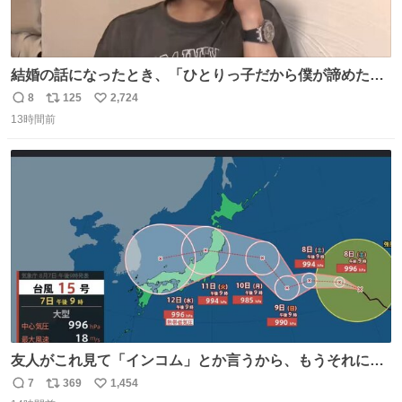
結婚の話になったとき、「ひとりっ子だから僕が諦めた瞬
間に一族が潰える」「死ぬとき1人とか嫌」だから結婚願
8
125
2,724
返
リ
い
望は"ある"って答えたものの、結局「（結婚は）向いてね
13時間前
信
ポ
い
ぇのかもしれない」で締める北山くん、きっといろいろ考
数
ス
ね
えて言葉を選んで、まるく収めてくれたんだなと思った
ト
数
数
友人がこれ見て「インコム」とか言うから、もうそれにし
か見えなくなっちゃった。
7
369
1,454
返
リ
い