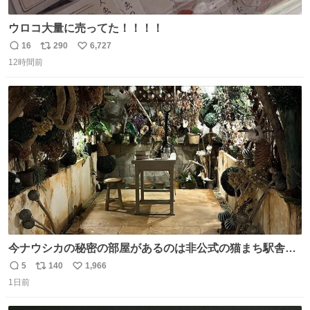
ウロコ大量に売ってた！！！！
16
290
6,727
返
リ
い
12時間前
信
ポ
い
数
ス
ね
ト
数
数
今ナウシカの秘密の部屋があるのは非公式の猫まち駅舎だ
けだもんね。本物が欲しいね
5
140
1,966
返
リ
い
1日前
信
ポ
い
数
ス
ね