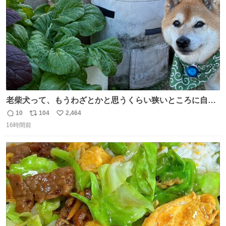
老柴犬って、もうわざとかと思うくらい狭いところに自ら
はまりにいくじゃないですか？ 今朝ガーデニングしてる飼
10
104
2,464
返
リ
い
い主の間にはまってきて、最高に可愛かった♥️
16時間前
信
ポ
い
数
ス
ね
ト
数
数