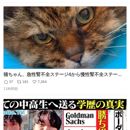
数
ス
ね
ト
数
数
猫ちゃん、急性腎不全ステージ4から慢性腎不全ステージ2
になりました😭点滴も週一で大丈夫になった… このままだ
37
181
7,364
返
リ
い
と2、3日持たないって言われたのが嘘みたい…本当に嬉し
11時間前
信
ポ
い
い😭😭😭頑張ってくれてありがとう😭😭😭 嬉しくて帰り
数
ス
ね
道泣きながら歩いてたら向こうから来た人にすごい顔され
ト
数
数
た🫠