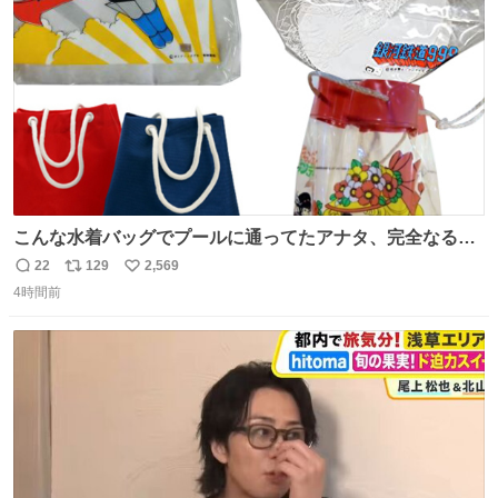
数
こんな水着バッグでプールに通ってたアナタ、完全なる同
世代（笑） #70年代 #80年代 #昭和レトロ
22
129
2,569
返
リ
い
4時間前
信
ポ
い
数
ス
ね
ト
数
数