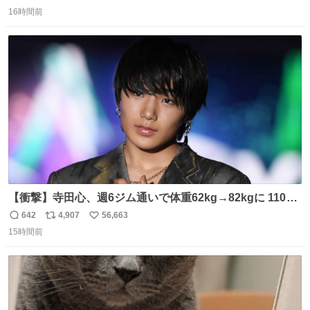
返
リ
い
16時間前
信
ポ
い
数
ス
ね
ト
数
数
【衝撃】寺田心、週6ジム通いで体重62kg→82kgに 110kg
のベンチプレス持ち上げる姿披露
642
4,907
56,663
返
リ
い
news.livedoor.com/article/detail… 元々自重のみだった
15時間前
信
ポ
い
が、更に筋肉を大きくするためジム通いを開始。筋肉増量
数
ス
ね
のためおにぎり10個、ゼリー飲料3～4本、パスタと毎日4
ト
数
数
千kcalオーバーの食事を摂取し、増量したという。