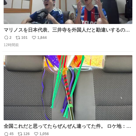
マリノスを日本代表、三井寺を外国人だと勘違いするのお
もろくて爽
2
101
1,844
返
リ
い
12時間前
信
ポ
い
数
ス
ね
ト
数
数
全国これだと思ってたらぜんぜん違ってた件。 ロケ地：広
島
45
126
1,056