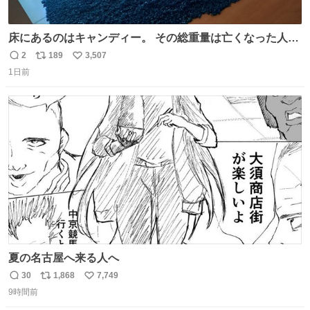
床にあるのはキャンディー。 その総重量は亡くなった人と
同等の重さだそうです。 鑑賞者は一つ持ち帰れますが、亡
2
189
3,507
返
リ
い
くなった人の一部を持ち帰っているような感覚になりまし
1日前
信
ポ
い
た。 勇気を出して口に入れたら、ハッカ味😳✨ #ポーラ美
数
ス
ね
術館
ト
数
数
夏の名古屋へ来る人へ
30
1,868
7,749
返
リ
い
9時間前
信
ポ
い