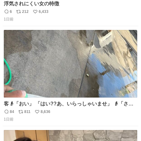
浮気されにくい女の特徴
6
212
6,433
返
リ
い
1日前
信
ポ
い
数
ス
ね
ト
数
数
客👴「おい」 「はい??あ、いらっしゃいませ」 👴「さっ
きからずっと水出しっぱなしでもったいないだろ」 「静電
84
811
8,636
返
リ
い
気を逃がし、熱くなった地面の温度を下げ、引火事故の防
1日前
信
ポ
い
止の為必要な作業です」 👴「水不足の昨今にもったいない
数
ス
ね
ことをするな!!」 それでは歌います、聞いてください 「井
ト
数