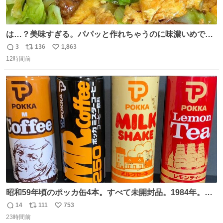
は…？美味すぎる。パパッと作れちゃうのに味濃いめで満
足感エグいの天才だろ🥹
3
136
1,863
返
リ
い
12時間前
信
ポ
い
数
ス
ね
ト
数
数
昭和59年頃のポッカ缶4本。すべて未開封品。1984年。P
マーク。昭和レトロ！
14
111
753
返
リ
い
23時間前
信
ポ
い