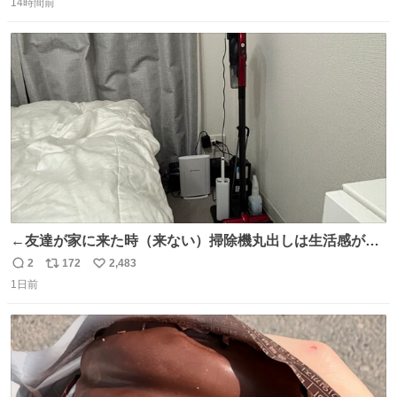
14時間前
信
ポ
い
数
ス
ね
ト
数
数
←友達が家に来た時（来ない）掃除機丸出しは生活感が出
てかっこ悪いなぁ →せや
2
172
2,483
返
リ
い
1日前
信
ポ
い
数
ス
ね
ト
数
数