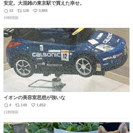
安定。大混雑の東京駅で買えた幸せ。
32
126
3,985
返
リ
い
10時間前
信
ポ
い
数
ス
ね
ト
数
数
イオンの美容室思想が強いな
4
149
1,852
返
リ
い
11時間前
信
ポ
い
数
ス
ね
ト
数
数