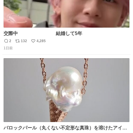
交際中 結婚して5年
2
132
4,285
返
リ
い
1日前
信
ポ
い
数
ス
ね
ト
数
数
バロックパール（丸くない不定形な真珠）を溶けたアイス