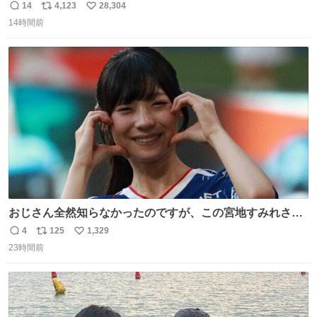
や飴玉、雲、アヒルに見立ててジュエリーデザイナー、
14
4,123
28,304
返
リ
い
Ben Choi 蔡俊文さんの作品。
14時間前
信
ポ
い
instagram.com/bcjoaillerie/
数
ス
ね
ト
数
数
おじさん全然知らなかったのですが、この宮地すみれさん
（日向坂46）はマリサポだったのですね。 カメラ目線でに
4
125
1,329
返
リ
い
っこりしていただいたので撮影したものの、全然誰だか知
23時間前
信
ポ
い
りませんでした。 マリサポらしいのでこれからは名前覚え
数
ス
ね
ます！！
ト
数
数