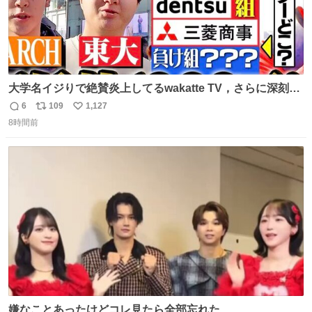
大学名イジりで絶賛炎上してるwakatte TV，さらに深刻な
問題はこっちでは？ ・都内の特定企業に入るのを極度に推
6
109
1,127
返
リ
い
奨し，それ以外の地域で堅実に生きるのを周縁化する ・恋
8時間前
信
ポ
い
愛にかまけ，「陽キャラ」として振る舞うのを極端に中心
数
ス
ね
化する ・院生が研究環境を求め他大学に移るのを批判する
ト
数
数
過去例↓
嫌なことあったけどコレ見たら全部忘れた