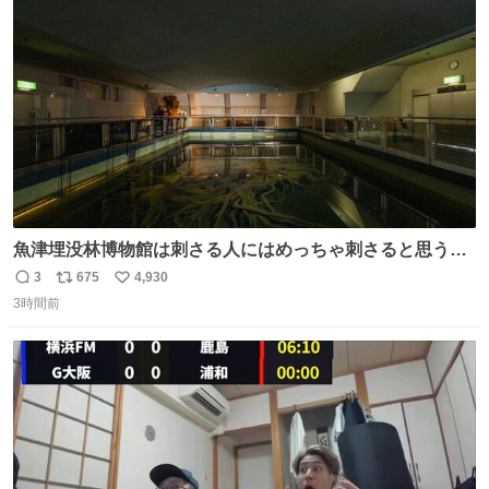
ト
数
数
魚津埋没林博物館は刺さる人にはめっちゃ刺さると思う施
設 無人になった時の雰囲気が凄まじかった
3
675
4,930
返
リ
い
3時間前
信
ポ
い
数
ス
ね
ト
数
数