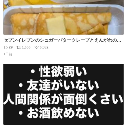
セブンイレブンのシュガーバタークレープとえんがわの寿
司を探している人へ！ シュガーバタークレープは目黒、品
29
1,650
6,582
返
リ
い
川、蒲田、渋谷、川崎、横浜、鶴見、九州の一部エリア限
1日前
信
ポ
い
定商品で8月5日に発注が終了したため店舗に置いてあると
数
ス
ね
ころ少ないですが見つけたら即買いです🤩❣️
ト
数
数