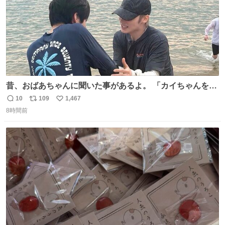
昔、おばあちゃんに聞いた事があるよ。 「カイちゃんをい
じめると、アイツが海から上がって来るぞ。」って。
10
109
1,467
返
リ
い
8時間前
信
ポ
い
数
ス
ね
ト
数
数