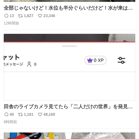
全部じゃないけど！水位も半分ぐらいだけど！水が来はじ
めたよ！！！ 作業してくれた方々ありがとーーー
13
1,827
23,346
返
リ
い
ー！！！！！！！！！！！！！！！！！！！！！！！！！
12時間前
信
ポ
い
！
数
ス
ね
ト
数
数
田舎のライブカメラ見てたら「二人だけの世界」を発見し
た
40
1,181
48,160
返
リ
い
8時間前
信
ポ
い
数
ス
ね
ト
数