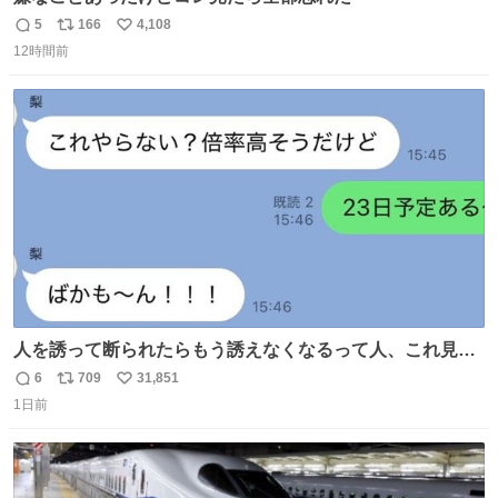
5
166
4,108
返
リ
い
12時間前
信
ポ
い
数
ス
ね
ト
数
数
人を誘って断られたらもう誘えなくなるって人、これ見て
元気出してほしい
6
709
31,851
返
リ
い
1日前
信
ポ
い
数
ス
ね
ト
数
数