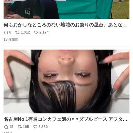
何もおかしなところのない地域のお祭りの屋台。あとなん
か割と聞き馴染みのあるBGMが流れてます #関広見まつり
6
1,012
2,174
返
リ
い
#関広見まつり2026
13時間前
信
ポ
い
数
ス
ね
ト
数
数
名古屋No.1有名コンカフェ嬢の⚪︎⚪︎ダブルピース アフター
で毎回これしてくれたらそりゃ通うわw
15
105
3,389
返
リ
い