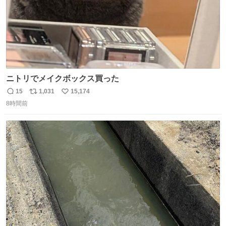
ニトリでメイクボックス買った
15
1,031
15,174
返
リ
い
8時間前
信
ポ
い
数
ス
ね
ト
数
数