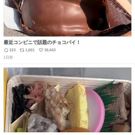
最近コンビニで話題のチョコパイ！
323
1,601
30,443
返
リ
い
1日前
信
ポ
い
数
ス
ね
ト
数
数