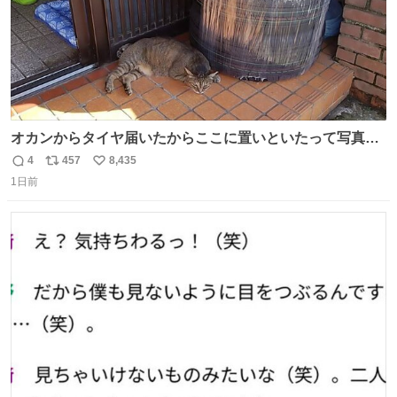
オカンからタイヤ届いたからここに置いといたって写真送
られてきたけど明らかに猫が邪魔くさそうな顔してて草
4
457
8,435
返
リ
い
1日前
信
ポ
い
数
ス
ね
ト
数
数