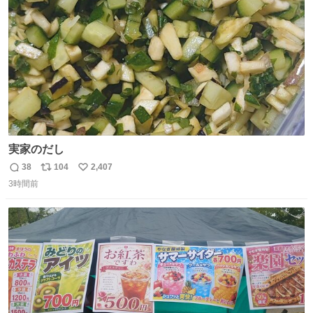
数
実家のだし
38
104
2,407
返
リ
い
3時間前
信
ポ
い
数
ス
ね
ト
数
数