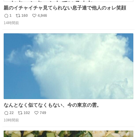
親のイチャイチャ見てられない息子達で他人のォレ笑顔
1
160
4,946
返
リ
い
14時間前
信
ポ
い
数
ス
ね
ト
数
数
なんとなく似てなくもない、今の東京の雲。
22
102
749
返
リ
い
10時間前
信
ポ
い
数
ス
ね
ト
数