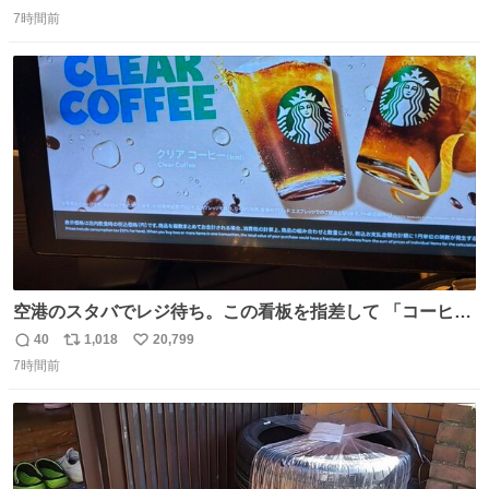
返
リ
い
7時間前
信
ポ
い
数
ス
ね
ト
数
数
空港のスタバでレジ待ち。この看板を指差して 「コーヒー
苦手な人コーヒー飲まないよ！」て叫び続けてる子供いて
40
1,018
20,799
返
リ
い
吹き出しそうwお母さんお疲れ様です。
7時間前
信
ポ
い
数
ス
ね
ト
数
数