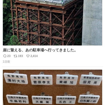
数
崖に聳える、あの駐車場へ行ってきました。
23
193
2,414
返
リ
い
1日前
信
ポ
い
数
ス
ね
ト
数
数