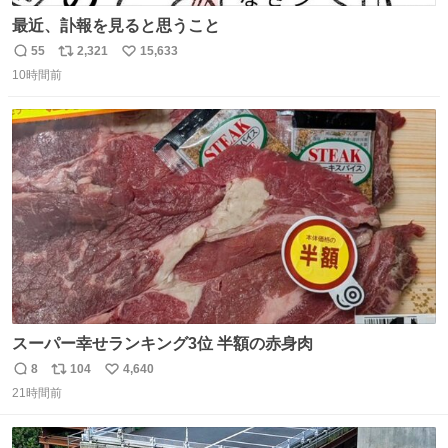
最近、訃報を見ると思うこと
55
2,321
15,633
返
リ
い
10時間前
信
ポ
い
数
ス
ね
ト
数
数
スーパー幸せランキング3位 半額の赤身肉
8
104
4,640
返
リ
い
21時間前
信
ポ
い
数
ス
ね
ト
数