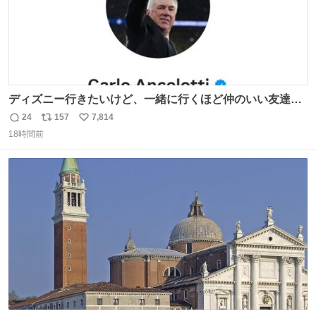
ディズニー行きたいけど、一緒に行くほど仲のいい友達が
居ない… ほんでこれ
24
157
7,814
返
リ
い
18時間前
信
ポ
い
数
ス
ね
ト
数
数