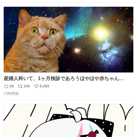
念館にご協力いただき、当時発行されたカラー印刷画集よ
数
ス
ね
り陶板で原寸大に再現し、2014年より展示しています。 #
ト
数
数
大塚国際美術館
産婦人科いて、1ヶ月検診であろうほやほや赤ちゃん👩‍🍼
と推定2,3歳の女の子👧🏻をワンオペで連れてるママがいる
68
248
6,489
返
リ
い
のだけども 女の子ずっとママの側から離れない…⁉️ 手を繋
13時間前
信
ポ
い
がなくてもうろちょろしないしママが歩いたらピクミンみ
数
ス
ね
たいにﾄﾃﾄﾃついてってるし逃走しないし脱走しないし逃げ
ト
数
数
ないし走ら文字数