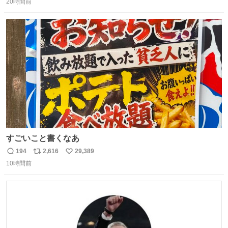
タ
20時間前
信
ポ
い
数
ス
ね
ト
数
数
すごいこと書くなあ
194
2,616
29,389
返
リ
い
10時間前
信
ポ
い
数
ス
ね
ト
数
数