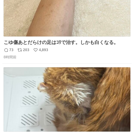
こゆ傷あとだらけの足はｺﾘで治す。しかも白くなる。
73
203
4,893
返
リ
い
8時間前
信
ポ
い
数
ス
ね
ト
数
数