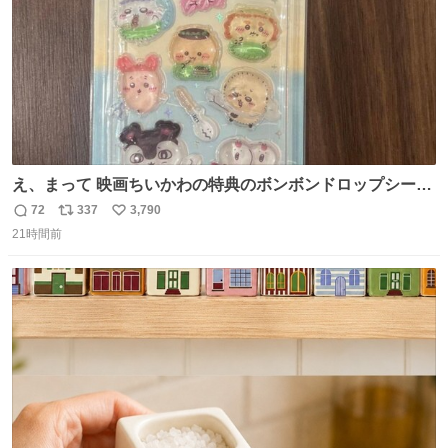
え、まって 映画ちいかわの特典のボンボンドロップシール
もうメルカリにでてるやん #ちいかわ
72
337
3,790
返
リ
い
21時間前
信
ポ
い
数
ス
ね
ト
数
数