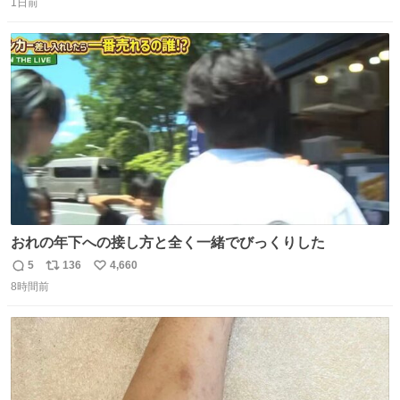
いてくれました。 あとでソフトクリーム買ってやろうと思
1日前
信
ポ
い
いました。
数
ス
ね
ト
数
数
おれの年下への接し方と全く一緒でびっくりした
5
136
4,660
返
リ
い
8時間前
信
ポ
い
数
ス
ね
ト
数
数