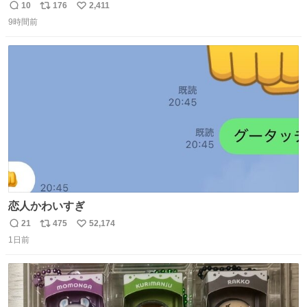
10
176
2,411
返
リ
い
9時間前
信
ポ
い
数
ス
ね
ト
数
数
恋人かわいすぎ
21
475
52,174
返
リ
い
1日前
信
ポ
い
数
ス
ね
ト
数
数