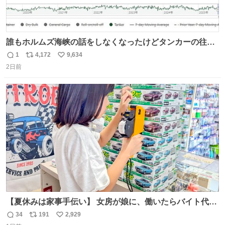
誰もホルムズ海峡の話をしなくなったけどタンカーの往来
は消滅したままですねと
1
4,172
9,634
返
リ
い
2日前
信
ポ
い
数
ス
ね
ト
数
数
【夏休みは家事手伝い】 女房が娘に、働いたらバイト代も
らえば？と言ったら、娘は、いらない、と言って黙々と働
34
191
2,929
返
リ
い