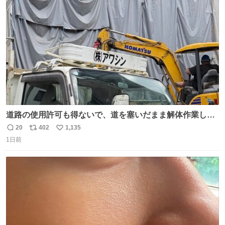
たが、飛ばないということは弱っていらっしゃるのでしょ
ト
数
数
うか…素敵すぎる
道路の使用許可も得ないで、道を塞いだまま解体作業して
る。 写真を撮ろうとしたら「勝手に写真撮るな馬鹿野郎」
20
402
1,135
返
リ
い
と罵倒されるなど。
1日前
信
ポ
い
数
ス
ね
ト
数
数