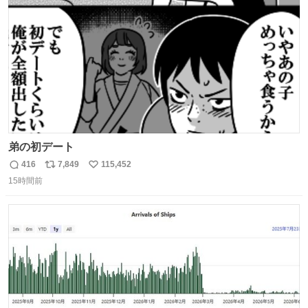
数
弟の初デート
416
7,849
115,452
返
リ
い
15時間前
信
ポ
い
数
ス
ね
ト
数
数