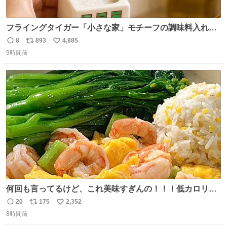
フライングタイガー「小さな家」モチーフの調味料入れ、
並べれば“デンマークの街並み”に ピンク・グリーン・テラ
8
893
4,885
返
リ
い
コッタの全9種 - fashion-press.net/news/149552
9時間前
信
ポ
い
数
ス
ね
ト
数
数
何回も言ってるけど、これ美味すぎんの！！！低カロリー
で満足感エグいから一生食べてる😭
20
175
2,352
返
リ
い
8時間前
信
ポ
い