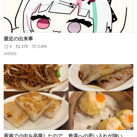
最近の出来事
4
279
2,455
返
リ
い
4時間前
信
ポ
い
数
ス
ね
ト
数
数
香港で小中を卒業したので、 飲茶への思い入れが強い。 常