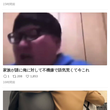
返
リ
い
15時間前
信
ポ
い
数
ス
ね
ト
数
数
家族が謎に俺に対して不機嫌で語気荒くて今これ
1
208
1,853
返
リ
い
16時間前
信
ポ
い
数
ス
ね
ト
数
数