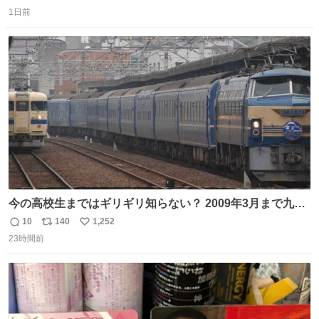
返
リ
い
1日前
信
ポ
い
数
ス
ね
ト
数
数
今の高校生まではギリギリ知らない？ 2009年3月まで九州
に寝台特急が走っていたことを
10
140
1,252
返
リ
い
23時間前
信
ポ
い
数
ス
ね
ト
数
数