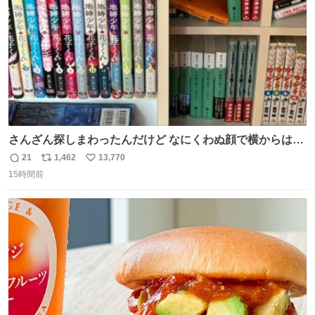
さんざん探しまわったんだけど なにくわぬ顔で横からはえ
てた
21
1,462
13,770
返
リ
い
15時間前
信
ポ
い
数
ス
ね
ト
数
数