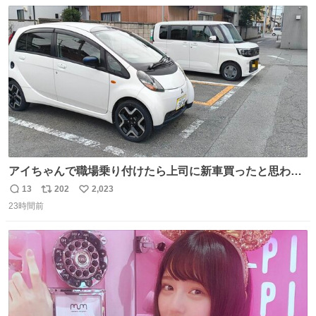
数
ス
ね
ト
数
数
アイちゃんで職場乗り付けたら上司に新車買ったと思われ
たの嬉しすぎる。 20年落ちの車もやりようによっては新車
13
202
2,023
返
リ
い
っぽく見えるってことよ。 令和の車の横に並べても違和感
23時間前
信
ポ
い
ない平成18年式です。
数
ス
ね
ト
数
数