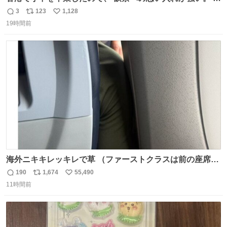
に現地の味を探している。 横浜中華街まで行き、店を厳選
3
123
1,128
返
リ
い
すれば流石に出会えるけど、もっと近場で気軽に行ける店
19時間前
信
ポ
い
はないか。 代々木にあった。 多少違うかなというのもあっ
数
ス
ね
たけど、 総合的には満足。
ト
数
数
海外ニキキレッキレで草 （ファーストクラスは前の座席で
あるため）
190
1,674
55,490
返
リ
い
11時間前
信
ポ
い
数
ス
ね
ト
数
数