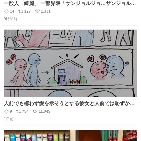
一般人「綺麗」 一部界隈「サンジョルジョ…サンジョルジ
ョマ…ジョルノジョバァーナ！！』
14
127
1,331
返
リ
い
9時間前
信
ポ
い
数
ス
ね
ト
数
数
人前でも構わず愛を示そうとする彼女と人前では恥ずかし
いけど彼女を死ぬほど愛している彼氏 同士いませんか✋️
9
754
11,045
返
リ
い
1日前
信
ポ
い
数
ス
ね
ト
数
数