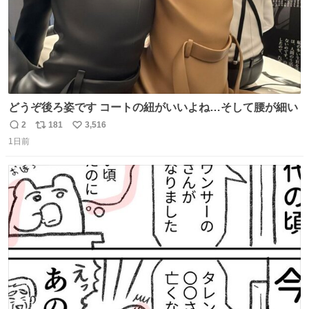
どうぞ後ろ姿です コートの紐がいいよね…そして腰が細い
2
181
3,516
返
リ
い
1日前
信
ポ
い
数
ス
ね
ト
数
数