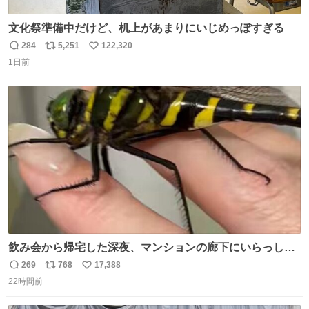
文化祭準備中だけど、机上があまりにいじめっぽすぎる
284
5,251
122,320
返
リ
い
1日前
信
ポ
い
数
ス
ね
ト
数
数
飲み会から帰宅した深夜、マンションの廊下にいらっしゃ
ったオニヤンマ様 まさかこんな都会でお会いできるなんて
269
768
17,388
返
リ
い
思っておらず大興奮しております かっこよすぎる 指を差し
22時間前
信
ポ
い
伸べると乗ってきてくれたのでひとまず一緒に帰宅しまし
数
ス
ね