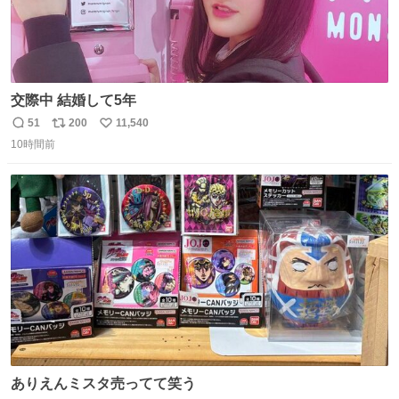
交際中 結婚して5年
51
200
11,540
返
リ
い
10時間前
信
ポ
い
数
ス
ね
ト
数
数
ありえんミスタ売ってて笑う