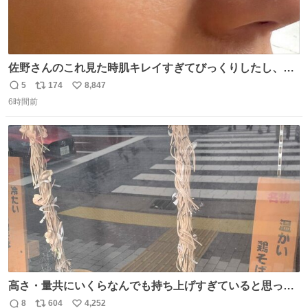
佐野さんのこれ見た時肌キレイすぎてびっくりしたし、や
はりアイドルって体型･肌管理すごすぎる
5
174
8,847
返
リ
い
6時間前
信
ポ
い
数
ス
ね
ト
数
数
高さ・量共にいくらなんでも持ち上げすぎていると思って
撮影した写真
8
604
4,252