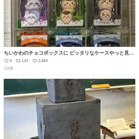
ちいかわのチョコボックスに ピッタリなケースやっと見つ
かった😭
5
133
2,884
返
リ
い
1日前
信
ポ
い
数
ス
ね
ト
数
数