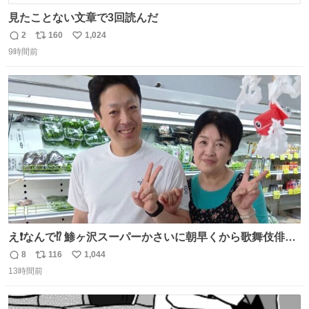
見たことない文章で3回読んだ
2
160
1,024
返
リ
い
9時間前
信
ポ
い
数
ス
ね
ト
数
数
え❗️なんで⁉️ 鯵ヶ沢スーパーかさいに朝早くから歌舞伎俳優
の8代目尾上菊五郎さんが来店‼️旦那さんを亡くした姫子さ
8
116
1,044
返
リ
い
んを元気付けに来たそうです😄 わざわざ鯵ヶ沢赤石まで😅
13時間前
信
ポ
い
姫子さんもまさかのイケメン来店にさぞかしビックリした
数
ス
ね
でしょうね😆 #尾上菊五郎 #スーパーかさい
ト
数