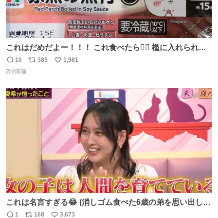
これはだめだよー！！！ これ食べたら🧜‍♀️ 檻に入れられ
て、なんかずうっと暗いとこだよ、、 #トラウマ
10
385
1,981
返
リ
い
2時間前
信
ポ
い
数
ス
ね
ト
数
数
これは名言すぎる😂 (消しゴム食べた6歳の弟を思い出しな
がら)
1
168
3,673