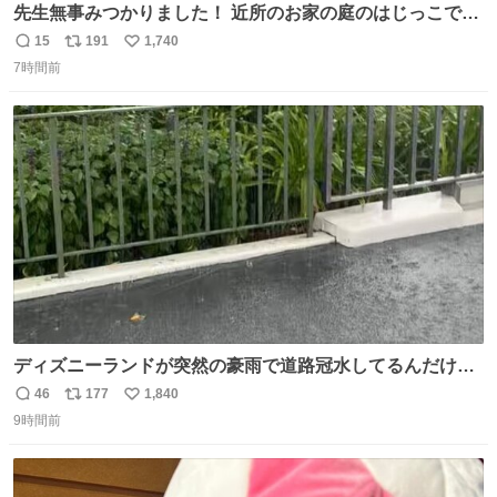
先生無事みつかりました！ 近所のお家の庭のはじっこでう
ずくまってました💦 拡散してくれたり探してくれたみなさ
15
191
1,740
返
リ
い
ん本当にありがとございます！ 飛び出し防止柵を増やして
7時間前
信
ポ
い
先生とちょびが怖い思いをしないでいいようにしようと思
数
ス
ね
う！
ト
数
数
ディズニーランドが突然の豪雨で道路冠水してるんだけど
☔️ この雨で今年初のミッションクールダウン中止。幾ら何
46
177
1,840
返
リ
い
でもやばすぎだろ...
9時間前
信
ポ
い
数
ス
ね
ト
数