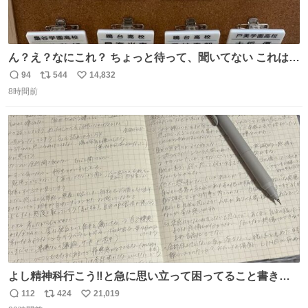
ん？え？なにこれ？ ちょっと待って、聞いてない これは販
売されているのもですか？
94
544
14,832
返
リ
い
8時間前
信
ポ
い
数
ス
ね
ト
数
数
よし精神科行こう‼️と急に思い立って困ってること書き出
してたらペン止まらなくなってすごい勢いで埋まってワロ
112
424
21,019
返
リ
い