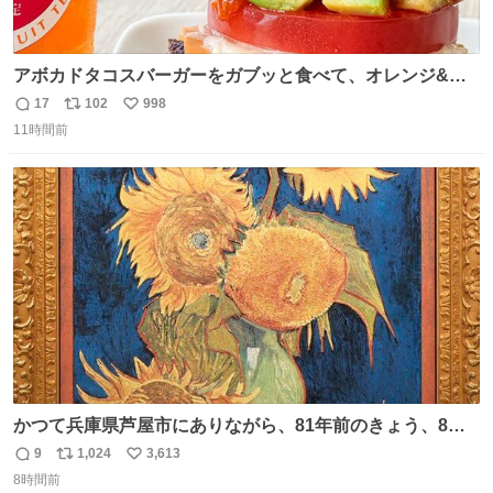
アボカドタコスバーガーをガブッと食べて、オレンジ&パ
ッションフルーツティーをグビッと飲んで、またアボカド
17
102
998
返
リ
い
タコスバーガーをガブッと食べて、またオレンジ＆パッシ
11時間前
信
ポ
い
ョンフルーツティーをグビッと飲んで…🍔🍹
数
ス
ね
ト
数
数
かつて兵庫県芦屋市にありながら、81年前のきょう、8月6
日の阪神大空襲の折に残念ながら焼失した、 #ゴッホ の幻
9
1,024
3,613
返
リ
い
の「 #ヒマワリ 」。 当館は、東京都にある武者小路実篤記
8時間前
信
ポ
い