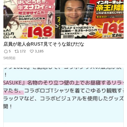
店員が老人会RUST見てそうな並びだな
5
172
3,185
返
リ
い
5時間前
信
ポ
い
数
ス
ね
ト
数
数