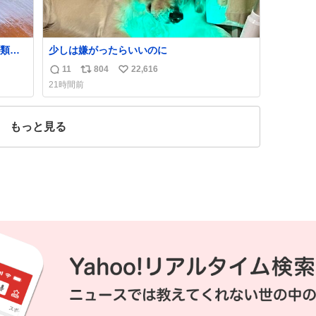
類に
少しは嫌がったらいいのに
は消
11
804
22,616
返
リ
い
代わ
21時間前
んな
信
ポ
い
めで
数
ス
ね
常食
ト
数
もっと見る
か？
数