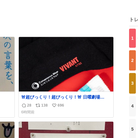
ト
1
2
3
🚨超びっくり！超びっくり！🚨 日曜劇場
『#VIVANT』と ファミマの #コンビニエンス
28
138
696
4
返
リ
い
ウェア がコラボ！ 🧦ラインソックス 🟦今治
6時間前
タオルハンカチ 「いいね」「保存」してファ
信
ポ
い
ミマへGO👀
数
ス
ね
ト
数
5
数