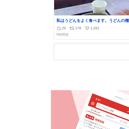
私はうどんをよく食べます。うどんの種
よっては非常食にもなります。生うどん
20
178
1,281
返
リ
い
費期限が短く、冷凍うどんは長持ちする
9時間前
りに停電に弱いので、乾麺タイプのうど
信
ポ
い
ら水分が少なく長期保存するのにおすす
数
ス
ね
す。アルファ化米や缶詰など、色々な非
ト
数
がありますが、うどんもいかがでしょう
数