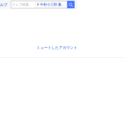
ルプ
中村小三郎 書類送検
ミュートしたアカウント