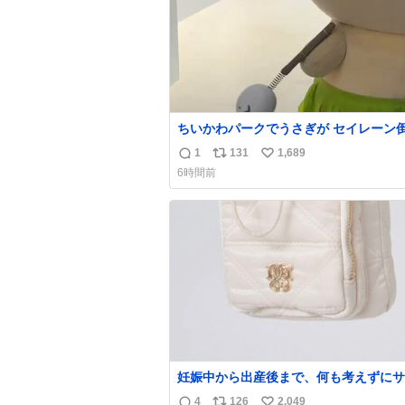
ちいかわパークでうさぎが セイレーン
としてた笑笑
1
131
1,689
返
リ
い
6時間前
信
ポ
い
数
ス
ね
ト
数
数
妊娠中から出産後まで、何も考えずにサ
持って行けるようなショルダーバッグが
4
126
2,049