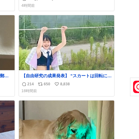
返
リ
い
めちゃ
れない。 web-mu.jp/news/79509/
4時間前
っ
信
ポ
い
数
ス
ね
てるし
ト
数
！
数
郵便
【自由研究の成果発表】 “スカートは回転によ
う選
って広がるが、岡澤恋によって270°までなら
214
650
8,838
返
リ
い
た2万
広がらずに回転が可能なことが証明された！”
18時間前
なっ
信
ポ
い
、自
数
ス
ね
ト
数
数