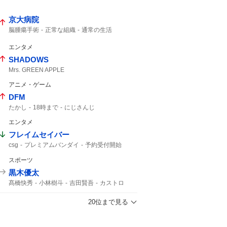
トクだ値14
週末パス
チケットレス
トク割
えきねっと
JR東日本
JR東
京大病院
脳腫瘍手術
正常な組織
通常の生活
自発呼吸
腫瘍でない
竹田くん
50代女性
極めて重大な事態
植物状態
髄膜腫
重篤
エンタメ
医療事故
MBSニュース
MRI検査
SHADOWS
Mrs. GREEN APPLE
アニメ・ゲーム
DFM
たかし
18時まで
にじさんじ
エンタメ
フレイムセイバー
csg
プレミアムバンダイ
予約受付開始
バンダイ
スポーツ
黒木優太
髙橋快秀
小林樹斗
吉田賢吾
カストロ
中村剛也
20位まで見る