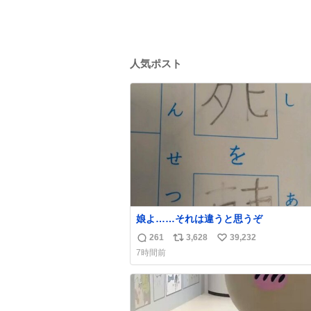
人気ポスト
娘よ……それは違うと思うぞ
261
3,628
39,232
返
リ
い
7時間前
信
ポ
い
数
ス
ね
ト
数
数