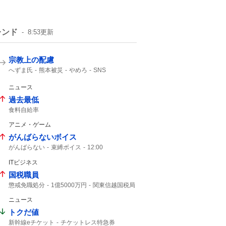
レンド
8:53
更新
宗教上の配慮
へずま氏
熊本被災
やめろ
SNS
ニュース
過去最低
食料自給率
アニメ・ゲーム
がんばらないボイス
がんばらない
束縛ボイス
12:00
にじさんじ
12%
ITビジネス
国税職員
懲戒免職処分
1億5000万円
関東信越国税局
知り合った
受け取り
税務調査
ニュース
トクだ値
新幹線eチケット
チケットレス特急券