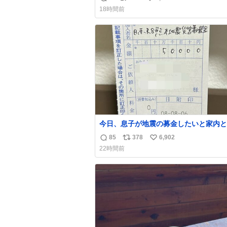
返
リ
い
いな〜と思っていたのだけど snidelで
18時間前
くちゃピッタリなものを見つけたので買
信
ポ
い
た！✨ スマホと小物とペットボトルが入るの
数
ス
ね
最高すぎる🥹 しかもスマホ入れ独立し
ト
数
ファスナーない！地味に嬉しいやつ！！
数
今日、息子が地震の募金したいと家内と
局に行ったみたいです。おもちゃとか買
85
378
6,902
返
リ
い
択肢もあったと思うけど、自分で貯めて
22時間前
円を役に立てて欲しい、みんなも元気に
信
ポ
い
て欲しいと。家内も一緒に募金したので
数
ス
ね
分も何かできたらなぁと思いました。
ト
数
数