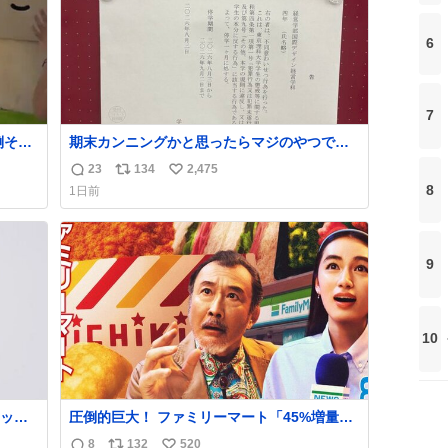
6
7
倒そう
期末カンニングかと思ったらマジのやつで草
B4でIDMってことはおそらく就職だし、内定
23
134
2,475
返
リ
い
取り消し？ それと夏休み期間の停学って無意
8
1日前
味じゃね？
信
ポ
い
数
ス
ね
ト
数
数
9
10
ッと
圧倒的巨大！ ファミリーマート「45%増量作
欲し
戦」には都市伝説が隠されている、のかもし
8
132
520