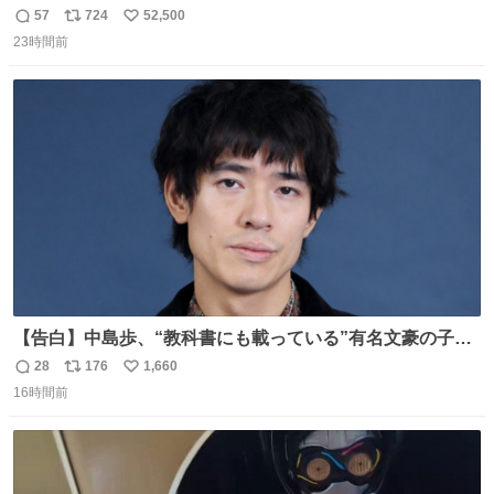
なかったのかガチで気になってきてやばい勉強どころじゃ
57
724
52,500
返
リ
い
ない
23時間前
信
ポ
い
数
ス
ね
ト
数
数
【告白】中島歩、“教科書にも載っている”有名文豪の子孫
だった「ばぁばのじぃじ」
28
176
1,660
返
リ
い
news.livedoor.com/article/detail… 中島は明治時代の文
16時間前
信
ポ
い
豪・国木田独歩の玄孫だという。国木田との関係は「ばあ
数
ス
ね
ちゃんのじいちゃん」だとし、“歩”という名前も独歩から
ト
数
数
取られているとのこと。