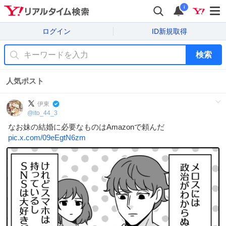
i
ログイン
ID新規取得
検索
人気ポスト
伊東
@
ito_44_3
なお妹の結婚に必要なものはAmazonで頼んだ
pic.x.com/09eEgtN6zm