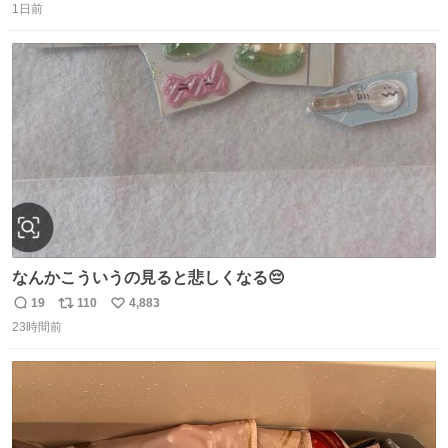
1日前
信
ポ
い
数
ス
ね
ト
数
数
なんかこういうの見ると悲しくなる😔
19
110
4,883
返
リ
い
23時間前
信
ポ
い
数
ス
ね
ト
数
数