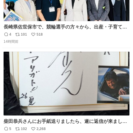
長崎県佐世保市で、競輪選手の方々から、出産・子育てと
の両立、引退後のキャリア、オリンピック種目でもある自
4
101
518
返
リ
い
転車競技の練習環境改善、自転車と地域活性化など色々な
14時間前
信
ポ
い
お話を伺いました。
数
ス
ね
ト
数
数
柴田恭兵さんにお手紙送りましたら、遂に返信が来ました
ー🫨 図々しくも下敷きにもサインをお願いしたら名前入り
5
102
2,268
返
リ
い