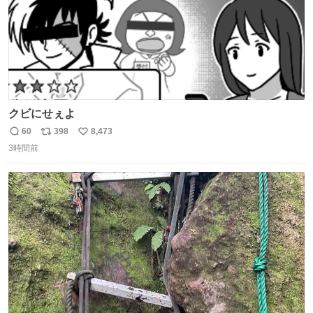
クビにせぇよ
60
398
8,473
返
リ
い
3時間前
信
ポ
い
数
ス
ね
ト
数
数