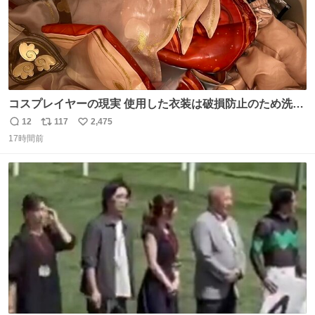
コスプレイヤーの現実 使用した衣装は破損防止のため洗濯
機に入れられないので、大体こんな感じで浸け置きした後
12
117
2,475
返
リ
い
に手洗い…
17時間前
信
ポ
い
数
ス
ね
ト
数
数