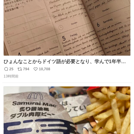
数
ひょんなことからドイツ語が必要となり、学んで1年半に
なる。 ちなみに最初の半年で『必携ドイツ文法総まとめ』
25
794
10,708
返
リ
い
と『重要単語4000』を数十周して丸暗記した。読み書きに
13時間前
信
ポ
い
困らなくなり、日記も8ヶ月続けて書ける量はこの通り。
数
ス
ね
Geminiの添削もエラーの指摘は激減し、上級の表現を教え
ト
数
数
てもらう今日この頃。