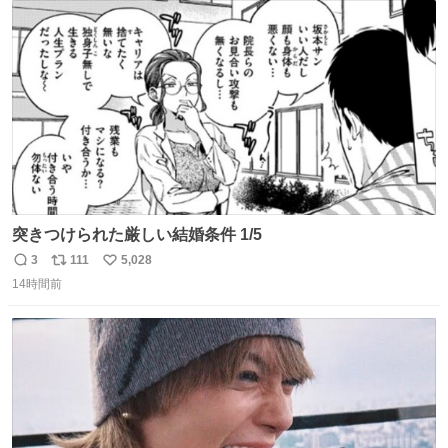
ト
数
数
突きつけられた厳しい結婚条件 1/5
3
111
5,028
返
リ
い
14時間前
信
ポ
い
数
ス
ね
ト
数
数