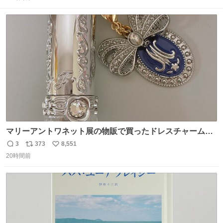
信
ポ
い
数
ス
ね
ト
数
数
マリーアントワネット展の物販で買ったドレスチャームを
流行りのめじるしアクセサリーにして、リップにつけた
3
373
8,551
返
リ
い
り、同じく物販で購入したシュシュにつけたりしています
20時間前
信
ポ
い
💄💎
数
ス
ね
ト
数
数