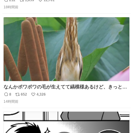
返
リ
い
の約束だぞ…😭 涙で画面が見えない…
18時間前
信
ポ
い
数
ス
ね
ト
数
数
なんかポワポワの毛が生えてて縞模様あるけど、きっとガ
マの穂
8
652
4,326
返
リ
い
14時間前
信
ポ
い
数
ス
ね
ト
数
数