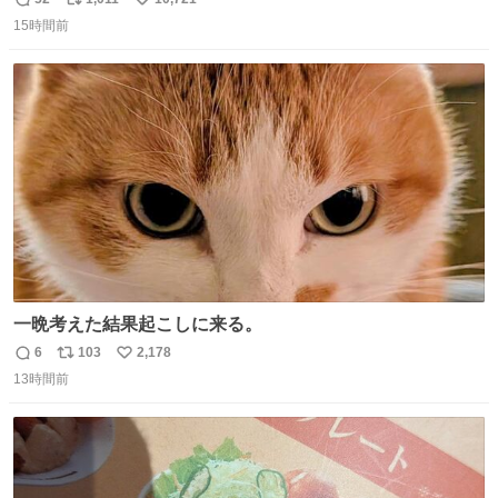
返
リ
い
った
15時間前
信
ポ
い
数
ス
ね
ト
数
数
一晩考えた結果起こしに来る。
6
103
2,178
返
リ
い
13時間前
信
ポ
い
数
ス
ね
ト
数
数