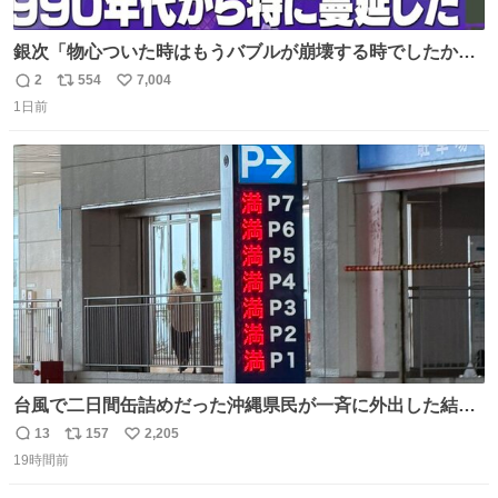
銀次「物心ついた時はもうバブルが崩壊する時でしたか
ら。不況の中に育ち、自分の好きなことをして、夢を叶え
2
554
7,004
返
リ
い
なさいと、いうふうに言われました。その1990年代から特
1日前
信
ポ
い
に蔓延しましたこの個人主義教育が生み出した化け物、そ
数
ス
ね
れが私 渡辺銀次でございます」
ト
数
数
youtu.be/QBDnUH0BFPQ
台風で二日間缶詰めだった沖縄県民が一斉に外出した結
果、パルコの駐車場フル満車🤣
13
157
2,205
返
リ
い
19時間前
信
ポ
い
数
ス
ね