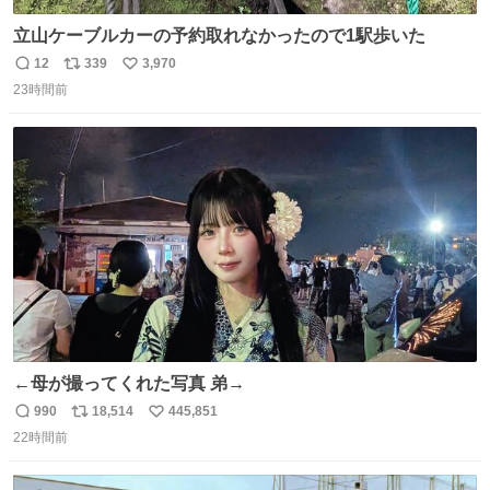
立山ケーブルカーの予約取れなかったので1駅歩いた
12
339
3,970
返
リ
い
23時間前
信
ポ
い
数
ス
ね
ト
数
数
←母が撮ってくれた写真 弟→
990
18,514
445,851
返
リ
い
22時間前
信
ポ
い
数
ス
ね