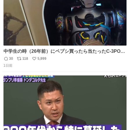
中学生の時（26年前）にペプシ買ったら当たったC-3POが
出てきたw しかもまだ音出るし！ で、こういうのって意外
30
118
5,999
返
リ
い
とプレミア価格にはなってないのよね〜きっと
1日前
信
ポ
い
数
ス
ね
ト
数
数