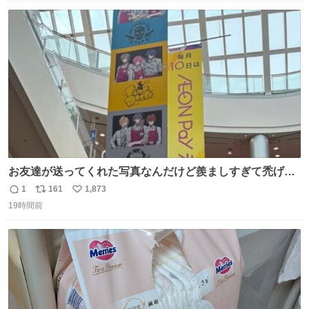
数
ス
ね
ト
数
数
お友達が送ってくれた写真なんだけど羨ましすぎて禿げそ
う
1
161
1,873
返
リ
い
19時間前
信
ポ
い
数
ス
ね
ト
数
数