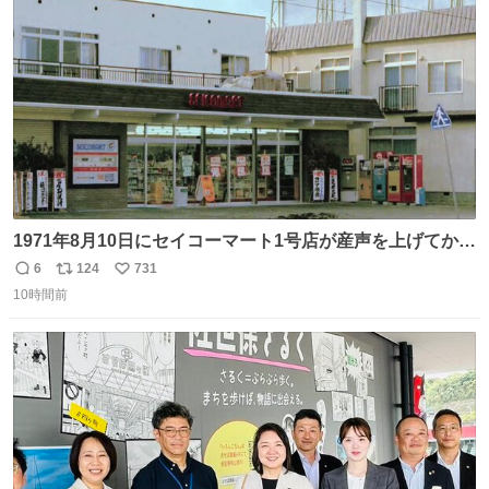
ト
数
数
1971年8月10日にセイコーマート1号店が産声を上げてから
今日で55年。長い年月をかけて店舗デザインは少しずつ変
6
124
731
返
リ
い
化してきました。きょうは身近な店舗をじっくり見てみて
10時間前
信
ポ
い
はいかがでしょうか。
数
ス
ね
ト
数
数