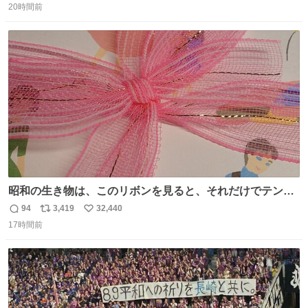
で頂けました マジ嬉しい 即、額とアクリルケースに入れて
20時間前
信
ポ
い
保存しました 本当にファン想いの律儀な方だ 大切にします
数
ス
ね
🙂‍↕️ #柴田恭兵さん
ト
数
数
昭和の生き物は、このリボンを見ると、それだけでテンシ
ョンが上がるのである。
94
3,419
32,440
返
リ
い
17時間前
信
ポ
い
数
ス
ね
ト
数
数