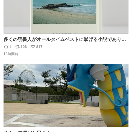
多くの読書人がオールタイムベストに挙げる小説でありな
がら長いこと絶版になっていた本書、思い入れの深い小さ
1
106
817
返
リ
い
な版元さんからとても美しい装丁で復刊されました。い
18時間前
信
ポ
い
や〜素晴らしいですね。 パパ・ユーア クレイジー
数
ス
ね
rebelbooks.theshop.jp/items/153696070
ト
数
数