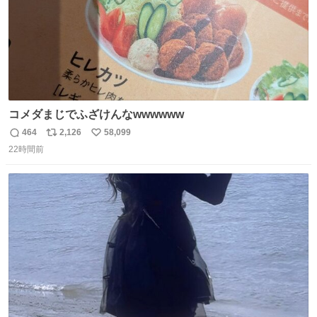
コメダまじでふざけんなwwwwww
464
2,126
58,099
返
リ
い
22時間前
信
ポ
い
数
ス
ね
ト
数
数