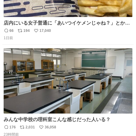
店内にいる女子普通に「あいつイケメンじゃね？」とか
「スマホの持ち方きもw」とか大声で騒いでて怖い
66
194
17,040
返
リ
い
1日前
信
ポ
い
数
ス
ね
ト
数
数
みんな中学校の理科室こんな感じだった人いる？
176
2,031
36,058
返
リ
い
23時間前