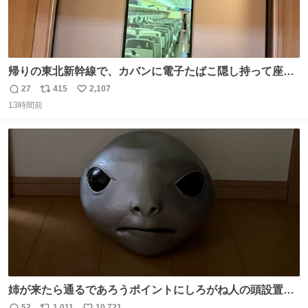
帰りの東北新幹線で、カバンに電子たばこ隠し持って座席
で吸ってる人がいて終わった。車内はたばこの匂いが充満
27
415
2,107
返
リ
い
していてデッキへ避難中。 その人の一つ後ろの席を予約し
13時間前
信
ポ
い
てしまって詰んでます。 電子たばこならわからないとでも
数
ス
ね
思ってるの？信じられない。
ト
数
数
姉が来たら通るであろうポイントにしろがね人の頭設置し
といたら防音室いても聞こえるくらいの声量で驚いてて笑
52
1,011
10,721