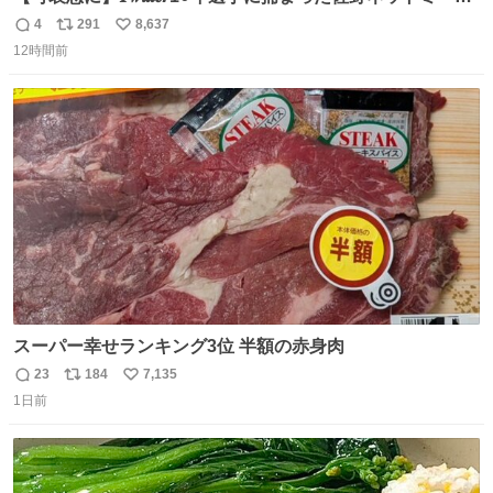
勇斗さんのコラボプリ
4
291
8,637
返
リ
い
12時間前
信
ポ
い
数
ス
ね
ト
数
数
スーパー幸せランキング3位 半額の赤身肉
23
184
7,135
返
リ
い
1日前
信
ポ
い
数
ス
ね
ト
数
数