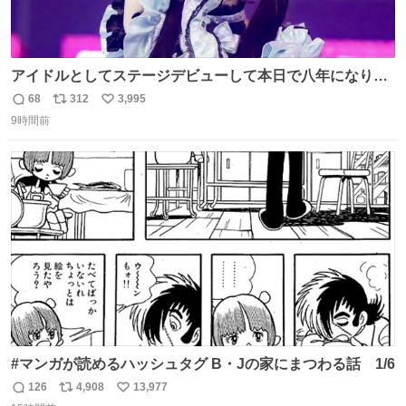
アイドルとしてステージデビューして本日で八年になりま
した。これからもここに居続けられますように❤︎
68
312
3,995
返
リ
い
9時間前
信
ポ
い
数
ス
ね
ト
数
数
#マンガが読めるハッシュタグ B・Jの家にまつわる話 1/6
126
4,908
13,977
返
リ
い