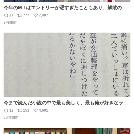
今年のM-1はエントリーが遅すぎたこともあり、解散の可
能性を作り出してからのスタート！！ 遅くなって申し訳な
27
777
7,407
返
リ
い
い🙏 エントリーナンバーは「GO!無策!」でかなり覚えやす
9時間前
信
ポ
い
い！応援をお願いすることになりそう！！
数
ス
ね
ト
数
数
今まで読んだ小説の中で最も美しく、最も俺が好きなラス
トシーン
12
151
4,601
返
リ
い
20時間前
信
ポ
い
数
ス
ね
ト
数