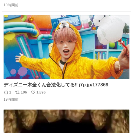
返
リ
い
19時間前
信
ポ
い
数
ス
ね
ト
数
数
ディズニー木全くん合法化してる‼️ j7p.jp/177869
1
106
1,896
返
リ
い
19時間前
信
ポ
い
数
ス
ね
ト
数
数