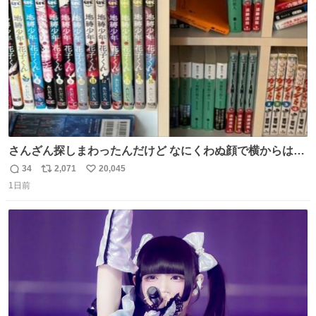
数
さんざん探しまわったんだけど なにくわぬ顔で横からはえ
てた
34
2,071
20,045
返
リ
い
1日前
信
ポ
い
数
ス
ね
ト
数
数