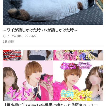
←ワイが話しかけた時 ﾏｯﾏが話しかけた時→
7
284
7,322
返
リ
い
13時間前
信
ポ
い
数
ス
ね
ト
数
数
【可哀想に】𝑻𝒘𝒊𝒕𝒕𝒆𝒓1●年選手に捕まった佐野ネットミーム