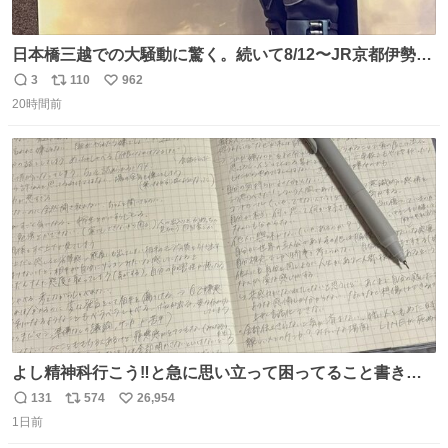
日本橋三越での大騒動に驚く。続いて8/12〜JR京都伊勢丹
でPOP UP STOREがオープンするとのこと…皆さんお怪
3
110
962
返
リ
い
我なくお買い物を🙏 写真は2026/5/21 ロードショーの前日
20時間前
信
ポ
い
。だーれも写真撮ってなかったんだけどなぁ😵‍💫
数
ス
ね
ト
数
数
よし精神科行こう‼️と急に思い立って困ってること書き出
してたらペン止まらなくなってすごい勢いで埋まってワロ
131
574
26,954
返
リ
い
タ
1日前
信
ポ
い