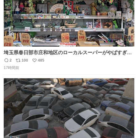
埼玉県春日部市庄和地区のローカルスーパーがやばすぎ
る。どこまで売り物でどこから私物か不明なごちゃごちゃ
2
100
485
返
リ
い
の店内には埼玉自虐習字がずらり。日替わり謎汁の試食や
17時間前
信
ポ
い
そこらへんの草使用の埼玉県民限定弁当、コアラのマーチ
数
ス
ね
どわあ～な謎パンなどなんでもあり。クレヨンしんちゃん
ト
数
数
を生んだ町、強すぎる。