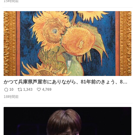
15時間前
信
ポ
い
数
ス
ね
ト
数
数
かつて兵庫県芦屋市にありながら、81年前のきょう、8月6
日の阪神大空襲の折に残念ながら焼失した、 #ゴッホ の幻
10
1,343
4,769
返
リ
い
の「 #ヒマワリ 」。 当館は、東京都にある武者小路実篤記
18時間前
信
ポ
い
念館にご協力いただき、当時発行されたカラー印刷画集よ
数
ス
ね
り陶板で原寸大に再現し、2014年より展示しています。 #
ト
数
数
大塚国際美術館