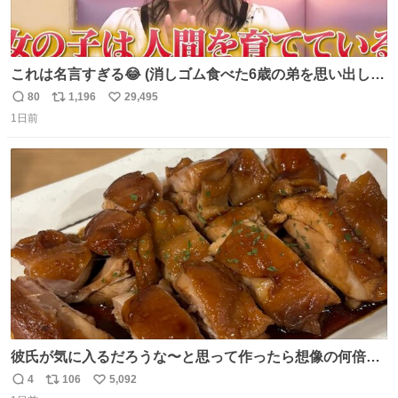
これは名言すぎる😂 (消しゴム食べた6歳の弟を思い出しな
がら)
80
1,196
29,495
返
リ
い
1日前
信
ポ
い
数
ス
ね
ト
数
数
彼氏が気に入るだろうな〜と思って作ったら想像の何倍も
美味しい美味しい言ってくれて嬉しい
4
106
5,092
返
リ
い