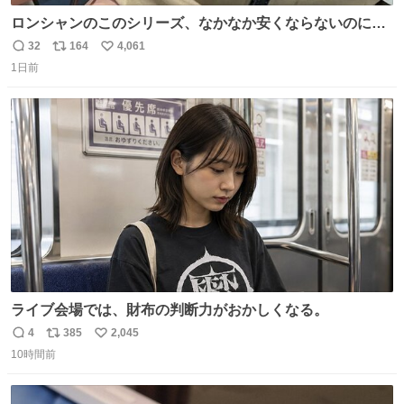
ロンシャンのこのシリーズ、なかなか安くならないのにセ
ール価格になってる🖤✨レザーなのが反則級にかわいい。
32
164
4,061
返
リ
い
持ってるだけでコーデが格上げされる。
1日前
信
ポ
い
数
ス
ね
ト
数
数
ライブ会場では、財布の判断力がおかしくなる。
4
385
2,045
返
リ
い
10時間前
信
ポ
い
数
ス
ね
ト
数