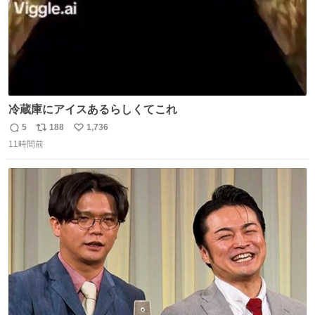
冷蔵庫にアイスあるらしくてこれ
5
188
1,736
返
リ
い
11時間前
信
ポ
い
数
ス
ね
ト
数
数