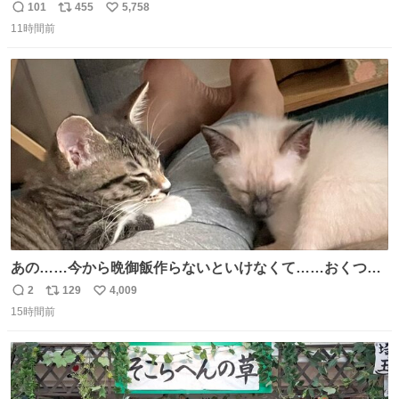
ません。優秀な人の多い現代の価値観から見ると、あまり
101
455
5,758
返
リ
い
優秀な母親ではないかもしれません。でも、だからこそ、
11時間前
信
ポ
い
私はそういう母親が大好きです。今も昔もすごくリラック
数
ス
ね
スします。「優秀」と「良い」は別なんですよね。 1/2
ト
数
数
あの……今から晩御飯作らないといけなくて……おくつろ
ぎのところ申し訳ないのですが……あの………😥
2
129
4,009
返
リ
い
15時間前
信
ポ
い
数
ス
ね
ト
数
数