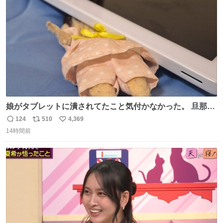
数
娘がタブレットに潰されてたこと気付かなかった。 旦那だ
けは娘の波長を感じ取れるから声出せずともSOSが伝わっ
124
510
4,369
返
リ
い
たらしい。 急いで旦那が救出して、泣きじゃくる娘に自分
14時間前
信
ポ
い
も謝って抱きしめようとしたら、ビンタされてしまった。
数
ス
ね
3回ほど。 小さい手だけど、地味に痛い。 その後、娘は旦
ト
数
数
那に泣きついてた。