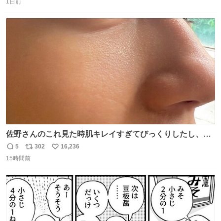
1日前
信
ポ
い
数
ス
ね
ト
数
数
佐野さんのこれ見た時肌キレイすぎてびっくりしたし、や
はりアイドルって体型･肌管理すごすぎる
5
302
16,236
返
リ
い
15時間前
信
ポ
い
数
ス
ね
ト
数
数