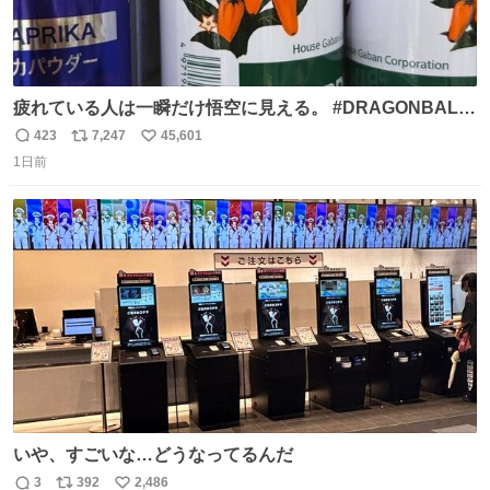
疲れている人は一瞬だけ悟空に見える。 #DRAGONBALL
#ドラゴンボール
423
7,247
45,601
返
リ
い
1日前
信
ポ
い
数
ス
ね
ト
数
数
いや、すごいな…どうなってるんだ
3
392
2,486