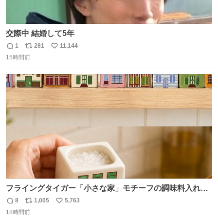
交際中 結婚して5年
1
281
11,144
返
リ
い
15時間前
信
ポ
い
数
ス
ね
ト
数
数
フライングタイガー「小さな家」モチーフの調味料入れ、
並べれば“デンマークの街並み”に ピンク・グリーン・テラ
8
1,005
5,763
返
リ
い
コッタの全9種 - fashion-press.net/news/149552
18時間前
信
ポ
い