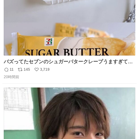
バズってたセブンのシュガーバタークレープうますぎて
7NOWで買い溜め🛒💭
11
145
3,719
返
リ
い
20時間前
信
ポ
い
数
ス
ね
ト
数
数