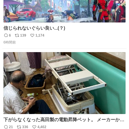
信じられないぐらい良い...(？)
6
139
1,174
返
リ
い
6時間前
信
ポ
い
数
ス
ね
ト
数
数
下がらなくなった高田製の電動昇降ベット。 メーカーから
は、完全に見放されたんですが、 見事に85歳の父が治しま
21
336
4,402