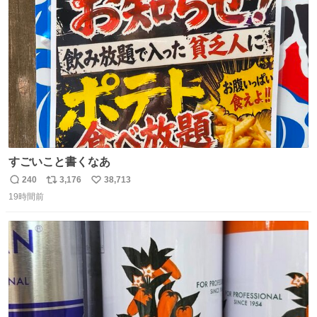
ト
数
数
すごいこと書くなあ
240
3,176
38,713
返
リ
い
19時間前
信
ポ
い
数
ス
ね
ト
数
数