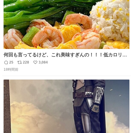
何回も言ってるけど、これ美味すぎんの！！！低カロリー
で満足感エグいから一生食べてる😭
25
228
3,084
返
リ
い
18時間前
信
ポ
い
数
ス
ね
ト
数
数