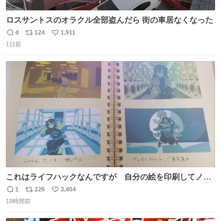
ロスサントスのオラクル全部盗んだら 街の車居なくなった
4
124
1,911
返
リ
い
1日前
信
ポ
い
数
ス
ね
ト
数
数
これはライフハックなんですが 自分の絵を印刷してノー
トに貼って日付とキャプションを一言添えると 結構健康に
1
226
3,404
返
リ
い
いいです。
19時間前
信
ポ
い
数
ス
ね