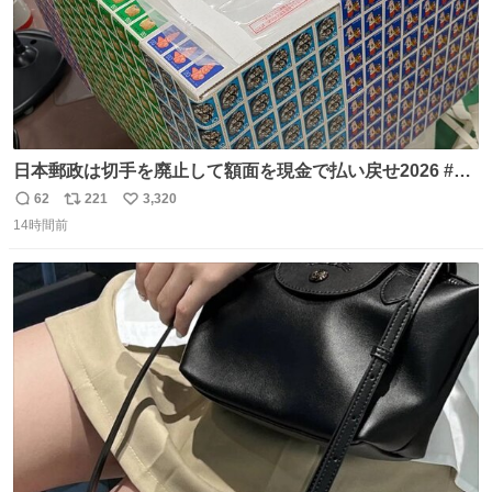
日本郵政は切手を廃止して額面を現金で払い戻せ2026 #日
本郵政 @JapanPostHD_PR
62
221
3,320
返
リ
い
14時間前
信
ポ
い
数
ス
ね
ト
数
数