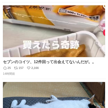
数
ス
ね
ト
数
数
セブンのコイツ、12件回って出会えてないんだが。。
25
157
2,166
返
リ
い
14時間前
信
ポ
い
数
ス
ね
ト
数
数