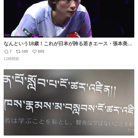
なんという18歳！これが日本が誇る若きエース・張本美和
🔥🔥🔥 0-2からの大逆転勝利でベスト8進出を果たす👊💥
7
108
665
返
リ
い
#WTTチャンピオンズ横浜 女子シングルス2回戦 🇯🇵#張本
12時間前
信
ポ
い
美和 3-2 陳熠🇨🇳 11-13/9-11/11-5/12-10/11-5 #テレ東 系
数
ス
ね
#BSテレ東 にて連日放送📺
ト
数
数