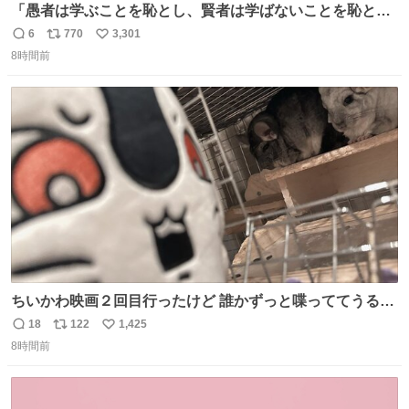
「愚者は学ぶことを恥とし、賢者は学ばないことを恥とす
る」（チベット語） 東洋文庫ミュージアムにて
6
770
3,301
返
リ
い
8時間前
信
ポ
い
数
ス
ね
ト
数
数
ちいかわ映画２回目行ったけど 誰かずっと喋っててうるさ
かった 許せねえ
18
122
1,425
返
リ
い
8時間前
信
ポ
い
数
ス
ね
ト
数