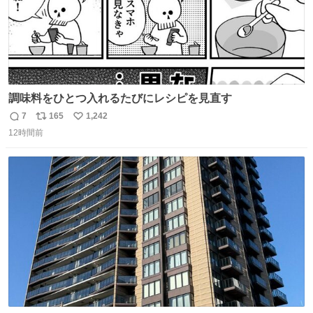
調味料をひとつ入れるたびにレシピを見直す
7
165
1,242
返
リ
い
12時間前
信
ポ
い
数
ス
ね
ト
数
数