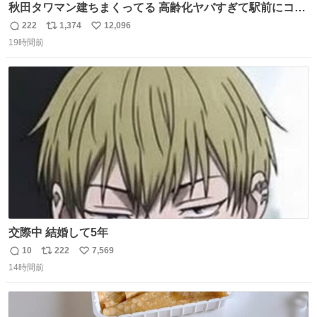
秋田タワマン建ちまくってる 高齢化ヤバすぎて駅前にコン
パクトシティつくって高齢者を住ませる考えらしい 病院も
222
1,374
12,096
返
リ
い
全部駅前にある
19時間前
信
ポ
い
数
ス
ね
ト
数
数
交際中 結婚して5年
10
222
7,569
返
リ
い
14時間前
信
ポ
い
数
ス
ね
ト
数
数