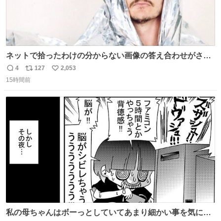
ネットで拾ったわけの分からない画像の答え合わせがされ
ていくw
4
127
2,053
返
リ
い
15時間前
信
ポ
い
数
ス
ね
ト
数
数
私の母ちゃんはボーっとしていてあまり細かい事を気にし