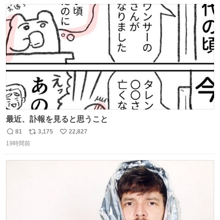
数
ス
ね
ト
数
数
最近、訃報を見ると思うこと
81
3,175
22,827
返
リ
い
19時間前
信
ポ
い
数
ス
ね
ト
数
数