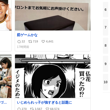
6
7
罰ゲームかな
22
719
4,441
返
リ
い
8
17時間前
信
ポ
い
数
ス
ね
ト
数
9
数
10
づい
いじめられっ子が強すぎると話題に
270
3,567
68,574