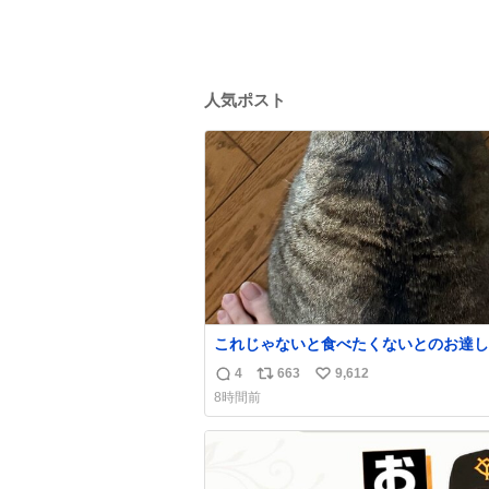
人気ポスト
これじゃないと食べたくないとのお達し
たので、しっぽ置き場係になっている
4
663
9,612
返
リ
い
8時間前
信
ポ
い
数
ス
ね
ト
数
数