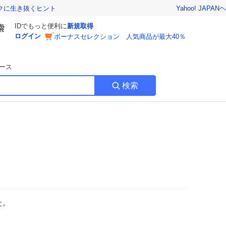
Yahoo! JAPAN
ヘ
トクに生き抜くヒント
IDでもっと便利に
新規取得
ログイン
ボーナスセレクション 人気商品が最大40％
ース
検索
た。