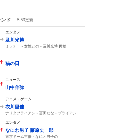
レンド
5:53
更新
エンタメ
及川光博
ミッチー
女性との
及川光博 再婚
一般女性
一般の方と
57歳
俳優として
56歳
猫の日
ニュース
山中伸弥
アニメ・ゲーム
衣川里佳
ナリタブライアン
冨田せな
ブライアン
一般男性
エンタメ
なにわ男子 藤原丈一郎
東京ドーム主催
なにわ男子の