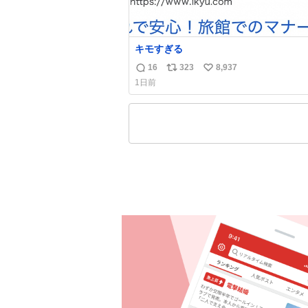
キモすぎる
16
323
8,937
返
リ
い
1日前
信
ポ
い
数
ス
ね
ト
数
数