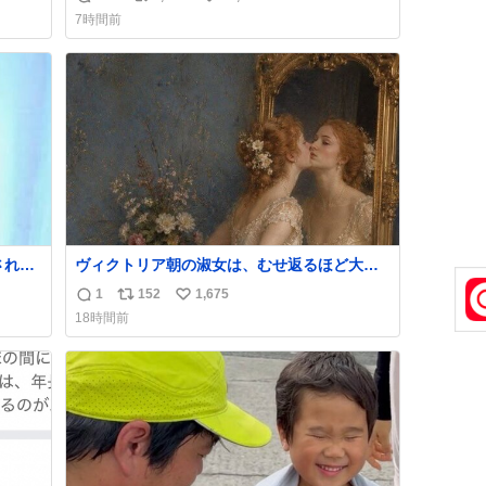
返
リ
い
7時間前
信
ポ
い
数
ス
ね
ト
数
数
ヴィクトリア朝の淑女は、むせ返るほど大量
ス
の香水を身につけるものではないとされてい
1
152
1,675
返
リ
い
た。それでも香水は、髪や肌の手入れと同じ
18時間前
くらい、ヴィクトリア朝の女性達の美容習慣
信
ポ
い
に欠かせないものだった。 当時の香水は、現
数
ス
ね
在私たちが知る香水よりも単純な組成で、そ
ト
数
の大部分は薔薇、菫、ベルガモット、
数