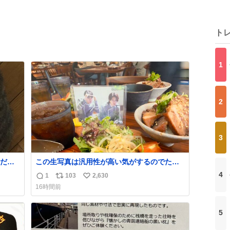
ト
1
2
3
だっ
この生写真は汎用性が高い気がするのでたか
かずのオタクは絶対買った方が良いw
4
1
103
2,630
返
リ
い
16時間前
信
ポ
い
数
ス
ね
5
ト
数
数