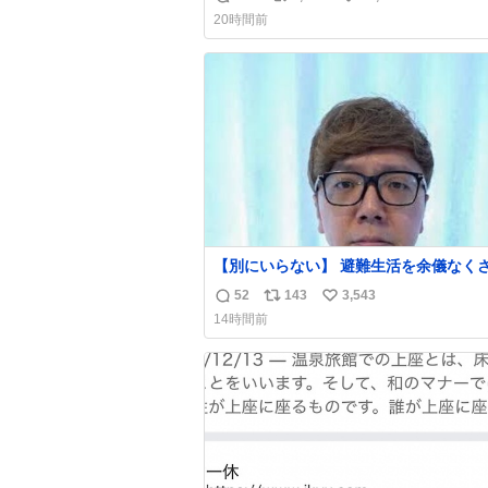
返
リ
い
20時間前
信
ポ
い
数
ス
ね
ト
数
数
【別にいらない】 避難生活を余儀なくされて
いる子どもたちのためにヒカキンボック
52
143
3,543
返
リ
い
1000個を寄付させていただきました
14時間前
信
ポ
い
数
ス
ね
ト
数
数