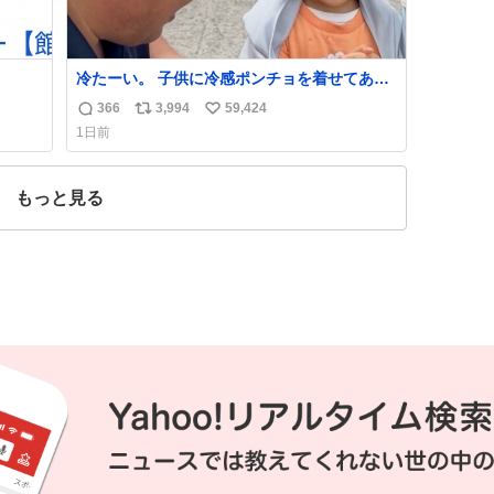
冷たーい。 子供に冷感ポンチョを着せてあげ
たら大はしゃぎで喜んでくれました。 こんな
366
3,994
59,424
返
リ
い
素敵な代物を提供してくれた山口県の恩師に
1日前
感謝。
信
ポ
い
数
ス
ね
ト
数
もっと見る
数