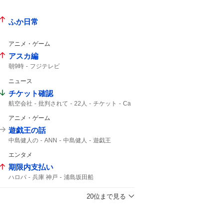
楽天イーグルス
東京ドームで
なにわ男子
東京ドーム
ふか日常
アニメ・ゲーム
アスカ編
朝9時
フジテレビ
ニュース
チケット確認
航空会社
批判されて
22人
チケット
Ca
アニメ・ゲーム
遊戯王の話
中島健人の
ANN
中島健人
遊戯王
エンタメ
期限内支払い
ハロパ
兵庫 神戸
浦島坂田船
20位まで見る