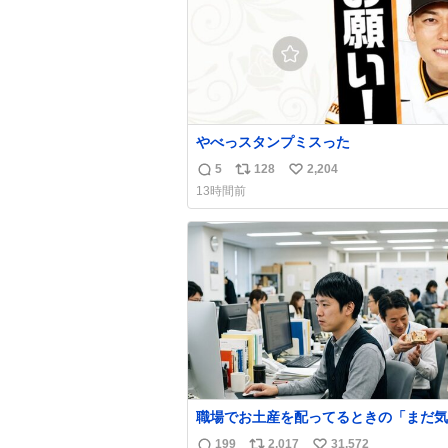
やべっスタンプミスった
5
128
2,204
返
リ
い
13時間前
信
ポ
い
数
ス
ね
ト
数
数
職場でお土産を配ってるときの「まだ気
てませんよ」的な演技が毎回シンドい。
199
2,017
31,572