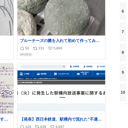
6
7
ブルーチーズの菌を入れて初めて作ってみた
チーズなんだけど 本能でちょっとヤバいと思
50
331
5,669
返
リ
い
っちゃう見た目だな
8
9時間前
信
ポ
い
数
ス
ね
ト
数
9
数
10
する
【発表】西日本鉄道、駅構内で流れた“不適切
ものを
音声”に声明「被害届も検討」
124
639
4,097