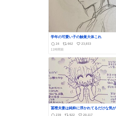
学年の可愛い子の触覚大体これ
24
662
23,933
返
リ
い
11時間前
信
ポ
い
数
ス
ね
ト
数
数
冨樫夫妻は純粋に浮かれてるだけな気が
な〜 全アはここに自分の市場価値的な
239
922
20,117