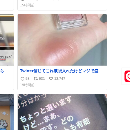
返
リ
い
news.livedoor.com/article/detail… 4日に西
15時間前
い。
鉄福岡（天神）駅および薬院駅で発生した駅
信
ポ
い
まな
構内放送事案について声明を公表した。「第
数
ス
ね
三者によって駅構内放送設備に外部から不正
ト
数
に音声が流された可能性も含めて確認を実
数
施」と説明した。
られ
Twitter信じてこれ涙袋入れたけどマジで盛れ
た…ありがとう…
58
631
12,747
返
リ
い
19時間前
信
ポ
い
数
ス
ね
ト
数
数