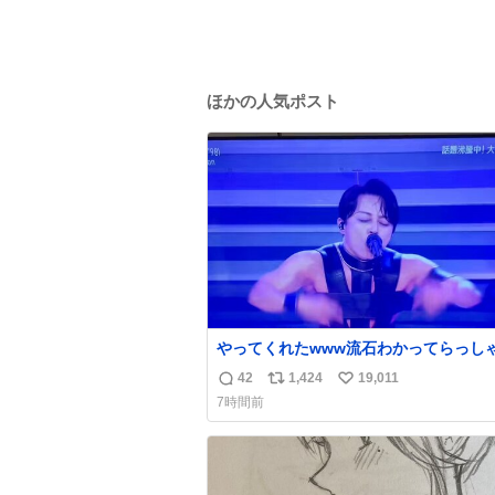
ほかの人気ポスト
やってくれたwww流石わかってらっしゃ
🤣🤣 #Mステ #西川貴教
42
1,424
19,011
返
リ
い
7時間前
信
ポ
い
数
ス
ね
ト
数
数