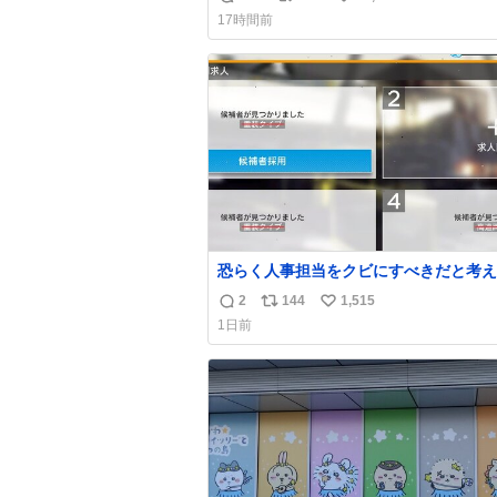
返
リ
い
上乗せするので、 すっぴん＆寝起きのボサボ
17時間前
サ頭でも「今日も可愛いね」が止まらな
信
ポ
い
放っておくと永遠に髪撫でてきて作業進
数
ス
ね
い() 156cm40kg、年中日焼け止めとお友達の
ト
数
私より綺麗な手やめてもろて とか言う
数
恐らく人事担当をクビにすべきだと考え
るが‥‥‥
2
144
1,515
返
リ
い
1日前
信
ポ
い
数
ス
ね
ト
数
数