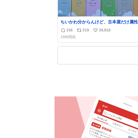
ちいかわ分からんけど、古本屋だけ属性
前になってるのはどういうこと？
156
519
39,918
返
リ
い
16時間前
信
ポ
い
数
ス
ね
ト
数
数