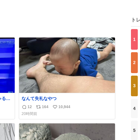
ト
1
2
3
る🤣
なんて失礼なやつ
12
164
10,944
4
返
リ
い
20時間前
信
ポ
い
数
ス
ね
ト
数
5
数