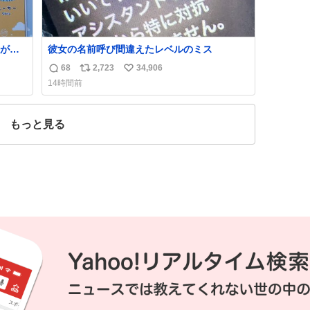
が名
彼女の名前呼び間違えたレベルのミス
68
2,723
34,906
返
リ
い
14時間前
信
ポ
い
数
ス
ね
ト
数
もっと見る
数