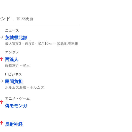
レンド
19:38
更新
ニュース
茨城県北部
最大震度3
震度3
深さ10km
緊急地震速報
M3.
地震速報
震度2
津波の心配なし
エンタメ
地震情報
西洸人
藤牧京介
洸人
ITビジネス
民間負担
ホルムズ海峡
ホルムズ
アニメ・ゲーム
偽モモンガ
反射神経