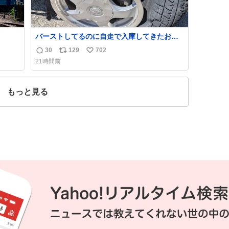
バーストしてるのに自走で入庫してきたお客
さん バーストしたならその場で動かないで助
30
129
702
返
リ
い
け呼んで下さい😰 保険にロードサービス付い
21時間前
てて金銭負担も無いんですから これで走る
信
ポ
い
と、壊さなくていい所まで壊しちゃいますか
数
ス
ね
ら 実際、外装ダメージ、ABSセンサ断線、ブ
ト
数
もっと見る
レーキホースも傷入っちゃってます…
数