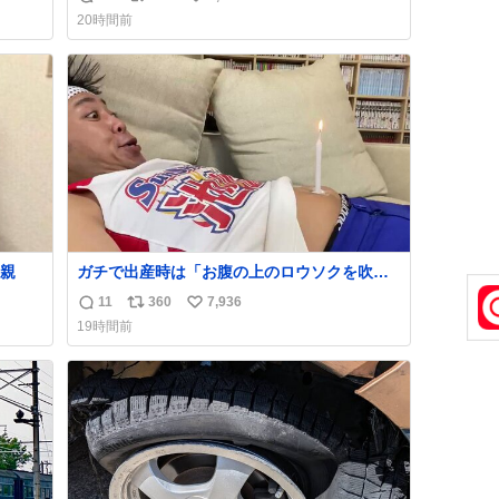
返
リ
い
僕は交換留学してた1年間で20カ国回ったけ
20時間前
ど、旅行先で必ずマグネットを買い、今は家
信
ポ
い
の冷蔵庫に貼ってる。 交換留学が終わって1
数
ス
ね
年経つけどそれぞれのマグネットを見る度に
ト
数
旅の思い出が鮮明によみがえります。
数
親
ガチで出産時は「お腹の上のロウソクを吹き
消さんとするサンシャイン池崎」だったし、
11
360
7,936
返
リ
い
お産後の股裂け状態でのトイレは「とにかく
19時間前
明るい安村の体勢」が1番楽
信
ポ
い
数
ス
ね
ト
数
数