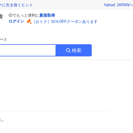
Yahoo! JAPAN
ヘ
トクに生き抜くヒント
IDでもっと便利に
新規取得
ログイン
［おトク］10％OFFクーポンあります
ース
検索
た。