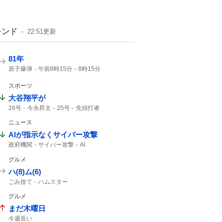
レンド
22:51
更新
81年
原子爆弾
午前8時15分
8時15分
戦争をしない
スポーツ
大谷翔平が
26号
今永昇太
25号
先頭打者
ドジャース
OPS
オオタニサーン
ニュース
大谷翔平
今永
23度
2本目
ホームラン
1点差
AIが指示なくサイバー攻撃
政府機関
サイバー攻撃
AI
グルメ
ハ(8)ム(6)
ごみ捨て
ハムスター
グルメ
まだ木曜日
今週長い