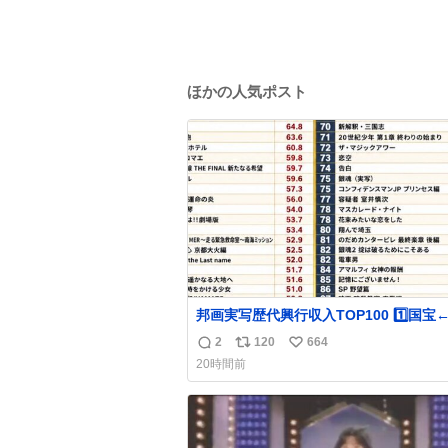
ほかの人気ポスト
邦画実写歴代興行収入TOP100 1️⃣国宝←🆕
踊る大捜査線 THE MOVIE2 3️⃣南極物語 
2
120
664
返
リ
い
る大捜査線 THE MOVIE 5️⃣子猫物語 6️
20時間前
コード・ブルー 7️⃣天と地と 8️⃣永遠の0
信
ポ
い
9️⃣ROOKIES-卒業- 🔟世界の中心で、
数
ス
ね
ぶ … 44位 ほどなく、お別れです←🆕 …
ト
数
キングダム 魂の決戦←🆕
数