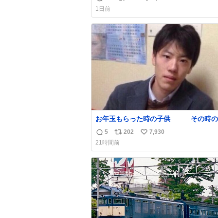
返
リ
い
さんです。
1日前
信
ポ
い
数
ス
ね
ト
数
数
お年玉もらった時の子供 その時の
5
202
7,930
返
リ
い
21時間前
信
ポ
い
数
ス
ね
ト
数
数