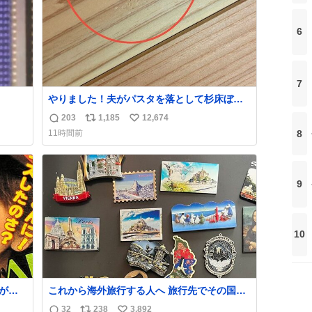
6
7
やりました！夫がパスタを落として杉床ぼこ
ぼこしました！よかったーーー！ファースト
203
1,185
12,674
返
リ
い
ぼこぼこ自分じゃなくて！これで第二波いつ
8
11時間前
でもいけます！！！✌️いやーほっとした！ 杉
信
ポ
い
床を採用しようとしている方々へ忠告です。
数
ス
ね
杉床は乾燥パスタに負けます。豆腐くらいや
ト
数
わやわです。
数
9
10
』が放
これから海外旅行する人へ 旅行先でその国や
茉美
都市を象徴する マグネットを買って欲しい。
32
238
3,892