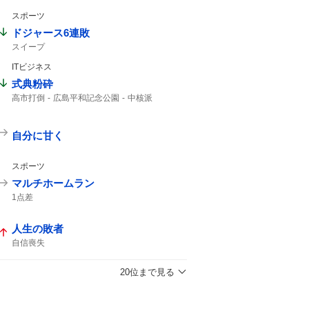
スポーツ
ドジャース6連敗
スイープ
ITビジネス
式典粉砕
高市打倒
広島平和記念公園
中核派
自分に甘く
スポーツ
マルチホームラン
1点差
人生の敗者
自信喪失
20位まで見る