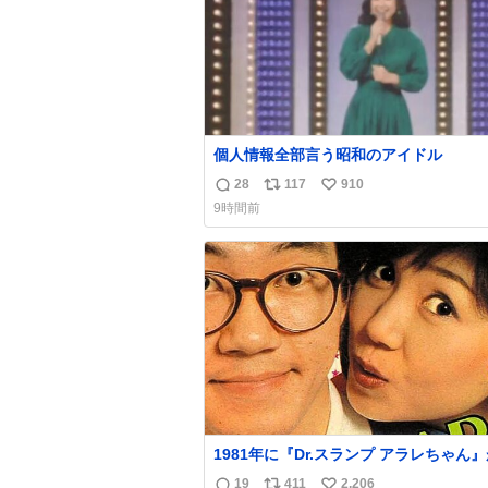
個人情報全部言う昭和のアイドル
28
117
910
返
リ
い
9時間前
信
ポ
い
数
ス
ね
ト
数
数
1981年に『Dr.スランプ アラレちゃん
映開始された直後の鳥山明さんと、小山
19
411
2,206