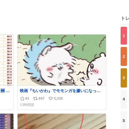
ト
1
2
3
 2️⃣
映画『ちいかわ』でモモンガを嫌いになった
4️⃣踊
人へ それでも愛される理由と可能性 kai-
61
847
5,330
4
返
リ
い
⃣劇場版
you.net/article/96186 『映画ちいかわ 人魚の
13時間前
島のひみつ』を3回観て、原作も追っている筆
信
ポ
い
愛をさけ
者が、モモンガの名誉回復を試みようとする
数
ス
ね
 60位
記事です。ちいかわ初心者向けです🖊
ト
数
5
数