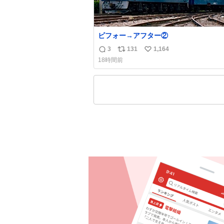
ビフォー→アフター②
3
131
1,164
返
リ
い
18時間前
信
ポ
い
数
ス
ね
ト
数
数