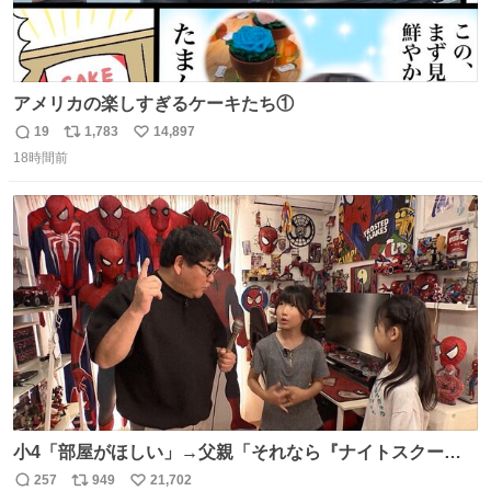
アメリカの楽しすぎるケーキたち①
19
1,783
14,897
返
リ
い
18時間前
信
ポ
い
数
ス
ね
ト
数
数
小4「部屋がほしい」→父親「それなら『ナイトスクー
プ』に言え！無理やろけどな…」
257
949
21,702
返
リ
い