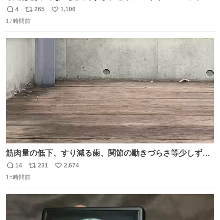
四隅をハサミで切り落とし、やすりがけすればミニチュア
4
265
1,106
返
リ
い
食器ができます。 底にストローをカットしたものを接着し
17時間前
信
ポ
い
塗装すれば茶碗になります。素材が塩化ビニルなので接着
数
ス
ね
剤や塗料は対応したものを使うと良いです。 透明はそのま
ト
数
数
までも使えます。
筋肉量の低下、すり減る歯、関節の動きづらさ等少しずつ
現れる変化。 ごはんを細かくすることで #風花 の歯に代わ
14
231
2,674
返
リ
い
るよ。サプリを食べてもらうことで筋肉や関節をサポート
15時間前
信
ポ
い
しようね 風花が無理なく続けられる範囲で、高齢のステー
数
ス
ね
ジまで頑張ってきたその身体も風花の意思も大切にしてい
ト
数
数
くよ #徳山動物園