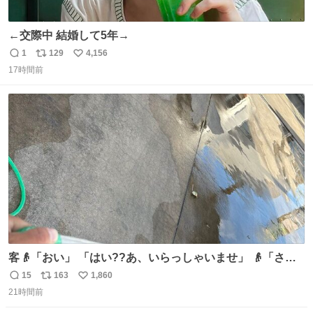
←交際中 結婚して5年→
1
129
4,156
返
リ
い
17時間前
信
ポ
い
数
ス
ね
ト
数
数
客👴「おい」 「はい??あ、いらっしゃいませ」 👴「さっ
きからずっと水出しっぱなしでもったいないだろ」 「静電
15
163
1,860
返
リ
い
気を逃がし、熱くなった地面の温度を下げ、引火事故の防
21時間前
信
ポ
い
止の為必要な作業です」 👴「水不足の昨今にもったいない
数
ス
ね