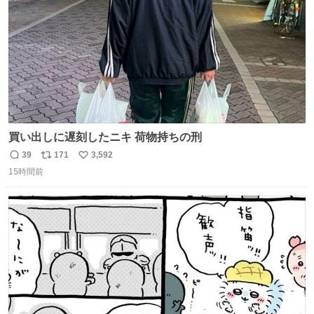
買い出しに遅刻したニキ 荷物持ちの刑
39
171
3,592
返
リ
い
15時間前
信
ポ
い
数
ス
ね
ト
数
数