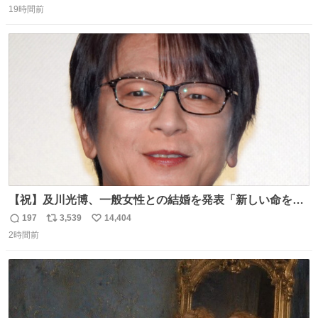
19時間前
信
ポ
い
数
ス
ね
ト
数
数
【祝】及川光博、一般女性との結婚を発表「新しい命を授
かっております」 news.livedoor.com/lite/article_d…
197
3,539
14,404
返
リ
い
「私、及川光博はこの度、交際しておりました方と入籍い
2時間前
信
ポ
い
たしました。また、新しい命を授かっております」「今後
数
ス
ね
も変わらず俳優として、ミッチーとして、努力し精進して
ト
数
数
参ります」とつづった。