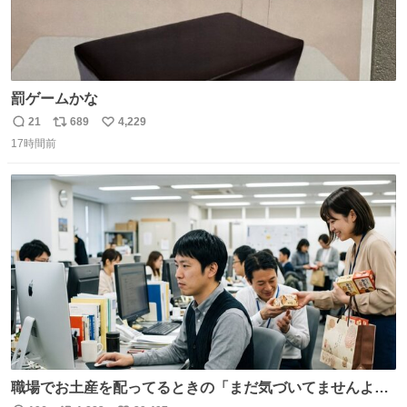
罰ゲームかな
21
689
4,229
返
リ
い
17時間前
信
ポ
い
数
ス
ね
ト
数
数
職場でお土産を配ってるときの「まだ気づいてませんよ」