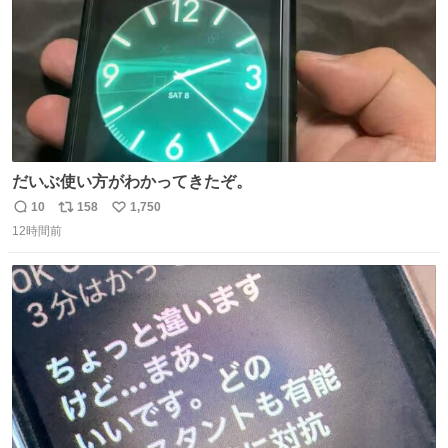
だいぶ使い方がわかってきたぞ。
10
158
1,750
返
リ
い
12時間前
信
ポ
い
数
ス
ね
ト
数
数