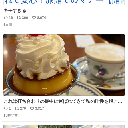
キモすぎる
16
306
8,674
返
リ
い
1日前
信
ポ
い
数
ス
ね
ト
数
数
これは打ち合わせの最中に運ばれてきて私の理性を根こそ
ぎ奪い去ったプリンの写真です。
1
270
3,817
返
リ
い
13時間前
信
ポ
い
数
ス
ね