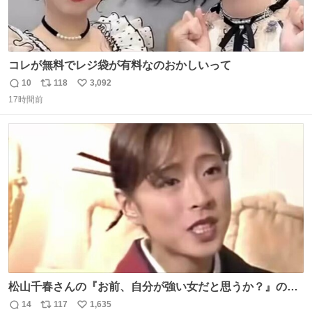
コレが無料でレジ袋が有料なのおかしいって
10
118
3,092
返
リ
い
17時間前
信
ポ
い
数
ス
ね
ト
数
数
松山千春さんの『お前、自分が強い女だと思うか？』の一
言で… 中森明菜さんが思わず本音をこぼす瞬間😭
14
117
1,635
返
リ
い