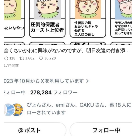
全くちいかわに興味がないのですが、明日友達の付き添い
で見に行きます。 事前に予習できるよう、友達がキャラク
118
3,602
36,720
返
リ
い
ターの説明を作ってくれたのですが、くりまんじゅうとい
17時間前
信
ポ
い
うやつに説明に「あんたみたいなやつ」と書かれていまし
数
ス
ね
た。 一気に楽しみになりました。
ト
数
数