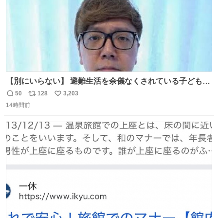
【別にいらない】 避難生活を余儀なくされている子どもた
ちのためにヒカキンボックス1000個を寄付させていただき
50
128
3,203
返
リ
い
ました
14時間前
信
ポ
い
数
ス
ね
ト
数
数