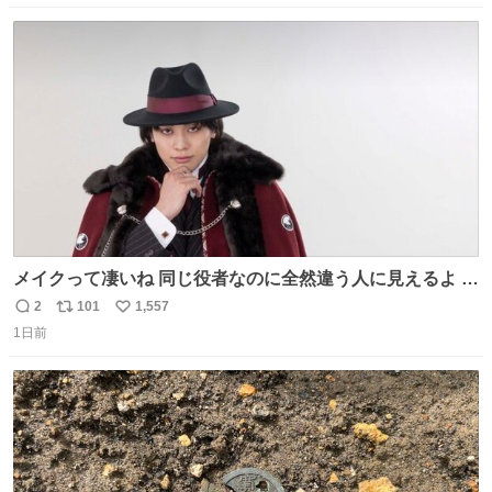
数
ス
ね
ト
数
数
メイクって凄いね 同じ役者なのに全然違う人に見えるよ #
仮面ライダーマイス #ブルーロック
2
101
1,557
返
リ
い
1日前
信
ポ
い
数
ス
ね
ト
数
数