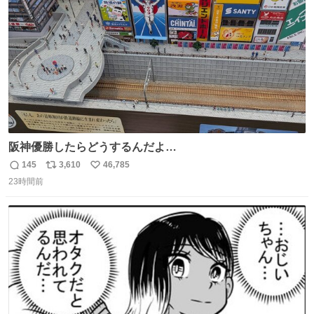
数
阪神優勝したらどうするんだよ…
145
3,610
46,785
返
リ
い
23時間前
信
ポ
い
数
ス
ね
ト
数
数