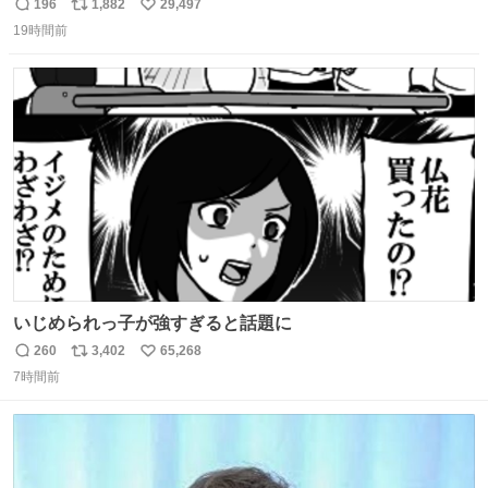
的な演技が毎回シンドい。
196
1,882
29,497
返
リ
い
19時間前
信
ポ
い
数
ス
ね
ト
数
数
いじめられっ子が強すぎると話題に
260
3,402
65,268
返
リ
い
7時間前
信
ポ
い
数
ス
ね
ト
数
数