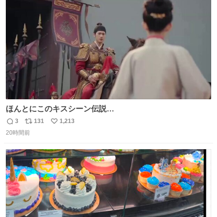
ト
数
数
ほんとにこのキスシーン伝説…
3
131
1,213
返
リ
い
20時間前
信
ポ
い
数
ス
ね
ト
数
数