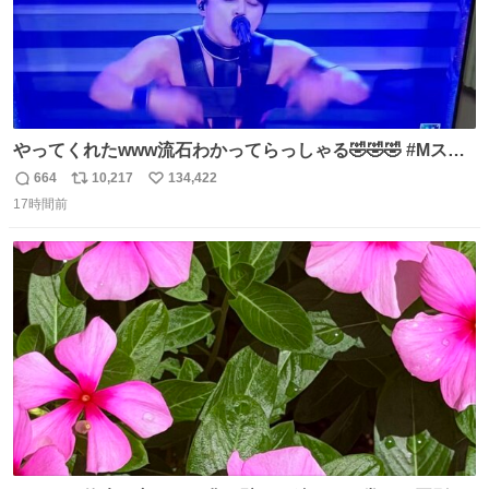
やってくれたwww流石わかってらっしゃる🤣🤣🤣 #Mステ
#西川貴教
664
10,217
134,422
返
リ
い
17時間前
信
ポ
い
数
ス
ね
ト
数
数