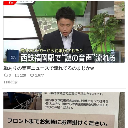
ことをするな!!」 それでは歌います、聞いてください 「井
ト
数
数
戸水」
動ありの音声ニュースで流れてるのまじかw
3
128
1,677
返
リ
い
11時間前
信
ポ
い
数
ス
ね
ト
数
数