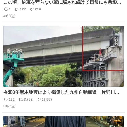
この頃、約束を守らない輩に騙され続けて日常にも悪影響
が出てきて仕事も出来ずでストレスマックス。 解決には断
1
127
219
返
リ
い
ち切るのみ。 そんな時に美しい光景は救いの刻です。 人様
4時間前
信
ポ
い
に迷惑をかける人間の神経には理解が出来ないし理解する
数
ス
ね
気もない。 実直に生きる！ 今日も嘘に負けずに頑張りま
ト
数
数
す。 #LUNE #約束
令和8年熊本地震により損傷した九州自動車道 片野川橋
（下り線）の復旧作業を行っています。 タイムラプス動画
152
3,762
13,997
返
リ
い
で、段差が生じた橋桁をジャッキアップしている様子をご
8時間前
信
ポ
い
紹介します。 引き続き、早期復旧に向けて着実に工事を進
数
ス
ね
めてまいります。 #NEXCO西日本 #熊本地震
ト
数
数