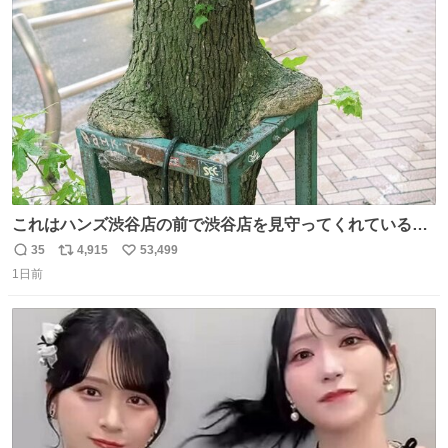
ト
数
数
これはハンズ渋谷店の前で渋谷店を見守ってくれている
「くつろ木」。
35
4,915
53,499
返
リ
い
1日前
信
ポ
い
数
ス
ね
ト
数
数