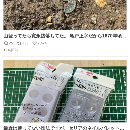
山登ってたら寛永銭落ちてた。 亀戸正字だから1670年頃に
鋳造されたもの。
25
333
7,474
返
リ
い
19時間前
信
ポ
い
数
ス
ね
ト
数
数
最近は使ってない技法ですが、セリアのネイルパレットの