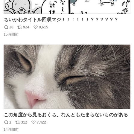
ちいかわタイトル回収マジ！！！！！！？？？？？？
28
924
9,615
返
リ
い
15時間前
信
ポ
い
数
ス
ね
ト
数
数
この角度から見るおくち、なんともたまらないものがある
2
312
7,422
返
リ
い
14時間前
信
ポ
い