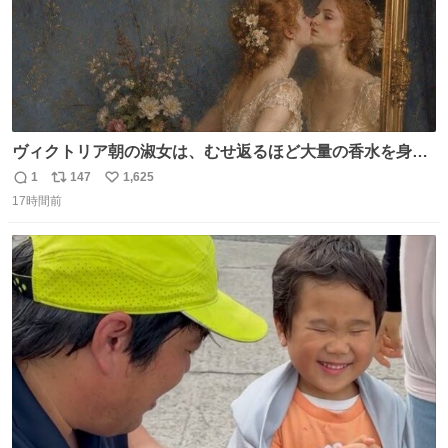
ヴィクトリア朝の淑女は、むせ返るほど大量の香水を身に
つけるものではないとされていた。それでも香水は、髪や
1
147
1,625
返
リ
い
肌の手入れと同じくらい、ヴィクトリア朝の女性達の美容
17時間前
信
ポ
い
習慣に欠かせないものだった。 当時の香水は、現在私たち
数
ス
ね
が知る香水よりも単純な組成で、その大部分は薔薇、菫、
ト
数
数
ベルガモット、