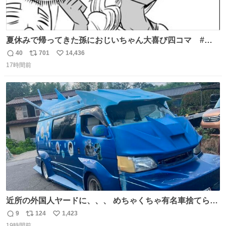
夏休みで帰ってきた孫におじいちゃん大喜び四コマ #四
コマ漫画 #Web漫画 #漫画が読めるハッシュタグ
40
701
14,436
返
リ
い
17時間前
信
ポ
い
数
ス
ね
ト
数
数
近所の外国人ヤードに、、、 めちゃくちゃ有名車捨てられ
てました😭 外装ぼろぼろだし、、 中も何にも残ってない
9
124
1,423
返
リ
い
し、、 可哀想に😢😢 今まで数十年お疲れ様でした、、 #バ
19時間前