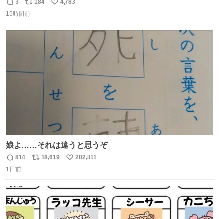
3
184
4,783
返
リ
い
15時間前
信
ポ
い
数
ス
ね
ト
数
数
娘よ……それは違うと思うぞ
814
18,619
202,811
返
リ
い
1日前
信
ポ
い
数
ス
ね
ト
数
数