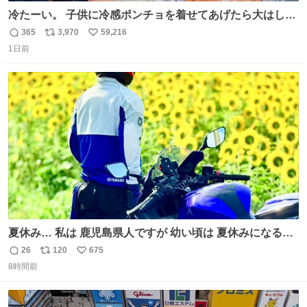
冷たーい。 子供に冷感ポンチョを着せてあげたら大はしゃ
ぎで喜んでくれました。 こんな素敵な代物を提供してくれ
365
3,970
59,216
返
リ
い
た山口県の恩師に感謝。
1日前
信
ポ
い
数
ス
ね
ト
数
数
夏休み… 私は 鹿児島県人ですが 幼い頃は 夏休みになると
母の郷… 山梨へ遊びに行くのが楽しみでした 母の実家へ 1
26
120
675
返
リ
い
ヶ月近く泊まって … … 今の私は 医療従事者 お盆休み？ﾅﾆ
8時間前
信
ポ
い
ｿﾚｵｲｼｲﾉ?(笑 … … 子どもの頃 山梨で見た ひまわり畑の風
数
ス
ね
景 淡い記憶 そんな思い出の風景… ありますか？
ト
数