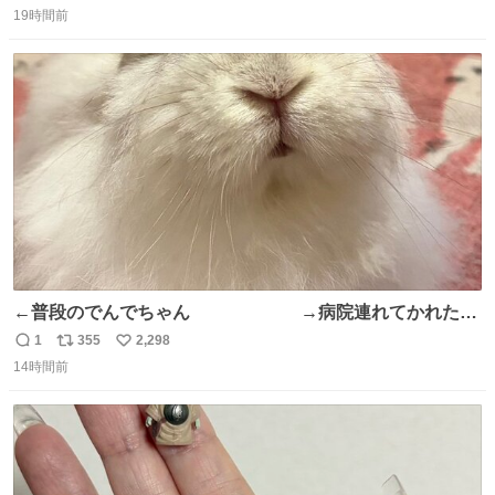
oricon.co.jp/news/2472553/f… ⠀ 「父の部屋を奪いたい」
19時間前
信
ポ
い
小学4年生と妹が登場。自宅の2階には部屋が4つあるの
数
ス
ね
に、父が2部屋使い、姉妹は1部屋。文句を言うと「ナイト
ト
数
数
スクープに改造してもらえ！無理やろけどな」と
←普段のでんでちゃん →病院連れてかれたで
んちゃん
1
355
2,298
返
リ
い
14時間前
信
ポ
い
数
ス
ね
ト
数
数