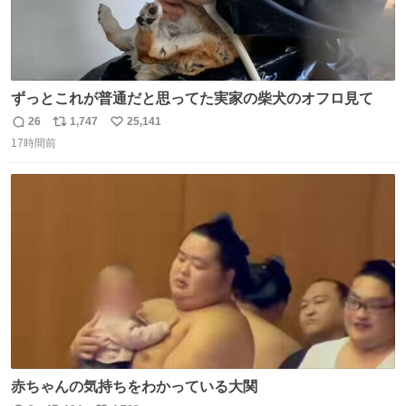
ずっとこれが普通だと思ってた実家の柴犬のオフロ見て
26
1,747
25,141
返
リ
い
17時間前
信
ポ
い
数
ス
ね
ト
数
数
赤ちゃんの気持ちをわかっている大関