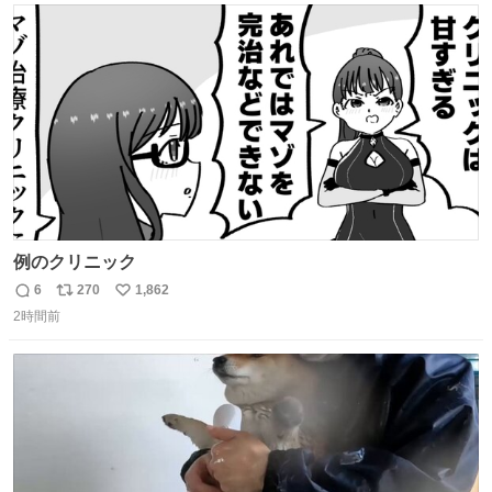
ト
数
数
例のクリニック
6
270
1,862
返
リ
い
2時間前
信
ポ
い
数
ス
ね
ト
数
数