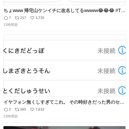
ちょwww 帰宅山ケンイチに改名してるwwww😂😂😂 #Tシ
ャツが乾くまで #松山ケンイチ
7
217
3,735
返
リ
い
15時間前
信
ポ
い
数
ス
ね
ト
数
数
イヤフォン無くしすぎてこれ。 その時好きだった男のセコ
ムの名前にしてる
2
265
7,632
返
リ
い
23時間前
信
ポ
い
数
ス
ね