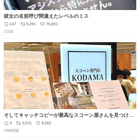
彼女の名前呼び間違えたレベルのミス
147
5,261
75,893
返
リ
い
1日前
信
ポ
い
数
ス
ね
ト
数
数
そしてキャッチコピーが最高なスコーン屋さんを見つけて
しまったので思わず買い込んでしまった。スコーンなんて
5
3,033
9,262
返
リ
い
パッサパサなほどええですからね。
19時間前
信
ポ
い
数
ス
ね