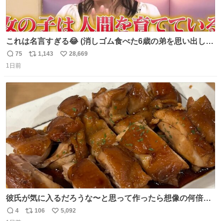
これは名言すぎる😂 (消しゴム食べた6歳の弟を思い出しな
がら)
75
1,143
28,669
返
リ
い
1日前
信
ポ
い
数
ス
ね
ト
数
数
彼氏が気に入るだろうな〜と思って作ったら想像の何倍も
美味しい美味しい言ってくれて嬉しい
4
106
5,092
返
リ
い