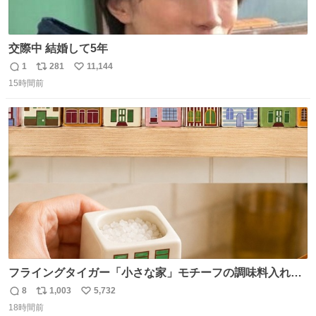
交際中 結婚して5年
1
281
11,144
返
リ
い
15時間前
信
ポ
い
数
ス
ね
ト
数
数
フライングタイガー「小さな家」モチーフの調味料入れ、
並べれば“デンマークの街並み”に ピンク・グリーン・テラ
8
1,003
5,732
返
リ
い
コッタの全9種 - fashion-press.net/news/149552
18時間前
信
ポ
い