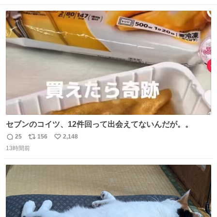
数
ス
ね
ト
数
数
セブンのコイツ、12件回って出会えてないんだが。。
25
156
2,148
返
リ
い
13時間前
信
ポ
い
数
ス
ね
ト
数
数