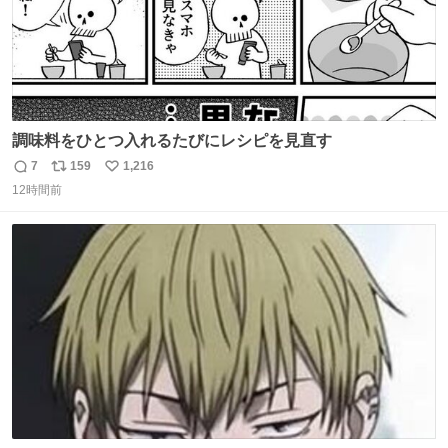
調味料をひとつ入れるたびにレシピを見直す
7
159
1,216
返
リ
い
12時間前
信
ポ
い
数
ス
ね
ト
数
数