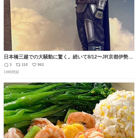
日本橋三越での大騒動に驚く。続いて8/12〜JR京都伊勢丹
でPOP UP STOREがオープンするとのこと…皆さんお怪
3
110
962
返
リ
い
我なくお買い物を🙏 写真は2026/5/21 ロードショーの前日
19時間前
信
ポ
い
。だーれも写真撮ってなかったんだけどなぁ😵‍💫
数
ス
ね
ト
数
数