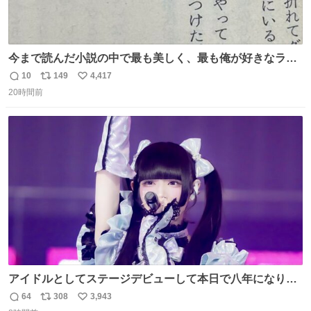
今まで読んだ小説の中で最も美しく、最も俺が好きなラス
トシーン
10
149
4,417
返
リ
い
20時間前
信
ポ
い
数
ス
ね
ト
数
数
アイドルとしてステージデビューして本日で八年になりま
した。これからもここに居続けられますように❤︎
64
308
3,943
返
リ
い