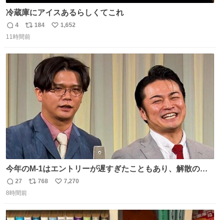
冷蔵庫にアイスあるらしくてこれ
4
184
1,652
返
リ
い
11時間前
信
ポ
い
数
ス
ね
ト
数
数
今年のM-1はエントリーが遅すぎたこともあり、解散の可
能性を作り出してからのスタート！！ 遅くなって申し訳な
27
768
7,270
返
リ
い
い🙏 エントリーナンバーは「GO!無策!」でかなり覚えやす
8時間前
信
ポ
い
い！応援をお願いすることになりそう！！
数
ス
ね
ト
数