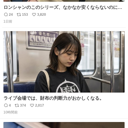
ロンシャンのこのシリーズ、なかなか安くならないのにセ
ール価格になってる🖤✨レザーなのが反則級にかわいい。
24
153
3,820
返
リ
い
持ってるだけでコーデが格上げされる。
1日前
信
ポ
い
数
ス
ね
ト
数
数
ライブ会場では、財布の判断力がおかしくなる。
4
374
2,017
返
リ
い
10時間前
信
ポ
い
数
ス
ね
ト
数