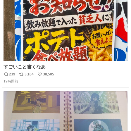
ト
数
数
すごいこと書くなあ
239
3,164
38,505
返
リ
い
19時間前
信
ポ
い
数
ス
ね
ト
数
数