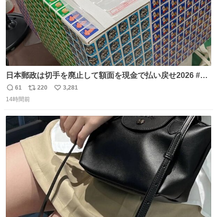
日本郵政は切手を廃止して額面を現金で払い戻せ2026 #日
本郵政 @JapanPostHD_PR
61
220
3,281
返
リ
い
14時間前
信
ポ
い
数
ス
ね
ト
数
数