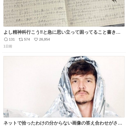
よし精神科行こう‼️と急に思い立って困ってること書き出
してたらペン止まらなくなってすごい勢いで埋まってワロ
131
574
26,954
返
リ
い
タ
1日前
信
ポ
い
数
ス
ね
ト
数
数
ネットで拾ったわけの分からない画像の答え合わせがされ