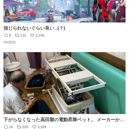
信じられないぐらい良い...(？)
6
131
1,156
返
リ
い
6時間前
信
ポ
い
数
ス
ね
ト
数
数
下がらなくなった高田製の電動昇降ベット。 メーカーから
は、完全に見放されたんですが、 見事に85歳の父が治しま
18
229
3,109