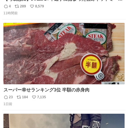
勇斗さんのコラボプリ
4
289
8,579
返
リ
い
11時間前
信
ポ
い
数
ス
ね
ト
数
数
スーパー幸せランキング3位 半額の赤身肉
23
184
7,135
返
リ
い
1日前
信
ポ
い
数
ス
ね
ト
数
数