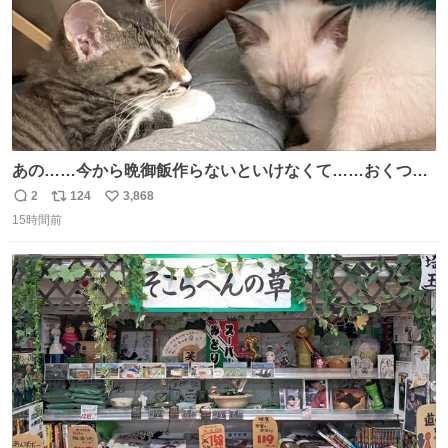
あの……今から晩御飯作らないといけなくて……おくつろ
ぎのところ申し訳ないのですが……あの………😥
2
124
3,868
返
リ
い
15時間前
信
ポ
い
数
ス
ね
ト
数
数