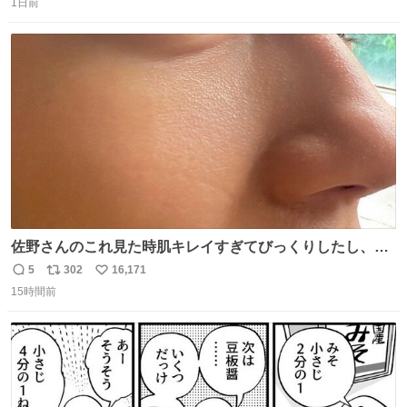
1日前
信
ポ
い
数
ス
ね
ト
数
数
佐野さんのこれ見た時肌キレイすぎてびっくりしたし、や
はりアイドルって体型･肌管理すごすぎる
5
302
16,171
返
リ
い
15時間前
信
ポ
い
数
ス
ね
ト
数
数