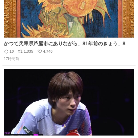
かつて兵庫県芦屋市にありながら、81年前のきょう、8月6
日の阪神大空襲の折に残念ながら焼失した、 #ゴッホ の幻
10
1,335
4,740
返
リ
い
の「 #ヒマワリ 」。 当館は、東京都にある武者小路実篤記
17時間前
信
ポ
い
念館にご協力いただき、当時発行されたカラー印刷画集よ
数
ス
ね
り陶板で原寸大に再現し、2014年より展示しています。 #
ト
数
数
大塚国際美術館