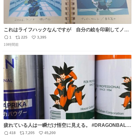
これはライフハックなんですが 自分の絵を印刷してノー
トに貼って日付とキャプションを一言添えると 結構健康に
1
225
3,395
返
リ
い
いいです。
19時間前
信
ポ
い
数
ス
ね
ト
数
数
疲れている人は一瞬だけ悟空に見える。 #DRAGONBALL
#ドラゴンボール
418
7,205
45,200