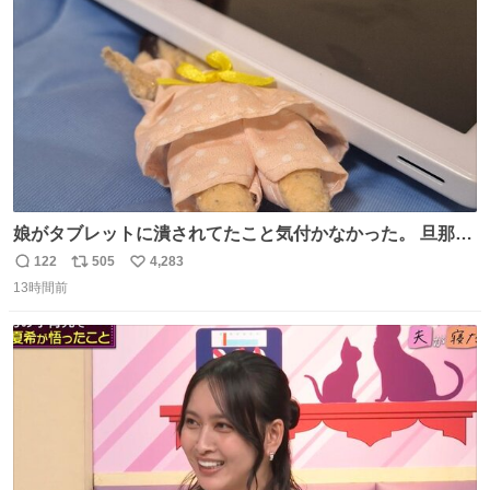
数
娘がタブレットに潰されてたこと気付かなかった。 旦那だ
けは娘の波長を感じ取れるから声出せずともSOSが伝わっ
122
505
4,283
返
リ
い
たらしい。 急いで旦那が救出して、泣きじゃくる娘に自分
13時間前
信
ポ
い
も謝って抱きしめようとしたら、ビンタされてしまった。
数
ス
ね
3回ほど。 小さい手だけど、地味に痛い。 その後、娘は旦
ト
数
数
那に泣きついてた。