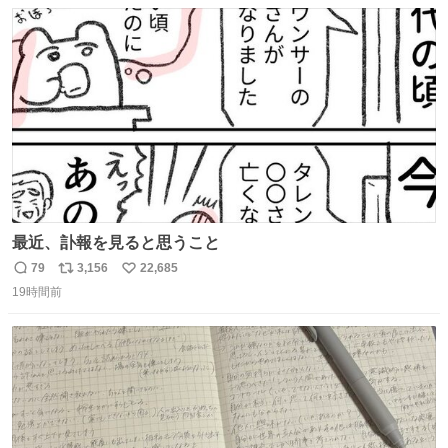
数
ス
ね
ト
数
数
最近、訃報を見ると思うこと
79
3,156
22,685
返
リ
い
19時間前
信
ポ
い
数
ス
ね
ト
数
数