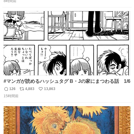
8時間前
信
ポ
い
数
ス
ね
ト
数
数
#マンガが読めるハッシュタグ B・Jの家にまつわる話 1/6
126
4,883
13,863
返
リ
い
15時間前
信
ポ
い
数
ス
ね
ト
数
数