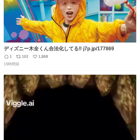
ディズニー木全くん合法化してる‼️ j7p.jp/177869
1
102
1,868
返
リ
い
19時間前
信
ポ
い
数
ス
ね
ト
数
数