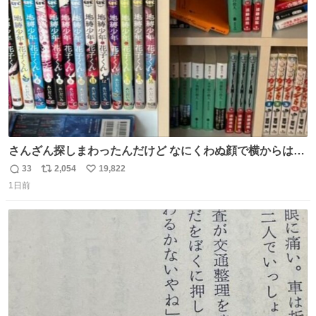
数
さんざん探しまわったんだけど なにくわぬ顔で横からはえ
てた
33
2,054
19,822
返
リ
い
1日前
信
ポ
い
数
ス
ね
ト
数
数