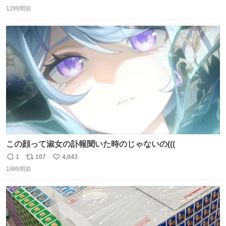
返
リ
い
した。 うちの父は、トヨタカローラのボディをオート生産
12時間前
信
ポ
い
する、工業ロボットの製作者なんですが、 父が電動ベット
数
ス
ね
の配線をハンダで修理している横で、
ト
数
数
この顔って淑女の訃報聞いた時のじゃないの(((
1
107
4,043
返
リ
い
18時間前
信
ポ
い
数
ス
ね
ト
数
数