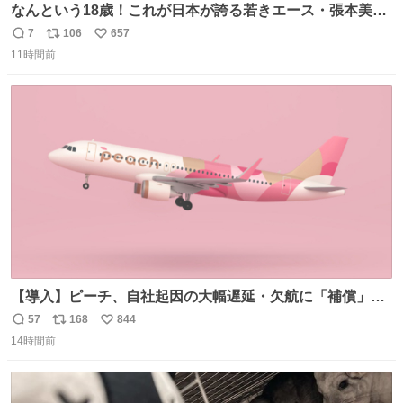
なんという18歳！これが日本が誇る若きエース・張本美和
🔥🔥🔥 0-2からの大逆転勝利でベスト8進出を果たす👊💥
7
106
657
返
リ
い
#WTTチャンピオンズ横浜 女子シングルス2回戦 🇯🇵#張本
11時間前
信
ポ
い
美和 3-2 陳熠🇨🇳 11-13/9-11/11-5/12-10/11-5 #テレ東 系
数
ス
ね
#BSテレ東 にて連日放送📺
ト
数
数
【導入】ピーチ、自社起因の大幅遅延・欠航に「補償」開
始へ news.livedoor.com/article/detail… 同社に起因する理
57
168
844
返
リ
い
由によって大幅遅延や欠航が発生した場合、乗客が負担し
14時間前
信
ポ
い
た宿泊費や交通費を、領収書の事後申請に基づき、国内線
数
ス
ね
は1人あたり上限1万円、国際線は上限2万円まで支払う。
ト
数