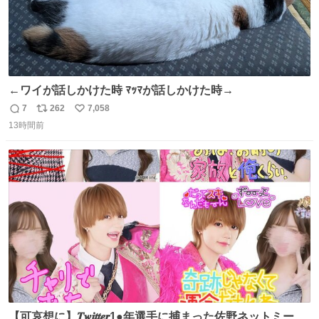
←ワイが話しかけた時 ﾏｯﾏが話しかけた時→
7
262
7,058
返
リ
い
13時間前
信
ポ
い
数
ス
ね
ト
数
数
【可哀想に】𝑻𝒘𝒊𝒕𝒕𝒆𝒓1●年選手に捕まった佐野ネットミーム