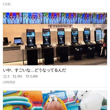
返
リ
い
1日前
信
ポ
い
数
ス
ね
ト
数
数
いや、すごいな…どうなってるんだ
3
391
2,466
返
リ
い
19時間前
信
ポ
い
数
ス
ね
ト
数
数