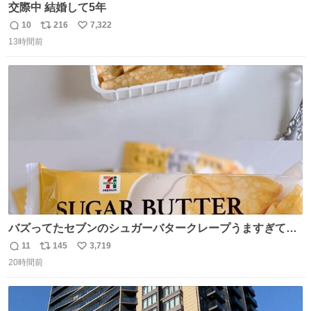
交際中 結婚して5年
10
216
7,322
返
リ
い
13時間前
信
ポ
い
数
ス
ね
ト
数
数
バズってたセブンのシュガーバタークレープうますぎて
7NOWで買い溜め🛒💭
11
145
3,719
返
リ
い
20時間前
信
ポ
い
数
ス
ね
ト
数
数