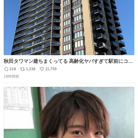
秋田タワマン建ちまくってる 高齢化ヤバすぎて駅前にコン
パクトシティつくって高齢者を住ませる考えらしい 病院も
218
1,338
11,759
返
リ
い
全部駅前にある
18時間前
信
ポ
い
数
ス
ね
ト
数
数