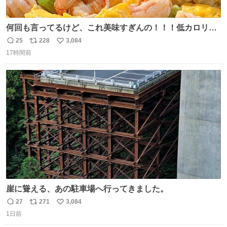
何回も言ってるけど、これ美味すぎんの！！！低カロリー
で満足感エグいから一生食べてる😭
25
228
3,084
返
リ
い
17時間前
信
ポ
い
数
ス
ね
ト
数
数
崖に聳える、あの駐車場へ行ってきました。
27
271
3,084
返
リ
い
1日前
信
ポ
い