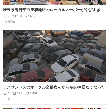
埼玉県春日部市庄和地区のローカルスーパーがやばすぎ
る。どこまで売り物でどこから私物か不明なごちゃごちゃ
2
100
485
返
リ
い
の店内には埼玉自虐習字がずらり。日替わり謎汁の試食や
17時間前
信
ポ
い
そこらへんの草使用の埼玉県民限定弁当、コアラのマーチ
数
ス
ね
どわあ～な謎パンなどなんでもあり。クレヨンしんちゃん
ト
数
数
を生んだ町、強すぎる。
ロスサントスのオラクル全部盗んだら 街の車居なくなった
4
121
1,851
返
リ
い
1日前
信
ポ
い
数
ス
ね