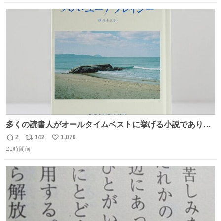
こメモメモして持ち歩いてるの 便利だから使って 回し者で
数
ス
ね
もPRでもないよ
ト
数
数
多くの読書人がオールタイムベストに挙げる小説でありな
がら長いこと絶版になっていた本書、思い入れの深い小さ
2
142
1,070
返
リ
い
な版元さんからとても美しい装丁で復刊されました。い
21時間前
信
ポ
い
や〜素晴らしいですね。 パパ・ユーア クレイジー
数
ス
ね
rebelbooks.theshop.jp/items/153696070
ト
数
数