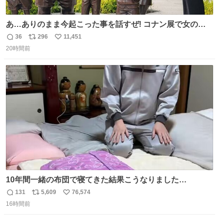
あ…ありのまま今起こった事を話すぜ! コナン展で女の子
に 「千速さんですか！？」 と声をかけられた。 あぁ鞄の
36
296
11,451
返
リ
い
装飾かなと思ったら 「背も高いし見た目もすごく千速さん
20時間前
信
ポ
い
だと思いました！」 それでは聞いてください。 ＿人人人人
数
ス
ね
人＿ ＞今日は私服＜ ￣Y^Y^Y^Y^Y^￣ #白樹鳥取大阪コ
ト
数
数
ナン旅行2026
10年間一緒の布団で寝てきた結果こうなりました…
131
5,609
76,574
返
リ
い
16時間前
信
ポ
い
数
ス
ね