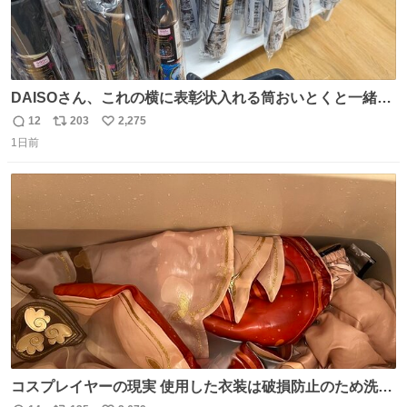
DAISOさん、これの横に表彰状入れる筒おいとくと一緒に
売れますのでご検討下さい
12
203
2,275
返
リ
い
1日前
信
ポ
い
数
ス
ね
ト
数
数
コスプレイヤーの現実 使用した衣装は破損防止のため洗濯