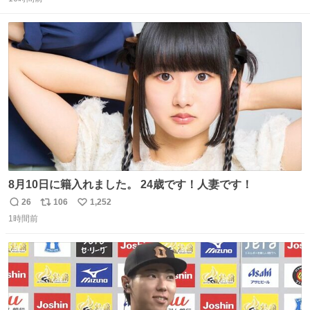
信
ポ
い
数
ス
ね
ト
数
数
8月10日に籍入れました。 24歳です！人妻です！
26
106
1,252
返
リ
い
1時間前
信
ポ
い
数
ス
ね
ト
数
数