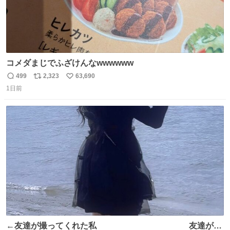
コメダまじでふざけんなwwwwww
499
2,323
63,690
返
リ
い
1日前
信
ポ
い
数
ス
ね
ト
数
数
←友達が撮ってくれた私 友達が描