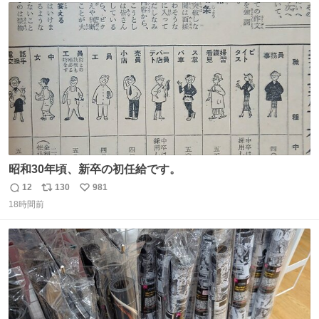
ト
数
数
昭和30年頃、新卒の初任給です。
12
130
981
返
リ
い
18時間前
信
ポ
い
数
ス
ね
ト
数
数