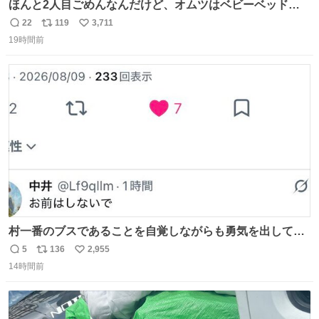
ほんと2人目ごめんなんだけど、オムツはベビーベッドにS
字フックで吊るしてる😂
22
119
3,711
返
リ
い
19時間前
信
ポ
い
数
ス
ね
ト
数
数
村一番のブスであることを自覚しながらも勇気を出して村
長の息子に恋文を書いたら翌日村の共用井戸に捨てられて
5
136
2,955
返
リ
い
たときの顔になった
14時間前
信
ポ
い
数
ス
ね
ト
数
数