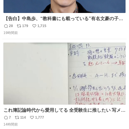
【告白】中島歩、“教科書にも載っている”有名文豪の子孫
だった「ばぁばのじぃじ」
28
179
1,715
返
リ
い
news.livedoor.com/article/detail… 中島は明治時代の文
19時間前
信
ポ
い
豪・国木田独歩の玄孫だという。国木田との関係は「ばあ
数
ス
ね
ちゃんのじいちゃん」だとし、“歩”という名前も独歩から
ト
数
数
取られているとのこと。
これ簿記論時代から愛用してる 全受験生に推したい 写メし
たとこ、ピーーてレシートよりひと回り大きいサイズくら
7
114
1,777
返
リ
い
いで、シールで出てくるからペターって貼って間違ったと
14時間前
信
ポ
い