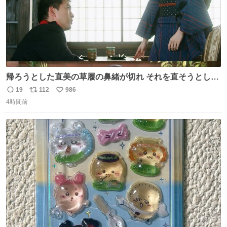
帰ろうとした直美の草履の鼻緒が切れ それを直そうとした
小川がさらに壊し…… 結果、直美をおんぶして送ることに
19
112
986
返
リ
い
なりました。 👇鼻緒はいつも恋のキューピッド？
4時間前
信
ポ
い
web.nhk/tv/an/kazekaor…［見逃し配信中］ #朝ドラ #風
数
ス
ね
薫る 上坂樹里 甲斐翔真
ト
数
数