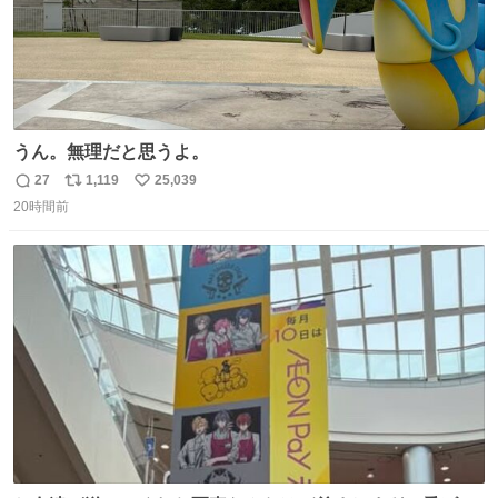
うん。無理だと思うよ。
27
1,119
25,039
返
リ
い
20時間前
信
ポ
い
数
ス
ね
ト
数
数