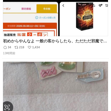
初めからやんなよ 一般の客からしたら、ただただ邪魔でし
かないのよ
34
218
1,434
返
リ
い
13時間前
信
ポ
い
数
ス
ね
ト
数
数