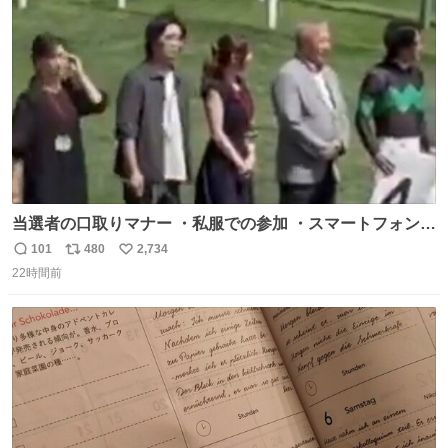
ト
数
数
当選者の口取りマナー ・私服での参加 ・スマートフォンで
の撮影 ・調教師へ自分から握手を求める行為 ・シャツをズ
101
480
2,734
返
リ
い
ボンにインしていない服装 ・ボディーバッグの着用 私も口
22時間前
信
ポ
い
ドリに参加したいので、出禁になる前に繰り返し案内して
数
ス
ね
ほしい #DMMバヌーシ
ト
数
数