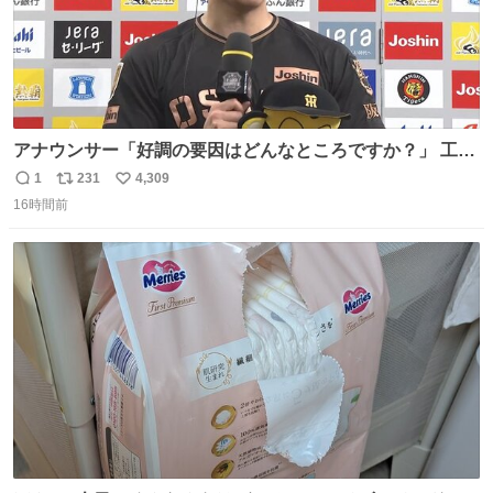
アナウンサー「好調の要因はどんなところですか？」 工藤
「え〜、、、要因、、、」 阪神ファン「ﾌｧﾝﾉｵｶｹﾞｰ!」 工藤
1
231
4,309
返
リ
い
「ファンのおかげですっ！😎」 阪神ファンやっぱりオモロ
16時間前
信
ポ
い
すぎ笑
数
ス
ね
ト
数
数