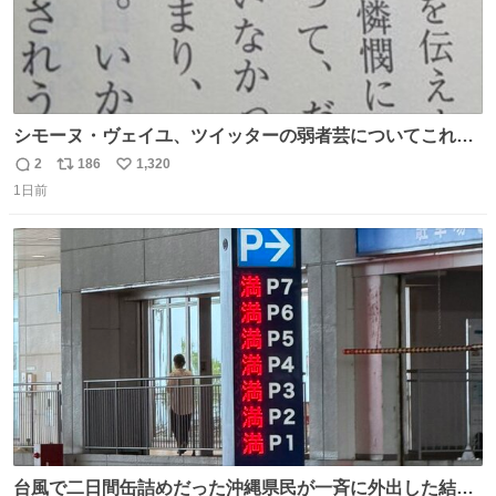
シモーヌ・ヴェイユ、ツイッターの弱者芸についてこれ以
上なく鋭く分析していて本当に凄い。俺辞めちゃうかもイ
2
186
1,320
返
リ
い
ンターネット。これ読み終わったら
1日前
信
ポ
い
数
ス
ね
ト
数
数
台風で二日間缶詰めだった沖縄県民が一斉に外出した結