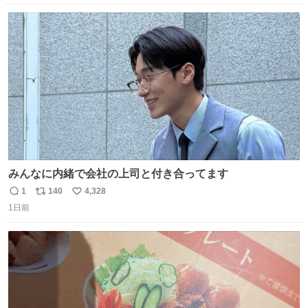
のを長らく忘れていた 誰だっけ
数
ス
ね
ト
数
数
みんなに内緒で会社の上司と付き合ってます
1
140
4,328
返
リ
い
1日前
信
ポ
い
数
ス
ね
ト
数
数