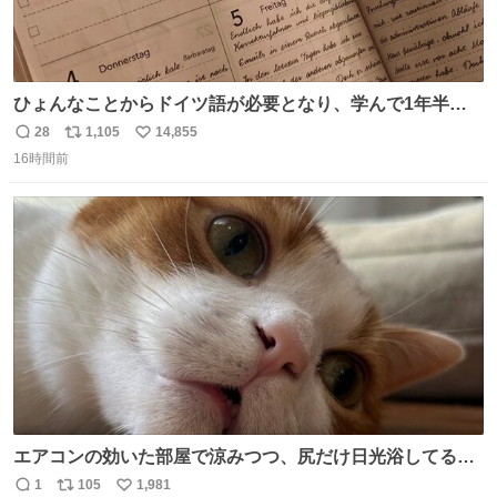
ひょんなことからドイツ語が必要となり、学んで1年半に
なる。 ちなみに最初の半年で『必携ドイツ文法総まとめ』
28
1,105
14,855
返
リ
い
と『重要単語4000』を数十周して丸暗記した。読み書きに
16時間前
信
ポ
い
困らなくなり、日記も8ヶ月続けて書ける量はこの通り。
数
ス
ね
Geminiの添削もエラーの指摘は激減し、上級の表現を教え
ト
数
数
てもらう今日この頃。
エアコンの効いた部屋で涼みつつ、尻だけ日光浴してる猫
もはや貴族じゃん！
1
105
1,981
返
リ
い