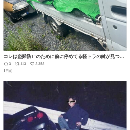
コレは盗難防止のために前に停めてる軽トラの鍵が見つか
らなくて 持ち主すら動かすことができない鉄壁のスープラ
3
113
2,358
返
リ
い
1日前
信
ポ
い
数
ス
ね
ト
数
数