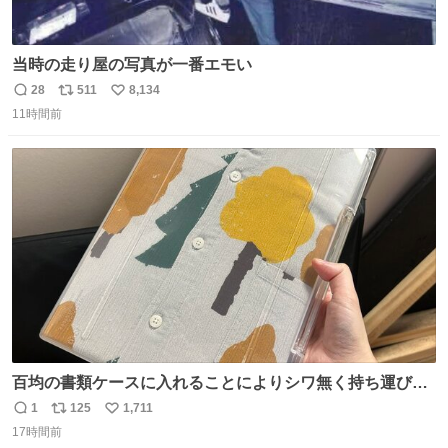
当時の走り屋の写真が一番エモい
28
511
8,134
返
リ
い
11時間前
信
ポ
い
数
ス
ね
ト
数
数
百均の書類ケースに入れることによりシワ無く持ち運びに
成功 いつも劇場のアイロンをお借りしていた ㅤ だいぶ前に
1
125
1,711
返
リ
い
楽屋で誰かが入れているのを見て「真似しよう」と思った
17時間前
信
ポ
い