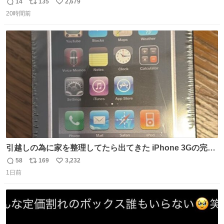
機に入れられないので、大体こんな感じで浸け置きした後
14
135
2,679
返
リ
い
に手洗い…
20時間前
信
ポ
い
数
ス
ね
ト
数
数
引越しの為に家を整理してたら出てきた iPhone 3Gの完全
未開封品 かなり前に楽天だかで買った多分未使用のデモ機
58
169
3,232
返
リ
い
で-が出るのだと思うんだよね ヤフオクで売れてない190万
1日前
信
ポ
い
があったけど初代じゃあるまいし流石にそこまではねぇ 日
数
ス
ね
本初のモデルではあるけど´д` ; #Apple #iPhone3G
ト
数
数