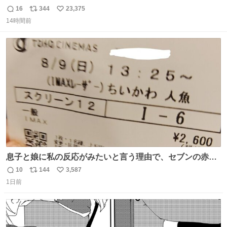
いてくれた私→
16
344
23,375
返
リ
い
14時間前
信
ポ
い
数
ス
ね
ト
数
数
息子と娘に私の反応がみたいと言う理由で、セブンの赤魚
の煮付けを食べさせられ、ちいかわの映画に連れてこられ
10
144
3,587
返
リ
い
ました 一体どういうことなんやで…
1日前
信
ポ
い
数
ス
ね
ト
数
数