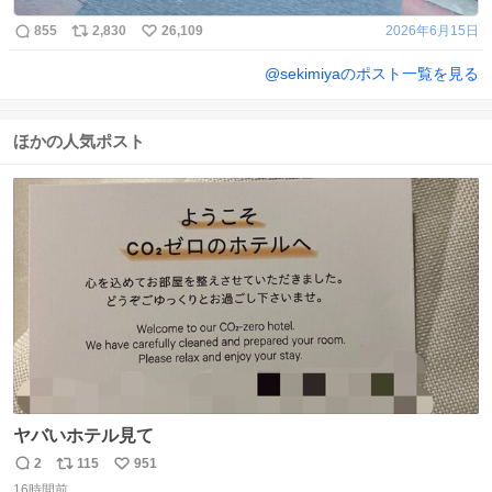
855
2,830
26,109
2026年6月15日
@
sekimiya
のポスト一覧を見る
ほかの人気ポスト
ヤバいホテル見て
2
115
951
返
リ
い
16時間前