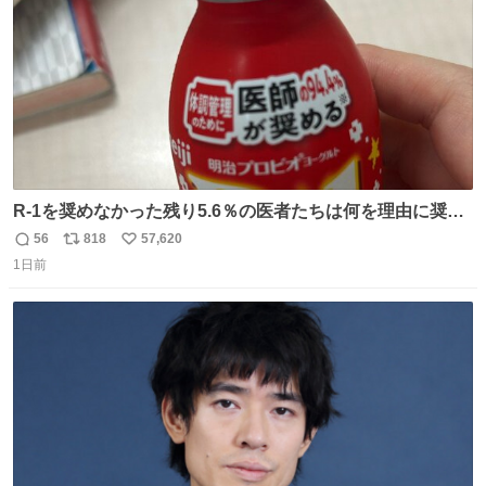
R-1を奨めなかった残り5.6％の医者たちは何を理由に奨め
なかったのかガチで気になってきてやばい勉強どころじゃ
56
818
57,620
返
リ
い
ない
1日前
信
ポ
い
数
ス
ね
ト
数
数