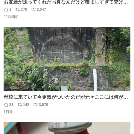
お友達が送ってくれた写真なんだけど羨ましすぎて禿げそ
う
1
170
2,047
返
リ
い
22時間前
信
ポ
い
数
ス
ね
ト
数
数
母校に来ていて今更気がついたのだが元々ここには何があ
ったのだろう…？_:(´ཀ`」 ∠):
23
142
3,570
返
リ
い
1日前
信
ポ
い
数
ス
ね
ト
数
数