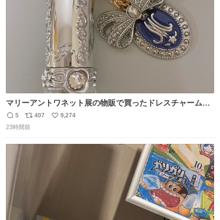
数
マリーアントワネット展の物販で買ったドレスチャームを
流行りのめじるしアクセサリーにして、リップにつけた
5
407
9,274
返
リ
い
り、同じく物販で購入したシュシュにつけたりしています
23時間前
信
ポ
い
💄💎
数
ス
ね
ト
数
数