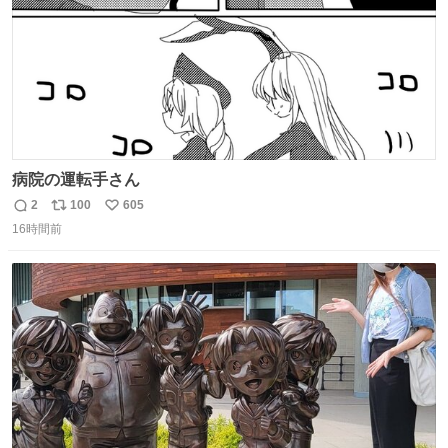
病院の運転手さん
2
100
605
返
リ
い
16時間前
信
ポ
い
数
ス
ね
ト
数
数