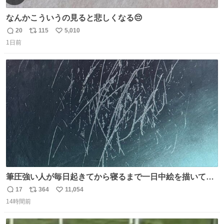
なんかこういうの見ると悲しくなる😔
20
115
5,010
返
リ
い
1日前
信
ポ
い
数
ス
ね
ト
数
数
筆圧強い人が毎日起きてから寝るまで一日中絵を描いてる
とこうなる。 異常事態です。
17
364
11,054
返
リ
い
14時間前
信
ポ
い
数
ス
ね