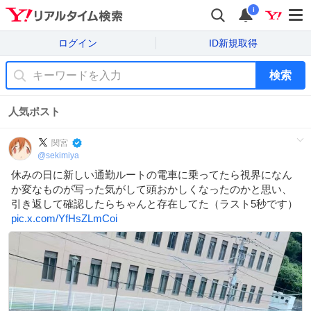
i
ログイン
ID新規取得
検索
人気ポスト
関宮
@
sekimiya
休みの日に新しい通勤ルートの電車に乗ってたら視界になん
か変なものが写った気がして頭おかしくなったのかと思い、
引き返して確認したらちゃんと存在してた（ラスト5秒です）
pic.x.com/YfHsZLmCoi