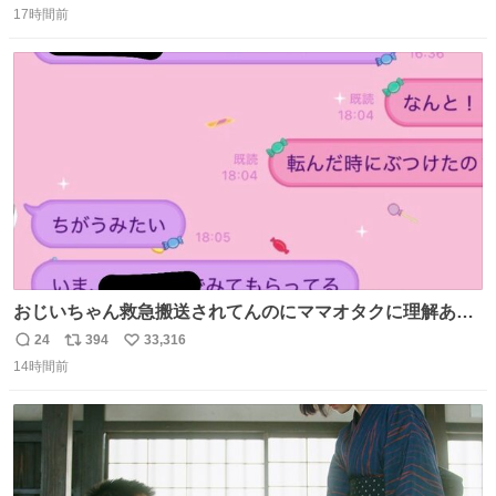
17時間前
信
ポ
い
数
ス
ね
ト
数
数
おじいちゃん救急搬送されてんのにママオタクに理解あっ
て不謹慎だけどウケる
24
394
33,316
返
リ
い
14時間前
信
ポ
い
数
ス
ね
ト
数
数