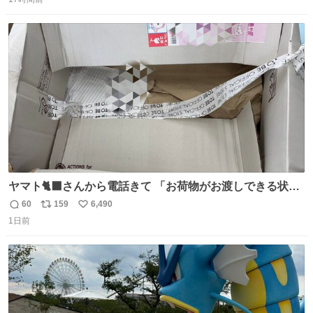
信
ポ
い
数
ス
ね
ト
数
数
ヤマト🐈‍⬛さんから電話きて 「お荷物がお渡しできる状況
でない程潰れてまして」って えっ😳 見に行くとこの状態
60
159
6,490
返
リ
い
😭 海渡ってくる時に潰れたっぽい 「一旦戻して新しいの
1日前
信
ポ
い
送ってもらいます」みたいに言ってたから 在庫ないし💦 っ
数
ス
ね
て事で中身無事だったから連れて帰って来た😅 壊れる物な
ト
数
数
くて良かった