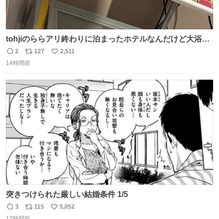
tohjiのららアリ終わりに泊まったホテルなんだけど大浴場
にアイス置いてあって バニラがこれだった 粋な計らいあり
2
127
2,511
返
リ
い
がとう
14時間前
信
ポ
い
数
ス
ね
ト
数
数
突きつけられた厳しい結婚条件 1/5
3
115
5,052
返
リ
い
17時間前