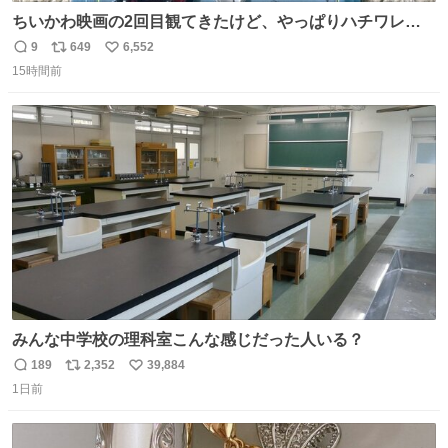
ちいかわ映画の2回目観てきたけど、やっぱりハチワレの
「ハモりすごいよッ…」に対するちいかわの「エ゛ッ!?(い
9
649
6,552
返
リ
い
まそんな場合じゃねぇだろお前よぉ)」が面白すぎる。
15時間前
信
ポ
い
数
ス
ね
ト
数
数
みんな中学校の理科室こんな感じだった人いる？
189
2,352
39,884
返
リ
い
1日前
信
ポ
い
数
ス
ね
ト
数