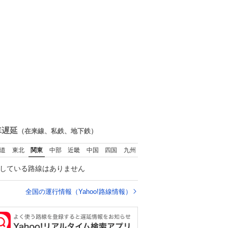
車遅延
（在来線、私鉄、地下鉄）
道
東北
関東
中部
近畿
中国
四国
九州
している路線はありません
全国の運行情報（Yahoo!路線情報）