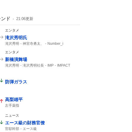
レンド
21:06
更新
エンタメ
滝沢秀明氏
滝沢秀明
神宮寺勇太、
Number_i
エンタメ
新橋演舞場
滝沢秀明
滝沢秀明社長
IMP
IMPACT
主演舞台
TOBE
IMP.
防弾ガラス
高梨雄平
左手薬指
ニュース
エース級の財務官僚
官邸幹部
エース級