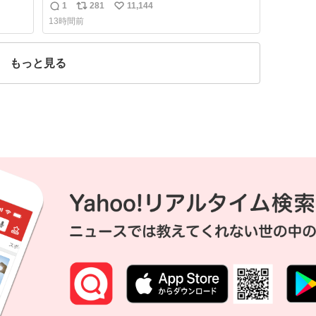
管理す
1
281
11,144
返
リ
い
13時間前
信
ポ
い
数
ス
ね
ト
数
もっと見る
数