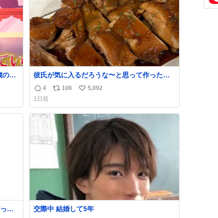
歳の弟
彼氏が気に入るだろうな〜と思って作ったら
想像の何倍も美味しい美味しい言ってくれて
4
106
5,092
返
リ
い
嬉しい
1日前
信
ポ
い
数
ス
ね
ト
数
数
っく
交際中 結婚して5年