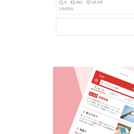
りしたし、やはりアイドルって体型･肌
5
291
15,747
返
リ
い
ごすぎる
13時間前
信
ポ
い
数
ス
ね
ト
数
数