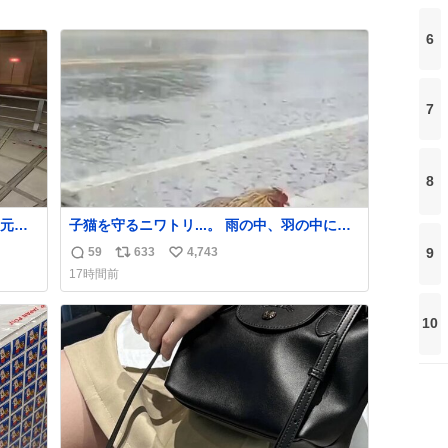
6
7
8
元気
子猫を守るニワトリ...。 雨の中、羽の中に子
組だ
猫を入れて守る姿に感動した！！ 愛は種族を
59
633
4,743
9
返
リ
い
超える！
17時間前
信
ポ
い
数
ス
ね
10
ト
数
数