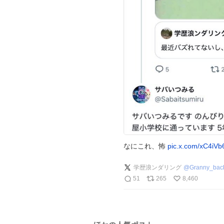
なにこれ、怖
pic.x.com/xC4iV
学歴浪ンダリング
@
Granny_bac
51
265
8,460