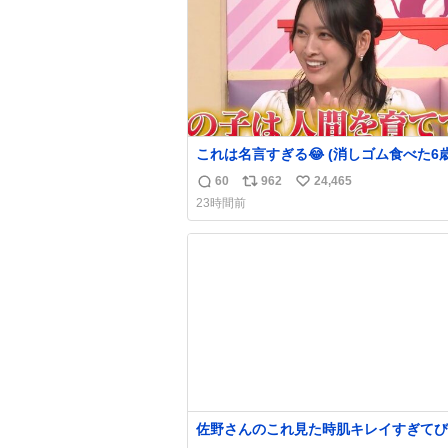
これは名言すぎる😂 (消しゴム食べた6
を思い出しながら)
60
962
24,465
返
リ
い
23時間前
信
ポ
い
数
ス
ね
ト
数
数
佐野さんのこれ見た時肌キレイすぎてび