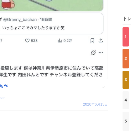
ト
1
2
3
b6gPd
han
4
2026年6月15日
5