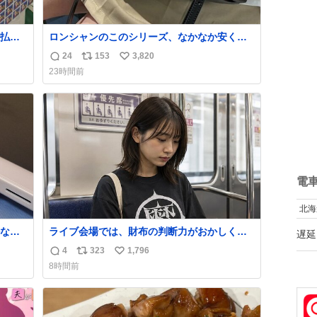
払い
ロンシャンのこのシリーズ、なかなか安くな
PR
らないのにセール価格になってる🖤✨レザー
24
153
3,820
返
リ
い
なのが反則級にかわいい。持ってるだけでコ
23時間前
ーデが格上げされる。
信
ポ
い
数
ス
ね
ト
数
数
電
北海
なか
ライブ会場では、財布の判断力がおかしくな
遅延
るから
る。
4
323
1,796
返
リ
い
急いで
8時間前
も謝
信
ポ
い
てし
数
ス
ね
味に
ト
数
た。
数