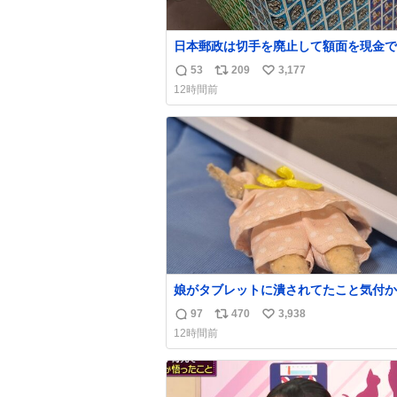
日本郵政は切手を廃止して額面を現金で
戻せ2026 #日本郵政 @JapanPostHD_
53
209
3,177
返
リ
い
12時間前
信
ポ
い
数
ス
ね
ト
数
数
娘がタブレットに潰されてたこと気付か
った。 旦那だけは娘の波長を感じ取れ
97
470
3,938
返
リ
い
声出せずともSOSが伝わったらしい。 
12時間前
旦那が救出して、泣きじゃくる娘に自分
信
ポ
い
って抱きしめようとしたら、ビンタされ
数
ス
ね
まった。3回ほど。 小さい手だけど、地
ト
数
痛い。 その後、娘は旦那に泣きついて
数