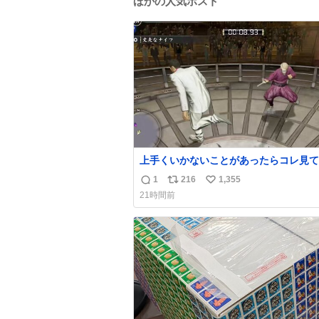
ほかの人気ポスト
上手くいかないことがあったらコレ見て
出してほしい。海外のギャグコメディ番
1
216
1,355
返
リ
い
ったらお笑いボイスが入る
21時間前
信
ポ
い
数
ス
ね
ト
数
数