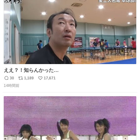
ト
数
数
ええ？！知らんかった…
30
1,189
17,671
返
リ
い
14時間前
信
ポ
い
数
ス
ね
ト
数
数