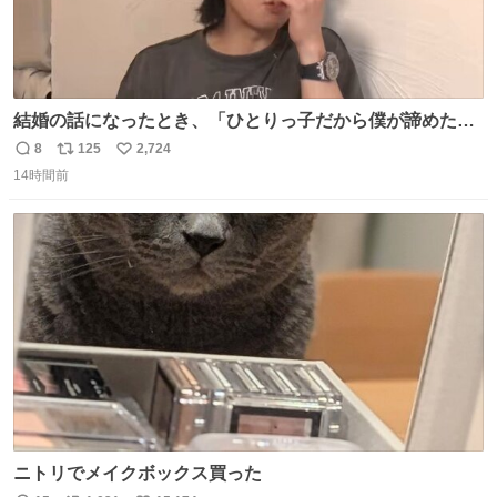
結婚の話になったとき、「ひとりっ子だから僕が諦めた瞬
間に一族が潰える」「死ぬとき1人とか嫌」だから結婚願
8
125
2,724
返
リ
い
望は"ある"って答えたものの、結局「（結婚は）向いてね
14時間前
信
ポ
い
ぇのかもしれない」で締める北山くん、きっといろいろ考
数
ス
ね
えて言葉を選んで、まるく収めてくれたんだなと思った
ト
数
数
ニトリでメイクボックス買った