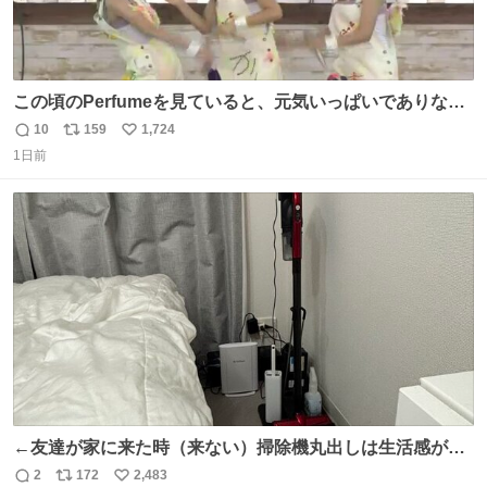
この頃のPerfumeを見ていると、元気いっぱいでありなが
ら決して感情に任せすぎることなく、しっかりと制御され
10
159
1,724
返
リ
い
たダンスであることに新鮮に驚く。3人のあげた足の向き
1日前
信
ポ
い
や角度とか本当に細かな部分まできっちりと揃っていてそ
数
ス
ね
こから積み重ねてきた努力や練習量が見て取れる…
ト
数
数
←友達が家に来た時（来ない）掃除機丸出しは生活感が出
てかっこ悪いなぁ →せや
2
172
2,483
返
リ
い