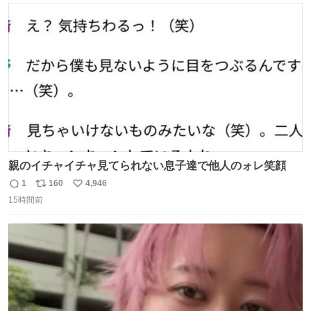
#merchu
ト
数
数
親のイチャイチャ見てられない息子達で他人のォレ笑顔
1
160
4,946
返
リ
い
15時間前
信
ポ
い
数
ス
ね
ト
数
数