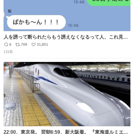
人を誘って断られたらもう誘えなくなるって人、これ見て
元気出してほしい
6
709
31,851
返
リ
い
1日前
信
ポ
い
数
ス
ね
ト
数
数
22:00、東京発。 翌朝6:59、新大阪着。 『東海道ルミエー