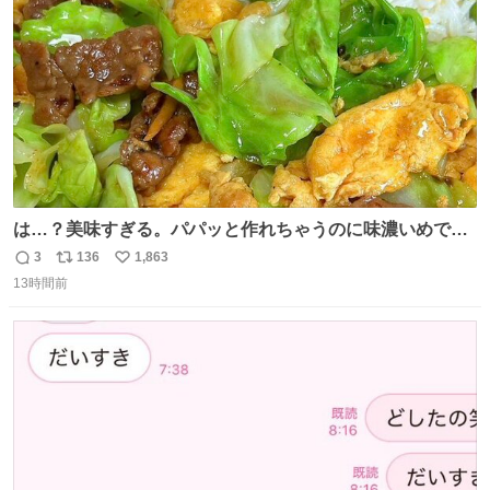
数
は…？美味すぎる。パパッと作れちゃうのに味濃いめで満
足感エグいの天才だろ🥹
3
136
1,863
返
リ
い
13時間前
信
ポ
い
数
ス
ね
ト
数
数