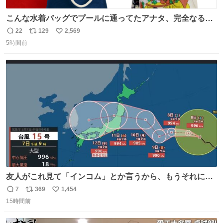
こんな水着バッグでプールに通ってたアナタ、完全なる同
世代（笑） #70年代 #80年代 #昭和レトロ
22
129
2,569
返
リ
い
5時間前
信
ポ
い
数
ス
ね
ト
数
数
友人がこれ見て「インコム」とか言うから、もうそれにし
か見えなくなっちゃった。
7
369
1,454
返
リ
い
15時間前
信
ポ
い
数
ス
ね