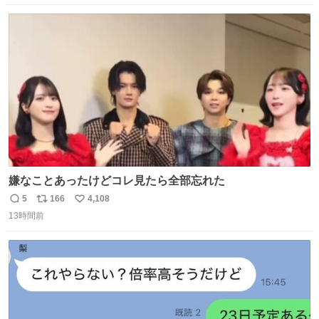
愛にかまけ，「陽キャラ」として振る舞うのを極端に中心
数
ス
ね
化する ・院生が研究環境を求め他大学に移るのを批判する
ト
数
数
過去例↓
嫌なことあったけどコレ見たら全部忘れた
5
166
4,108
返
リ
い
13時間前
信
ポ
い
数
ス
ね
ト
数
数