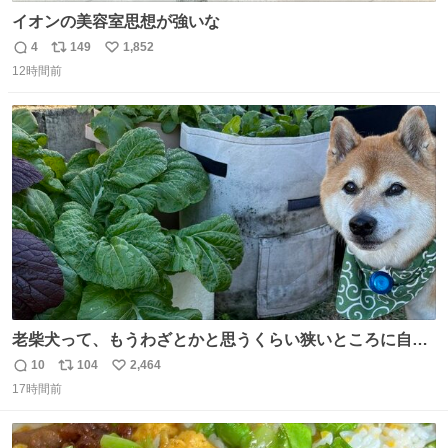
イオンの美容室思想が強いな
4
149
1,852
返
リ
い
12時間前
信
ポ
い
数
ス
ね
ト
数
数
老柴犬って、もうわざとかと思うくらい狭いところに自ら
はまりにいくじゃないですか？ 今朝ガーデニングしてる飼
10
104
2,464
返
リ
い
い主の間にはまってきて、最高に可愛かった♥️
17時間前
信
ポ
い
数
ス
ね
ト
数