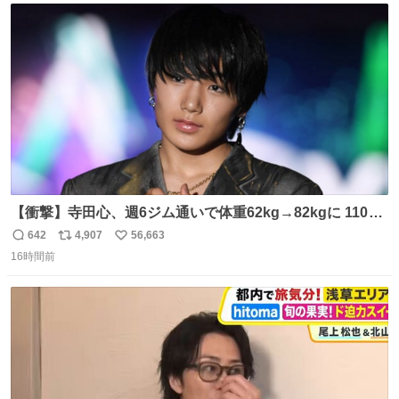
ト
数
数
【衝撃】寺田心、週6ジム通いで体重62kg→82kgに 110kg
のベンチプレス持ち上げる姿披露
642
4,907
56,663
返
リ
い
news.livedoor.com/article/detail… 元々自重のみだった
16時間前
信
ポ
い
が、更に筋肉を大きくするためジム通いを開始。筋肉増量
数
ス
ね
のためおにぎり10個、ゼリー飲料3～4本、パスタと毎日4
ト
数
数
千kcalオーバーの食事を摂取し、増量したという。