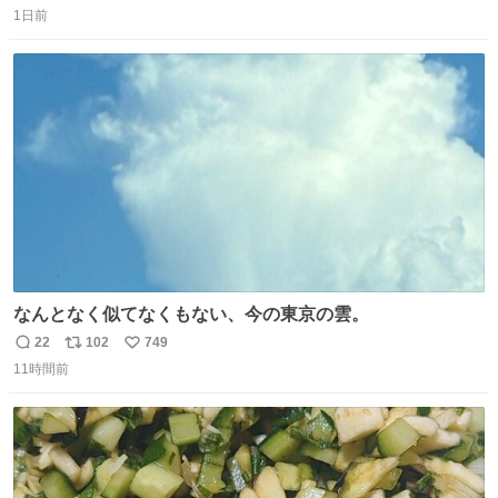
1日前
信
ポ
い
数
ス
ね
ト
数
数
なんとなく似てなくもない、今の東京の雲。
22
102
749
返
リ
い
11時間前
信
ポ
い
数
ス
ね
ト
数
数