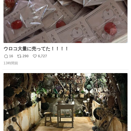
ウロコ大量に売ってた！！！！
16
290
6,727
返
リ
い
13時間前
信
ポ
い
数
ス
ね
ト
数
数