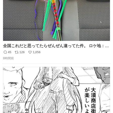
全国これだと思ってたらぜんぜん違ってた件。 ロケ地：広
島
45
126
1,056
返
リ
い
8時間前
信
ポ
い
数
ス
ね
ト
数
数