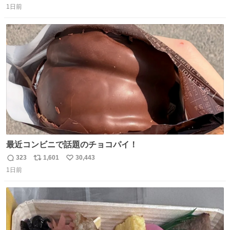
1日前
信
ポ
い
数
ス
ね
ト
数
数
最近コンビニで話題のチョコパイ！
323
1,601
30,443
返
リ
い
1日前
信
ポ
い
数
ス
ね
ト
数
数