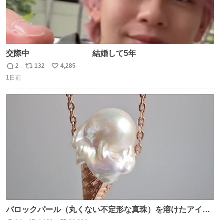
交際中 結婚して5年
2
132
4,285
返
リ
い
1日前
信
ポ
い
数
ス
ね
ト
数
数
バロックパール（丸くない不定形な真珠）を溶けたアイス