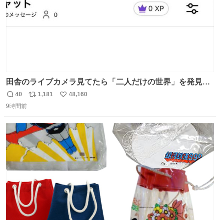
田舎のライブカメラ見てたら「二人だけの世界」を発見し
た
40
1,181
48,160
返
リ
い
9時間前
信
ポ
い
数
ス
ね
ト
数
数