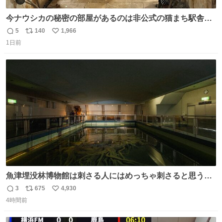
今ナウシカの秘密の部屋があるのは非公式の猫まち駅舎だ
けだもんね。本物が欲しいね
5
140
1,966
返
リ
い
1日前
信
ポ
い
数
ス
ね
ト
数
数
魚津埋没林博物館は刺さる人にはめっちゃ刺さると思う施
設 無人になった時の雰囲気が凄まじかった
3
675
4,930
返
リ
い
4時間前
信
ポ
い
数
ス
ね