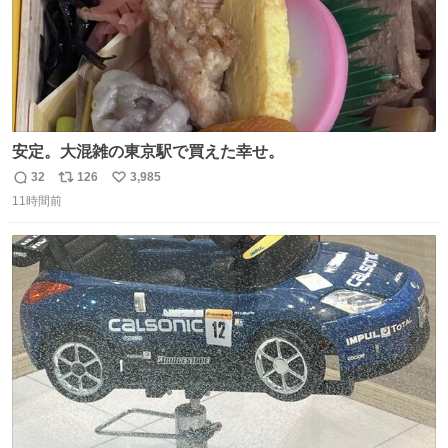
安定。大混雑の東京駅で買えた幸せ。
32
126
3,985
返
リ
い
11時間前
信
ポ
い
数
ス
ね
ト
数
数