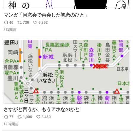
マンガ「同窓会で再会した初恋のひと」
40
736
6,392
返
リ
い
8時間前
信
ポ
い
数
ス
ね
ト
数
数
さすがと言うか、もうアホなのかと
77
1,006
3,460
返
リ
い
17時間前
信
ポ
い
数
ス
ね