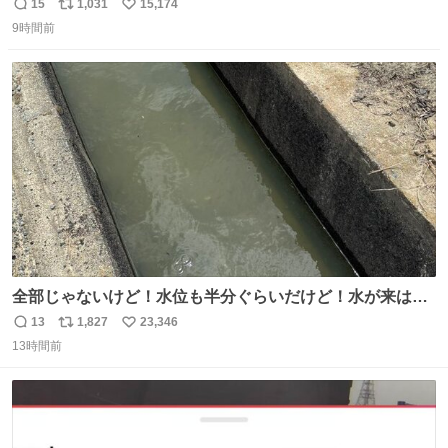
15
1,031
15,174
返
リ
い
9時間前
信
ポ
い
数
ス
ね
ト
数
数
全部じゃないけど！水位も半分ぐらいだけど！水が来はじ
めたよ！！！ 作業してくれた方々ありがとーーー
13
1,827
23,346
返
リ
い
ー！！！！！！！！！！！！！！！！！！！！！！！！！
13時間前
信
ポ
い
！
数
ス
ね
ト
数
数