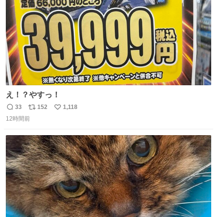
え！？やすっ！
33
152
1,118
返
リ
い
12時間前
信
ポ
い
数
ス
ね
ト
数
数