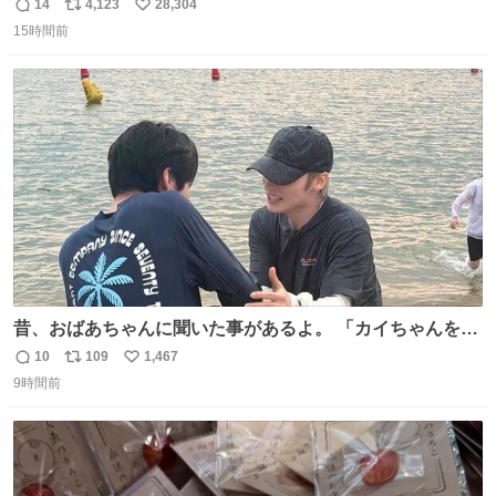
や飴玉、雲、アヒルに見立ててジュエリーデザイナー、
14
4,123
28,304
返
リ
い
Ben Choi 蔡俊文さんの作品。
15時間前
信
ポ
い
instagram.com/bcjoaillerie/
数
ス
ね
ト
数
数
昔、おばあちゃんに聞いた事があるよ。 「カイちゃんをい
じめると、アイツが海から上がって来るぞ。」って。
10
109
1,467
返
リ
い
9時間前
信
ポ
い
数
ス
ね
ト
数
数