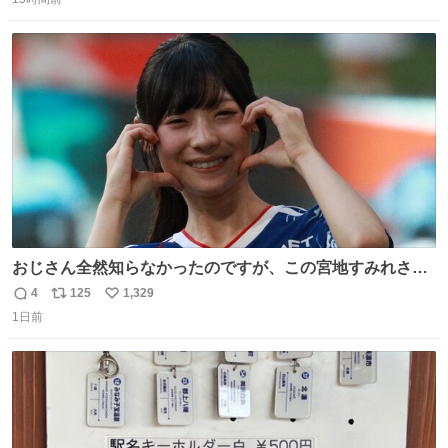
信
ポ
い
数
ス
ね
ト
数
数
おじさん全然知らなかったのですが、この宮地すみれさん
（日向坂46）はマリサポだったのですね。 カメラ目線でに
4
125
1,329
返
リ
い
っこりしていただいたので撮影したものの、全然誰だか知
1日前
信
ポ
い
りませんでした。 マリサポらしいのでこれからは名前覚え
数
ス
ね
ます！！
ト
数
数