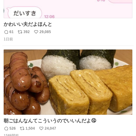
かわいい夫だよほんと
61
392
29,085
返
リ
い
1日前
信
ポ
い
数
ス
ね
ト
数
数
朝ごはんなんてこういうのでいいんだよ🤤
526
1,504
24,047
返
リ
い
15時間前