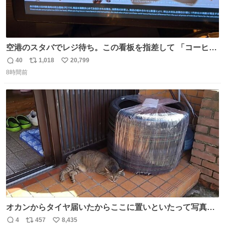
空港のスタバでレジ待ち。この看板を指差して 「コーヒー
苦手な人コーヒー飲まないよ！」て叫び続けてる子供いて
40
1,018
20,799
返
リ
い
吹き出しそうwお母さんお疲れ様です。
8時間前
信
ポ
い
数
ス
ね
ト
数
数
オカンからタイヤ届いたからここに置いといたって写真送
られてきたけど明らかに猫が邪魔くさそうな顔してて草
4
457
8,435
返
リ
い