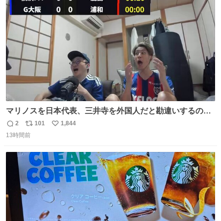
ト
数
数
マリノスを日本代表、三井寺を外国人だと勘違いするのお
もろくて爽
2
101
1,844
返
リ
い
13時間前
信
ポ
い
数
ス
ね
ト
数
数