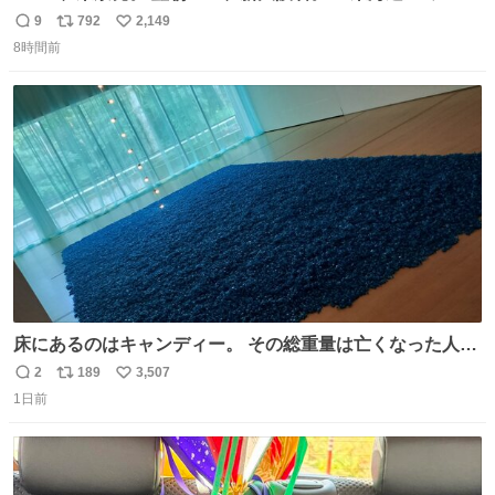
ルエクスプレス』が今夜、初運行！ 岐阜羽島駅で夜を越す
9
792
2,149
返
リ
い
東海道新幹線。寝台列車じゃないのに、朝まで新幹線とい
8時間前
信
ポ
い
う、なんだか特別体験😉 #TRAINTRIP #東海道ルミエール
数
ス
ね
エクスプレス
ト
数
数
床にあるのはキャンディー。 その総重量は亡くなった人と
同等の重さだそうです。 鑑賞者は一つ持ち帰れますが、亡
2
189
3,507
返
リ
い
くなった人の一部を持ち帰っているような感覚になりまし
1日前
信
ポ
い
た。 勇気を出して口に入れたら、ハッカ味😳✨ #ポーラ美
数
ス
ね
術館
ト
数
数