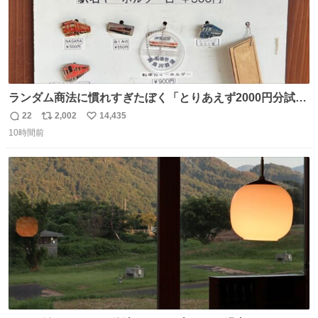
ランダム商法に慣れすぎたぼく「とりあえず2000円分試し
てみるか…」 駅員さん「どれが欲しいの？」 ぼく「えっ
22
2,002
14,435
返
リ
い
良いんですか？」 駅員さん「何が…？？」 やっぱランダム
10時間前
信
ポ
い
って悪い文化だ
数
ス
ね
わ！！！！！！！！！！！！！！！！！！！！
ト
数
数