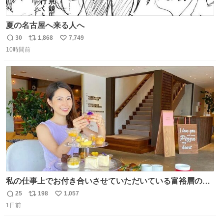
夏の名古屋へ来る人へ
30
1,868
7,749
返
リ
い
10時間前
信
ポ
い
数
ス
ね
ト
数
数
私の仕事上でお付き合いさせていただいている富裕層の社
長さん達は、こんな事しない。 こんな自慢は一切しない
25
198
1,057
返
リ
い
し、なんなら表に出てこない。 自分に自信がない半端モン
1日前
信
ポ
い
はブランドで自分を飾りキラキラ自慢をする。 #折田楓
数
ス
ね