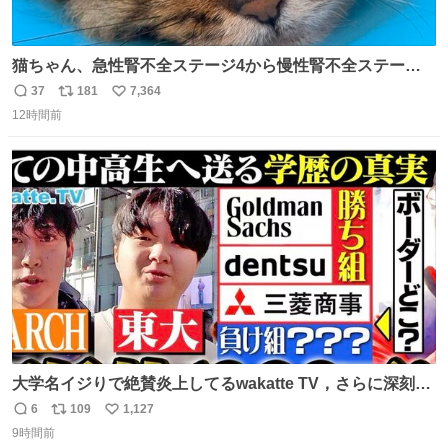
猫ちゃん、急性腎不全ステージ4から慢性腎不全ステージ2
になりました😭点滴も週一で大丈夫になった… このままだ
37
181
7,364
返
リ
い
と2、3日持たないって言われたのが嘘みたい…本当に嬉し
12時間前
信
ポ
い
い😭😭😭頑張ってくれてありがとう😭😭😭 嬉しくて帰り
数
ス
ね
道泣きながら歩いてたら向こうから来た人にすごい顔され
ト
数
数
た🫠
大学名イジりで絶賛炎上してるwakatte TV，さらに深刻な
問題はこっちでは？ ・都内の特定企業に入るのを極度に推
6
109
1,127
返
リ
い
奨し，それ以外の地域で堅実に生きるのを周縁化する ・恋
9時間前
信
ポ
い