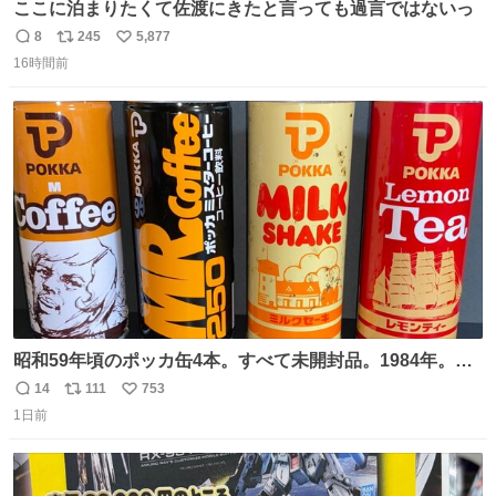
ここに泊まりたくて佐渡にきたと言っても過言ではないっ
8
245
5,877
返
リ
い
16時間前
信
ポ
い
数
ス
ね
ト
数
数
昭和59年頃のポッカ缶4本。すべて未開封品。1984年。P
マーク。昭和レトロ！
14
111
753
返
リ
い
1日前
信
ポ
い
数
ス
ね
ト
数
数