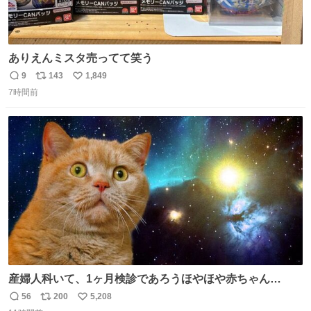
ありえんミスタ売ってて笑う
9
143
1,849
返
リ
い
7時間前
信
ポ
い
数
ス
ね
ト
数
数
産婦人科いて、1ヶ月検診であろうほやほや赤ちゃん👩‍🍼
と推定2,3歳の女の子👧🏻をワンオペで連れてるママがいる
56
200
5,208
返
リ
い