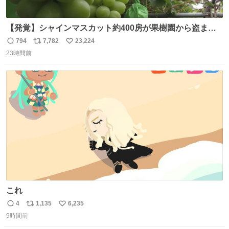
【発覚】シャインマスカット約400房が果樹園から盗まれ
る 栃木・佐野市 news.livedoor.com/article/detail… 被害
794
7,782
23,224
返
リ
い
に遭った果樹園には防犯カメラなどはなく、シャインマス
23時間前
信
ポ
い
カットが盗まれた木には刃物などで切られた跡が。市内で
数
ス
ね
今年に入って同様の被害は確認されておらず、警察はパト
ト
数
数
ロールを強化する。
これ
4
1,135
6,235
返
リ
い
9時間前
信
ポ
い