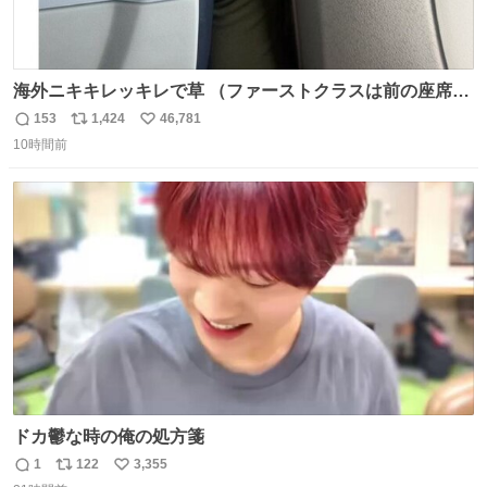
海外ニキキレッキレで草 （ファーストクラスは前の座席で
あるため）
153
1,424
46,781
返
リ
い
10時間前
信
ポ
い
数
ス
ね
ト
数
数
ドカ鬱な時の俺の処方箋
1
122
3,355
返
リ
い