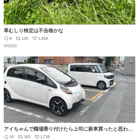
草むしり検定は不合格かな
8
125
1,428
返
リ
い
9時間前
信
ポ
い
数
ス
ね
ト
数
数
アイちゃんで職場乗り付けたら上司に新車買ったと思われ
たの嬉しすぎる。 20年落ちの車もやりようによっては新車
10
163
1,735