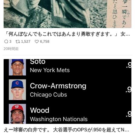
「何んぼなんでもこれではあんまり勇敢すぎます。」 女性
の立ち振る舞い指南コーナーで、大股を「下品」や「はし
3
1,527
6,758
返
リ
い
たない」という言葉を使わず「勇敢すぎます」と洒落っ気
20時間前
信
ポ
い
たっぷりにたしなめる当時の言葉選びよ 勇敢すぎます、使
数
ス
ね
っていきたい… （昭和4年婦人倶楽部新年号より）
ト
数
数
えー球審の白井です。 大谷選手のOPSが.950を超えてNL