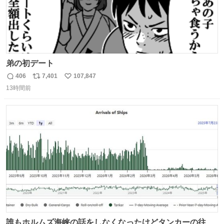
弟の初デート
406
7,401
107,847
返
リ
い
13時間前
信
ポ
い
数
ス
ね
ト
数
数
誰もホルムズ海峡の話をしなくなったけどタンカーの往来