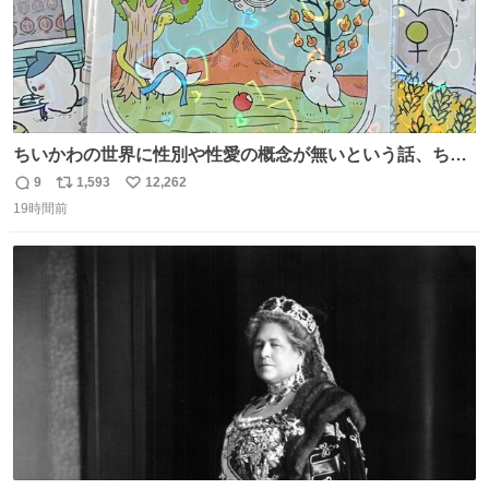
ちいかわの世界に性別や性愛の概念が無いという話、ちい
かわタロットでも恋人・女帝・女教皇あたりは性別を意識
9
1,593
12,262
返
リ
い
させないように描かれてるんだよね。かなり徹底している
19時間前
信
ポ
い
印象。
数
ス
ね
ト
数
数