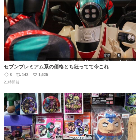
数
セブンプレミアム系の価格とち狂ってて今これ
8
142
1,625
返
リ
い
21時間前
信
ポ
い
数
ス
ね
ト
数
数