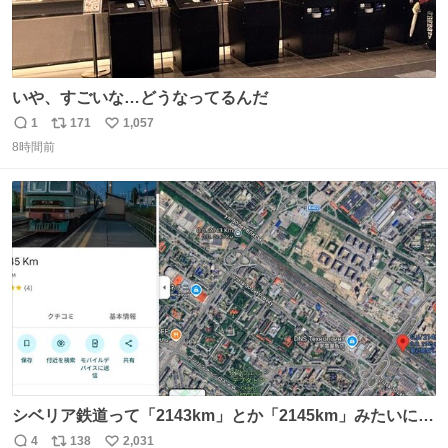
いや、すごいな…どうなってるんだ
1
171
1,057
返
リ
い
8時間前
信
ポ
い
数
ス
ね
ト
数
数
シベリア鉄道って「2143km」とか「2145km」みたいに、
モスクワからの距離名そのままの駅名があるんですね。
4
138
2,031