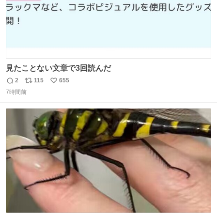
見たことない文章で3回読んだ
2
115
655
返
リ
い
7時間前
信
ポ
い
数
ス
ね
ト
数
数