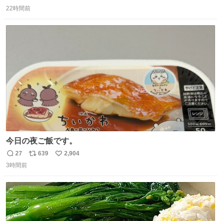
返
リ
い
22時間前
信
ポ
い
数
ス
ね
ト
数
数
今日の夜ご飯です。
27
639
2,904
返
リ
い
3時間前
信
ポ
い
数
ス
ね
ト
数
数