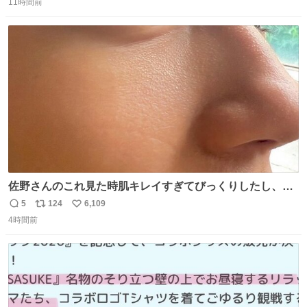
のだけども 女の子ずっとママの側から離れない…⁉️ 手を繋
11時間前
信
ポ
い
がなくてもうろちょろしないしママが歩いたらピクミンみ
数
ス
ね
たいにﾄﾃﾄﾃついてってるし逃走しないし脱走しないし逃げ
ト
数
数
ないし走ら文字数
佐野さんのこれ見た時肌キレイすぎてびっくりしたし、や
はりアイドルって体型･肌管理すごすぎる
5
124
6,109
返
リ
い
4時間前
信
ポ
い
数
ス
ね
ト
数
数