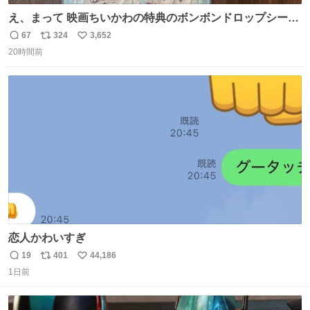
え、まって 映画ちいかわの特典のボンボンドロップシール
もうメルカリにでてるやん #ちいかわ
67
324
3,652
返
リ
い
20時間前
信
ポ
い
数
ス
ね
ト
数
数
恋人かわいすぎ
19
401
44,186
返
リ
い
1日前
信
ポ
い
数
ス
ね
ト
数