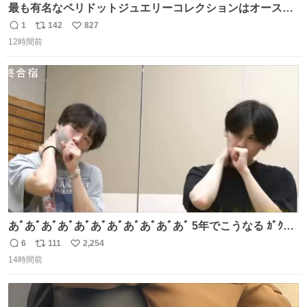
最も有名なペリドットジュエリーコレクションはオースト
リア大公妃イザベラが所有していたもの。一時期キッチン
1
142
827
返
リ
い
ペーパーに包んで保管されていたことに衝撃💥を受けた。
12時間前
信
ポ
い
数
ス
ね
ト
数
数
あﾞあﾞあﾞあﾞあﾞあﾞあﾞあﾞあﾞあﾞあﾞ 5年でこうなる ｶﾞｸｶﾞ
ｸ((( ；ﾟДﾟ)))ﾌﾞﾙﾌﾞﾙ
6
111
2,254
返
リ
い
14時間前
信
ポ
い
数
ス
ね
ト
数