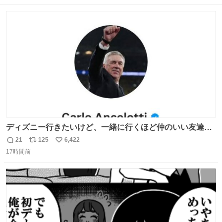
数
ス
ね
ト
数
数
ディズニー行きたいけど、一緒に行くほど仲のいい友達が
居ない… ほんでこれ
21
125
6,422
返
リ
い
17時間前
信
ポ
い
数
ス
ね
ト
数
数