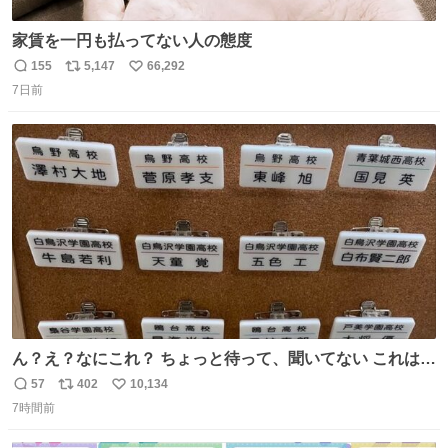
家賃を一円も払ってない人の態度
155
5,147
66,292
返
リ
い
7日前
信
ポ
い
数
ス
ね
ト
数
数
ん？え？なにこれ？ ちょっと待って、聞いてない これは販
売されているのもですか？
57
402
10,134
返
リ
い
7時間前
信
ポ
い
数
ス
ね