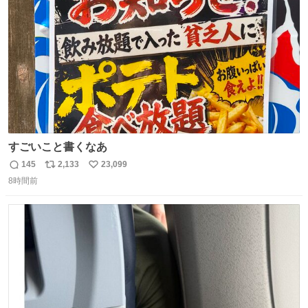
数
すごいこと書くなあ
145
2,133
23,099
返
リ
い
8時間前
信
ポ
い
数
ス
ね
ト
数
数