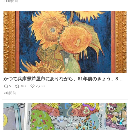
21時間前
信
ポ
い
数
ス
ね
ト
数
数
かつて兵庫県芦屋市にありながら、81年前のきょう、8月6
日の阪神大空襲の折に残念ながら焼失した、 #ゴッホ の幻
5
762
2,733
返
リ
い
の「 #ヒマワリ 」。 当館は、東京都にある武者小路実篤記
7時間前
信
ポ
い
念館にご協力いただき、当時発行されたカラー印刷画集よ
数
ス
ね
り陶板で原寸大に再現し、2014年より展示しています。 #
ト
数
数
大塚国際美術館