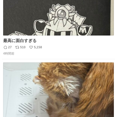
最高に面白すぎる
27
510
5,158
返
リ
い
4時間前
信
ポ
い
数
ス
ね
ト
数
数