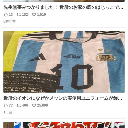
先生無事みつかりました！ 近所のお家の庭のはじっこでう
ずくまってました💦 拡散してくれたり探してくれたみなさ
13
182
1,519
返
リ
い
ん本当にありがとございます！ 飛び出し防止柵を増やして
6時間前
信
ポ
い
先生とちょびが怖い思いをしないでいいようにしようと思
数
ス
ね
う！
ト
数
数
近所のイオンになぜかメッシの実使用ユニフォームが飾っ
てあっておもろい
77
406
25,090
返
リ
い
1日前
信
ポ
い
数
ス
ね
ト
数