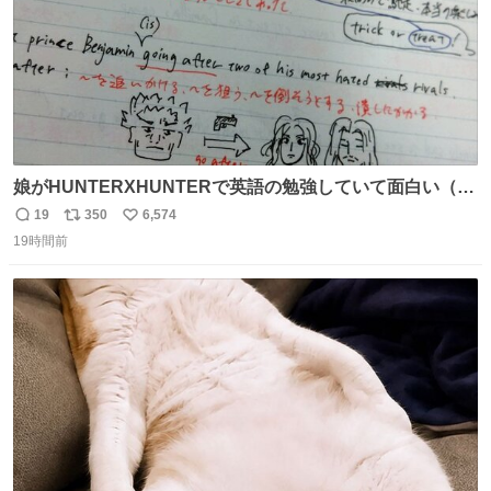
娘がHUNTERXHUNTERで英語の勉強していて面白い（娘
の許可済み）
19
350
6,574
返
リ
い
19時間前
信
ポ
い
数
ス
ね
ト
数
数