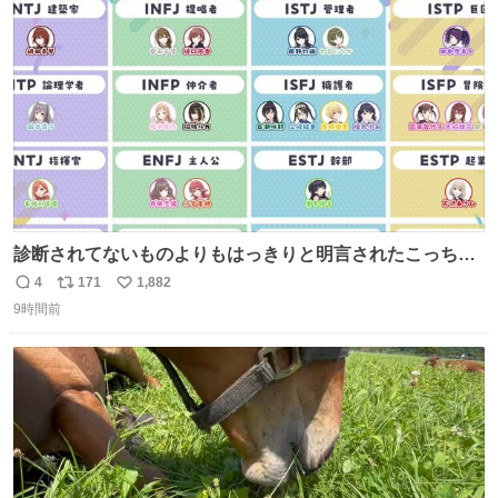
ト
数
数
診断されてないものよりもはっきりと明言されたこっちで
話しませんかというお気持ち
4
171
1,882
返
リ
い
9時間前
信
ポ
い
数
ス
ね
ト
数
数