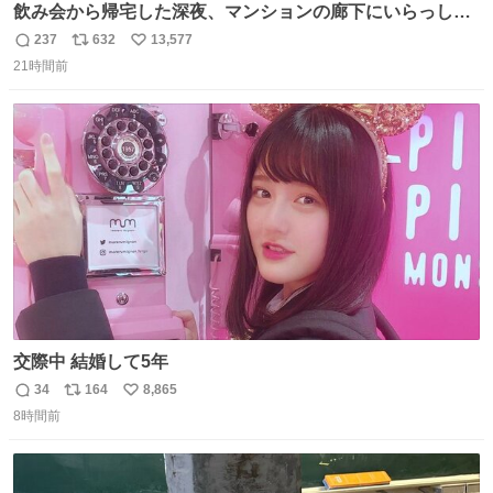
飲み会から帰宅した深夜、マンションの廊下にいらっしゃ
ったオニヤンマ様 まさかこんな都会でお会いできるなんて
237
632
13,577
返
リ
い
思っておらず大興奮しております かっこよすぎる 指を差し
21時間前
信
ポ
い
伸べると乗ってきてくれたのでひとまず一緒に帰宅しまし
数
ス
ね
たが、飛ばないということは弱っていらっしゃるのでしょ
ト
数
数
うか…素敵すぎる
交際中 結婚して5年
34
164
8,865
返
リ
い
8時間前
信
ポ
い
数
ス
ね
ト
数
数