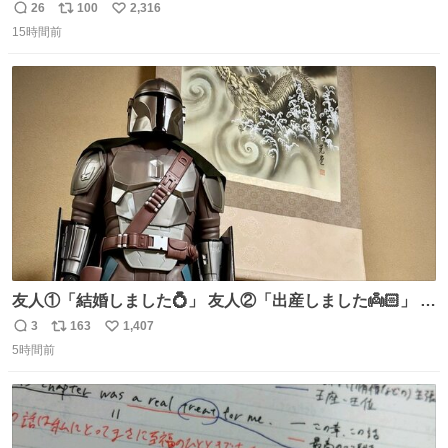
１位に躍り出ました。
26
100
2,316
返
リ
い
15時間前
信
ポ
い
数
ス
ね
ト
数
数
友人①「結婚しました💍」 友人②「出産しました👼🏻」 友
人③「マイホーム建てました🏡」 私「ｺｽﾄｺのﾃﾞｨﾝ・ｼﾞｬﾘﾝ
3
163
1,407
返
リ
い
さんを床の間に飾ってみました」
5時間前
信
ポ
い
数
ス
ね
ト
数
数