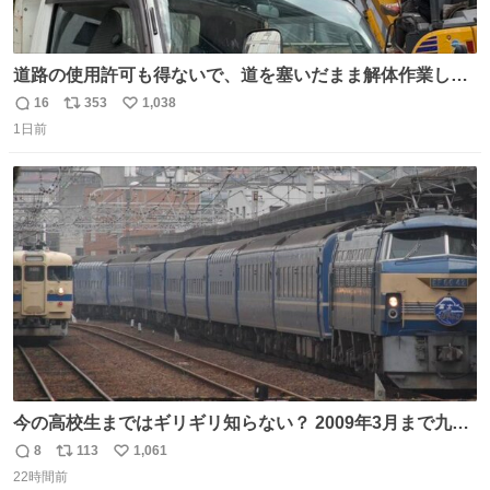
道路の使用許可も得ないで、道を塞いだまま解体作業して
る。 写真を撮ろうとしたら「勝手に写真撮るな馬鹿野郎」
16
353
1,038
返
リ
い
と罵倒されるなど。
1日前
信
ポ
い
数
ス
ね
ト
数
数
今の高校生まではギリギリ知らない？ 2009年3月まで九州
に寝台特急が走っていたことを
8
113
1,061
返
リ
い
22時間前
信
ポ
い