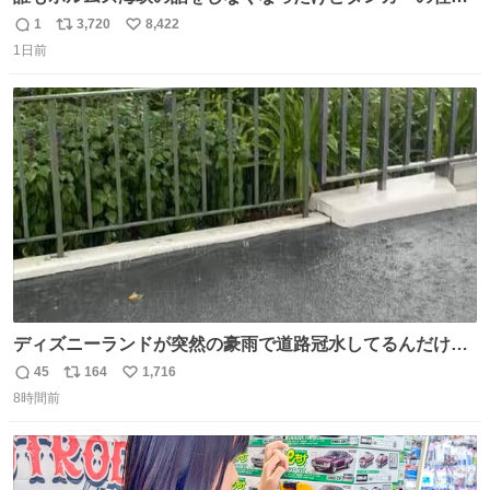
は消滅したままですねと
1
3,720
8,422
返
リ
い
1日前
信
ポ
い
数
ス
ね
ト
数
数
ディズニーランドが突然の豪雨で道路冠水してるんだけど
☔️ この雨で今年初のミッションクールダウン中止。幾ら何
45
164
1,716
返
リ
い
でもやばすぎだろ...
8時間前
信
ポ
い
数
ス
ね
ト
数
数