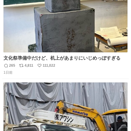
文化祭準備中だけど、机上があまりにいじめっぽすぎる
265
4,811
111,022
返
リ
い
1日前
信
ポ
い
数
ス
ね
ト
数
数