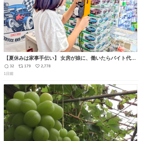
【夏休みは家事手伝い】 女房が娘に、働いたらバイト代も
らえば？と言ったら、娘は、いらない、と言って黙々と働
32
179
2,778
返
リ
い
いてくれました。 あとでソフトクリーム買ってやろうと思
1日前
信
ポ
い
いました。
数
ス
ね
ト
数
数