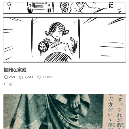
数
ス
ね
ト
数
数
複雑な家庭
259
3,243
32,011
返
リ
い
1日前
信
ポ
い
数
ス
ね
ト
数
数