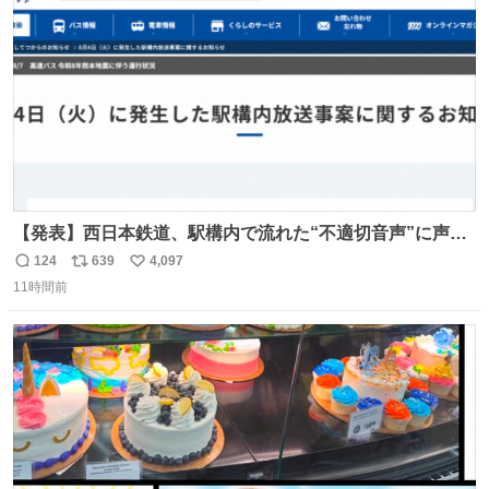
数
【発表】西日本鉄道、駅構内で流れた“不適切音声”に声明
「被害届も検討」 news.livedoor.com/article/detail… 4日
124
639
4,097
返
リ
い
に西鉄福岡（天神）駅および薬院駅で発生した駅構内放送
11時間前
信
ポ
い
事案について声明を公表した。「第三者によって駅構内放
数
ス
ね
送設備に外部から不正に音声が流された可能性も含めて確
ト
数
数
認を実施」と説明した。