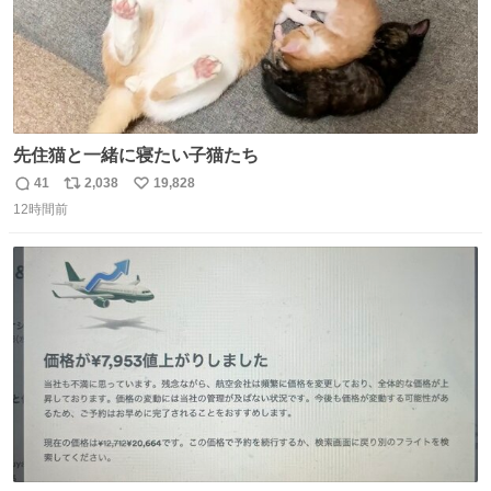
先住猫と一緒に寝たい子猫たち
41
2,038
19,828
返
リ
い
12時間前
信
ポ
い
数
ス
ね
ト
数
数