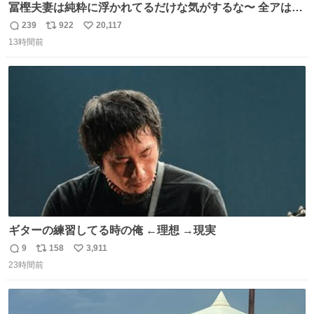
冨樫夫妻は純粋に浮かれてるだけな気がするな〜 全アはこ
こに自分の市場価値的なものを上乗せするので、 すっぴん
239
922
20,117
返
リ
い
＆寝起きのボサボサ頭でも「今日も可愛いね」が止まらな
13時間前
信
ポ
い
い。放っておくと永遠に髪撫でてきて作業進まない()
数
ス
ね
156cm40kg、年中日焼け止めとお友達の私より綺麗な手や
ト
数
数
めてもろて とか言う
ギターの練習してる時の俺 ←理想 →現実
9
158
3,911
返
リ
い
23時間前
信
ポ
い
数
ス
ね
ト
数
数