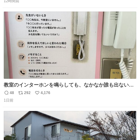
介したやつ。おじさんにもおばさんにもオススメだ。ドラ
12時間前
信
ポ
い
ストに売ってるぞ。ドライシャンプーって書いてあるけど
数
ス
ね
汗拭きシートみたいなもの。耳裏襟足首筋がんがん拭いて
ト
数
数
汗臭不安を解消。
教室のインターホンを鳴らしても、なかなか誰も出ないこ
とがあります…。 もしかすると「電話の出方」に困ってい
48
292
4,176
返
リ
い
るのかもしれません。 そこで「何を話せばいいか」が見え
1日前
信
ポ
い
る手引きを用意して、安心して電話に出られるようにしま
数
ス
ね
す。 インターホンの応対も大切なコミュニケーションの学
ト
数
数
びです。