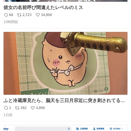
彼女の名前呼び間違えたレベルのミス
68
2,723
34,906
返
リ
い
10時間前
信
ポ
い
数
ス
ね
ト
数
数
ふと冷蔵庫見たら、脳天を三日月宗近に突き刺されてるく
りまんじゅうパイセンが
1
392
4,996
返
リ
い
1日前
信
ポ
い
数
ス
ね
ト
数