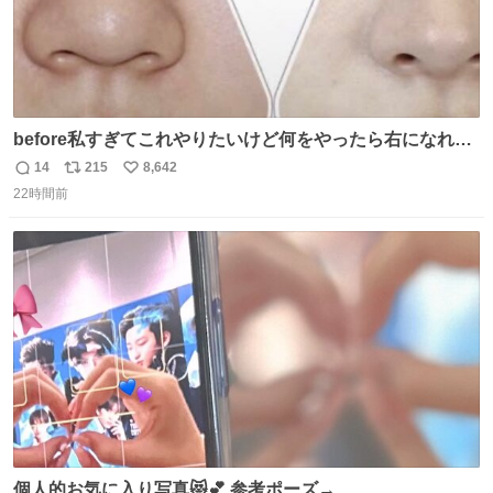
before私すぎてこれやりたいけど何をやったら右になれる
の
14
215
8,642
返
リ
い
22時間前
信
ポ
い
数
ス
ね
ト
数
数
個人的お気に入り写真😻💕 参考ポーズ→