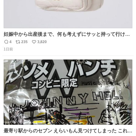
妊娠中から出産後まで、何も考えずにサッと持って行ける
ようなショルダーバッグが欲しいな〜と思っていたのだけ
4
235
3,820
返
リ
い
ど snidelでめちゃくちゃピッタリなものを見つけたので買
1日前
信
ポ
い
った！✨ スマホと小物とペットボトルが入るの最高すぎる
数
ス
ね
🥹 しかもスマホ入れ独立してるしファスナーない！地味に
ト
数
数
嬉しいやつ！！！
最寄り駅からのセブン えらいもん見つけてしまった これ売