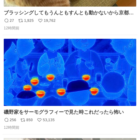
ブラッシングしてもうんともすんとも動かないから京都の
寺にある庭みたいになってる
27
1,925
19,762
返
リ
い
12時間前
信
ポ
い
数
ス
ね
ト
数
数
磯野家をサーモグラフィーで見た時これだったら怖い
256
850
53,135
返
リ
い
12時間前
信
ポ
い
数
ス
ね