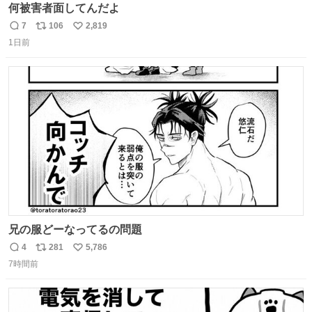
何被害者面してんだよ
7
106
2,819
返
リ
い
1日前
信
ポ
い
数
ス
ね
ト
数
数
兄の服どーなってるの問題
4
281
5,786
返
リ
い
7時間前
信
ポ
い
数
ス
ね
ト
数