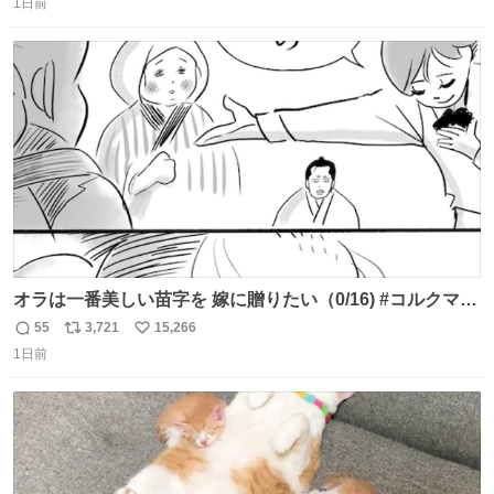
1日前
信
ポ
い
数
ス
ね
ト
数
数
オラは一番美しい苗字を 嫁に贈りたい（0/16) #コルクマン
ガ専科
55
3,721
15,266
返
リ
い
1日前
信
ポ
い
数
ス
ね
ト
数
数