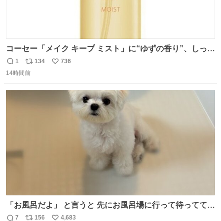
コーセー「メイク キープ ミスト」に“ゆずの香り”、しっと
りツヤ肌叶う保湿タイプ - fashion-press.net/news/148945
1
134
736
返
リ
い
14時間前
信
ポ
い
数
ス
ね
ト
数
数
「お風呂だよ」 と言うと 先にお風呂場に行って待っててく
れる 賢いライス
7
156
4,683