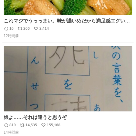
これマジでうっっまい。味が濃いめだから満足感エグいし
1週間で3キロ痩せた😭
10
200
2,414
返
リ
い
12時間前
信
ポ
い
数
ス
ね
ト
数
数
娘よ……それは違うと思うぞ
819
14,535
155,168
返
リ
い
14時間前
信
ポ
い