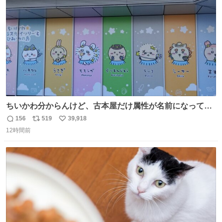
数
ちいかわ分からんけど、古本屋だけ属性が名前になってる
のはどういうこと？
156
519
39,918
返
リ
い
12時間前
信
ポ
い
数
ス
ね
ト
数
数