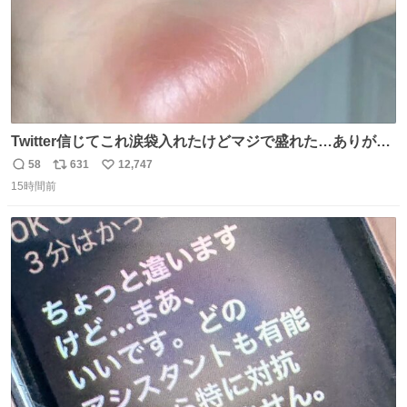
Twitter信じてこれ涙袋入れたけどマジで盛れた…ありがと
う…
58
631
12,747
返
リ
い
15時間前
信
ポ
い
数
ス
ね
ト
数
数