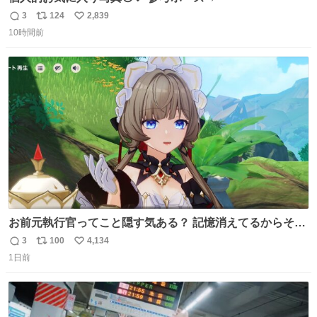
3
124
2,839
返
リ
い
10時間前
信
ポ
い
数
ス
ね
ト
数
数
お前元執行官ってこと隠す気ある？ 記憶消えてるからそん
な考えに至らないだろうけどさ…
3
100
4,134
返
リ
い
1日前
信
ポ
い
数
ス
ね
ト
数
数