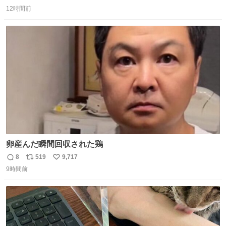
返
リ
い
12時間前
信
ポ
い
数
ス
ね
ト
数
数
卵産んだ瞬間回収された鶏
8
519
9,717
返
リ
い
9時間前
信
ポ
い
数
ス
ね
ト
数
数