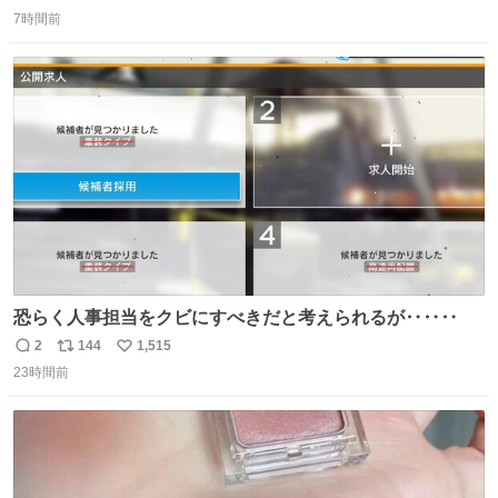
返
リ
い
7時間前
信
ポ
い
数
ス
ね
ト
数
数
恐らく人事担当をクビにすべきだと考えられるが‥‥‥
2
144
1,515
返
リ
い
23時間前
信
ポ
い
数
ス
ね
ト
数
数