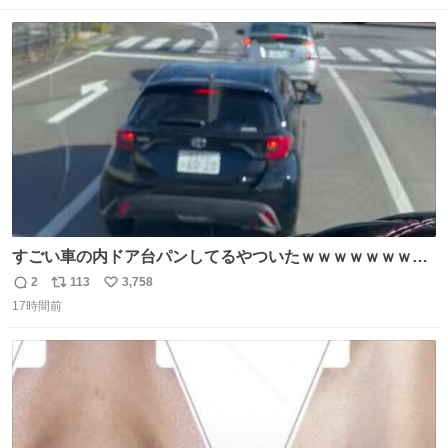
数
ス
ね
ト
数
数
すごい車の内ドア台パンしてるやついたｗｗｗｗｗｗｗｗ
ｗｗｗｗｗｗ
2
113
3,758
返
リ
い
17時間前
信
ポ
い
数
ス
ね
ト
数
数