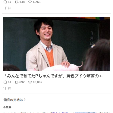
ってくれへんかな… #浅井健一 #ポテチ #ロックの名盤
14
138
4,263
返
リ
い
1日前
信
ポ
い
数
ス
ね
ト
数
数
「みんなで育てたPちゃんですが、黄色ブドウ球菌のエン
テロトキシン（耐熱性毒素）が検出されたので、議論する
14
692
10,082
返
リ
い
までもなく処分が決まりました」
1日前
信
ポ
い
数
ス
ね
ト
数
数