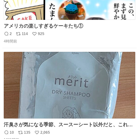
アメリカの楽しすぎるケーキたち①
2
114
925
返
リ
い
4時間前
信
ポ
い
数
ス
ね
ト
数
数
汗臭さが気になる季節、スースーシート以外だと、これが
とにかくスッキリする。2年くらい前に #生活は踊る で紹
10
135
2,065
返
リ
い