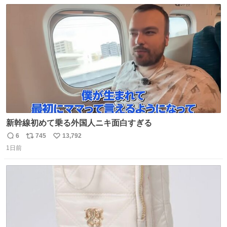
数
ス
ね
ト
数
数
新幹線初めて乗る外国人ニキ面白すぎる
6
745
13,792
返
リ
い
1日前
信
ポ
い
数
ス
ね
ト
数
数