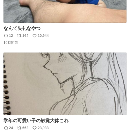
なんて失礼なやつ
12
164
10,944
返
リ
い
16時間前
信
ポ
い
数
ス
ね
ト
数
数
学年の可愛い子の触覚大体これ
24
662
23,933