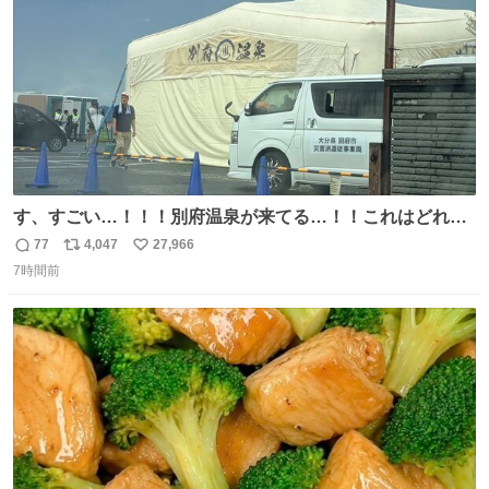
す、すごい…！！！別府温泉が来てる…！！これはどれぐ
らい待つんだろう…
77
4,047
27,966
返
リ
い
7時間前
信
ポ
い
数
ス
ね
ト
数
数