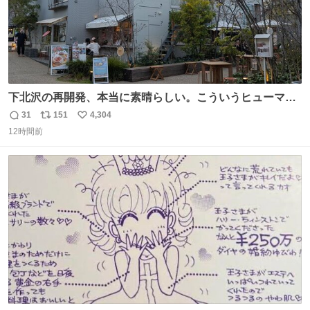
下北沢の再開発、本当に素晴らしい。こういうヒューマン
スケールの開発がいいんだよ。
31
151
4,304
返
リ
い
12時間前
信
ポ
い
数
ス
ね
ト
数
数