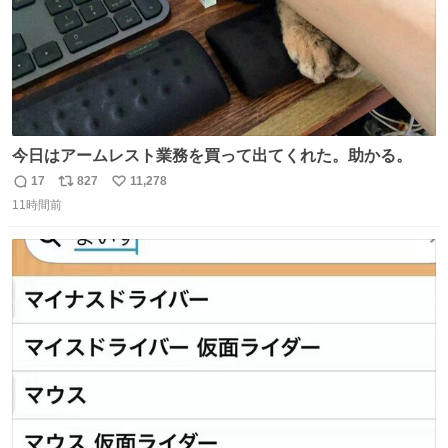
今日はアームレスト業務を買って出てくれた。助かる。
17
827
11,278
返
リ
い
11時間前
信
ポ
い
数
ス
ね
ト
数
数