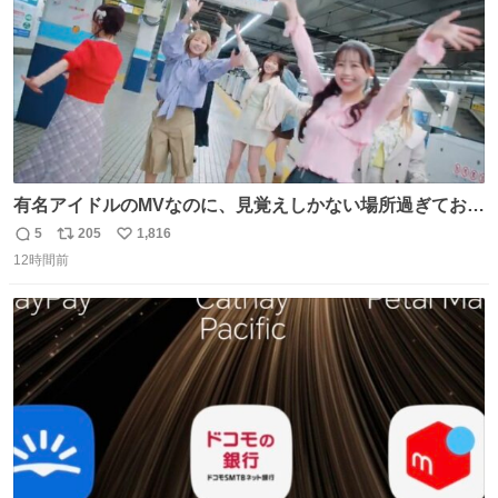
有名アイドルのMVなのに、見覚えしかない場所過ぎておも
ろいな
5
205
1,816
返
リ
い
12時間前
信
ポ
い
数
ス
ね
ト
数
数