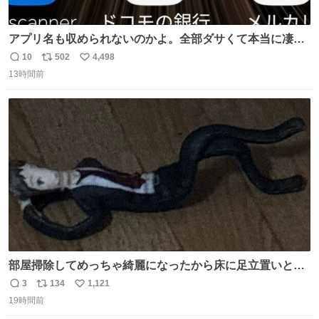
アプリ名も収められないのかよ。全部ダサくて本当に凄
い。 https://t.co/LemyLGyVkR
10
502
4,498
返
リ
い
13時間前
信
ポ
い
数
ス
ね
ト
数
数
部屋掃除してめっちゃ綺麗になったから床に足立置いとい
たら家族にまだゴミ残ってるよって言われて神
3
134
1,121
返
リ
い
19時間前
信
ポ
い