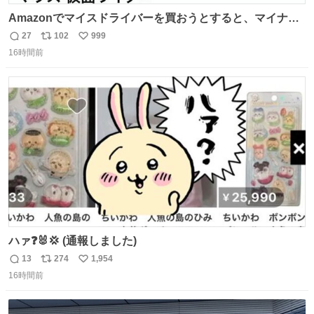
Amazonでマイスドライバーを買おうとすると、マイナス
ドライバー先輩が出しゃばってくる
27
102
999
返
リ
い
16時間前
信
ポ
い
数
ス
ね
ト
数
数
ハァ❓🐰💢 (通報しました)
13
274
1,954
返
リ
い
16時間前
信
ポ
い
数
ス
ね
ト
数