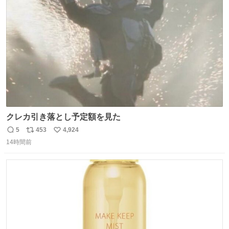
ト
数
数
クレカ引き落とし予定額を見た
5
453
4,924
返
リ
い
14時間前
信
ポ
い
数
ス
ね
ト
数
数