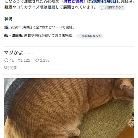
マジかよ……
41
121
1,158
返
リ
い
8時間前
信
ポ
い
数
ス
ね
ト
数
数