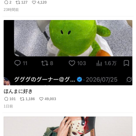
ｗｗｗｗｗｗ
2
127
4,120
返
リ
い
23時間前
信
ポ
い
数
ス
ね
ト
数
数
ほんまに好き
101
1,186
49,003
返
リ
い
1日前
信
ポ
い
数
ス
ね
ト
数
数