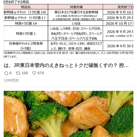
数
は、JR東日本管内のえきねっとトクだ値無くすの？ 控え
めに言ってクソすぎんか？
8
108
678
返
リ
い
16時間前
信
ポ
い
数
ス
ね
ト
数
数