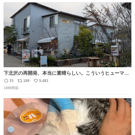
数
ス
ね
ト
数
数
下北沢の再開発、本当に素晴らしい。こういうヒューマン
スケールの開発がいいんだよ。
33
189
5,481
返
リ
い
18時間前
信
ポ
い
数
ス
ね
ト
数
数