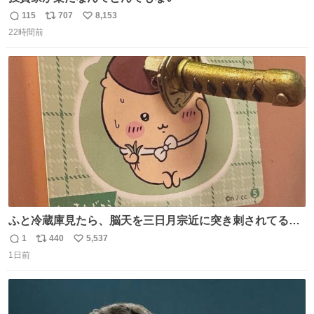
115
707
8,153
返
リ
い
22時間前
信
ポ
い
数
ス
ね
ト
数
数
ふと冷蔵庫見たら、脳天を三日月宗近に突き刺されてるく
りまんじゅうパイセンが
1
440
5,537
返
リ
い
1日前
信
ポ
い
数
ス
ね
ト
数
数