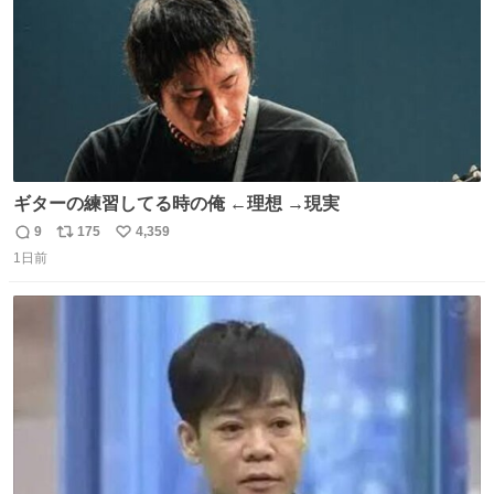
ギターの練習してる時の俺 ←理想 →現実
9
175
4,359
返
リ
い
1日前
信
ポ
い
数
ス
ね
ト
数
数