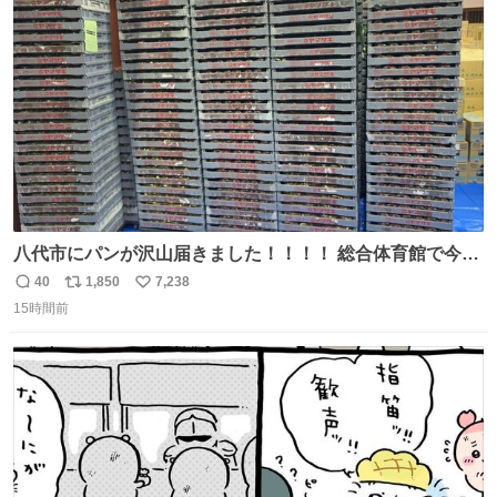
ト
数
数
八代市にパンが沢山届きました！！！！ 総合体育館で今配
ってるそうなので、是非取りに行けそうな方は行ってみて
40
1,850
7,238
返
リ
い
ください💪
15時間前
信
ポ
い
数
ス
ね
ト
数
数