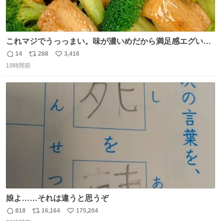
これマジでうっっまい。味が濃いめだから満足感エグいし
1週間で3キロ痩せた😭
14
288
3,416
返
リ
い
18時間前
信
ポ
い
数
ス
ね
ト
数
数
娘よ……それは違うと思うぞ
818
16,164
175,204
返
リ
い