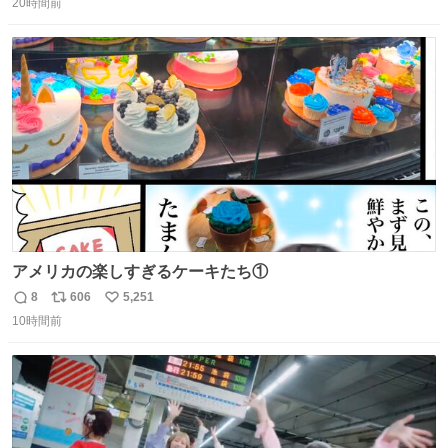
20時間前
信
ポ
い
数
ス
ね
ト
数
数
アメリカの楽しすぎるケーキたち①
8
606
5,251
返
リ
い
10時間前
信
ポ
い
数
ス
ね
ト
数
数