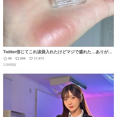
Twitter信じてこれ涙袋入れたけどマジで盛れた…ありがと
う…
96
898
17,473
返
リ
い
21時間前
信
ポ
い
数
ス
ね
ト
数
数