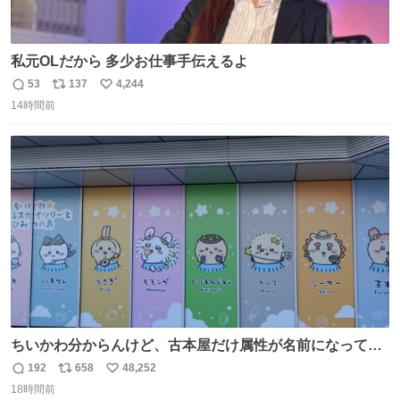
私元OLだから 多少お仕事手伝えるよ
53
137
4,244
返
リ
い
14時間前
信
ポ
い
数
ス
ね
ト
数
数
ちいかわ分からんけど、古本屋だけ属性が名前になってる
のはどういうこと？
192
658
48,252
返
リ
い
18時間前
信
ポ
い