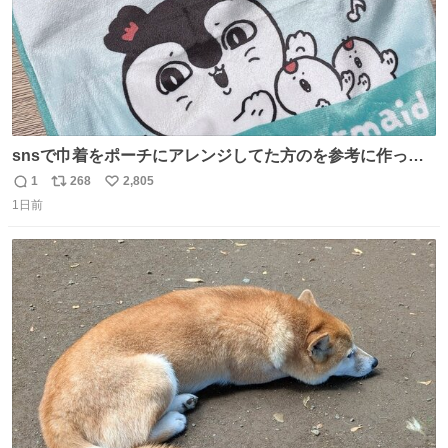
snsで巾着をポーチにアレンジしてた方のを参考に作って
みました🧵 裁縫は得意でないので、ザクザクの目測で縫い
1
268
2,805
返
リ
い
ましたので悪しからず🙏🏻 裏地は人魚のウロコ風な柄にし
1日前
信
ポ
い
てみたらめっちゃ良き☺️ 島二郎とちいかわチャームもお気
数
ス
ね
に入り⭐️
ト
数
数