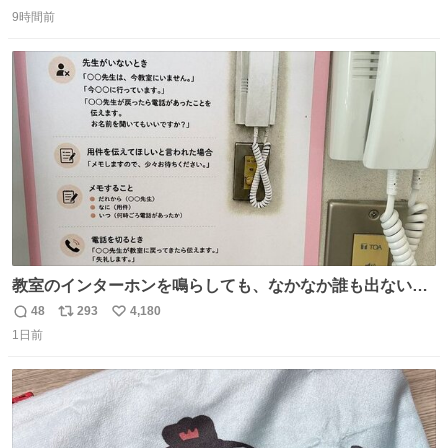
返
リ
い
9時間前
信
ポ
い
数
ス
ね
ト
数
数
教室のインターホンを鳴らしても、なかなか誰も出ないこ
とがあります…。 もしかすると「電話の出方」に困ってい
48
293
4,180
返
リ
い
るのかもしれません。 そこで「何を話せばいいか」が見え
1日前
信
ポ
い
る手引きを用意して、安心して電話に出られるようにしま
数
ス
ね
す。 インターホンの応対も大切なコミュニケーションの学
ト
数
数
びです。