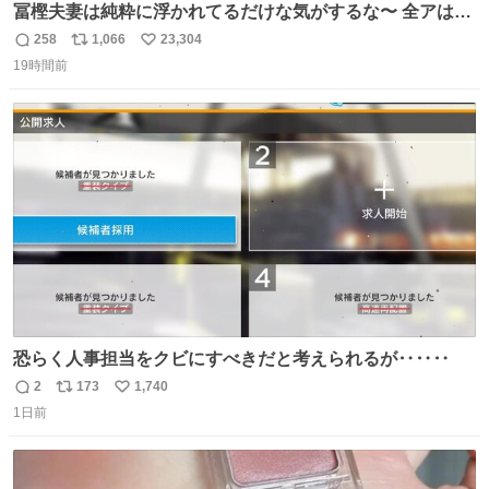
冨樫夫妻は純粋に浮かれてるだけな気がするな〜 全アはこ
こに自分の市場価値的なものを上乗せするので、 すっぴん
258
1,066
23,304
返
リ
い
＆寝起きのボサボサ頭でも「今日も可愛いね」が止まらな
19時間前
信
ポ
い
い。放っておくと永遠に髪撫でてきて作業進まない()
数
ス
ね
156cm40kg、年中日焼け止めとお友達の私より綺麗な手や
ト
数
数
めてもろて とか言う
恐らく人事担当をクビにすべきだと考えられるが‥‥‥
2
173
1,740
返
リ
い
1日前
信
ポ
い
数
ス
ね
ト
数
数