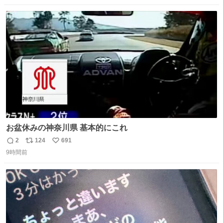
数
ス
ね
ト
数
数
お盆休みの神奈川県 基本的にこれ
2
124
691
返
リ
い
9時間前
信
ポ
い
数
ス
ね
ト
数
数