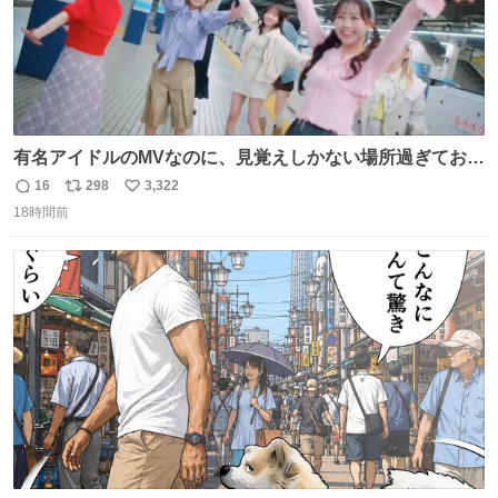
有名アイドルのMVなのに、見覚えしかない場所過ぎておも
ろいな
16
298
3,322
返
リ
い
18時間前
信
ポ
い
数
ス
ね
ト
数
数