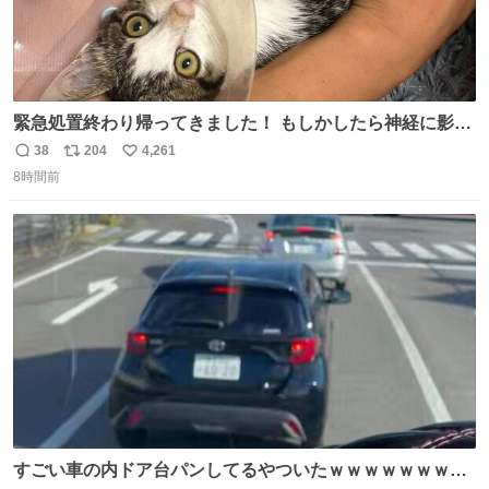
緊急処置終わり帰ってきました！ もしかしたら神経に影響
も出ているのかもと、、その影響で出にくいのもあるかも
38
204
4,261
返
リ
い
との事 内臓エコーもしてみると少し動きが弱いのかもなぁ
8時間前
信
ポ
い
と先生が言っておりました。 明日また病院です！ 帰ってき
数
ス
ね
て弟にぐるぐる言いながら甘えん坊してました☺️
ト
数
数
すごい車の内ドア台パンしてるやついたｗｗｗｗｗｗｗｗ