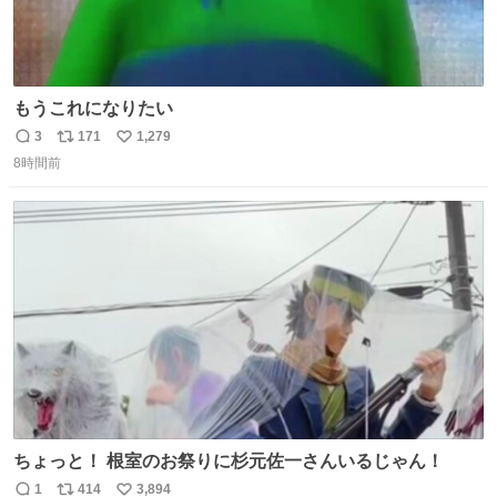
もうこれになりたい
3
171
1,279
返
リ
い
8時間前
信
ポ
い
数
ス
ね
ト
数
数
ちょっと！ 根室のお祭りに杉元佐一さんいるじゃん！
1
414
3,894