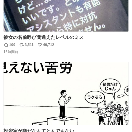
彼女の名前呼び間違えたレベルのミス
100
3,511
49,712
返
リ
い
16時間前
信
ポ
い
数
ス
ね
ト
数
数
投資家が楽だなんてとんでもない