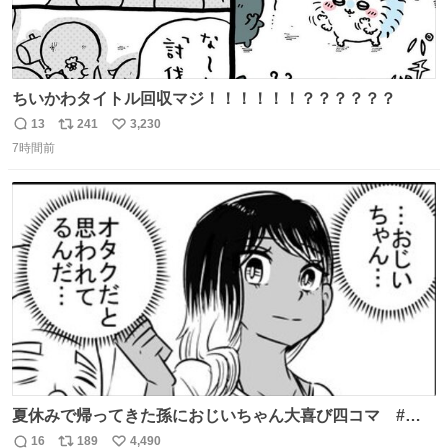
ちいかわタイトル回収マジ！！！！！！？？？？？？
13
241
3,230
返
リ
い
7時間前
信
ポ
い
数
ス
ね
ト
数
数
夏休みで帰ってきた孫におじいちゃん大喜び四コマ #四
コマ漫画 #Web漫画 #漫画が読めるハッシュタグ
16
189
4,490