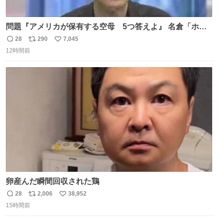
問題『アメリカが保有する空母 5つ答えよ』 名倉「ホン
マごめん、日本」
28
290
7,045
返
リ
い
12時間前
信
ポ
い
数
ス
ね
ト
数
数
卵産んだ瞬間回収された鶏
28
2,006
38,952
返
リ
い
15時間前
信
ポ
い