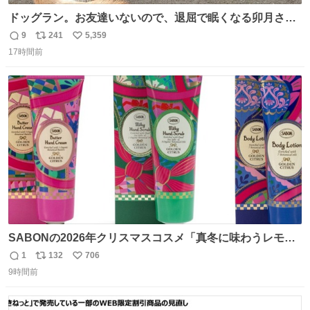
ドッグラン。お友達いないので、退屈で眠くなる卯月さ
ん。 #柴犬卯月
9
241
5,359
返
リ
い
17時間前
信
ポ
い
数
ス
ね
ト
数
数
SABONの2026年クリスマスコスメ「真冬に味わうレモン
ティーの香り」限定ボディスクラブ＆バスオイルなど -
1
132
706
返
リ
い
fashion-press.net/news/149659
9時間前
信
ポ
い
数
ス
ね
ト
数