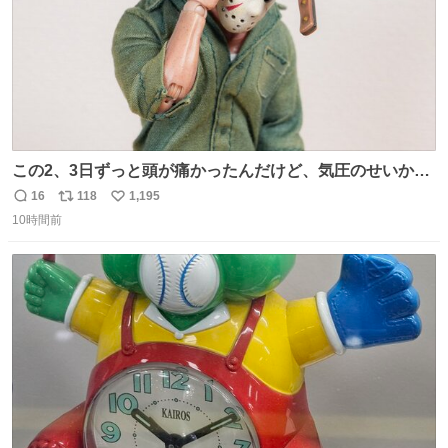
この2、3日ずっと頭が痛かったんだけど、気圧のせいかし
ら…
16
118
1,195
返
リ
い
10時間前
信
ポ
い
数
ス
ね
ト
数
数