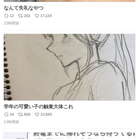
なんて失礼なやつ
12
202
17,119
返
リ
い
23時間前
信
ポ
い
数
ス
ね
ト
数
数
学年の可愛い子の触覚大体これ
34
908
33,665
返
リ
い
13時間前
信
ポ
い
数
ス
ね
ト
数