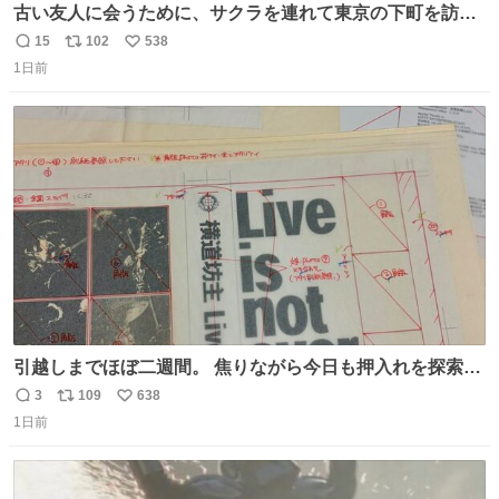
古い友人に会うために、サクラを連れて東京の下町を訪れ
た昌兵衛さん✨田舎とのギャップに驚きつつ、果たして無
15
102
538
返
リ
い
事に友人との再会を果たすことが出来るでしょうか…⁉️😳
1日前
信
ポ
い
💧 #田舎者あるある #秋田犬のいる暮らし #明日に続く
数
ス
ね
ト
数
数
引越しまでほぼ二週間。 焦りながら今日も押入れを探索。
もう絶対に要らないんだけど捨てられないものが後から後
3
109
638
返
リ
い
から出てくる。 その代表が版下。 若いデザイナーは見たこ
1日前
信
ポ
い
ともあるまい。
数
ス
ね
ト
数