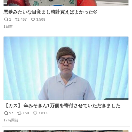
悪夢みたいな目覚まし時計買えばよかった⚾
1
467
3,508
返
リ
い
1日前
信
ポ
い
数
ス
ね
ト
数
数
【カス】 辛みそきん1万個を寄付させていただきました
57
150
7,813
返
リ
い
17時間前
信
ポ
い
数
ス
ね