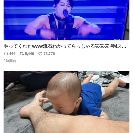
やってくれたwww流石わかってらっしゃる🤣🤣🤣 #Mステ
#西川貴教
466
5,449
73,776
返
リ
い
9時間前
信
ポ
い
数
ス
ね
ト
数
数