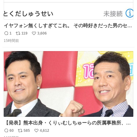
イヤフォン無くしすぎてこれ。 その時好きだった男のセコ
ムの名前にしてる
1
119
3,606
返
リ
い
15時間前
信
ポ
い
数
ス
ね
ト
数
数
【発表】熊本出身・くりぃむしちゅーらの所属事務所、被
災地に義援金寄付 news.livedoor.com/article/detail… くり
60
585
4,612
返
リ
い