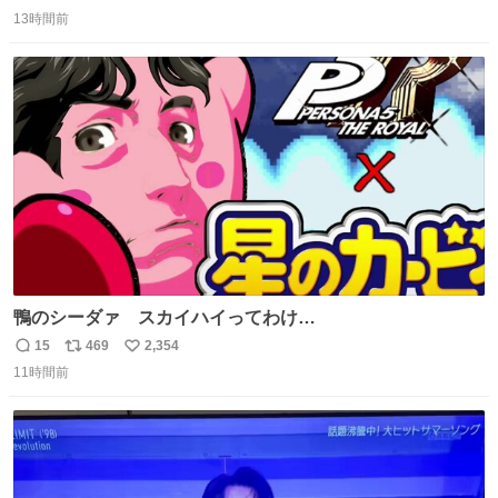
返
リ
い
13時間前
信
ポ
い
数
ス
ね
ト
数
数
鴨のシーダァ スカイハイってわけ
youtu.be/QbctcHorQyA
15
469
2,354
返
リ
い
11時間前
信
ポ
い
数
ス
ね
ト
数
数