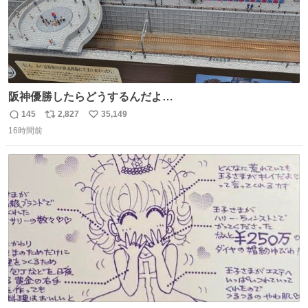
阪神優勝したらどうするんだよ…
145
2,827
35,149
返
リ
い
16時間前
信
ポ
い
数
ス
ね
ト
数
数