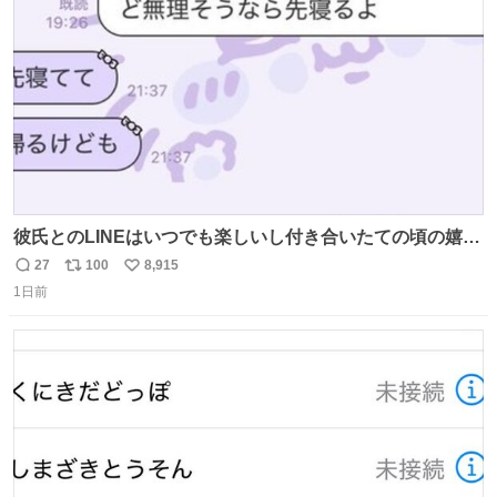
数
彼氏とのLINEはいつでも楽しいし付き合いたての頃の嬉し
かったLINEは無限にあるけど(同棲前は1日で各50通くらい
27
100
8,915
返
リ
い
送りあってたし)最近嬉しかったのはこれ
1日前
信
ポ
い
数
ス
ね
ト
数
数