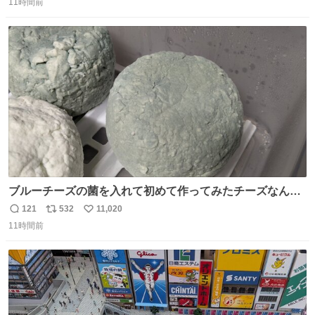
ぃむしちゅーやマツコ、有働由美子らが所属する芸能事務
11時間前
信
ポ
い
所「チャッターボックス」が7日、公式サイトを更新。熊
数
ス
ね
本地震の被災地支援のため義援金を寄付したことを公表し
ト
数
数
た。
ブルーチーズの菌を入れて初めて作ってみたチーズなんだ
けど 本能でちょっとヤバいと思っちゃう見た目だな
121
532
11,020
返
リ
い
11時間前
信
ポ
い
数
ス
ね
ト
数
数