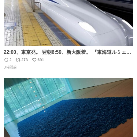
22:00、東京発。 翌朝6:59、新大阪着。 『東海道ルミエー
ルエクスプレス』が今夜、初運行！ 岐阜羽島駅で夜を越す
2
273
691
返
リ
い
東海道新幹線。寝台列車じゃないのに、朝まで新幹線とい
3時間前
信
ポ
い
う、なんだか特別体験😉 #TRAINTRIP #東海道ルミエール
数
ス
ね
エクスプレス
ト
数
数