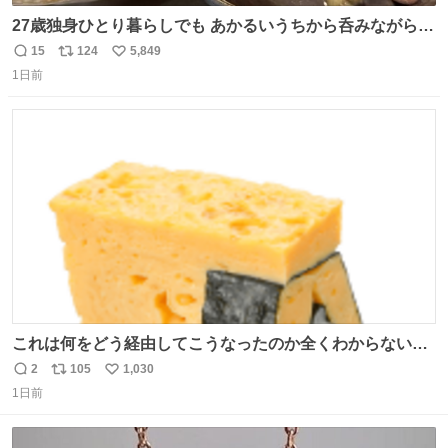
27歳独身ひとり暮らしでも あかるいうちから呑みながらキ
ッチンでひとり焼肉できてしあわせだもん՞ o̴̶̷̥ ̫ o̴̶̷̥ ՞
15
124
5,849
返
リ
い
1日前
信
ポ
い
数
ス
ね
ト
数
数
これは何をどう経由してこうなったのか全くわからない構
造のすしざんまいの玉子
2
105
1,030
返
リ
い
1日前
信
ポ
い
数
ス
ね
ト
数