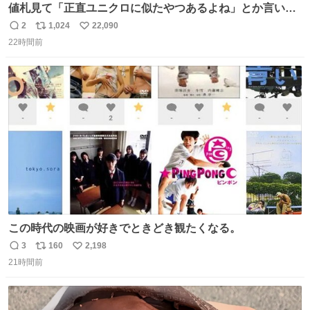
値札見て「正直ユニクロに似たやつあるよね」とか言い出
すの好きすぎるWWWWWWWWWWWWW こちら側と同じ
2
1,024
22,090
返
リ
い
感覚助かる🙂‍↕️🙂‍↕️🙂‍↕️
22時間前
信
ポ
い
数
ス
ね
ト
数
数
この時代の映画が好きでときどき観たくなる。
3
160
2,198
返
リ
い
21時間前
信
ポ
い
数
ス
ね
ト
数