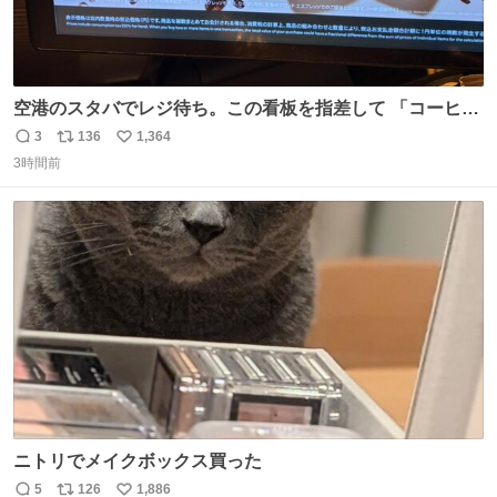
空港のスタバでレジ待ち。この看板を指差して 「コーヒー
苦手な人コーヒー飲まないよ！」て叫び続けてる子供いて
3
136
1,364
返
リ
い
吹き出しそうwお母さんお疲れ様です。
3時間前
信
ポ
い
数
ス
ね
ト
数
数
ニトリでメイクボックス買った
5
126
1,886