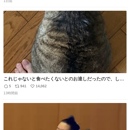
1日前
信
ポ
い
数
ス
ね
ト
数
数
これじゃないと食べたくないとのお達しだったので、しっ
ぽ置き場係になっている
5
941
14,062
返
リ
い
13時間前
信
ポ
い
数
ス
ね
ト
数
数