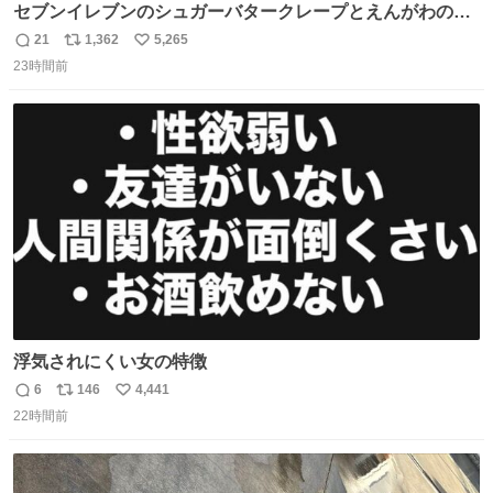
セブンイレブンのシュガーバタークレープとえんがわの寿
司を探している人へ！ シュガーバタークレープは目黒、品
21
1,362
5,265
返
リ
い
川、蒲田、渋谷、川崎、横浜、鶴見、九州の一部エリア限
23時間前
信
ポ
い
定商品で8月5日に発注が終了したため店舗に置いてあると
数
ス
ね
ころ少ないですが見つけたら即買いです🤩❣️
ト
数
数
浮気されにくい女の特徴
6
146
4,441
返
リ
い
22時間前
信
ポ
い
数
ス
ね
ト
数
数