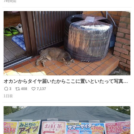
いる春日さんがウェイターにハイボールを懇願している所
7時間前
信
ポ
い
じゃなかったかな
数
ス
ね
ト
数
数
オカンからタイヤ届いたからここに置いといたって写真送
られてきたけど明らかに猫が邪魔くさそうな顔してて草
3
408
7,137
返
リ
い
1日前
信
ポ
い
数
ス
ね
ト
数
数