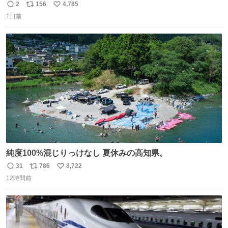
「トイレニネコチャンイルヨ！ドウブツスキデショ！」と
2
156
4,785
返
リ
い
言われ(好きだけどさ……)とトイレ行ったらまじで可愛い
1日前
信
ポ
い
猫ちゃんがいた最大級のありがとうありがとうありがとう
数
ス
ね
ね〜〜〜！
ト
数
数
純度100%混じりっけなし 夏休みの高知県。
31
786
8,722
返
リ
い
12時間前
信
ポ
い
数
ス
ね
ト
数
数