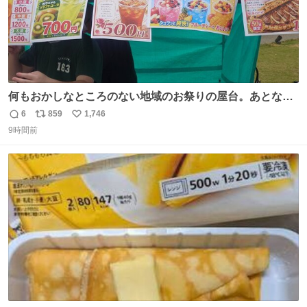
何もおかしなところのない地域のお祭りの屋台。あとなん
か割と聞き馴染みのあるBGMが流れてます #関広見まつり
6
859
1,746
返
リ
い
#関広見まつり2026
9時間前
信
ポ
い
数
ス
ね
ト
数
数