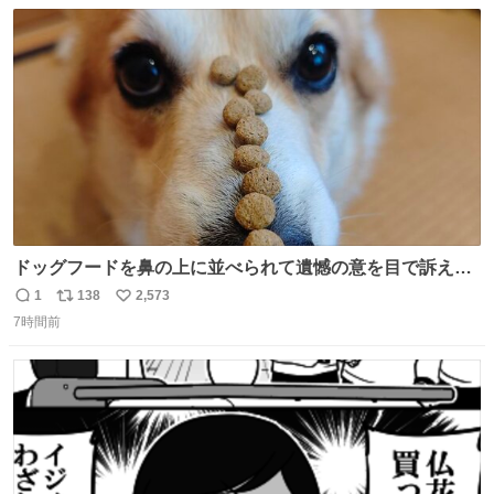
数
ス
ね
ト
数
数
ドッグフードを鼻の上に並べられて遺憾の意を目で訴えて
くるコーギー
1
138
2,573
返
リ
い
7時間前
信
ポ
い
数
ス
ね
ト
数
数