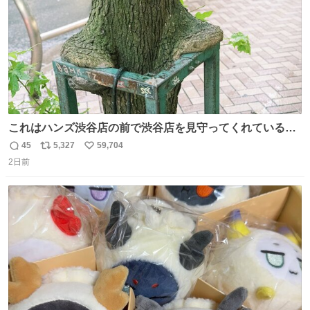
これはハンズ渋谷店の前で渋谷店を見守ってくれている
「くつろ木」。
45
5,327
59,704
返
リ
い
2日前
信
ポ
い
数
ス
ね
ト
数
数