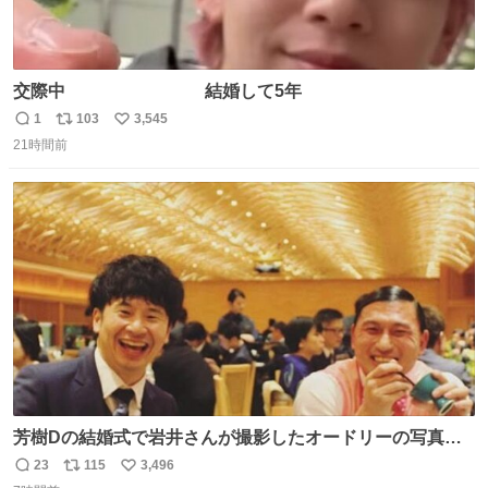
交際中 結婚して5年
1
103
3,545
返
リ
い
21時間前
信
ポ
い
数
ス
ね
ト
数
数
芳樹Dの結婚式で岩井さんが撮影したオードリーの写真が
本当好きなのよね。確か3枚目はもうすでに出来上がって
23
115
3,496
返
リ
い