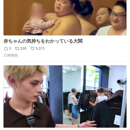
赤ちゃんの気持ちをわかっている大関
3
228
5,373
返
リ
い
21時間前
信
ポ
い
数
ス
ね
ト
数
数