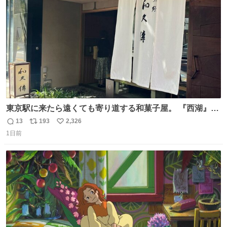
数
東京駅に来たら遠くても寄り道する和菓子屋。 『西湖』と
いう笹に包まれ、蓮根の粉で出来た生菓子がたまらなく美
13
193
2,326
返
リ
い
味しい。 笹の香りと和三盆の風味、蓮粉のもちもちと特徴
1日前
信
ポ
い
ある食感は唯一無二。
数
ス
ね
ト
数
数