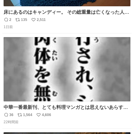
床にあるのはキャンディー。 その総重量は亡くなった人と
同等の重さだそうです。 鑑賞者は一つ持ち帰れますが、亡
2
135
2,511
返
リ
い
くなった人の一部を持ち帰っているような感覚になりまし
1日前
信
ポ
い
た。 勇気を出して口に入れたら、ハッカ味😳✨ #ポーラ美
数
ス
ね
術館
ト
数
数
中華一番最新刊、とても料理マンガとは思えないあらすじ
の書き出ししてて最高
36
1,564
4,606
返
リ
い
22時間前
信
ポ
い
数
ス
ね