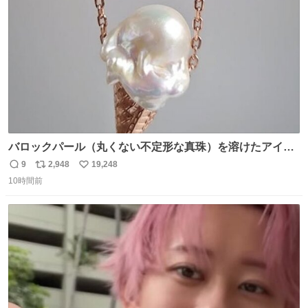
数
バロックパール（丸くない不定形な真珠）を溶けたアイス
や飴玉、雲、アヒルに見立ててジュエリーデザイナー、
9
2,948
19,248
返
リ
い
Ben Choi 蔡俊文さんの作品。
10時間前
信
ポ
い
instagram.com/bcjoaillerie/
数
ス
ね
ト
数
数