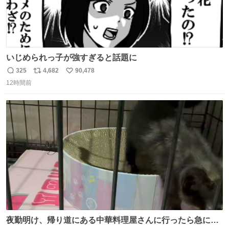
いじめられっ子が強すぎると話題に
325
4,682
90,478
返
リ
い
12時間前
信
ポ
い
数
ス
ね
ト
数
数
夜勤明け、帰り道にある中華料理屋さんに行ったら急に