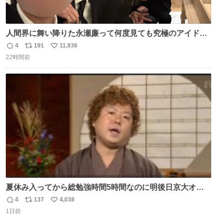
人間界に舞い降りた永瀬廉って何度見ても究極のアイドル
過ぎてずっと味する。美味い。
4
191
11,936
返
リ
い
22時間前
信
ポ
い
数
ス
ね
ト
数
数
夏休み入ってから総勉強時間5時間なのに明後日京大オー
プンで今これ
4
137
4,038
返
リ
い
1日前
信
ポ
い