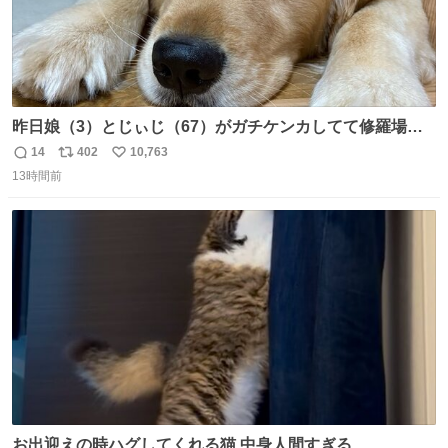
昨日娘（3）とじぃじ（67）がガチケンカしてて修羅場だ
ったんだけど、ふぉるては可能な限り平たくなってまし
14
402
10,763
返
リ
い
た。犬が1番空気読める。
13時間前
信
ポ
い
数
ス
ね
ト
数
数
お出迎えの時ハグしてくれる猫 中身人間すぎる