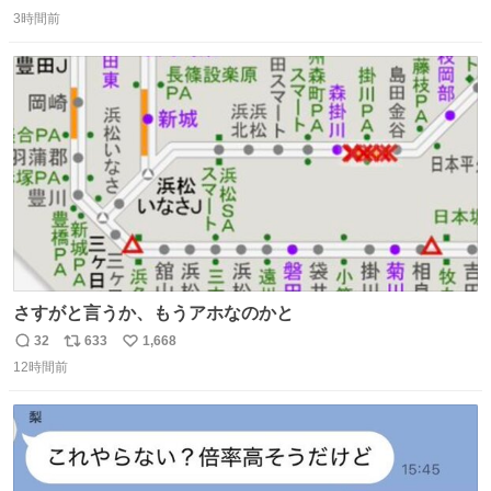
返
リ
い
3時間前
信
ポ
い
数
ス
ね
ト
数
数
さすがと言うか、もうアホなのかと
32
633
1,668
返
リ
い
12時間前
信
ポ
い
数
ス
ね
ト
数
数