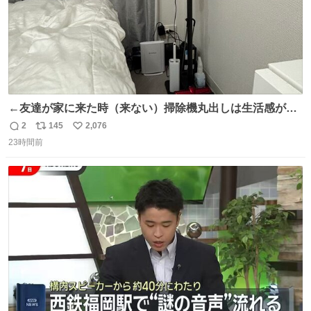
←友達が家に来た時（来ない）掃除機丸出しは生活感が出
てかっこ悪いなぁ →せや
2
145
2,076
返
リ
い
23時間前
信
ポ
い
数
ス
ね
ト
数
数