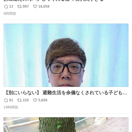
13
997
18,658
返
リ
い
6時間前
信
ポ
い
数
ス
ね
ト
数
数
【別にいらない】 避難生活を余儀なくされている子どもた
ちのためにヒカキンボックス1000個を寄付させていただき
81
220
5,606
返
リ
い
ました
19時間前
信
ポ
い
数
ス
ね
ト
数
数