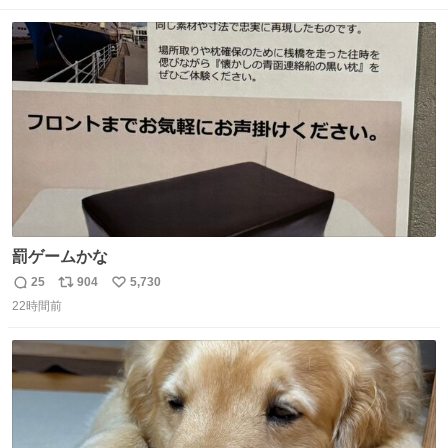
数
ス
ね
ト
数
数
罰ゲームかな
25
904
5,730
返
リ
い
22時間前
信
ポ
い
数
ス
ね
ト
数
数