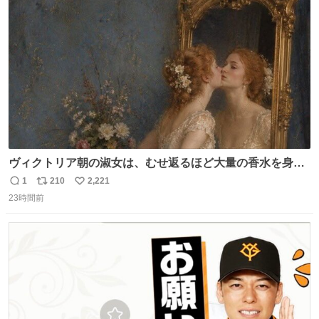
ト
数
数
ヴィクトリア朝の淑女は、むせ返るほど大量の香水を身に
つけるものではないとされていた。それでも香水は、髪や
1
210
2,221
返
リ
い
肌の手入れと同じくらい、ヴィクトリア朝の女性達の美容
23時間前
信
ポ
い
習慣に欠かせないものだった。 当時の香水は、現在私たち
数
ス
ね
が知る香水よりも単純な組成で、その大部分は薔薇、菫、
ト
数
数
ベルガモット、