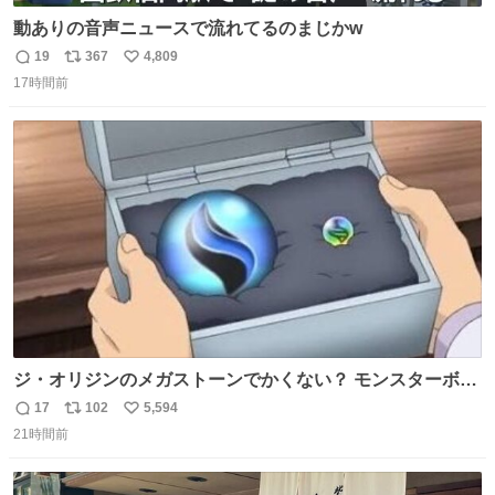
動ありの音声ニュースで流れてるのまじかw
19
367
4,809
返
リ
い
17時間前
信
ポ
い
数
ス
ね
ト
数
数
ジ・オリジンのメガストーンでかくない？ モンスターボー
ルと同じくらいの大きさあるけどメガストーンってこんな
17
102
5,594
返
リ
い
にでかいの？
21時間前
信
ポ
い
数
ス
ね
ト
数