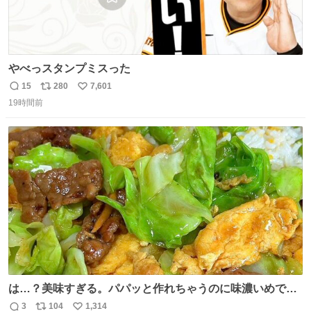
やべっスタンプミスった
15
280
7,601
返
リ
い
19時間前
信
ポ
い
数
ス
ね
ト
数
数
は…？美味すぎる。パパッと作れちゃうのに味濃いめで満
足感エグいの天才だろ🥹
3
104
1,314