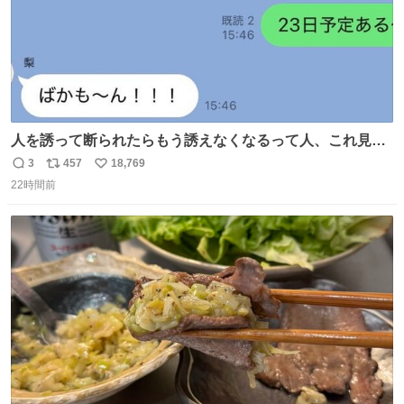
人を誘って断られたらもう誘えなくなるって人、これ見て
元気出してほしい
3
457
18,769
返
リ
い
22時間前
信
ポ
い
数
ス
ね
ト
数
数