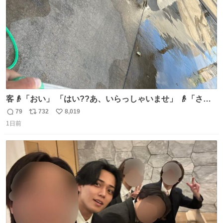
客👴「おい」 「はい??あ、いらっしゃいませ」 👴「さっ
きからずっと水出しっぱなしでもったいないだろ」 「静電
79
732
8,019
返
リ
い
気を逃がし、熱くなった地面の温度を下げ、引火事故の防
1日前
信
ポ
い
止の為必要な作業です」 👴「水不足の昨今にもったいない
数
ス
ね
ことをするな!!」 それでは歌います、聞いてください 「井
ト
数
数
戸水」