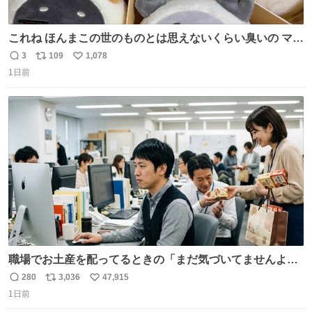
これね ほんまこの世のものとは思えないくらい臭いの マジ
で、死ぬほど、臭い 中に入ってる謎スクイーズのせいなん
3
109
1,078
返
リ
い
だけど
1日前
信
ポ
い
数
ス
ね
ト
数
数
職場でお土産を配ってるときの「まだ気づいてませんよ」
的な演技が毎回シンドい。
280
3,036
47,915
返
リ
い
1日前
信
ポ
い