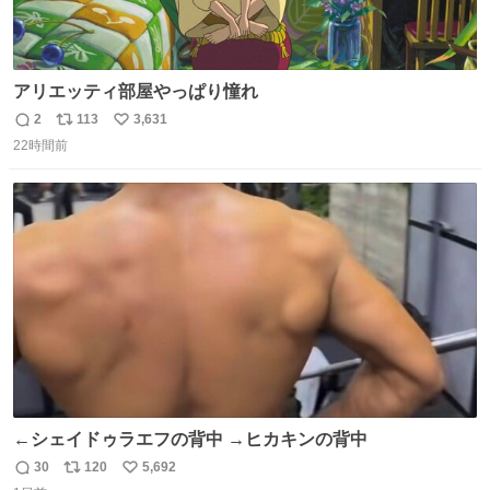
アリエッティ部屋やっぱり憧れ
2
113
3,631
返
リ
い
22時間前
信
ポ
い
数
ス
ね
ト
数
数
←シェイドゥラエフの背中 →ヒカキンの背中
30
120
5,692
返
リ
い