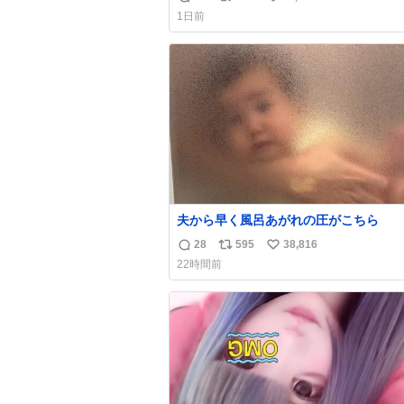
返
リ
い
1日前
信
ポ
い
数
ス
ね
ト
数
数
夫から早く風呂あがれの圧がこちら
28
595
38,816
返
リ
い
22時間前
信
ポ
い
数
ス
ね
ト
数
数