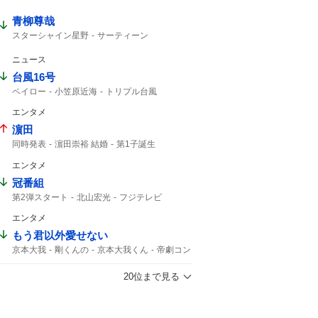
青柳尊哉
スターシャイン星野
サーティーン
ジャグジャグ
コードナンバーサーティーン
仮面ライダーゼッツ
仮面ライダー
ニュース
台風16号
ペイロー
小笠原近海
トリプル台風
影響はない
16号
熱帯低気圧
午後3時
エンタメ
台風14号
14号
台風15号
濵田
同時発表
濵田崇裕 結婚
第1子誕生
重岡大毅
濵田崇裕
重岡大毅 結婚
エンタメ
WEST. 重岡
重岡
午後6時
結婚した
第1子
結婚した?
冠番組
第2弾スタート
北山宏光
フジテレビ
エンタメ
もう君以外愛せない
京本大我
剛くんの
京本大我くん
帝劇コン
光一くん
京本さん
DOMOTO
言いなさい
市村正親
帝コン
20位まで見る