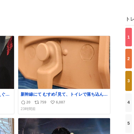
ト
1
2
3
えぐい
新幹線にて むすめ｢見て、トイレで落ち込んで
くれる
る人｣ それにしか見えなくなった どうしてく
4
20
759
6,087
返
リ
い
れるんだ
23時間前
信
ポ
い
数
ス
ね
5
ト
数
数