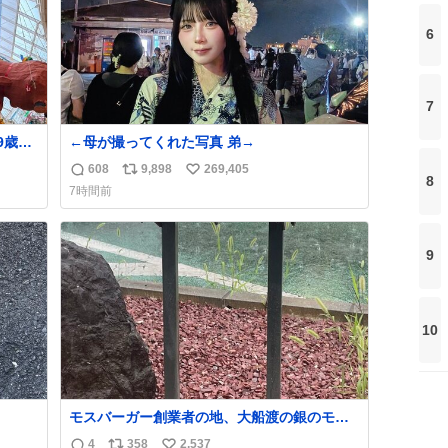
6
7
9歳の
←母が撮ってくれた写真 弟→
ても
608
9,898
269,405
返
リ
い
ただ
8
7時間前
信
ポ
い
数
ス
ね
ト
数
9
数
10
モスバーガー創業者の地、大船渡の銀のモス
バーガーに一礼。
4
358
2,537