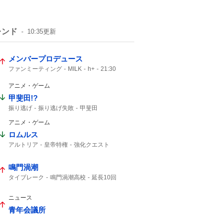
レンド
10:35
更新
メンバープロデュース
ファンミーティング
MILK
h+
21:30
アニメ・ゲーム
甲斐田!?
振り逃げ
振り逃げ失敗
甲斐田
アニメ・ゲーム
ロムルス
アルトリア
皇帝特権
強化クエスト
セイバー
鳴門渦潮
タイブレーク
鳴門渦潮高校
延長10回
西東京大会
9回2アウトから
西村くん
金子くん
ナイスゲーム
2アウト
ニュース
9回2アウト
2アウトから
ビデオ判定
青年会議所