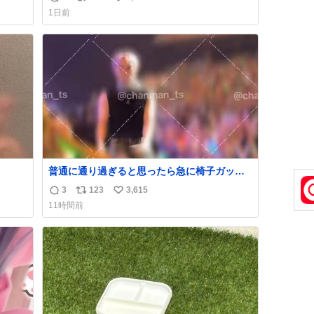
返
リ
い
1日前
信
ポ
い
数
ス
ね
ト
数
数
普通に通り過ぎると思ったら急に椅子ガッっ
て来てビビった。そんでまじいい匂い。← #
3
123
3,615
返
リ
い
超特急_ESCORT
11時間前
信
ポ
い
数
ス
ね
ト
数
数