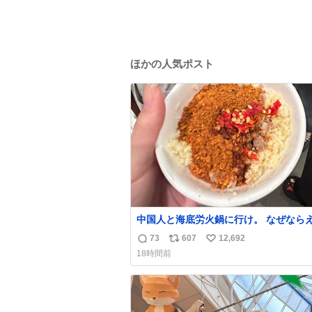
ほかの人気ポスト
中国人と海底労火鍋に行け。 なぜなら
調合して美味しすぎる ソースを作って
73
607
12,692
返
リ
い
から。
18時間前
信
ポ
い
数
ス
ね
ト
数
数