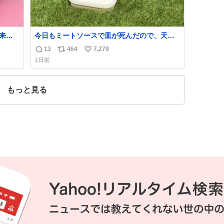
来た
今日もミートソースで皿が死んだので、天日
干しをしています🍝 ありがとう先人の知恵
13
464
7,279
返
リ
い
1日前
信
ポ
い
数
ス
ね
ト
数
もっと見る
数