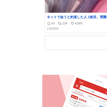
ネットで会うと約束した人 1枚目。実際
人2枚目
43
134
6,605
返
リ
い
22時間前
信
ポ
い
数
ス
ね
ト
数
数