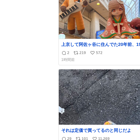
上京して阿佐ヶ谷に住んでた20年前、1
時から毎年参加してるお祭りなのでとっ
2
219
572
返
リ
い
感慨深いです。うれしーーー！作ってい
1時間前
いた方本当にありがとう。
信
ポ
い
数
ス
ね
ト
数
数
それは定価で買ってるのと同じだよ
29
101
11,269