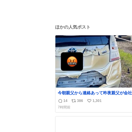
ほかの人気ポスト
今朝親父から連絡あって昨夜親父が会社
いてたプリウスが燃えたらしく、距離と
14
386
1,301
返
リ
い
でバッテリーイカれてたか？って思った
7時間前
火らしいし隣のトラックも一部燃えたみ
信
ポ
い
い。 それも胸糞だけど、単なる火災扱いで放
数
ス
ね
火に切り変わらないから犯人野放しらし
ト
数
数