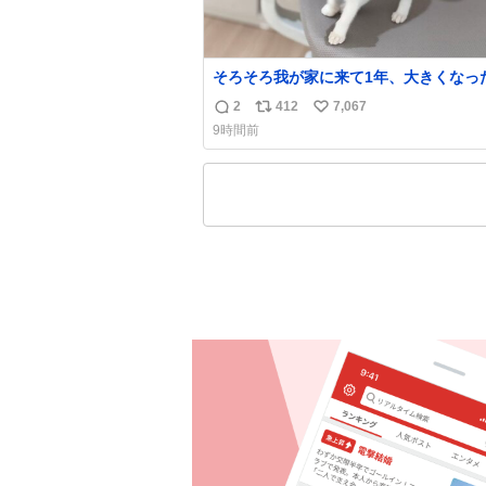
そろそろ我が家に来て1年、大きくなった
🤍
2
412
7,067
返
リ
い
9時間前
信
ポ
い
数
ス
ね
ト
数
数