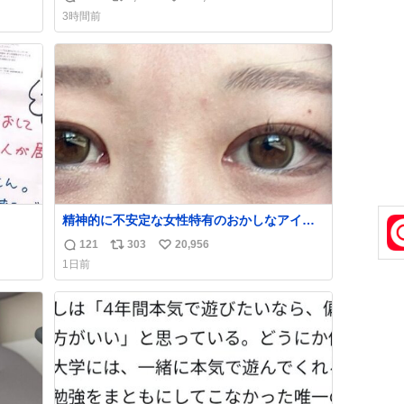
返
リ
い
3時間前
信
ポ
い
数
ス
ね
ト
数
数
精神的に不安定な女性特有のおかしなアイラ
インとおかしな眉毛辞めてくれ本当に
121
303
20,956
返
リ
い
1日前
信
ポ
い
数
ス
ね
ト
数
数