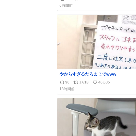
返
リ
い
よ
6時間前
信
ポ
い
数
ス
ね
ト
数
数
やからすぎるだろまじでwww
90
3,618
46,635
返
リ
い
18時間前
信
ポ
い
数
ス
ね
ト
数
数