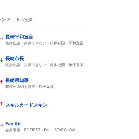
レンド
6:27
更新
長崎平和宣言
核抑止論
共存できない
核保有国
平和宣言
HP
長崎市長
核抑止論
共存できない
鈴木史朗
核保有国
平和宣言
核兵器禁止条約
非核三原則
唯一の戦争被爆国
長崎県知事
非核三原則を堅持
原子爆弾
唯一の戦争被爆国
受けられない
午前11時
核兵器廃絶
スキルカードスキン
Fan Kit
会員限定
BE:FIRST
Fan
STARGLOW