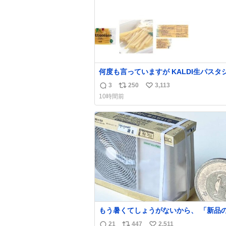
何度も言っていますが KALDI生パスタ
ズのフェットチーネは 真剣(ガチ)で美
3
250
3,113
返
リ
い
10時間前
信
ポ
い
数
ス
ね
ト
数
数
もう暑くてしょうがないから、 「新品
ラーの室外機のミニチュア」 でも見て
21
447
2,511