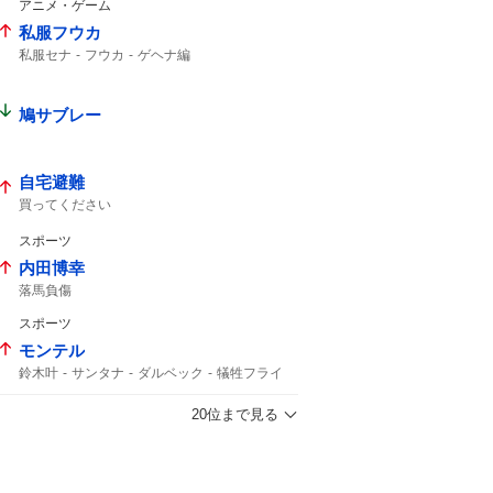
アニメ・ゲーム
私服フウカ
私服セナ
フウカ
ゲヘナ編
鳩サブレー
自宅避難
買ってください
スポーツ
内田博幸
落馬負傷
スポーツ
モンテル
鈴木叶
サンタナ
ダルベック
犠牲フライ
泉口
ヤクルト
東京ドーム
20位まで見る