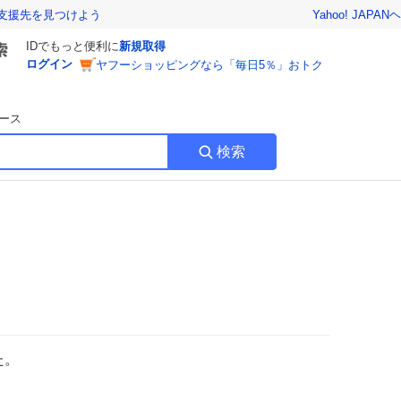
Yahoo! JAPAN
ヘ
支援先を見つけよう
IDでもっと便利に
新規取得
ログイン
ヤフーショッピングなら「毎日5％」おトク
ース
検索
た。