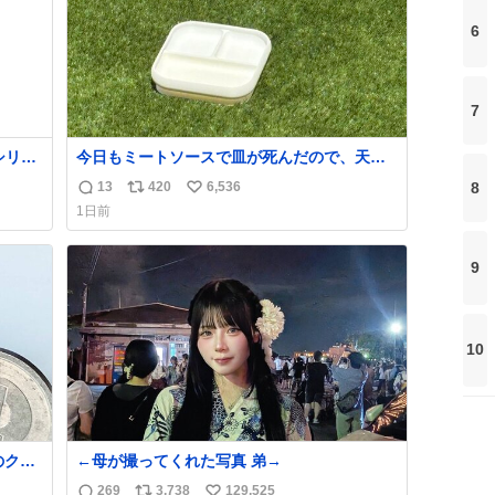
6
7
シリー
今日もミートソースで皿が死んだので、天日
味いぞ
干しをしています🍝 ありがとう先人の知恵
8
13
420
6,536
返
リ
い
1日前
信
ポ
い
数
ス
ね
ト
数
9
数
10
のクー
←母が撮ってくれた写真 弟→
いって
269
3,738
129,525