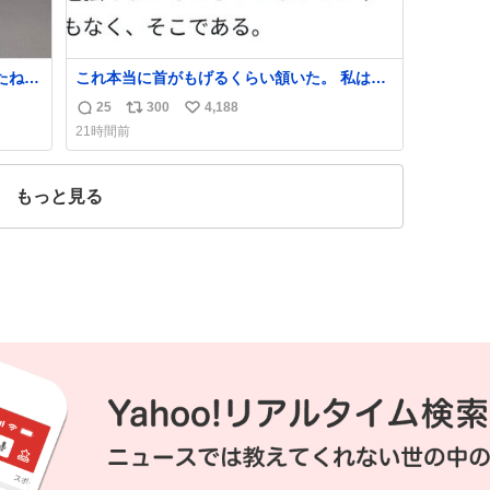
ね☺️
これ本当に首がもげるくらい頷いた。 私は入
学前に送られてきた、大学のサークル紹介冊
25
300
4,188
返
リ
い
子を見た時点で終わりを感じたので、女子大
21時間前
でもないくせに偏差値の高い大学のインカレ
信
ポ
い
サークルに突撃して所属するという奇行で事
数
ス
ね
なきを得た。 高偏差値に行けないならせめて
ト
数
もっと見る
それくらいした方が予後がいいです。
数
https://t.co/9nMHIrETkw