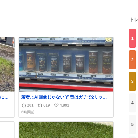
ト
1
2
3
に置
若者よAI画像じゃないぞ 昔はガチで2リット
4
経年
ル売ってたんやでw
201
619
4,891
返
リ
い
ら放
6時間前
た
信
ポ
い
数
ス
ね
5
い。
ト
数
数