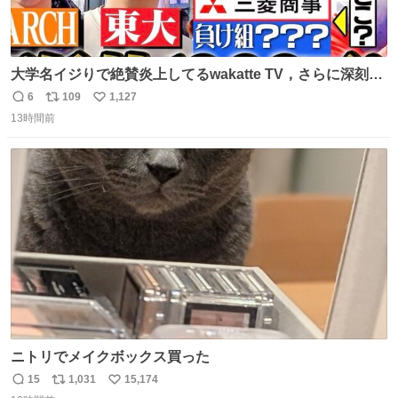
大学名イジりで絶賛炎上してるwakatte TV，さらに深刻な
問題はこっちでは？ ・都内の特定企業に入るのを極度に推
6
109
1,127
返
リ
い
奨し，それ以外の地域で堅実に生きるのを周縁化する ・恋
13時間前
信
ポ
い
愛にかまけ，「陽キャラ」として振る舞うのを極端に中心
数
ス
ね
化する ・院生が研究環境を求め他大学に移るのを批判する
ト
数
数
過去例↓
ニトリでメイクボックス買った
15
1,031
15,174
返
リ
い