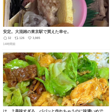
安定。大混雑の東京駅で買えた幸せ。
32
126
3,985
返
リ
い
14時間前
信
ポ
い
数
ス
ね
ト
数
数
は…？美味すぎる。パパッと作れちゃうのに味濃いめで満