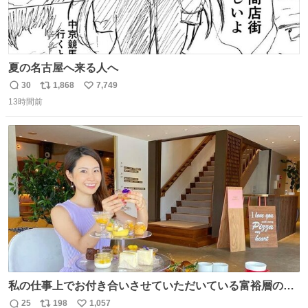
夏の名古屋へ来る人へ
30
1,868
7,749
返
リ
い
13時間前
信
ポ
い
数
ス
ね
ト
数
数
私の仕事上でお付き合いさせていただいている富裕層の社
長さん達は、こんな事しない。 こんな自慢は一切しない
25
198
1,057