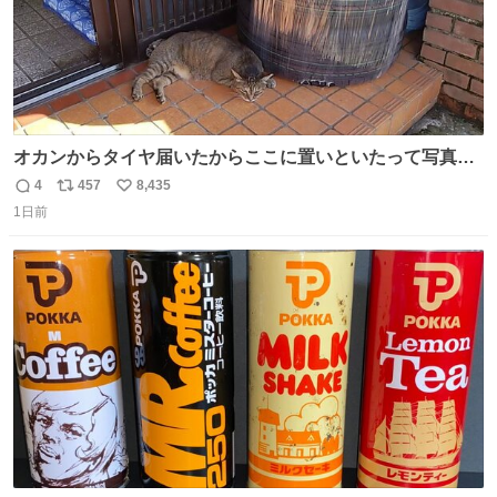
オカンからタイヤ届いたからここに置いといたって写真送
られてきたけど明らかに猫が邪魔くさそうな顔してて草
4
457
8,435
返
リ
い
1日前
信
ポ
い
数
ス
ね
ト
数
数