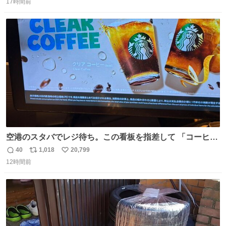
17時間前
信
ポ
い
数
ス
ね
ト
数
数
空港のスタバでレジ待ち。この看板を指差して 「コーヒー
苦手な人コーヒー飲まないよ！」て叫び続けてる子供いて
40
1,018
20,799
返
リ
い
吹き出しそうwお母さんお疲れ様です。
12時間前
信
ポ
い
数
ス
ね
ト
数
数