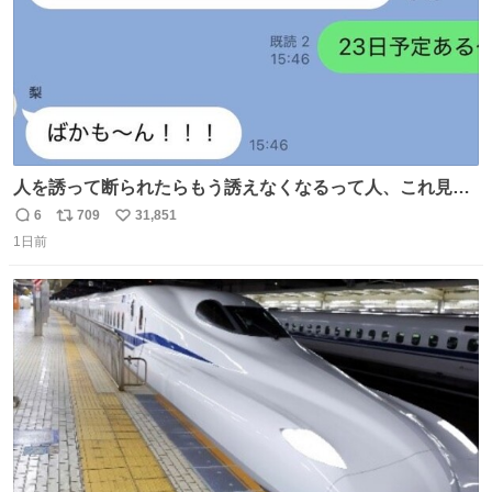
人を誘って断られたらもう誘えなくなるって人、これ見て
元気出してほしい
6
709
31,851
返
リ
い
1日前
信
ポ
い
数
ス
ね
ト
数
数