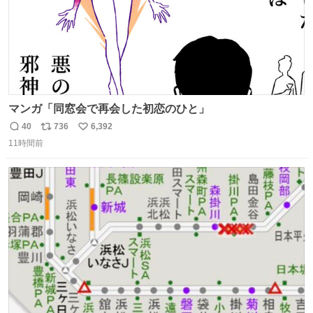
マンガ「同窓会で再会した初恋のひと」
40
736
6,392
返
リ
い
11時間前
信
ポ
い
数
ス
ね
ト
数
数