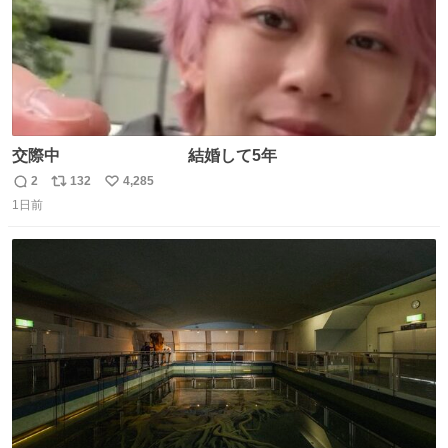
交際中 結婚して5年
2
132
4,285
返
リ
い
1日前
信
ポ
い
数
ス
ね
ト
数
数