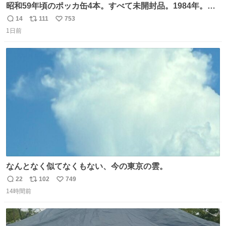
昭和59年頃のポッカ缶4本。すべて未開封品。1984年。P
マーク。昭和レトロ！
14
111
753
返
リ
い
1日前
信
ポ
い
数
ス
ね
ト
数
数
なんとなく似てなくもない、今の東京の雲。
22
102
749
返
リ
い
14時間前
信
ポ
い
数
ス
ね
ト
数