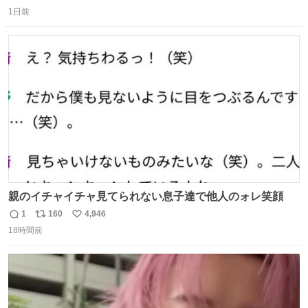
返
リ
い
し、なんなら表に出てこない。 自分に自信がない半端モン
1日前
信
ポ
い
はブランドで自分を飾りキラキラ自慢をする。 #折田楓
数
ス
ね
#merchu
ト
数
数
親のイチャイチャ見てられない息子達で他人のォレ笑顔
1
160
4,946
返
リ
い
18時間前
信
ポ
い
数
ス
ね
ト
数
数