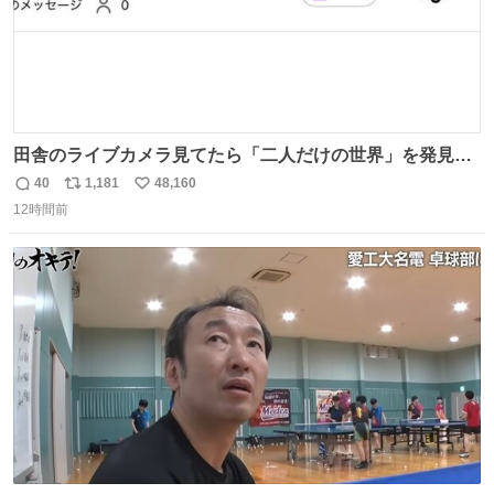
田舎のライブカメラ見てたら「二人だけの世界」を発見し
た
40
1,181
48,160
返
リ
い
12時間前
信
ポ
い
数
ス
ね
ト
数
数