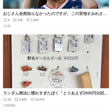
おじさん全然知らなかったのですが、この宮地すみれさん
（日向坂46）はマリサポだったのですね。 カメラ目線でに
4
125
1,329
返
リ
い
っこりしていただいたので撮影したものの、全然誰だか知
1日前
信
ポ
い
りませんでした。 マリサポらしいのでこれからは名前覚え
数
ス
ね
ます！！
ト
数
数
ランダム商法に慣れすぎたぼく「とりあえず2000円分試し
てみるか…」 駅員さん「どれが欲しいの？」 ぼく「えっ
22
2,002
14,435
返
リ
い
良いんですか？」 駅員さん「何が…？？」 やっぱランダム
13時間前
信
ポ
い
って悪い文化だ