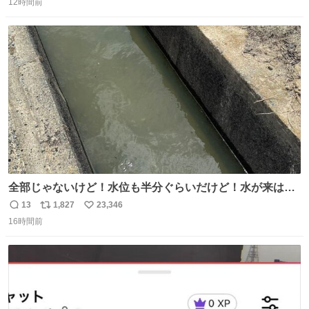
12時間前
信
ポ
い
数
ス
ね
ト
数
数
全部じゃないけど！水位も半分ぐらいだけど！水が来はじ
めたよ！！！ 作業してくれた方々ありがとーーー
13
1,827
23,346
返
リ
い
ー！！！！！！！！！！！！！！！！！！！！！！！！！
16時間前
信
ポ
い
！
数
ス
ね
ト
数
数