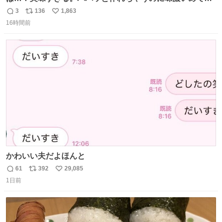
足感エグいの天才だろ🥹
3
136
1,863
返
リ
い
16時間前
信
ポ
い
数
ス
ね
ト
数
数
かわいい夫だよほんと
61
392
29,085
返
リ
い
1日前
信
ポ
い
数
ス
ね
ト
数
数