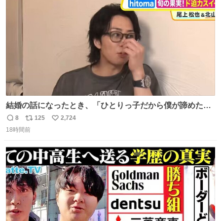
数
千kcalオーバーの食事を摂取し、増量したという。
結婚の話になったとき、「ひとりっ子だから僕が諦めた瞬
間に一族が潰える」「死ぬとき1人とか嫌」だから結婚願
8
125
2,724
返
リ
い
望は"ある"って答えたものの、結局「（結婚は）向いてね
18時間前
信
ポ
い
ぇのかもしれない」で締める北山くん、きっといろいろ考
数
ス
ね
えて言葉を選んで、まるく収めてくれたんだなと思った
ト
数
数