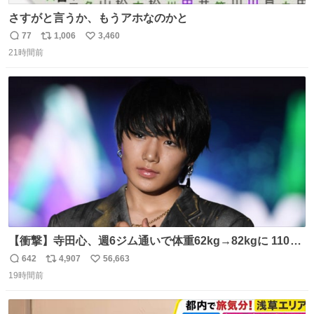
さすがと言うか、もうアホなのかと
77
1,006
3,460
返
リ
い
21時間前
信
ポ
い
数
ス
ね
ト
数
数
【衝撃】寺田心、週6ジム通いで体重62kg→82kgに 110kg
のベンチプレス持ち上げる姿披露
642
4,907
56,663
返
リ
い
news.livedoor.com/article/detail… 元々自重のみだった
19時間前
信
ポ
い
が、更に筋肉を大きくするためジム通いを開始。筋肉増量
数
ス
ね
のためおにぎり10個、ゼリー飲料3～4本、パスタと毎日4
ト
数