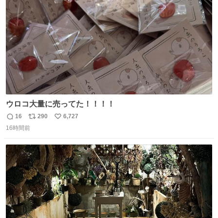
数
ウロコ大量に売ってた！！！！
16
290
6,727
返
リ
い
16時間前
信
ポ
い
数
ス
ね
ト
数
数