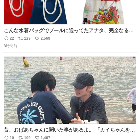
こんな水着バッグでプールに通ってたアナタ、完全なる同
世代（笑） #70年代 #80年代 #昭和レトロ
22
129
2,569
返
リ
い
8時間前
信
ポ
い
数
ス
ね
ト
数
数
昔、おばあちゃんに聞いた事があるよ。 「カイちゃんをい
じめると、アイツが海から上がって来るぞ。」って。
10
109
1,467