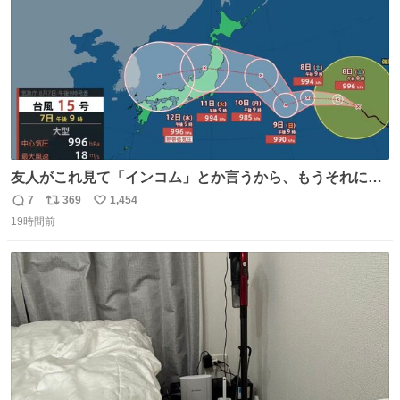
友人がこれ見て「インコム」とか言うから、もうそれにし
か見えなくなっちゃった。
7
369
1,454
返
リ
い
19時間前
信
ポ
い
数
ス
ね
ト
数
数