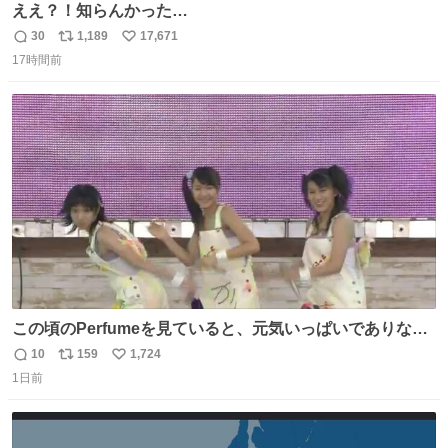
ええ？！知らんかった…
30
1,189
17,671
返
リ
い
17時間前
信
ポ
い
数
ス
ね
ト
数
数
この頃のPerfumeを見ていると、元気いっぱいでありなが
ら決して感情に任せすぎることなく、しっかりと制御され
10
159
1,724
返
リ
い
たダンスであることに新鮮に驚く。3人のあげた足の向き
1日前
信
ポ
い
や角度とか本当に細かな部分まできっちりと揃っていてそ
数
ス
ね
こから積み重ねてきた努力や練習量が見て取れる…
ト
数
数