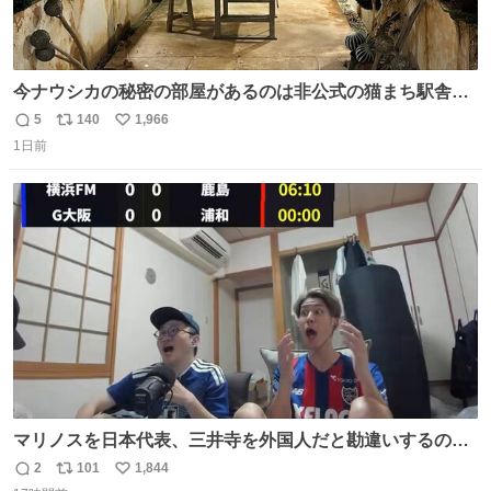
今ナウシカの秘密の部屋があるのは非公式の猫まち駅舎だ
けだもんね。本物が欲しいね
5
140
1,966
返
リ
い
1日前
信
ポ
い
数
ス
ね
ト
数
数
マリノスを日本代表、三井寺を外国人だと勘違いするのお
もろくて爽
2
101
1,844
返
リ
い