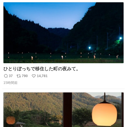
数
ス
ね
わ！！！！！！！！！！！！！！！！！！！！
ト
数
数
ひとりぼっちで移住した町の夜みて。
37
790
14,781
返
リ
い
15時間前
信
ポ
い
数
ス
ね
ト
数
数