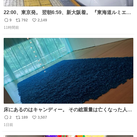
22:00、東京発。 翌朝6:59、新大阪着。 『東海道ルミエー
ルエクスプレス』が今夜、初運行！ 岐阜羽島駅で夜を越す
9
792
2,149
返
リ
い
東海道新幹線。寝台列車じゃないのに、朝まで新幹線とい
11時間前
信
ポ
い
う、なんだか特別体験😉 #TRAINTRIP #東海道ルミエール
数
ス
ね
エクスプレス
ト
数
数
床にあるのはキャンディー。 その総重量は亡くなった人と
同等の重さだそうです。 鑑賞者は一つ持ち帰れますが、亡
2
189
3,507
返
リ
い
くなった人の一部を持ち帰っているような感覚になりまし
1日前
信
ポ
い
た。 勇気を出して口に入れたら、ハッカ味😳✨ #ポーラ美
数
ス
ね