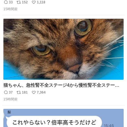
33
152
1,118
返
リ
い
15時間前
信
ポ
い
数
ス
ね
ト
数
数
猫ちゃん、急性腎不全ステージ4から慢性腎不全ステージ2
になりました😭点滴も週一で大丈夫になった… このままだ
37
181
7,364
返
リ
い
と2、3日持たないって言われたのが嘘みたい…本当に嬉し
15時間前
信
ポ
い
い😭😭😭頑張ってくれてありがとう😭😭😭 嬉しくて帰り
数
ス
ね
道泣きながら歩いてたら向こうから来た人にすごい顔され
ト
数
数
た🫠