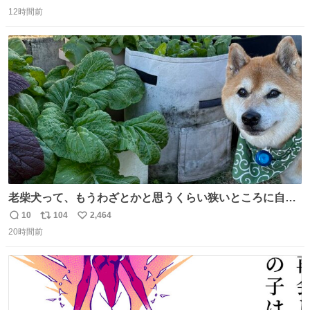
返
リ
い
12時間前
信
ポ
い
数
ス
ね
ト
数
数
老柴犬って、もうわざとかと思うくらい狭いところに自ら
はまりにいくじゃないですか？ 今朝ガーデニングしてる飼
10
104
2,464
返
リ
い
い主の間にはまってきて、最高に可愛かった♥️
20時間前
信
ポ
い
数
ス
ね
ト
数
数