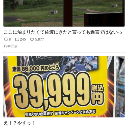
ここに泊まりたくて佐渡にきたと言っても過言ではないっ
8
245
5,877
返
リ
い
19時間前
信
ポ
い
数
ス
ね
ト
数
数
え！？やすっ！