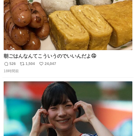
朝ごはんなんてこういうのでいいんだよ🤤
526
1,504
24,047
返
リ
い
18時間前
信
ポ
い
数
ス
ね
ト
数
数