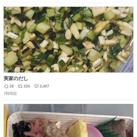
数
ス
ね
ト
数
数
実家のだし
38
104
2,407
返
リ
い
7時間前
信
ポ
い
数
ス
ね
ト
数
数