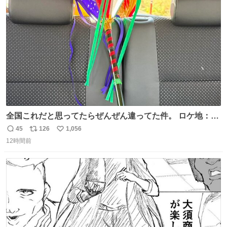
術館
ト
数
数
全国これだと思ってたらぜんぜん違ってた件。 ロケ地：広
島
45
126
1,056
返
リ
い
12時間前
信
ポ
い
数
ス
ね
ト
数
数