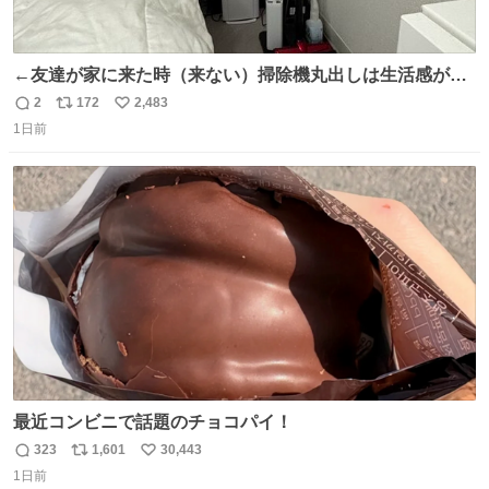
←友達が家に来た時（来ない）掃除機丸出しは生活感が出
てかっこ悪いなぁ →せや
2
172
2,483
返
リ
い
1日前
信
ポ
い
数
ス
ね
ト
数
数
最近コンビニで話題のチョコパイ！
323
1,601
30,443
返
リ
い
1日前
信
ポ
い