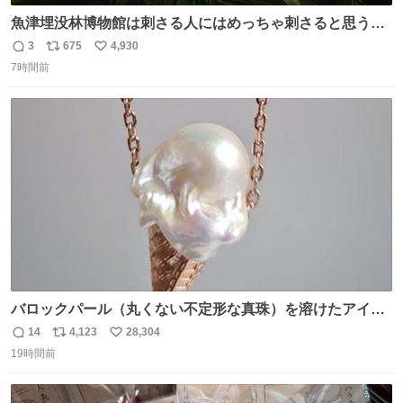
魚津埋没林博物館は刺さる人にはめっちゃ刺さると思う施
設 無人になった時の雰囲気が凄まじかった
3
675
4,930
返
リ
い
7時間前
信
ポ
い
数
ス
ね
ト
数
数
バロックパール（丸くない不定形な真珠）を溶けたアイス
や飴玉、雲、アヒルに見立ててジュエリーデザイナー、
14
4,123
28,304
返
リ
い
Ben Choi 蔡俊文さんの作品。
19時間前
信
ポ
い
instagram.com/bcjoaillerie/
数
ス
ね
ト
数