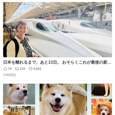
数
ス
ね
して隊員の安全を守るために、法的措置も辞さず毅然と対
ト
数
数
応していきます。
日本を離れるまで、あと13日。 おそらくこれが最後の新幹
線。駅弁には、お気に入りのうな重を。 残念ながら、富士
78
216
6,662
返
リ
い
山は今回も雲の中でした（やっぱり！）。 #私の好きな日
15時間前
信
ポ
い
本
数
ス
ね
ト
数
数