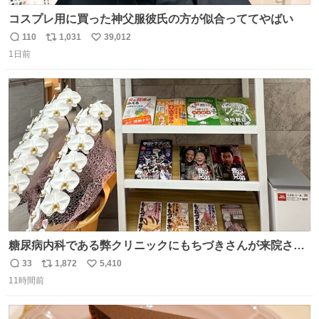
コスプレ用に買った神父服彼氏の方が似合っててやばい
110
1,031
39,012
返
リ
い
1日前
信
ポ
い
数
ス
ね
ト
数
数
糖尿病内科である弊クリニックにもちづきさんが来院され
ました。
33
1,872
5,410
返
リ
い
11時間前
信
ポ
い
数
ス
ね
ト
数