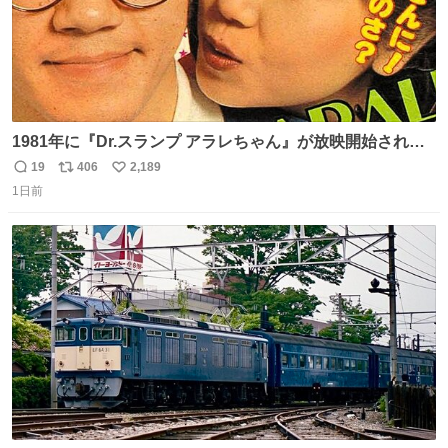
1981年に『Dr.スランプ アラレちゃん』が放映開始された
直後の鳥山明さんと、小山茉美さんです。
19
406
2,189
返
リ
い
1日前
信
ポ
い
数
ス
ね
ト
数
数