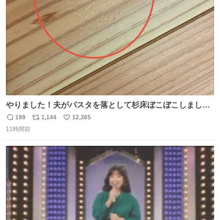
数
やりました！夫がパスタを落として杉床ぼこぼこしまし
た！よかったーーー！ファーストぼこぼこ自分じゃなく
199
1,144
12,365
返
リ
い
て！これで第二波いつでもいけます！！！✌️いやーほっと
11時間前
信
ポ
い
した！ 杉床を採用しようとしている方々へ忠告です。杉床
数
ス
ね
は乾燥パスタに負けます。豆腐くらいやわやわです。
ト
数
数