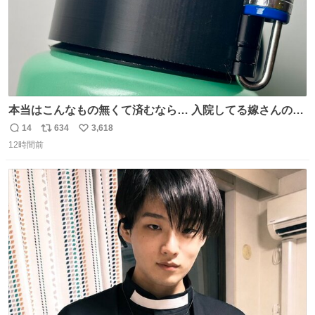
本当はこんなもの無くて済むなら… 入院してる嫁さんの病
棟、共同の冷蔵庫の中身を勝手に触る輩がおるのだけど、
14
634
3,618
返
リ
い
ナルゲンボトルの中身が減っている事案が起きたらしい。
12時間前
信
ポ
い
水に何か入れられても嫌なので3Dプリンタで 『鍵を開け
数
ス
ね
ないと蓋が回せないやつ』を作ったぞ…
ト
数
数