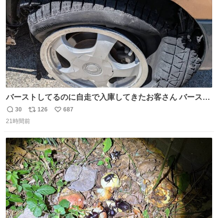
数
バーストしてるのに自走で入庫してきたお客さん バースト
したならその場で動かないで助け呼んで下さい😰 保険にロ
30
126
687
返
リ
い
ードサービス付いてて金銭負担も無いんですから これで走
21時間前
信
ポ
い
ると、壊さなくていい所まで壊しちゃいますから 実際、外
数
ス
ね
装ダメージ、ABSセンサ断線、ブレーキホースも傷入っち
ト
数
数
ゃってます…