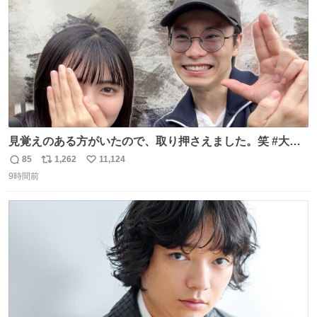
数
見覚えのある方がいたので、取り押さえました。笑 #大追
跡 #鈴木浩文 さん
85
1,262
11,124
返
リ
い
9時間前
信
ポ
い
数
ス
ね
ト
数
数