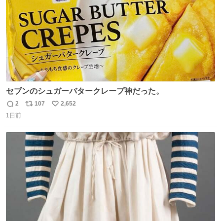
セブンのシュガーバタークレープ神だった。
2
107
2,652
返
リ
い
1日前
信
ポ
い
数
ス
ね
ト
数
数