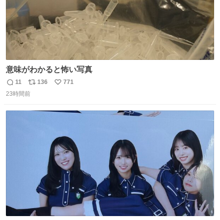
意味がわかると怖い写真
11
136
771
返
リ
い
23時間前
信
ポ
い
数
ス
ね
ト
数
数