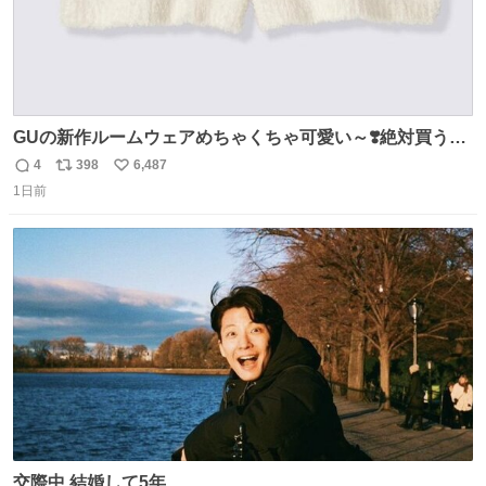
GUの新作ルームウェアめちゃくちゃ可愛い～❣️絶対買うぞ
🪿🤍 9月下旬発売🪄
4
398
6,487
返
リ
い
1日前
信
ポ
い
数
ス
ね
ト
数
数
交際中 結婚して5年