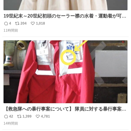
19世紀末～20世紀初頭のセーラー襟の水着・運動着が可可
愛くて100年以上前とは思えないデザイン。当時女性や子
4
204
1,018
返
リ
い
どものファッションにマリンルックが取り入れられるよう
11時間前
信
ポ
い
になり、その後、通学服や運動着、水着にも広がっていっ
数
ス
ね
たそう。紫外線が気になる現代なら、ラッシュガード感覚
ト
数
数
で着られそうですね。
【救急隊への暴行事案について】 隊員に対する暴行事案
が、令和7年度の6件に対し、令和8年度は現在既に4件発生
42
1,399
4,781
返
リ
い
しています。 特に、この4日間で救急隊員に対する暴行事
14時間前
信
ポ
い
案が立て続けに2件発生しています。 このような行為に対