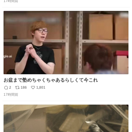
17時間前
信
ポ
い
数
ス
ね
ト
数
数
お盆まで塾めちゃくちゃあるらしくて今これ
2
186
1,801
返
リ
い
17時間前
信
ポ
い
数
ス
ね
ト
数
数