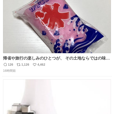
ト
数
数
帰省や旅行の楽しみのひとつが、 その土地ならではの味。
この夏、みなさんのおすすめのご当地アイスはあります
126
1,126
4,462
返
リ
い
か？ 九州の夏といえば、これ！ 地元の定番でも、旅先で出
16時間前
信
ポ
い
会ったお気に入りでも、ぜひ教えてください🍨
数
ス
ね
ト
数
数