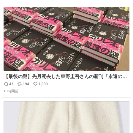
ったな。 昔は給湯器盗むとか聞いたことなかったな。
数
ス
ね
ト
数
数
【最後の謎】先月死去した東野圭吾さんの新刊「永遠の記
憶」発売 代表作「ガリレオ」シリーズ最新作
43
194
1,039
返
リ
い
news.livedoor.com/article/detail… 68歳で亡くなった作家
10時間前
信
ポ
い
の東野圭吾さんの新刊が発売された。5日は発売されたば
数
ス
ね
かりの新刊も加わり、多くのファンが足を運んでいた。
ト
数
数