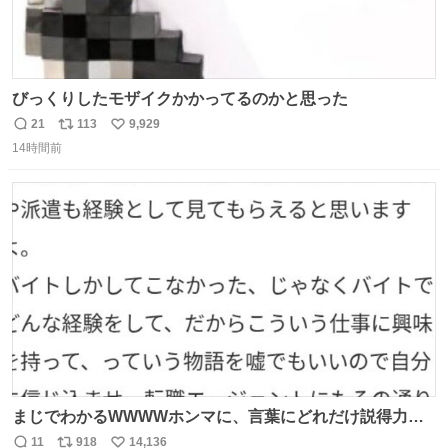
びっくりしたモザイクかかってるのかと思った
21
113
9,929
返
リ
い
14時間前
信
ポ
い
数
ス
ね
ト
数
数
まじでわかるWWWWホンマに、言葉にどれだけ説得力を
持たせるかだし、自分でそれが本当だと信じないと相手も
11
918
14,136