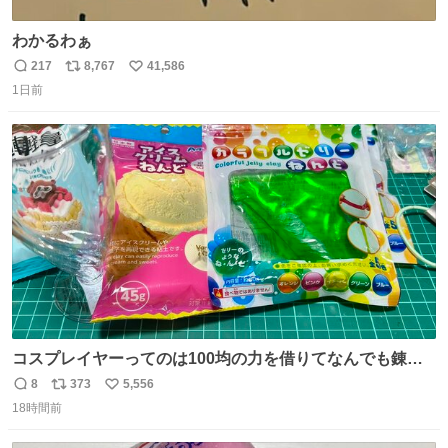
わかるわぁ
217
8,767
41,586
返
リ
い
1日前
信
ポ
い
数
ス
ね
ト
数
数
コスプレイヤーってのは100均の力を借りてなんでも錬成
できるんですよねビフォーアフター
8
373
5,556
返
リ
い
18時間前
信
ポ
い
数
ス
ね