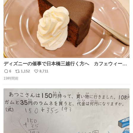
数
ディズニーの催事で日本橋三越行く方へ カフェウィーン
のザッハトルテを食べてください
6
1,152
8,711
返
リ
い
19時間前
信
ポ
い
数
ス
ね
ト
数
数