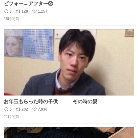
ビフォー→アフター②
3
128
1,157
返
リ
い
18時間前
信
ポ
い
数
ス
ね
ト
数
数
お年玉もらった時の子供 その時の親
5
202
7,930
返
リ
い
21時間前
信
ポ
い
数
ス
ね
ト
数