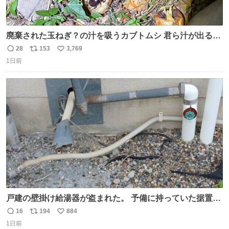
廃棄された玉ねぎ？の汁を吸うカブトムシ 君ら汁が出る植
物ならなんでもいいのかよ… まあ害虫だよねこりゃ 他には
28
153
3,769
返
リ
い
カナブンや黒ゴキが来ていた
1日前
信
ポ
い
数
ス
ね
ト
数
数
戸建の壁掛け給湯器が盗まれた。 予備に持っていた据置給
湯器があったのでガスやさんに設置してもらった。 工事費
16
194
884
返
リ
い
9万円。 痛い出費。 防犯カメラ設置した。 物騒な時代にな
1日前
信
ポ
い