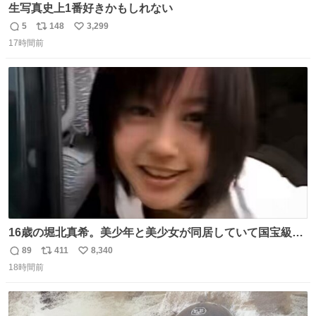
生写真史上1番好きかもしれない
5
148
3,299
返
リ
い
17時間前
信
ポ
い
数
ス
ね
ト
数
数
16歳の堀北真希。美少年と美少女が同居していて国宝級の
可愛さ
89
411
8,340
返
リ
い
18時間前
信
ポ
い
数
ス
ね
ト
数