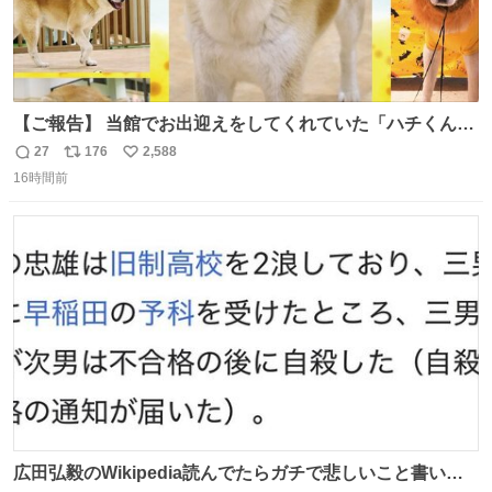
【ご報告】 当館でお出迎えをしてくれていた「ハチくん」
が8月1日に 虹の橋を渡りました🌈 たくさんの幸せを運
27
176
2,588
返
リ
い
び、たくさんのおやつを食べて、たくさん愛されたハチく
16時間前
信
ポ
い
んありがとう ハチくん大好きだよ 秋田犬の里 スタッフ一
数
ス
ね
同より 愛を込めて #秋田犬の里 #akitainu #akita #ハチくん
ト
数
数
大好き
広田弘毅のWikipedia読んでたらガチで悲しいこと書いて