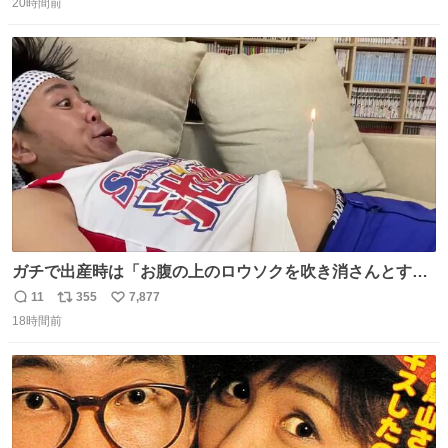
で20カ国回ったけど、旅行先で必ずマグネットを買い、今
20時間前
信
ポ
い
は家の冷蔵庫に貼ってる。 交換留学が終わって1年経つけ
数
ス
ね
どそれぞれのマグネットを見る度に旅の思い出が鮮明によ
ト
数
数
みがえります。
ガチで出産時は「お腹の上のロウソクを吹き消さんとする
サンシャイン池崎」だったし、お産後の股裂け状態でのト
11
355
7,877
返
リ
い
イレは「とにかく明るい安村の体勢」が1番楽
18時間前
信
ポ
い
数
ス
ね
ト
数
数