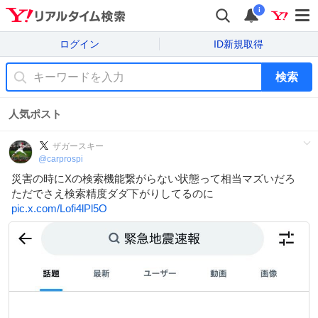
i
ログイン
ID新規取得
検索
人気ポスト
ザガースキー
@
carprospi
災害の時にXの検索機能繋がらない状態って相当マズいだろ
ただでさえ検索精度ダダ下がりしてるのに
pic.x.com/Lofi4lPl5O