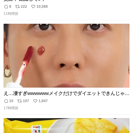
8
222
10,588
返
リ
い
11時間前
信
ポ
い
数
ス
ね
ト
数
数
え…凄すぎwwwwwwメイクだけでダイエットできんじゃん
😭
10
107
1,947
返
リ
い
17時間前
信
ポ
い
数
ス
ね
ト
数
数