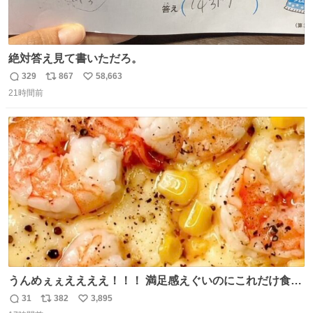
絶対答え見て書いただろ。
329
867
58,663
返
リ
い
21時間前
信
ポ
い
数
ス
ね
ト
数
数
うんめぇぇええええ！！！ 満足感えぐいのにこれだけ食べ
てりゃ痩せんの。追加でコショウ振ったらネ申😭⭐︎
31
382
3,895
返
リ
い