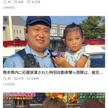
あって辛い
35
442
11,239
返
リ
い
19時間前
信
ポ
い
数
ス
ね
ト
数
数
熊本県内に応援派遣された特別自動車警ら部隊は、被災場
所のみならず、避難所も回りながらパトロールを行ってい
45
675
5,849
返
リ
い
ます。写真は、京都府警察の特別自動車警ら部隊が、上益
11時間前
信
ポ
い
城郡御船町内で避難している方々と交流している様子で
数
ス
ね
す。 #令和８年熊本地震 #京都府警察
ト
数
数