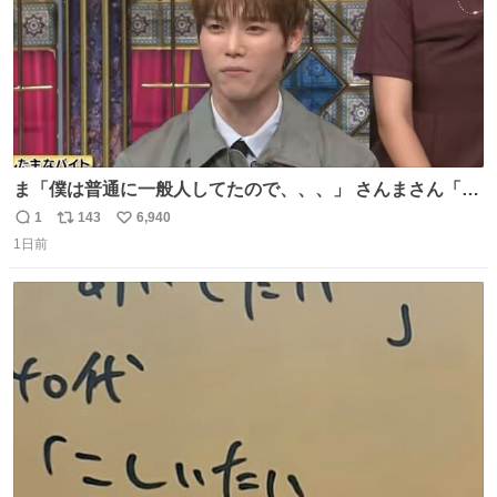
ま「僕は普通に一般人してたので、、、」 さんまさん「チ
ンパンジー⁉️」 しぬwwwwwwwwwwwwwwwwwwwww
1
143
6,940
返
リ
い
1日前
信
ポ
い
数
ス
ね
ト
数
数