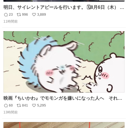
明日、サイレントアピールを行います。 🗓️8月6日（木） ⏰
[時間]7：45 集合 📍[場所]元安橋本通(東)側、観光船乗り場
23
996
3,889
返
リ
い
前ベンチ周辺 声は上げません。ただ、静かに立ちます。お
11時間前
信
ポ
い
近くの方、ぜひ。
数
ス
ね
ト
数
数
映画『ちいかわ』でモモンガを嫌いになった人へ それで
も愛される理由と可能性 kai-you.net/article/96186 『映画
60
841
5,295
返
リ
い
ちいかわ 人魚の島のひみつ』を3回観て、原作も追ってい
13時間前
信
ポ
い
る筆者が、モモンガの名誉回復を試みようとする記事で
数
ス
ね
す。ちいかわ初心者向けです🖊
ト
数