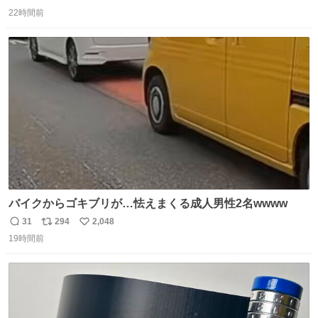
返
リ
い
騙せられん 私なんか就活中に存在しない記憶作り出してた
22時間前
信
ポ
い
WWWW
数
ス
ね
ト
数
数
バイクからゴキブリが…怯えまくる成人男性2名wwww
31
294
2,048
返
リ
い
19時間前
信
ポ
い
数
ス
ね
ト
数
数