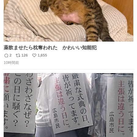
薬飲ませたら枕奪われた かわいい知能犯
2
126
1,655
返
リ
い
10時間前
信
ポ
い
数
ス
ね
ト
数
数