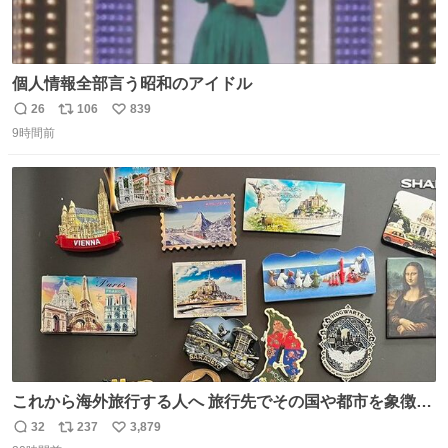
個人情報全部言う昭和のアイドル
26
106
839
返
リ
い
9時間前
信
ポ
い
数
ス
ね
ト
数
数
これから海外旅行する人へ 旅行先でその国や都市を象徴す
る マグネットを買って欲しい。 僕は交換留学してた1年間
32
237
3,879
返
リ
い