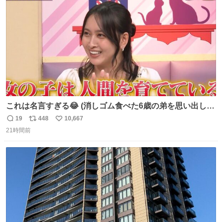
数
これは名言すぎる😂 (消しゴム食べた6歳の弟を思い出しな
がら)
19
448
10,667
返
リ
い
21時間前
信
ポ
い
数
ス
ね
ト
数
数