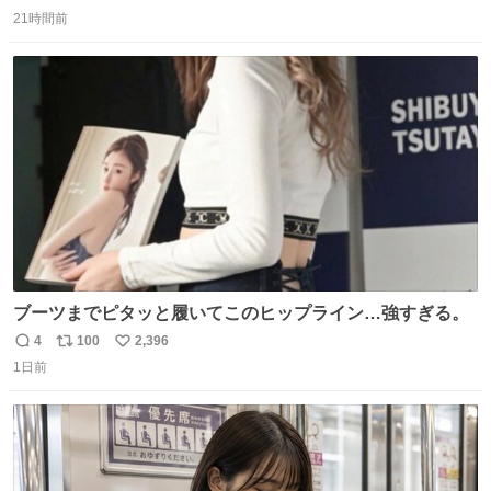
返
リ
い
持ってるだけでコーデが格上げされる。
21時間前
信
ポ
い
数
ス
ね
ト
数
数
ブーツまでピタッと履いてこのヒップライン…強すぎる。
4
100
2,396
返
リ
い
1日前
信
ポ
い
数
ス
ね
ト
数
数