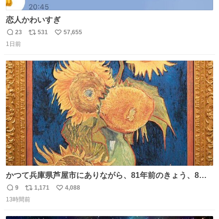
恋人かわいすぎ
23
531
57,655
返
リ
い
1日前
信
ポ
い
数
ス
ね
ト
数
数
かつて兵庫県芦屋市にありながら、81年前のきょう、8月6
日の阪神大空襲の折に残念ながら焼失した、 #ゴッホ の幻
9
1,171
4,088
返
リ
い
の「 #ヒマワリ 」。 当館は、東京都にある武者小路実篤記
13時間前
信
ポ
い
念館にご協力いただき、当時発行されたカラー印刷画集よ
数
ス
ね