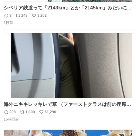
シベリア鉄道って「2143km」とか「2145km」みたいに、
モスクワからの距離名そのままの駅名があるんですね。
9
248
3,202
返
リ
い
1日前
信
ポ
い
数
ス
ね
ト
数
数
海外ニキキレッキレで草 （ファーストクラスは前の座席で
あるため）
208
1,800
61,296
返
リ
い
16時間前
信
ポ
い
数
ス
ね
ト
数