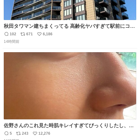
秋田タワマン建ちまくってる 高齢化ヤバすぎて駅前にコン
パクトシティつくって高齢者を住ませる考えらしい 病院も
102
671
6,186
返
リ
い
全部駅前にある
14時間前
信
ポ
い
数
ス
ね
ト
数
数
佐野さんのこれ見た時肌キレイすぎてびっくりしたし、や
はりアイドルって体型･肌管理すごすぎる
5
243
12,276
返
リ
い