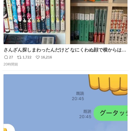
さんざん探しまわったんだけど なにくわぬ顔で横からはえ
てた
27
1,722
16,216
返
リ
い
20時間前
信
ポ
い
数
ス
ね
ト
数
数