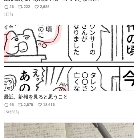
26
222
2,685
返
リ
い
1日前
信
ポ
い
数
ス
ね
ト
数
数
最近、訃報を見ると思うこと
65
2,675
18,616
返
リ
い
15時間前
信
ポ
い
数
ス
ね
ト
数
数