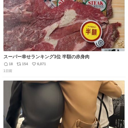
スーパー幸せランキング3位 半額の赤身肉
18
154
6,071
返
リ
い
1日前
信
ポ
い
数
ス
ね
ト
数
数