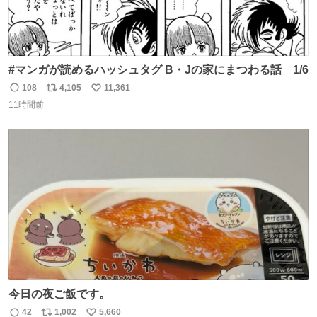
#マンガが読めるハッシュタグ B・Jの家にまつわる話 1/6
108
4,105
11,361
返
リ
い
11時間前
信
ポ
い
数
ス
ね
ト
数
数
今日の夜ご飯です。
42
1,002
5,660