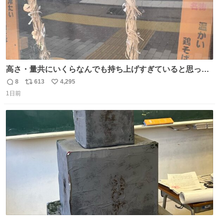
高さ・量共にいくらなんでも持ち上げすぎていると思って
撮影した写真
8
613
4,295
返
リ
い
1日前
信
ポ
い
数
ス
ね
ト
数
数