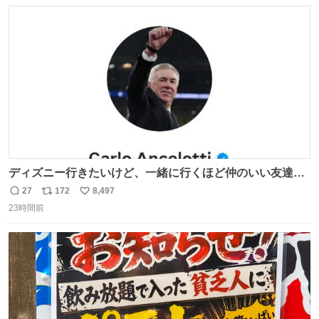
数
ス
ね
ト
数
数
ディズニー行きたいけど、一緒に行くほど仲のいい友達が
居ない… ほんでこれ
27
172
8,497
返
リ
い
23時間前
信
ポ
い
数
ス
ね
ト
数
数