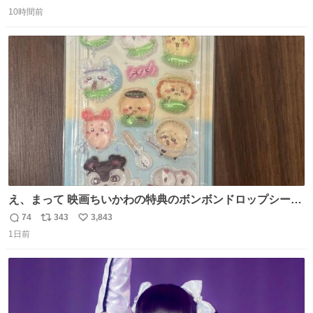
返
リ
い
10時間前
信
ポ
い
数
ス
ね
ト
数
数
え、まって 映画ちいかわの特典のボンボンドロップシール
もうメルカリにでてるやん #ちいかわ
74
343
3,843
返
リ
い
1日前
信
ポ
い
数
ス
ね
ト
数
数