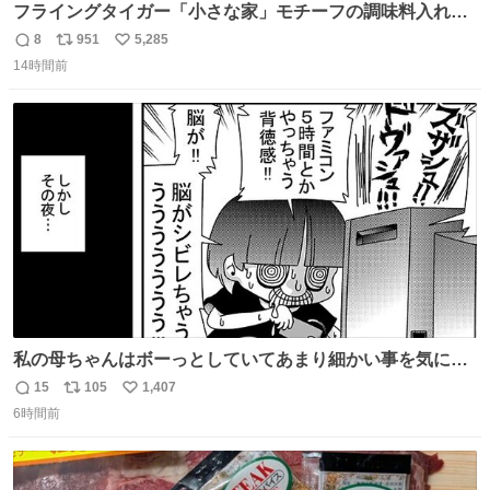
フライングタイガー「小さな家」モチーフの調味料入れ、
並べれば“デンマークの街並み”に ピンク・グリーン・テラ
8
951
5,285
返
リ
い
コッタの全9種 - fashion-press.net/news/149552
14時間前
信
ポ
い
数
ス
ね
ト
数
数
私の母ちゃんはボーっとしていてあまり細かい事を気にし
ません。優秀な人の多い現代の価値観から見ると、あまり
15
105
1,407
返
リ
い
優秀な母親ではないかもしれません。でも、だからこそ、
6時間前
信
ポ
い
私はそういう母親が大好きです。今も昔もすごくリラック
数
ス
ね
スします。「優秀」と「良い」は別なんですよね。 1/2
ト
数
数