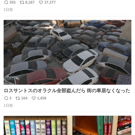
#ドラゴンボール
355
6,187
37,377
返
リ
い
1日前
信
ポ
い
数
ス
ね
ト
数
数
ロスサントスのオラクル全部盗んだら 街の車居なくなった
3
104
1,458
返
リ
い
1日前
信
ポ
い
数
ス
ね
ト
数
数