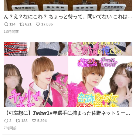
ん？え？なにこれ？ ちょっと待って、聞いてない これは販
売されているのもですか？
114
621
17,036
返
リ
い
13時間前
信
ポ
い
数
ス
ね
ト
数
数
【可哀想に】𝑻𝒘𝒊𝒕𝒕𝒆𝒓1●年選手に捕まった佐野ネットミーム
勇斗さんのコラボプリ
2
188
5,294
返
リ
い
7時間前
信
ポ
い