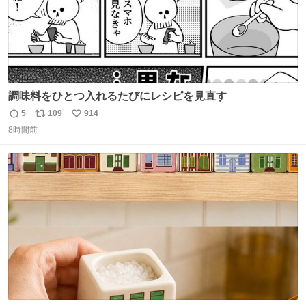
調味料をひとつ入れるたびにレシピを見直す
5
109
914
返
リ
い
8時間前
信
ポ
い
数
ス
ね
ト
数
数