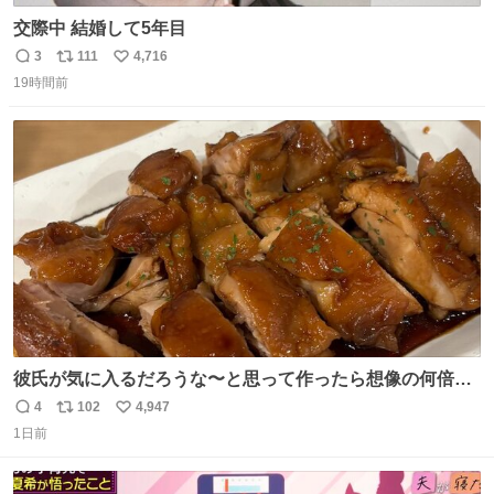
交際中 結婚して5年目
3
111
4,716
返
リ
い
19時間前
信
ポ
い
数
ス
ね
ト
数
数
彼氏が気に入るだろうな〜と思って作ったら想像の何倍も
美味しい美味しい言ってくれて嬉しい
4
102
4,947
返
リ
い
1日前
信
ポ
い
数
ス
ね
ト
数