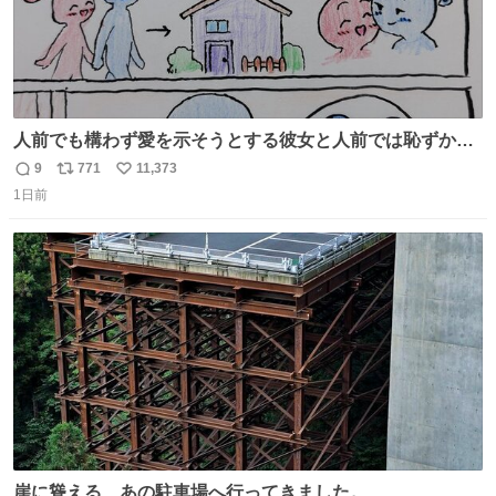
人前でも構わず愛を示そうとする彼女と人前では恥ずかし
いけど彼女を死ぬほど愛している彼氏 同士いませんか✋️
9
771
11,373
返
リ
い
1日前
信
ポ
い
数
ス
ね
ト
数
数
崖に聳える、あの駐車場へ行ってきました。