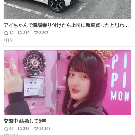
アイちゃんで職場乗り付けたら上司に新車買ったと思われ
たの嬉しすぎる。 20年落ちの車もやりようによっては新車
14
219
2,207
返
リ
い
っぽく見えるってことよ。 令和の車の横に並べても違和感
1日前
信
ポ
い
ない平成18年式です。
数
ス
ね
ト
数
数
交際中 結婚して5年
69
238
14,363
返
リ
い