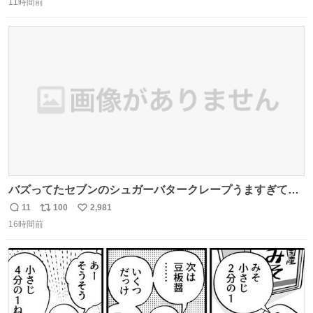
11時間前
信
ポ
い
数
ス
ね
ト
数
数
バズってたセブンのシュガーバタークレープうますぎて
7NOWで買い溜め🛒💭
11
100
2,981
返
リ
い
16時間前
信
ポ
い
数
ス
ね
ト
数
数