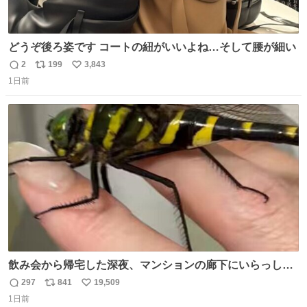
どうぞ後ろ姿です コートの紐がいいよね…そして腰が細い
2
199
3,843
返
リ
い
1日前
信
ポ
い
数
ス
ね
ト
数
数
飲み会から帰宅した深夜、マンションの廊下にいらっしゃ
ったオニヤンマ様 まさかこんな都会でお会いできるなんて
297
841
19,509
返
リ
い
思っておらず大興奮しております かっこよすぎる 指を差し
1日前
信
ポ
い