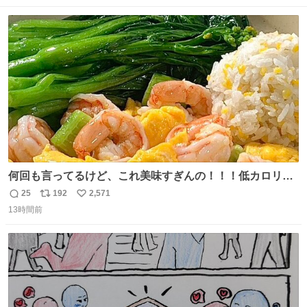
伸べると乗ってきてくれたのでひとまず一緒に帰宅しまし
数
ス
ね
たが、飛ばないということは弱っていらっしゃるのでしょ
ト
数
数
うか…素敵すぎる
何回も言ってるけど、これ美味すぎんの！！！低カロリー
で満足感エグいから一生食べてる😭
25
192
2,571
返
リ
い
13時間前
信
ポ
い
数
ス
ね
ト
数
数