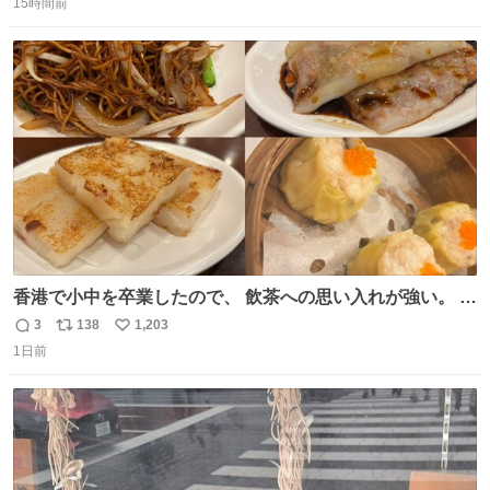
15時間前
信
ポ
い
数
ス
ね
ト
数
数
香港で小中を卒業したので、 飲茶への思い入れが強い。 常
に現地の味を探している。 横浜中華街まで行き、店を厳選
3
138
1,203
返
リ
い
すれば流石に出会えるけど、もっと近場で気軽に行ける店
1日前
信
ポ
い
はないか。 代々木にあった。 多少違うかなというのもあっ
数
ス
ね
たけど、 総合的には満足。
ト
数
数