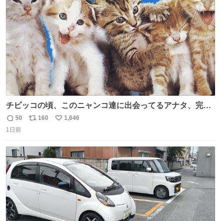
数
チビッコの頃、このニャンコ達に出会ってるアナタ、完全
なる同世代（笑） #70年代 #80年代 #昭和レトロ
50
160
1,646
返
リ
い
1日前
信
ポ
い
数
ス
ね
ト
数
数