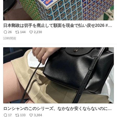
日本郵政は切手を廃止して額面を現金で払い戻せ2026 #日
本郵政 @JapanPostHD_PR
26
144
2,230
返
リ
い
10時間前
信
ポ
い
数
ス
ね
ト
数
数
ロンシャンのこのシリーズ、なかなか安くならないのにセ
ール価格になってる🖤✨レザーなのが反則級にかわいい。
17
133
3,304