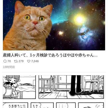
り陶板で原寸大に再現し、2014年より展示しています。 #
ト
数
数
大塚国際美術館
産婦人科いて、1ヶ月検診であろうほやほや赤ちゃん👩‍🍼
と推定2,3歳の女の子👧🏻をワンオペで連れてるママがいる
70
279
7,046
返
リ
い
のだけども 女の子ずっとママの側から離れない…⁉️ 手を繋
18時間前
信
ポ
い
がなくてもうろちょろしないしママが歩いたらピクミンみ
数
ス
ね
たいにﾄﾃﾄﾃついてってるし逃走しないし脱走しないし逃げ
ト
数
数
ないし走ら文字数