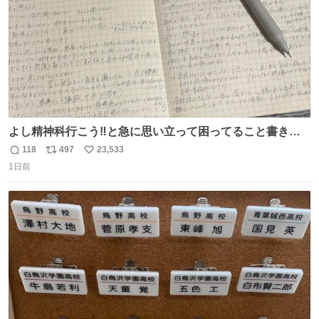
よし精神科行こう‼️と急に思い立って困ってること書き出
してたらペン止まらなくなってすごい勢いで埋まってワロ
118
497
23,533
返
リ
い
タ
1日前
信
ポ
い
数
ス
ね
ト
数
数