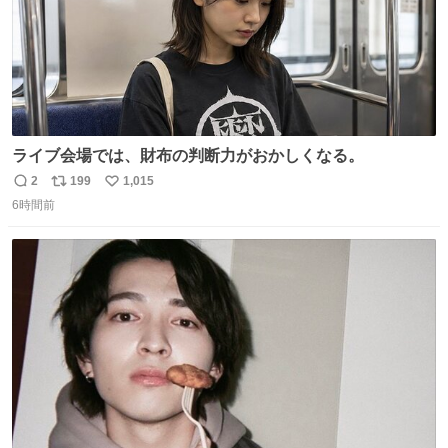
ライブ会場では、財布の判断力がおかしくなる。
2
199
1,015
返
リ
い
6時間前
信
ポ
い
数
ス
ね
ト
数
数