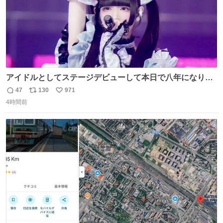
アイドルとしてステージデビューして本日で八年になりま
した。これからもここに居続けられますように❤︎
47
130
971
返
リ
い
4時間前
信
ポ
い
数
ス
ね
ト
数
数