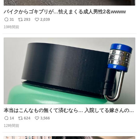
バイクからゴキブリが…怯えまくる成人男性2名wwww
31
293
2,039
返
リ
い
19時間前
信
ポ
い
数
ス
ね
ト
数
数
本当はこんなもの無くて済むなら… 入院してる嫁さんの病
棟、共同の冷蔵庫の中身を勝手に触る輩がおるのだけど、
14
624
3,566
返
リ
い
ナルゲンボトルの中身が減っている事案が起きたらしい。
12時間前
信
ポ
い
水に何か入れられても嫌なので3Dプリンタで 『鍵を開け
数
ス
ね