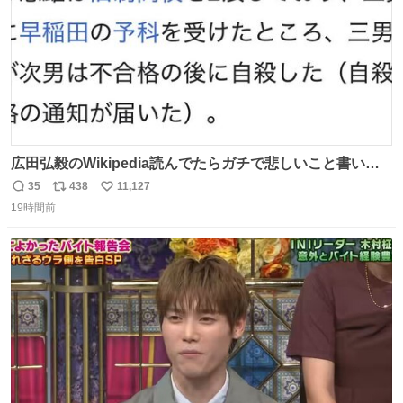
広田弘毅のWikipedia読んでたらガチで悲しいこと書いて
あって辛い
35
438
11,127
返
リ
い
19時間前
信
ポ
い
数
ス
ね
ト
数
数