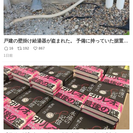
戸建の壁掛け給湯器が盗まれた。 予備に持っていた据置給
湯器があったのでガスやさんに設置してもらった。 工事費
16
192
867
返
リ
い
9万円。 痛い出費。 防犯カメラ設置した。 物騒な時代にな
1日前
信
ポ
い
ったな。 昔は給湯器盗むとか聞いたことなかったな。
数
ス
ね
ト
数
数