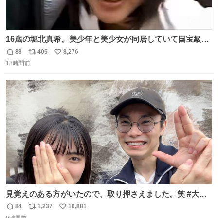
16歳の堀北真希。美少年と美少女が同居していて国宝級の
可愛さ
88
405
8,276
返
リ
い
18時間前
信
ポ
い
数
ス
ね
ト
数
数
見覚えのある方がいたので、取り押さえました。笑 #大追
跡 #鈴木浩文 さん
84
1,237
10,881
返
リ
い