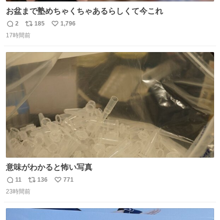
お盆まで塾めちゃくちゃあるらしくて今これ
2
185
1,796
返
リ
い
17時間前
信
ポ
い
数
ス
ね
ト
数
数
意味がわかると怖い写真
11
136
771
返
リ
い
23時間前
信
ポ
い
数
ス
ね
ト
数