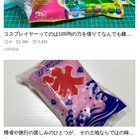
コスプレイヤーってのは100均の力を借りてなんでも錬成
できるんですよねビフォーアフター
8
366
5,451
返
リ
い
18時間前
信
ポ
い
数
ス
ね
ト
数
数
帰省や旅行の楽しみのひとつが、 その土地ならではの味。