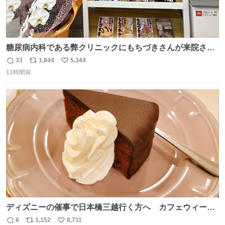
糖尿病内科である弊クリニックにもちづきさんが来院され
ました。
33
1,844
5,344
返
リ
い
11時間前
信
ポ
い
数
ス
ね
ト
数
数
ディズニーの催事で日本橋三越行く方へ カフェウィーン
のザッハトルテを食べてください
6
1,152
8,711
返
リ
い