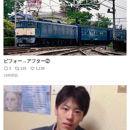
数
ビフォー→アフター②
3
125
1,130
返
リ
い
18時間前
信
ポ
い
数
ス
ね
ト
数
数