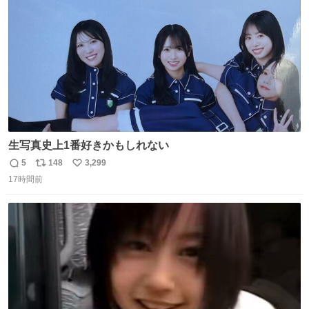
数
生写真史上1番好きかもしれない
5
148
3,299
返
リ
い
17時間前
信
ポ
い
数
ス
ね
ト
数
数