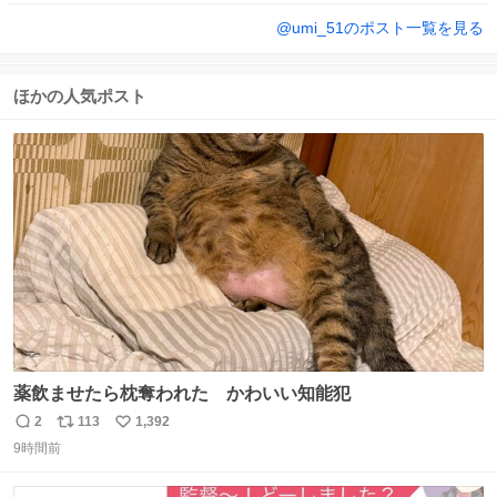
@
umi_51
のポスト一覧を見る
ほかの人気ポスト
薬飲ませたら枕奪われた かわいい知能犯
2
113
1,392
返
リ
い
9時間前
信
ポ
い
数
ス
ね