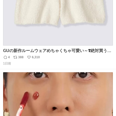
GUの新作ルームウェアめちゃくちゃ可愛い～❣️絶対買うぞ
🪿🤍 9月下旬発売🪄
4
388
6,310
返
リ
い
1日前
信
ポ
い
数
ス
ね
ト
数
数