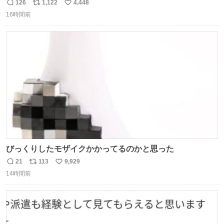
この夏、みなさんのおすすめのご当地アイスはあります
126
1,122
4,448
返
リ
い
か？ 九州の夏といえば、これ！ 地元の定番でも、旅先で出
16時間前
信
ポ
い
会ったお気に入りでも、ぜひ教えてください🍨
数
ス
ね
ト
数
数
びっくりしたモザイクかかってるのかと思った
21
113
9,929
返
リ
い
14時間前
信
ポ
い
数
ス
ね
ト
数
数