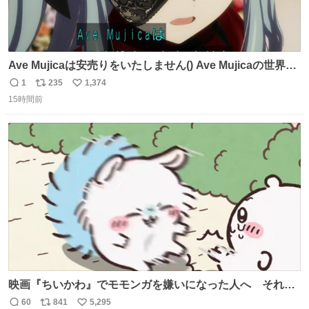
Ave Mujicaは安売りをいたしません() Ave Mujicaの世界観
が壊れてしまいますわ()
1
235
1,374
返
リ
い
15時間前
信
ポ
い
数
ス
ね
ト
数
数
映画『ちいかわ』でモモンガを嫌いになった人へ それで
も愛される理由と可能性 kai-you.net/article/96186 『映画
60
841
5,295
返
リ
い