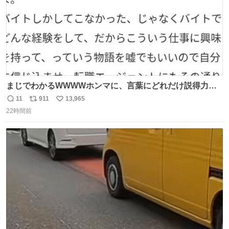
まじでわかるWWWWホンマに、言葉にどれだけ説得力を
持たせるかだし、自分でそれが本当だと信じないと相手も
11
911
13,965
返
リ
い
騙せられん 私なんか就活中に存在しない記憶作り出してた
22時間前
信
ポ
い
WWWW
数
ス
ね
ト
数
数