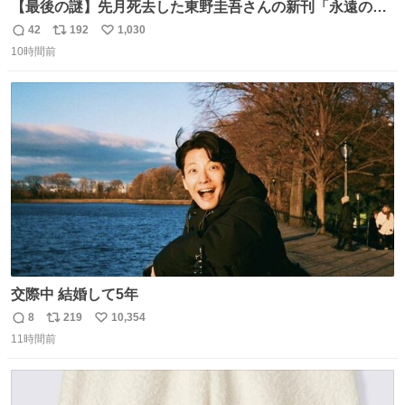
【最後の謎】先月死去した東野圭吾さんの新刊「永遠の記
憶」発売 代表作「ガリレオ」シリーズ最新作
42
192
1,030
返
リ
い
news.livedoor.com/article/detail… 68歳で亡くなった作家
10時間前
信
ポ
い
の東野圭吾さんの新刊が発売された。5日は発売されたば
数
ス
ね
かりの新刊も加わり、多くのファンが足を運んでいた。
ト
数
数
交際中 結婚して5年
8
219
10,354
返
リ
い
11時間前
信
ポ
い
数
ス
ね
ト
数
数