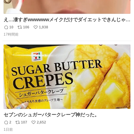
え…凄すぎwwwwwwメイクだけでダイエットできんじゃん
😭
10
106
1,938
返
リ
い
17時間前
信
ポ
い
数
ス
ね
ト
数
数
セブンのシュガーバタークレープ神だった。
2
107
2,652
返
リ
い
1日前
信
ポ
い