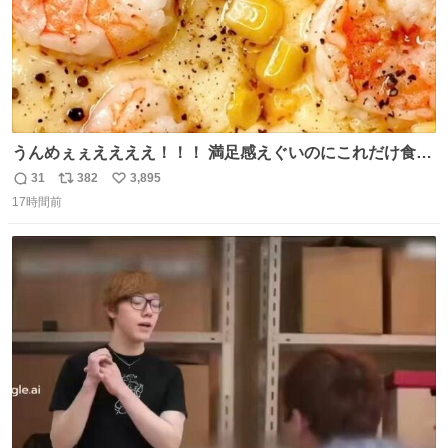
うんめぇぇええええ！！！ 満足感えぐいのにこれだけ食べ
てりゃ痩せんの。追加でコショウ振ったらネ申😭⭐︎
31
382
3,895
返
リ
い
17時間前
信
ポ
い
数
ス
ね
ト
数
数