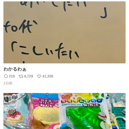
す。 #令和８年熊本地震 #京都府警察
ト
数
数
わかるわぁ
216
8,729
41,358
返
リ
い
1日前
信
ポ
い
数
ス
ね
ト
数
数