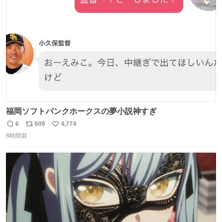
ト
数
数
福岡ソフトバンクホークスの夢小説神すぎ
6
609
4,774
返
リ
い
8時間前
信
ポ
い
数
ス
ね
ト
数
数