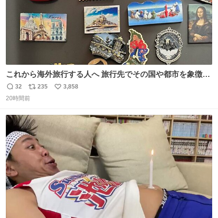
これから海外旅行する人へ 旅行先でその国や都市を象徴す
る マグネットを買って欲しい。 僕は交換留学してた1年間
32
235
3,858
返
リ
い
で20カ国回ったけど、旅行先で必ずマグネットを買い、今
20時間前
信
ポ
い
は家の冷蔵庫に貼ってる。 交換留学が終わって1年経つけ
数
ス
ね
どそれぞれのマグネットを見る度に旅の思い出が鮮明によ
ト
数
数
みがえります。