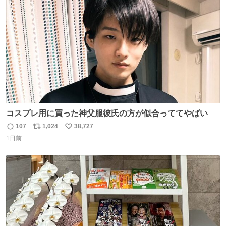
ないと蓋が回せないやつ』を作ったぞ…
ト
数
数
コスプレ用に買った神父服彼氏の方が似合っててやばい
107
1,024
38,727
返
リ
い
1日前
信
ポ
い
数
ス
ね
ト
数
数