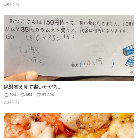
19時間前
信
ポ
い
数
ス
ね
ト
数
数
絶対答え見て書いただろ。
324
854
57,804
返
リ
い
21時間前
信
ポ
い
数
ス
ね
ト
数
数