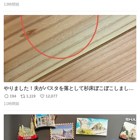
ちいかわ 人魚の島のひみつ』を3回観て、原作も追ってい
13時間前
信
ポ
い
る筆者が、モモンガの名誉回復を試みようとする記事で
数
ス
ね
す。ちいかわ初心者向けです🖊
ト
数
数
やりました！夫がパスタを落として杉床ぼこぼこしまし
た！よかったーーー！ファーストぼこぼこ自分じゃなく
194
1,119
12,077
返
リ
い
て！これで第二波いつでもいけます！！！✌️いやーほっと
11時間前
信
ポ
い
した！ 杉床を採用しようとしている方々へ忠告です。杉床
数
ス
ね
は乾燥パスタに負けます。豆腐くらいやわやわです。
ト
数
数