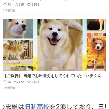
線。駅弁には、お気に入りのうな重を。 残念ながら、富士
78
215
6,598
返
リ
い
山は今回も雲の中でした（やっぱり！）。 #私の好きな日
15時間前
信
ポ
い
本
数
ス
ね
ト
数
数
【ご報告】 当館でお出迎えをしてくれていた「ハチくん」
が8月1日に 虹の橋を渡りました🌈 たくさんの幸せを運
26
172
2,531
返
リ
い
び、たくさんのおやつを食べて、たくさん愛されたハチく
16時間前
信
ポ
い
んありがとう ハチくん大好きだよ 秋田犬の里 スタッフ一
数
ス
ね
同より 愛を込めて #秋田犬の里 #akitainu #akita #ハチくん
ト
数
数
大好き