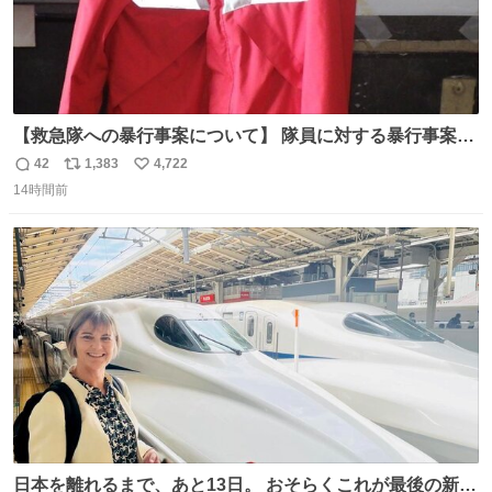
【救急隊への暴行事案について】 隊員に対する暴行事案
が、令和7年度の6件に対し、令和8年度は現在既に4件発生
42
1,383
4,722
返
リ
い
しています。 特に、この4日間で救急隊員に対する暴行事
14時間前
信
ポ
い
案が立て続けに2件発生しています。 このような行為に対
数
ス
ね
して隊員の安全を守るために、法的措置も辞さず毅然と対
ト
数
数
応していきます。
日本を離れるまで、あと13日。 おそらくこれが最後の新幹