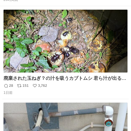
信
ポ
い
ると、壊さなくていい所まで壊しちゃいますから 実際、外
数
ス
ね
装ダメージ、ABSセンサ断線、ブレーキホースも傷入っち
ト
数
数
ゃってます…
廃棄された玉ねぎ？の汁を吸うカブトムシ 君ら汁が出る植
物ならなんでもいいのかよ… まあ害虫だよねこりゃ 他には
28
151
3,762
返
リ
い
カナブンや黒ゴキが来ていた
1日前
信
ポ
い
数
ス
ね
ト
数
数