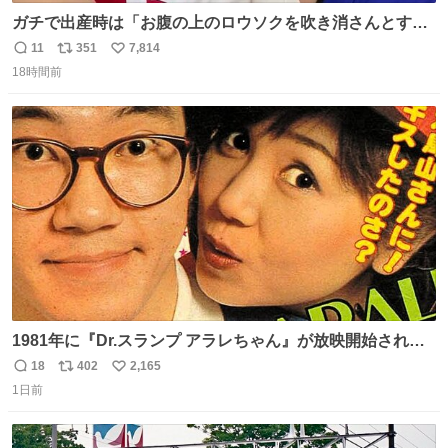
ガチで出産時は「お腹の上のロウソクを吹き消さんとする
サンシャイン池崎」だったし、お産後の股裂け状態でのト
11
351
7,814
返
リ
い
イレは「とにかく明るい安村の体勢」が1番楽
18時間前
信
ポ
い
数
ス
ね
ト
数
数
1981年に『Dr.スランプ アラレちゃん』が放映開始された
直後の鳥山明さんと、小山茉美さんです。
18
402
2,165
返
リ
い
1日前
信
ポ
い
数
ス
ね
ト
数