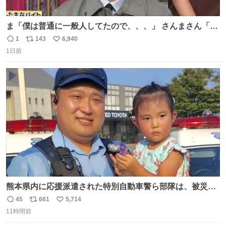
ま「僕は普通に一般人してたので、、、」 さんまさん「チ
ンパンジー⁉️」 しぬwwwwwwwwwwwwwwwwwwwww
1
143
6,940
返
リ
い
1日前
信
ポ
い
数
ス
ね
ト
数
数
熊本県内に応援派遣された特別自動車警ら部隊は、被災場
所のみならず、避難所も回りながらパトロールを行ってい
45
661
5,714
返
リ
い
ます。写真は、京都府警察の特別自動車警ら部隊が、上益
11時間前
信
ポ
い
城郡御船町内で避難している方々と交流している様子で
数
ス
ね