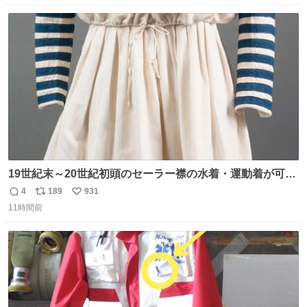
数
ス
ね
ト
数
数
19世紀末～20世紀初頭のセーラー襟の水着・運動着が可可
愛くて100年以上前とは思えないデザイン。当時女性や子
4
189
931
返
リ
い
どものファッションにマリンルックが取り入れられるよう
11時間前
信
ポ
い
になり、その後、通学服や運動着、水着にも広がっていっ
数
ス
ね
たそう。紫外線が気になる現代なら、ラッシュガード感覚
ト
数
数
で着られそうですね。