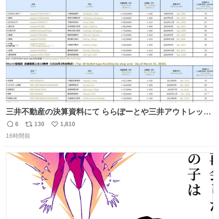
ト
数
数
三井不動産の決算資料にて ららぽーとや三井アウトレット
パークの店舗別売上高（2025年度）が一部判明
6
130
1,810
返
リ
い
16時間前
信
ポ
い
数
ス
ね
ト
数
数