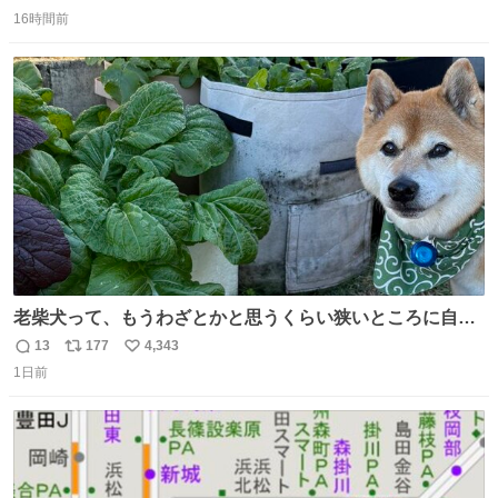
返
リ
い
16時間前
信
ポ
い
数
ス
ね
ト
数
数
老柴犬って、もうわざとかと思うくらい狭いところに自ら
はまりにいくじゃないですか？ 今朝ガーデニングしてる飼
13
177
4,343
返
リ
い
い主の間にはまってきて、最高に可愛かった♥️
1日前
信
ポ
い
数
ス
ね
ト
数
数