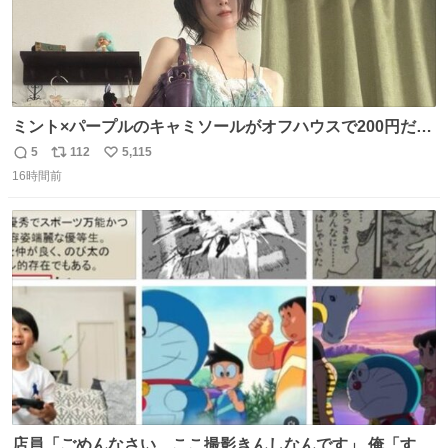
ミント×パープルのキャミソールがオフハウスで200円だっ
た♩
5
112
5,115
返
リ
い
16時間前
信
ポ
い
数
ス
ね
ト
数
数
店員「ごめんなさい、ここ撮影きんしなんです」 俺「すみ