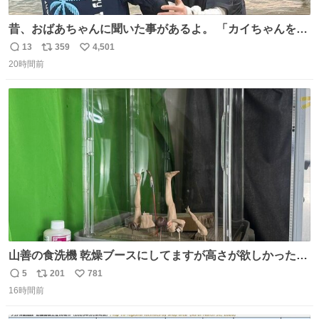
昔、おばあちゃんに聞いた事があるよ。 「カイちゃんをい
じめると、アイツが海から上がって来るぞ。」って。
13
359
4,501
返
リ
い
20時間前
信
ポ
い
数
ス
ね
ト
数
数
山善の食洗機 乾燥ブースにしてますが高さが欲しかったの
でコレクションケースを置くだけのツルセコ改造 扉が手前
5
201
781
返
リ
い
に開き天井の温度もしっかり上がるのでかなり使いやすく
16時間前
信
ポ
い
なりました😎
数
ス
ね