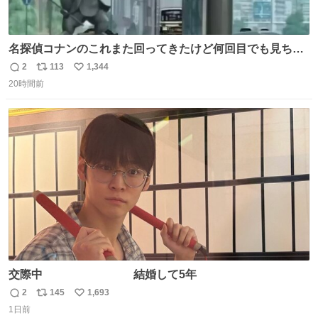
名探偵コナンのこれまた回ってきたけど何回目でも見ちゃ
う魔力あるのよな
2
113
1,344
返
リ
い
20時間前
信
ポ
い
数
ス
ね
ト
数
数
交際中 結婚して5年
2
145
1,693
返
リ
い
1日前
信
ポ
い