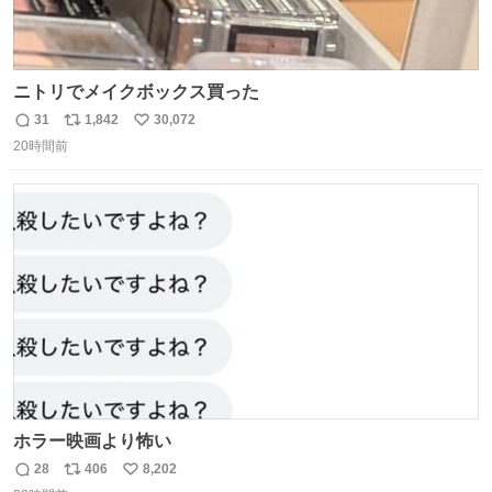
ニトリでメイクボックス買った
31
1,842
30,072
返
リ
い
20時間前
信
ポ
い
数
ス
ね
ト
数
数
ホラー映画より怖い
28
406
8,202
返
リ
い