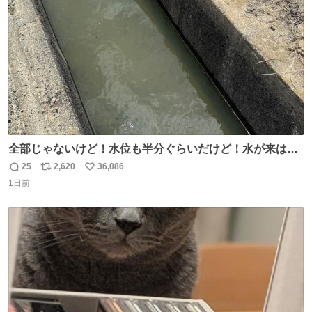
数
千kcalオーバーの食事を摂取し、増量したという。
全部じゃないけど！水位も半分ぐらいだけど！水が来はじ
めたよ！！！ 作業してくれた方々ありがとーーー
25
2,620
36,086
返
リ
い
ー！！！！！！！！！！！！！！！！！！！！！！！！！
1日前
信
ポ
い
！
数
ス
ね
ト
数
数