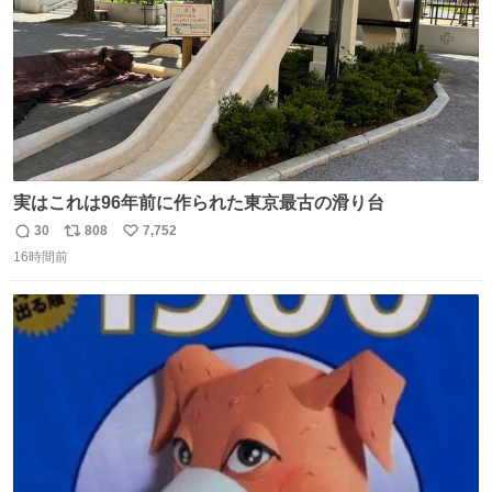
実はこれは96年前に作られた東京最古の滑り台
30
808
7,752
返
リ
い
16時間前
信
ポ
い
数
ス
ね
ト
数
数