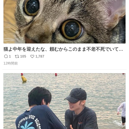
猫よ中年を迎えたな、頼むからこのまま不老不死でいてく
れ…と願ってから、いや人間の家族が死に絶えて猫だけこ
1
105
1,787
返
リ
い
の世に置いていくなんてひどいことはできない…と思って
12時間前
信
ポ
い
から、猫のこの可愛さと愛嬌なら未来永劫ほかの人間に可
数
ス
ね
愛がられて困ることもなかろうなと思ったのでやっぱり猫
ト
数
数
よ不老不死でいてくれ