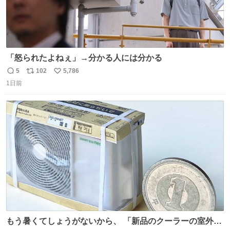
「怒られたよねぇ」→分かる人には分かる
5
102
5,786
返
リ
い
1日前
信
ポ
い
数
ス
ね
ト
数
数
もう暑くてしょうがないから、 「新品のクーラーの室外機