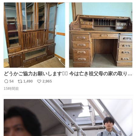
数
ス
ね
ニャは益々素晴らしい場所になってる
ト
数
数
どうかご協力お願いします🙇‍♂️ 今は亡き祖父母の家の取り壊
しが決まり、どうしても処分して欲しくない食器棚と机の
54
1,490
2,965
返
リ
い
引き取り手を探しております この2つは私の祖母が当初一
15時間前
信
ポ
い
目惚れで購入したもので、祖母はc型肝炎で58歳という若
数
ス
ね
さで亡くなりましたが、この家具達をとても大切にしてお
ト
数
数
りました 続く↓