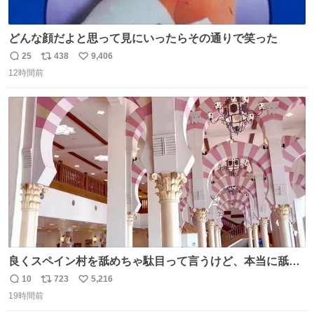
どんな顔だよと思って見にいったらその通りで笑った
25
438
9,406
返
リ
い
12時間前
信
ポ
い
数
ス
ね
ト
数
数
良くスペイン村を舐めちゃ駄目って言うけど、本当に舐め
ちゃ行けないのはスペィン村ホテル🏛🏨 だってロビーから
10
723
5,216
返
リ
い
中庭抜けるだけでこの有様🤩 ディズニーホテル泊まってる
19時間前
信
ポ
い
場所じゃない。 5年振りの志摩スペイン村パルケエスパー