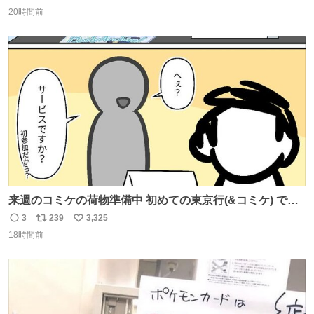
返
リ
い
20時間前
信
ポ
い
数
ス
ね
ト
数
数
来週のコミケの荷物準備中 初めての東京行(&コミケ) です
#C108
3
239
3,325
返
リ
い
18時間前
信
ポ
い
数
ス
ね
ト
数
数