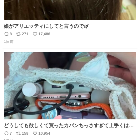
娘がアリエッティにしてと言うので🌿
8
271
17,486
返
リ
い
1日前
信
ポ
い
数
ス
ね
ト
数
数
どうしても欲しくて買ったカバンちっさすぎて上手くはめ
ないと荷物入らん。女のカバンってなんでこんなちっさい
7
158
10,954
返
リ
い