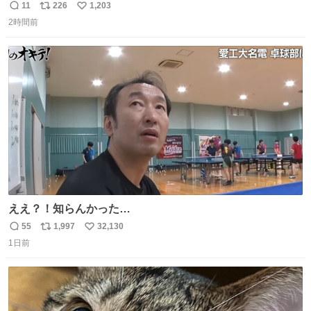
のミニチュア」 でも見ていってよ
11
226
1,203
返
リ
い
2時間前
信
ポ
い
数
ス
ね
ト
数
数
ええ？！知らんかった…
55
1,997
32,130
返
リ
い
1日前
信
ポ
い
数
ス
ね
ト
数
数