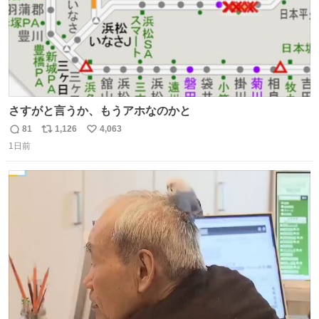
さすがと言うか、もうアホなのかと
81
1,126
4,063
返
リ
い
1日前
信
ポ
い
数
ス
ね
ト
数
数