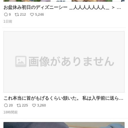
お盆休み初日のディズニーシー ＿人人人人人人人＿ ＞ 空
い て る！＜ ￣^Y^Y^Y^Y^ Y￣
9
212
5,246
返
リ
い
1日前
信
ポ
い
数
ス
ね
ト
数
数
これ本当に首がもげるくらい頷いた。 私は入学前に送られ
てきた、大学のサークル紹介冊子を見た時点で終わりを感
20
225
3,260
返
リ
い
じたので、女子大でもないくせに偏差値の高い大学のイン
18時間前
信
ポ
い
カレサークルに突撃して所属するという奇行で事なきを得
数
ス
ね
た。 高偏差値に行けないならせめてそれくらいした方が予
ト
数