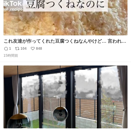
これ友達が作ってくれた豆腐つくねなんやけど… 言われる
まで豆腐って気づかなかった🤣✨ふわふわで食べ応えある
1
104
848
返
リ
い
し普通につくねより好きかもしれん🥹🤍 ダイエット中でも
15時間前
信
ポ
い
罪悪感なく食べられるの最高👇
数
ス
ね
ト
数
数