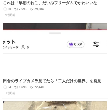
これは「早朝のねこ、だいぶフリーダムでかわいいな…」
の絵日記です🎐
30
2,593
29,284
返
リ
い
16時間前
信
ポ
い
数
ス
ね
ト
数
数
田舎のライブカメラ見てたら「二人だけの世界」を発見し
た
54
1,698
72,440
返
リ
い
19時間前
信
ポ
い
数
ス
ね
ト
数