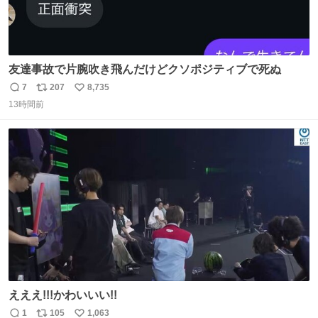
友達事故で片腕吹き飛んだけどクソポジティブで死ぬ
7
207
8,735
返
リ
い
13時間前
信
ポ
い
数
ス
ね
ト
数
数
えええ!!!かわいいい!!
1
105
1,063