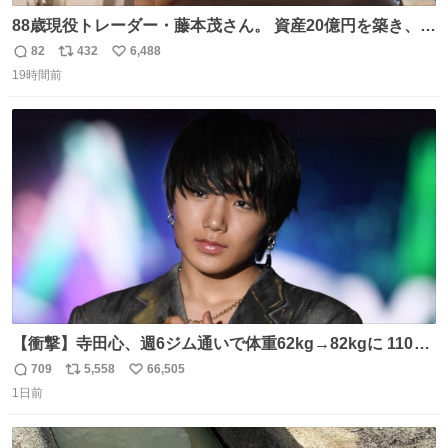
88歳現役トレーダー・藤本茂さん。 資産20億円を築き、
「令和のブラックマンデー」で2億6000万円の含み損を抱
82
432
6,488
返
リ
い
えても生き残った男が、血と汗で掴んだ「相場の8箇条」
19時間前
信
ポ
い
です。 1. 朝の急落は「買い」、朝の急騰は「売り」。 2.
数
ス
ね
午後の急騰は追わない。午後の急落は翌朝に狙う。
ト
数
数
【衝撃】寺田心、週6ジム通いで体重62kg→82kgに 110kg
のベンチプレス持ち上げる姿披露
709
5,558
66,505
返
リ
い
news.livedoor.com/article/detail… 元々自重のみだった
1日前
信
ポ
い
が、更に筋肉を大きくするためジム通いを開始。筋肉増量
数
ス
ね
のためおにぎり10個、ゼリー飲料3～4本、パスタと毎日4
ト
数