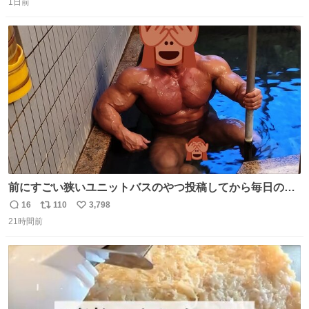
の
1日前
信
ポ
い
数
ス
ね
ト
数
数
前にすごい狭いユニットバスのやつ投稿してから毎日のよ
うに温泉とかに連れてってもらってる。SNS効果凄い。俺
16
110
3,798
返
リ
い
は幸せもんです・・・いつもありがとうございます🫡
21時間前
信
ポ
い
数
ス
ね
ト
数
数