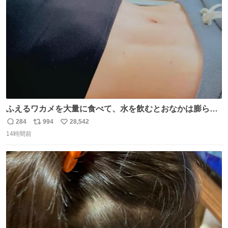
数
後がいいです。 https://t.co/9nMHIrETkw
ふえるワカメを大量に食べて、水を飲むとおなかは膨ら
む・・・・！？ ⚠️よい子は絶対マネしないでね⚠️ #夏休み
284
994
28,542
返
リ
い
の自由研究
14時間前
信
ポ
い
数
ス
ね
ト
数
数