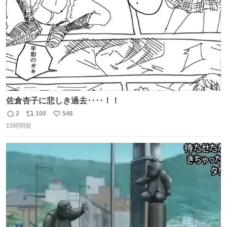
佐倉杏子に悲しき過去‥‥！！
2
100
546
返
リ
い
15時間前
信
ポ
い
数
ス
ね
ト
数
数