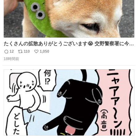
たくさんの拡散ありがとうございます😭 交野警察署に今確
認しましたら 柴犬ちゃんご家族の元に帰れたそうです🥹
12
110
1,050
返
リ
い
(息子は連絡不要と言ってたので) ご家族の方がXを見られ
18時間前
信
ポ
い
ていたのかは わかりませんがみなさんの応援の おかげで
数
ス
ね
す。 ありがとうございます😭 #柴犬 #迷い犬
ト
数
数