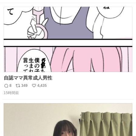
数
ス
ね
ト
数
数
自認ママ異常成人男性
8
349
4,435
返
リ
い
15時間前
信
ポ
い
数
ス
ね
ト
数
数