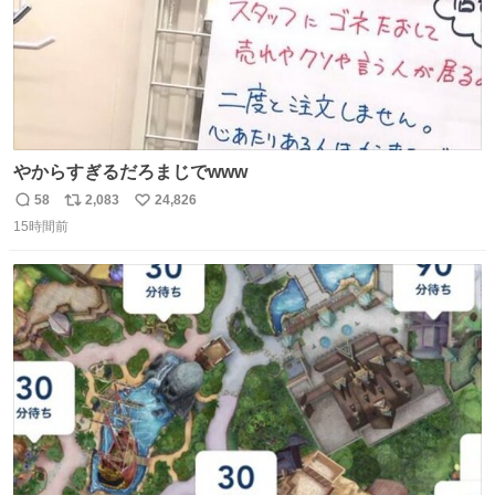
やからすぎるだろまじでwww
58
2,083
24,826
返
リ
い
15時間前
信
ポ
い
数
ス
ね
ト
数
数