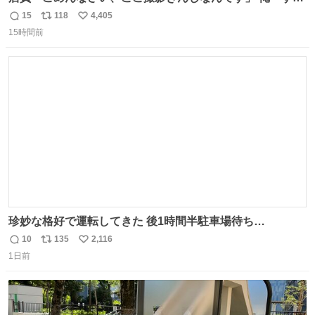
ません！すぐ消します」 店員「念のためフォルダから消し
15
118
4,405
返
リ
い
てるところ見せて頂けますか？」 俺「はい…」
15時間前
信
ポ
い
数
ス
ね
ト
数
数
珍妙な格好で運転してきた 後1時間半駐車場待ち…
10
135
2,116
返
リ
い
1日前
信
ポ
い
数
ス
ね
ト
数
数