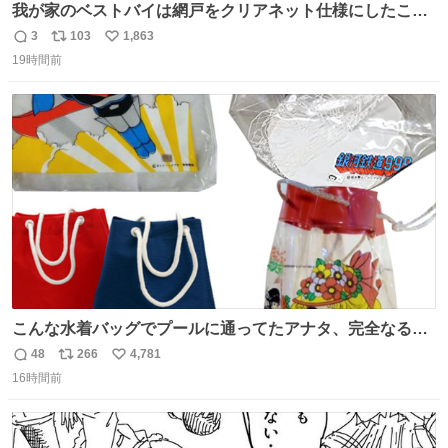
我が家のベストバイは網戸をクリアネット仕様にしたこ
と。網目が細かいから虫の侵入は一切許さないし、見た目
3
103
1,863
返
リ
い
もクリアで網戸の存在を感じない。特筆すべきはその値
19時間前
信
ポ
い
段。家全体(9箇所)でも3万円でお釣りが来るという超最強
数
ス
ね
コスパ。これから家を建てる方は迷わず採用してほしい。
ト
数
数
こんな水着バッグでプールに通ってたアナタ、完全なる同
世代（笑） #70年代 #80年代 #昭和レトロ
48
266
4,781
返
リ
い
16時間前
信
ポ
い
数
ス
ね
ト
数
数