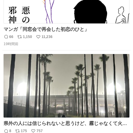
マンガ「同窓会で再会した初恋のひと」
66
1,150
11,236
返
リ
い
19時間前
信
ポ
い
数
ス
ね
ト
数
数
県外の人には信じられないと思うけど、霧じゃなくて火山
灰です🌋 #桜島
8
175
757