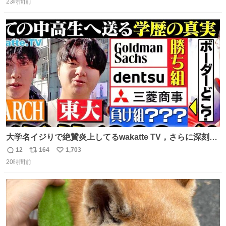
23時間前
信
ポ
い
数
ス
ね
ト
数
数
大学名イジりで絶賛炎上してるwakatte TV，さらに深刻な
問題はこっちでは？ ・都内の特定企業に入るのを極度に推
12
164
1,703
返
リ
い
奨し，それ以外の地域で堅実に生きるのを周縁化する ・恋
20時間前
信
ポ
い
愛にかまけ，「陽キャラ」として振る舞うのを極端に中心
数
ス
ね
化する ・院生が研究環境を求め他大学に移るのを批判する
ト
数
数
過去例↓