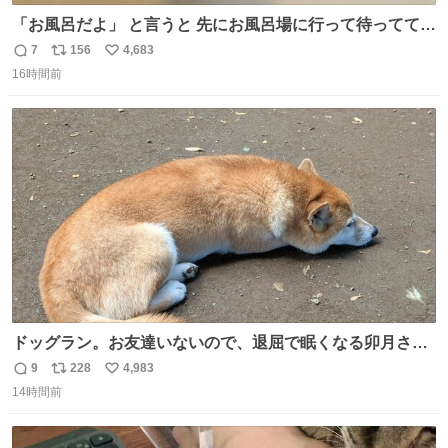
「お風呂だよ」 と言うと 先にお風呂場に行って待っててく
れる 賢いライス
7
156
4,683
返
リ
い
16時間前
信
ポ
い
数
ス
ね
ト
数
数
ドッグラン。お友達いないので、退屈で眠くなる卯月さ
ん。 #柴犬卯月
9
228
4,983
返
リ
い
14時間前
信
ポ
い
数
ス
ね
ト
数