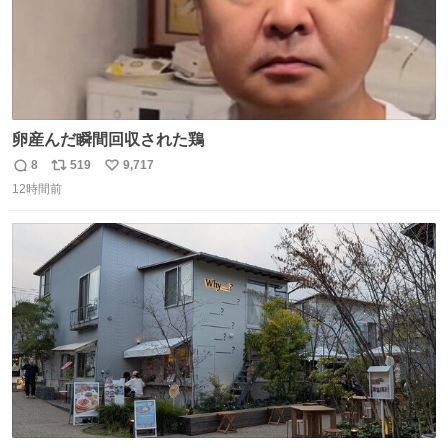
卵産んだ瞬間回収された鶏
8
519
9,717
返
リ
い
12時間前
信
ポ
い
数
ス
ね
ト
数
数