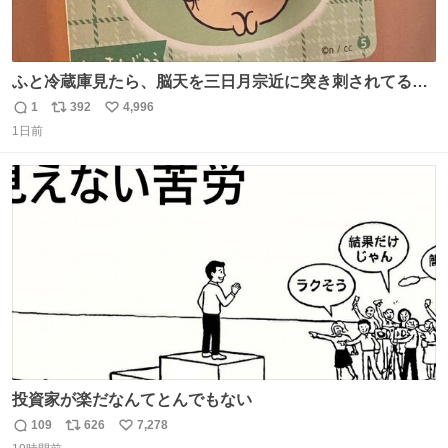
ふと冷蔵庫見たら、脳天を三日月宗近に突き刺されてるく
りまんじゅうパイセンが
1
392
4,996
返
リ
い
1日前
信
ポ
い
数
ス
ね
ト
数
数
投資家が楽だなんてとんでもない
109
626
7,278
返
リ
い