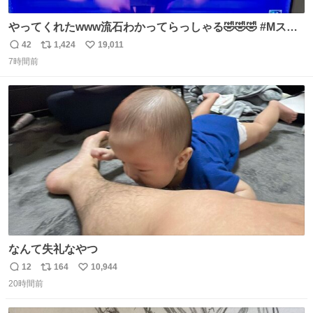
やってくれたwww流石わかってらっしゃる🤣🤣🤣 #Mステ
#西川貴教
42
1,424
19,011
返
リ
い
7時間前
信
ポ
い
数
ス
ね
ト
数
数
なんて失礼なやつ
12
164
10,944
返
リ
い
20時間前
信
ポ
い
数
ス
ね