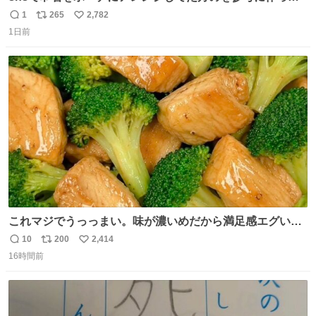
みました🧵 裁縫は得意でないので、ザクザクの目測で縫い
1
265
2,782
返
リ
い
ましたので悪しからず🙏🏻 裏地は人魚のウロコ風な柄にし
1日前
信
ポ
い
てみたらめっちゃ良き☺️ 島二郎とちいかわチャームもお気
数
ス
ね
に入り⭐️
ト
数
数
これマジでうっっまい。味が濃いめだから満足感エグいし
1週間で3キロ痩せた😭
10
200
2,414
返
リ
い
16時間前
信
ポ
い
数
ス
ね
ト
数
数