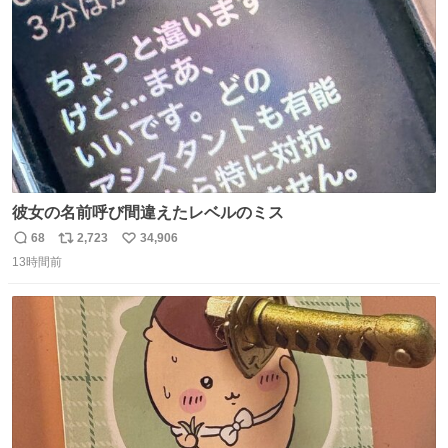
数
彼女の名前呼び間違えたレベルのミス
68
2,723
34,906
返
リ
い
13時間前
信
ポ
い
数
ス
ね
ト
数
数