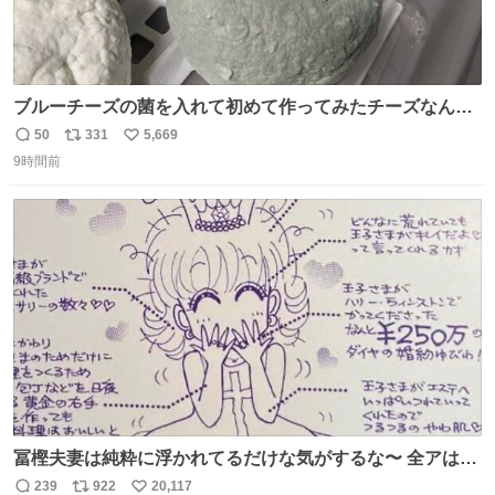
ブルーチーズの菌を入れて初めて作ってみたチーズなんだ
けど 本能でちょっとヤバいと思っちゃう見た目だな
50
331
5,669
返
リ
い
9時間前
信
ポ
い
数
ス
ね
ト
数
数
冨樫夫妻は純粋に浮かれてるだけな気がするな〜 全アはこ
こに自分の市場価値的なものを上乗せするので、 すっぴん
239
922
20,117