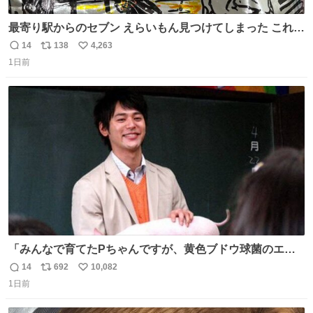
最寄り駅からのセブン えらいもん見つけてしまった これ売
ってくれへんかな… #浅井健一 #ポテチ #ロックの名盤
14
138
4,263
返
リ
い
1日前
信
ポ
い
数
ス
ね
ト
数
数
「みんなで育てたPちゃんですが、黄色ブドウ球菌のエン
テロトキシン（耐熱性毒素）が検出されたので、議論する
14
692
10,082
返
リ
い
までもなく処分が決まりました」
1日前
信
ポ
い
数
ス
ね