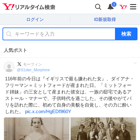
i
ログイン
ID新規取得
検索
人気ポスト
モーフィン
@
S1ster_Morphine
116年前の今日は『イギリスで最も嫌われた女』、ダイアナ・
フリーマン＝ミットフォードが産まれた日。「ミットフォー
ド姉妹」の三女として産まれた彼女は、一族の邸宅であるア
ストール・マナーで、子供時代を過ごした。その後やがてパ
リを訪れた際に、初めて自身の美貌を自覚し、その力に酔い
しれた。
pic.x.com/HgEDl9l60Y