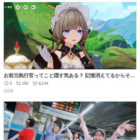
数
ス
ね
ト
数
数
お前元執行官ってこと隠す気ある？ 記憶消えてるからそん
な考えに至らないだろうけどさ…
3
100
4,134
返
リ
い
1日前
信
ポ
い
数
ス
ね
ト
数
数