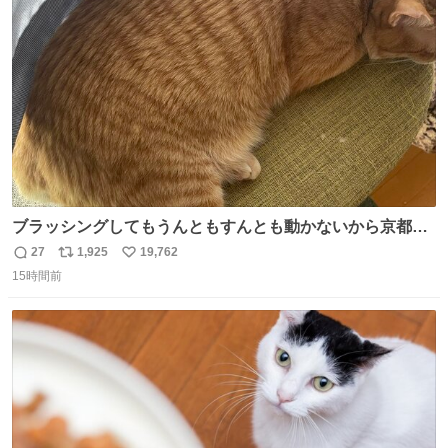
ト
数
数
ブラッシングしてもうんともすんとも動かないから京都の
寺にある庭みたいになってる
27
1,925
19,762
返
リ
い
15時間前
信
ポ
い
数
ス
ね
ト
数
数