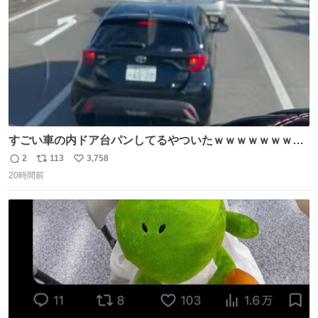
すごい車の内ドア台パンしてるやついたｗｗｗｗｗｗｗｗ
ｗｗｗｗｗｗ
2
113
3,758
返
リ
い
20時間前
信
ポ
い
数
ス
ね
ト
数
数