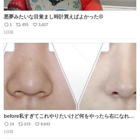
悪夢みたいな目覚まし時計買えばよかった⚾
1
455
3,427
返
リ
い
1日前
信
ポ
い
数
ス
ね
ト
数
数
before私すぎてこれやりたいけど何をやったら右になれる
の
14
215
8,642
返
リ
い
1日前
信
ポ
い