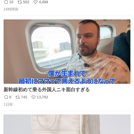
い。 https://t.co/LemyLGyVkR
10
502
4,498
返
リ
い
16時間前
信
ポ
い
数
ス
ね
ト
数
数
新幹線初めて乗る外国人ニキ面白すぎる
6
745
13,792
返
リ
い
1日前
信
ポ
い
数
ス
ね
ト
数
数