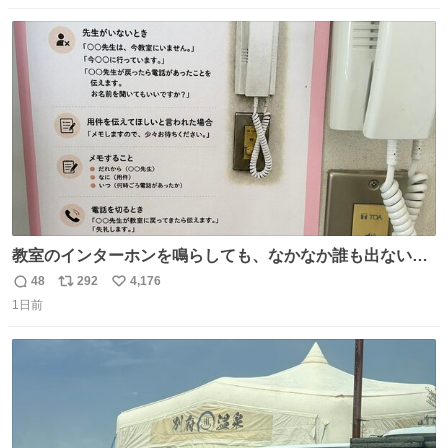
数
ス
ね
ト
数
数
教室のインターホンを鳴らしても、なかなか誰も出ないこ
とがあります…。 もしかすると「電話の出方」に困ってい
48
292
4,176
返
リ
い
るのかもしれません。 そこで「何を話せばいいか」が見え
1日前
信
ポ
い
る手引きを用意して、安心して電話に出られるようにしま
数
ス
ね
す。 インターホンの応対も大切なコミュニケーションの学
ト
数
数
びです。