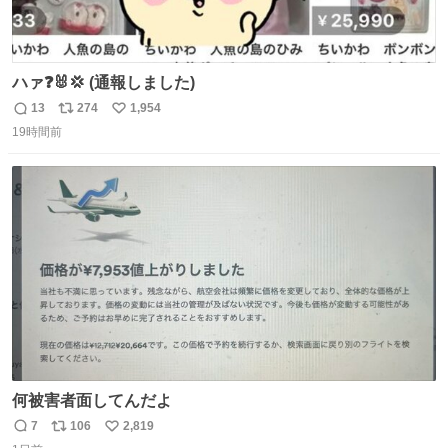
ハァ❓🐰💢 (通報しました)
13
274
1,954
返
リ
い
19時間前
信
ポ
い
数
ス
ね
ト
数
数
何被害者面してんだよ
7
106
2,819
返
リ
い