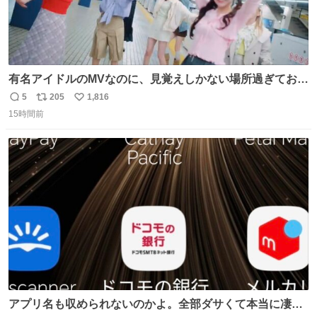
有名アイドルのMVなのに、見覚えしかない場所過ぎておも
ろいな
5
205
1,816
返
リ
い
15時間前
信
ポ
い
数
ス
ね
ト
数
数
アプリ名も収められないのかよ。全部ダサくて本当に凄