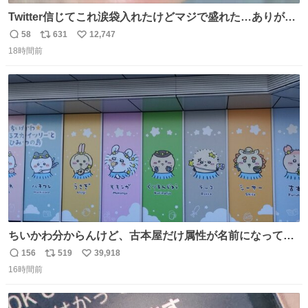
Twitter信じてこれ涙袋入れたけどマジで盛れた…ありがと
う…
58
631
12,747
返
リ
い
18時間前
信
ポ
い
数
ス
ね
ト
数
数
ちいかわ分からんけど、古本屋だけ属性が名前になってる
のはどういうこと？
156
519
39,918
返
リ
い
16時間前
信
ポ
い
数
ス
ね
ト
数