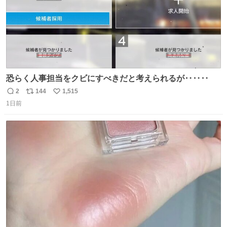
恐らく人事担当をクビにすべきだと考えられるが‥‥‥
2
144
1,515
返
リ
い
1日前
信
ポ
い
数
ス
ね
ト
数
数