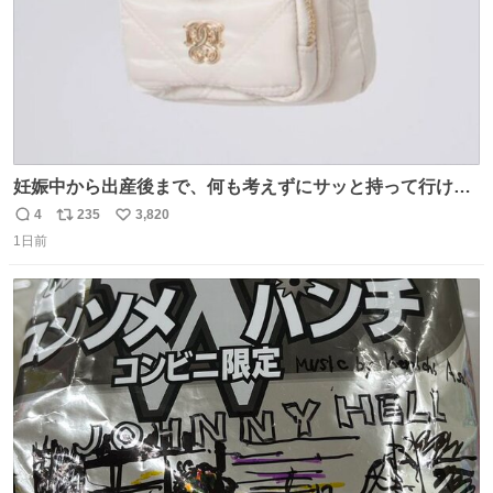
妊娠中から出産後まで、何も考えずにサッと持って行ける
ようなショルダーバッグが欲しいな〜と思っていたのだけ
4
235
3,820
返
リ
い
ど snidelでめちゃくちゃピッタリなものを見つけたので買
1日前
信
ポ
い
った！✨ スマホと小物とペットボトルが入るの最高すぎる
数
ス
ね
🥹 しかもスマホ入れ独立してるしファスナーない！地味に
ト
数
数
嬉しいやつ！！！