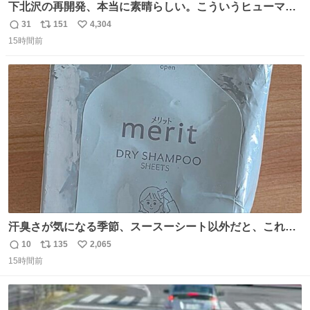
下北沢の再開発、本当に素晴らしい。こういうヒューマン
スケールの開発がいいんだよ。
31
151
4,304
返
リ
い
15時間前
信
ポ
い
数
ス
ね
ト
数
数
汗臭さが気になる季節、スースーシート以外だと、これが
とにかくスッキリする。2年くらい前に #生活は踊る で紹
10
135
2,065
返
リ
い
介したやつ。おじさんにもおばさんにもオススメだ。ドラ
15時間前
信
ポ
い
ストに売ってるぞ。ドライシャンプーって書いてあるけど
数
ス
ね
汗拭きシートみたいなもの。耳裏襟足首筋がんがん拭いて
ト
数
数
汗臭不安を解消。