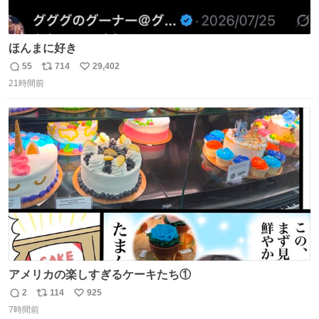
ほんまに好き
55
714
29,402
返
リ
い
21時間前
信
ポ
い
数
ス
ね
ト
数
数
アメリカの楽しすぎるケーキたち①
2
114
925
返
リ
い
7時間前
信
ポ
い