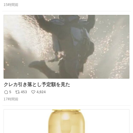
返
リ
い
15時間前
信
ポ
い
数
ス
ね
ト
数
数
クレカ引き落とし予定額を見た
5
453
4,924
返
リ
い
17時間前
信
ポ
い
数
ス
ね
ト
数
数