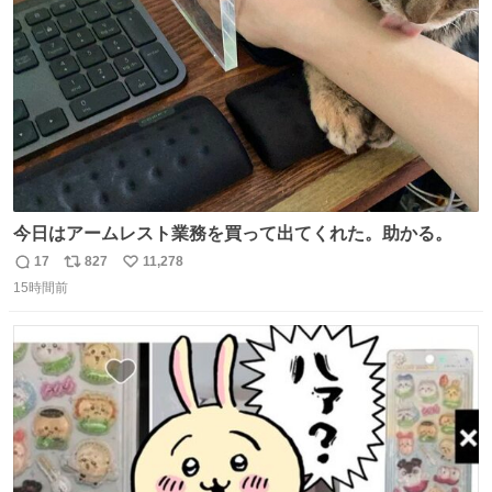
数
今日はアームレスト業務を買って出てくれた。助かる。
17
827
11,278
返
リ
い
15時間前
信
ポ
い
数
ス
ね
ト
数
数