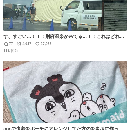
す、すごい…！！！別府温泉が来てる…！！これはどれぐ
らい待つんだろう…
77
4,047
27,966
返
リ
い
11時間前
信
ポ
い
数
ス
ね
ト
数
数
snsで巾着をポーチにアレンジしてた方のを参考に作って