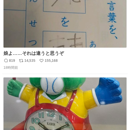
娘よ……それは違うと思うぞ
819
14,535
155,168
返
リ
い
18時間前
信
ポ
い
数
ス
ね
ト
数
数