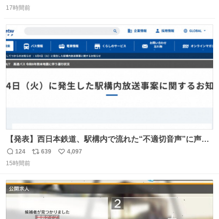
返
リ
い
＆寝起きのボサボサ頭でも「今日も可愛いね」が止まらな
17時間前
信
ポ
い
い。放っておくと永遠に髪撫でてきて作業進まない()
数
ス
ね
156cm40kg、年中日焼け止めとお友達の私より綺麗な手や
ト
数
数
めてもろて とか言う
【発表】西日本鉄道、駅構内で流れた“不適切音声”に声明
「被害届も検討」 news.livedoor.com/article/detail… 4日
124
639
4,097
返
リ
い
に西鉄福岡（天神）駅および薬院駅で発生した駅構内放送
15時間前
信
ポ
い
事案について声明を公表した。「第三者によって駅構内放
数
ス
ね
送設備に外部から不正に音声が流された可能性も含めて確
ト
数
数
認を実施」と説明した。