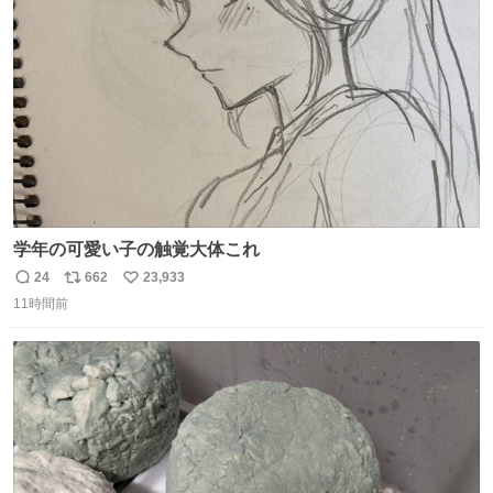
ト
数
数
学年の可愛い子の触覚大体これ
24
662
23,933
返
リ
い
11時間前
信
ポ
い
数
ス
ね
ト
数
数