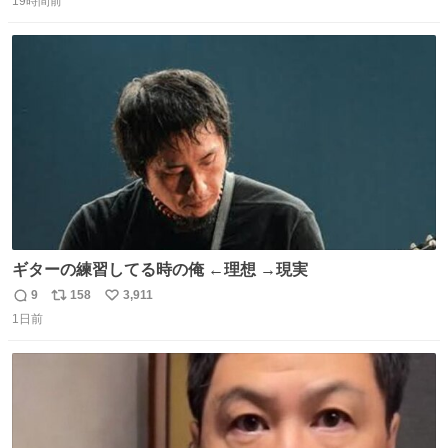
19時間前
信
ポ
い
数
ス
ね
ト
数
数
ギターの練習してる時の俺 ←理想 →現実
9
158
3,911
返
リ
い
1日前
信
ポ
い
数
ス
ね
ト
数
数