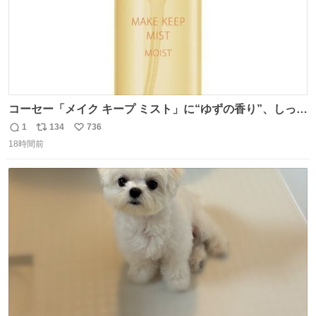
コーセー「メイク キープ ミスト」に“ゆずの香り”、しっと
りツヤ肌叶う保湿タイプ - fashion-press.net/news/148945
1
134
736
返
リ
い
18時間前
信
ポ
い
数
ス
ね
ト
数
数