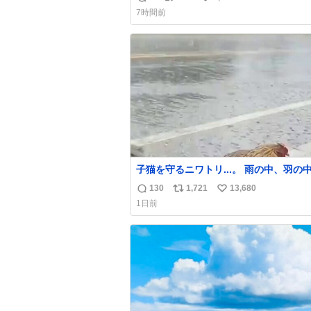
返
リ
い
てたのに、いつかの引越しで無くしてし
7時間前
た」という話をしたら、 「お土産で買ってき
信
ポ
い
たくらいの価格感なら、ドイツの黒い森
数
ス
ね
ローライトかな…」と当たりつけてもら
ト
数
た。確かにこんな感じだった気がする 
数
子猫を守るニワトリ...。 雨の中、羽の中に子
猫を入れて守る姿に感動した！！ 愛は
130
1,721
13,680
返
リ
い
超える！
1日前
信
ポ
い
数
ス
ね
ト
数
数