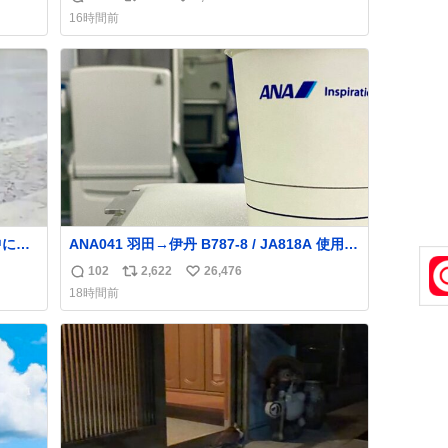
返
リ
い
まっ
広がらずに回転が可能なことが証明された！”
16時間前
信
ポ
い
のフ
数
ス
ね
っ
ト
数
凄い
数
ANA041 羽田→伊丹 B787-8 / JA818A 使用機
種族を
到着遅れにつき 「安全に支障ない範囲で1分1
102
2,622
26,476
返
リ
い
秒でも遅延回復に努めております」と機長の
18時間前
気合い十分！ が、フライトは順調に進みす
信
ポ
い
ぎ… 「飛ばしすぎたせいか現在奈良県上空で
数
ス
ね
の待機を命じられております」 でコンソメス
ト
数
ープ吹き出しそうになりましたw
数