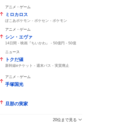
アニメ・ゲーム
ミロカロス
ぽこあポケモン
ポケセン
ポケモン
ポケモンセンター
アニメ・ゲーム
シン・エヴァ
14日間
映画『ちいかわ』
50億円
50億
映画ちいかわ
ニュース
トクだ値
新幹線eチケット
週末パス
実質廃止
えきねっと
JR東日本
アニメ・ゲーム
手塚国光
旦那の実家
20位まで見る