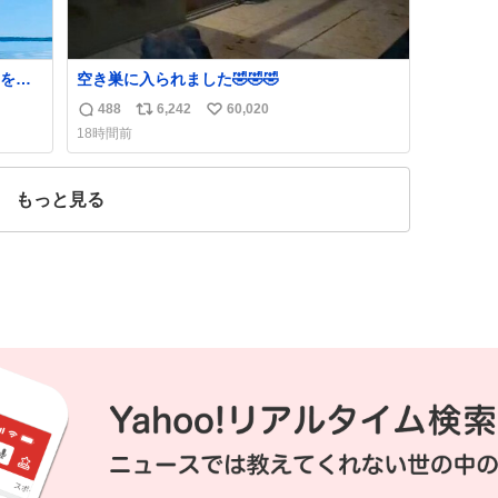
をフ
空き巣に入られました🤣🤣🤣
島と
488
6,242
60,020
返
リ
い
、特
18時間前
信
ポ
い
数
ス
ね
ト
数
もっと見る
数