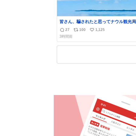
皆さん、騙されたと思ってナウル観光局
ォローしてみてください。たまに海とか
27
100
1,125
返
リ
い
かわけわからん画像が流れてくるだけで
3時間前
に何も起こりません。
信
ポ
い
数
ス
ね
ト
数
数