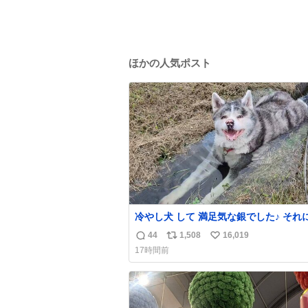
ほかの人気ポスト
冷やし犬 して 満足気な銀でした♪ それにして
も こんなに冷たい山水によく入ってい
44
1,508
16,019
返
リ
い
よね😅
17時間前
信
ポ
い
数
ス
ね
ト
数
数