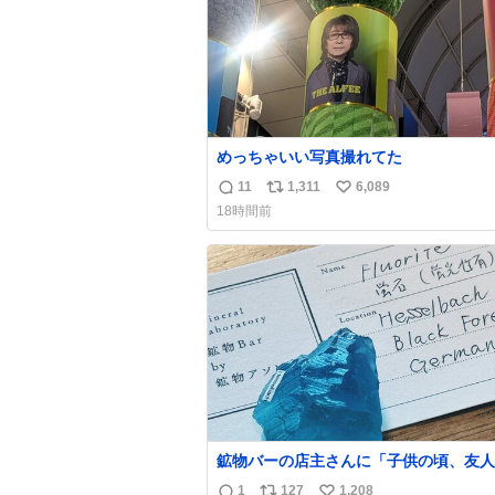
めっちゃいい写真撮れてた
11
1,311
6,089
返
リ
い
18時間前
信
ポ
い
数
ス
ね
ト
数
数
鉱物バーの店主さんに「子供の頃、友人
産で青い石を貰って、それがすごく気に
1
127
1,208