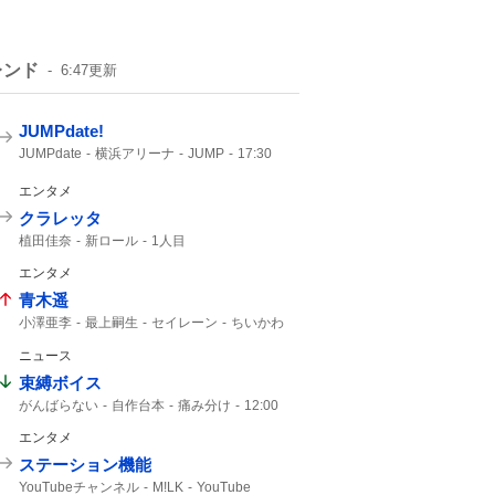
レンド
6:47
更新
JUMPdate!
JUMPdate
横浜アリーナ
JUMP
17:30
エンタメ
クラレッタ
植田佳奈
新ロール
1人目
エンタメ
青木遥
小澤亜李
最上嗣生
セイレーン
ちいかわ
ハチワレ
ニュース
束縛ボイス
がんばらない
自作台本
痛み分け
12:00
30人
にじさんじ
エンタメ
ステーション機能
YouTubeチャンネル
M!LK
YouTube