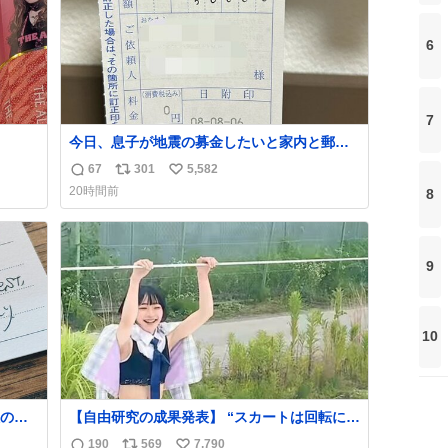
6
7
今日、息子が地震の募金したいと家内と郵便
局に行ったみたいです。おもちゃとか買う選
67
301
5,582
返
リ
い
択肢もあったと思うけど、自分で貯めてた2万
20時間前
8
円を役に立てて欲しい、みんなも元気になっ
信
ポ
い
て欲しいと。家内も一緒に募金したので、自
数
ス
ね
分も何かできたらなぁと思いました。
ト
数
数
9
10
の土
【自由研究の成果発表】 “スカートは回転によ
入っ
って広がるが、岡澤恋によって270°までなら
190
569
7,790