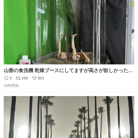
ト
数
数
山善の食洗機 乾燥ブースにしてますが高さが欲しかったの
でコレクションケースを置くだけのツルセコ改造 扉が手前
5
206
801
返
リ
い
に開き天井の温度もしっかり上がるのでかなり使いやすく
16時間前
信
ポ
い
なりました😎
数
ス
ね
ト
数
数