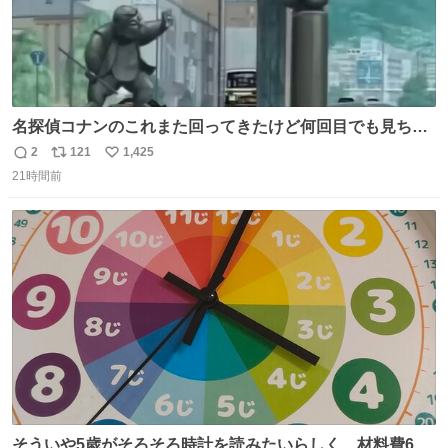
名探偵コナンのこれまた回ってきたけど何回目でも見ちゃ
う魔力あるのよな
2
121
1,425
返
リ
い
21時間前
信
ポ
い
数
ス
ね
ト
数
数
そういや5歳がそろそろ時計を読みたいらしく、材料費600