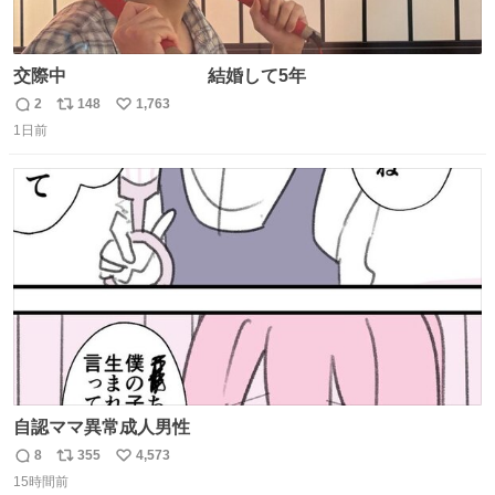
交際中 結婚して5年
2
148
1,763
返
リ
い
1日前
信
ポ
い
数
ス
ね
ト
数
数
自認ママ異常成人男性
8
355
4,573
返
リ
い
15時間前
信
ポ
い