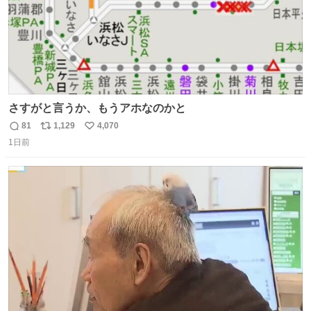
さすがと言うか、もうアホなのかと
81
1,129
4,070
返
リ
い
1日前
信
ポ
い
数
ス
ね
ト
数
数