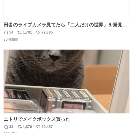
田舎のライブカメラ見てたら「二人だけの世界」を発見し
た
54
1,701
72,885
返
リ
い
20時間前
信
ポ
い
数
ス
ね
ト
数
数
ニトリでメイクボックス買った
33
1,870
30,457
返
リ
い