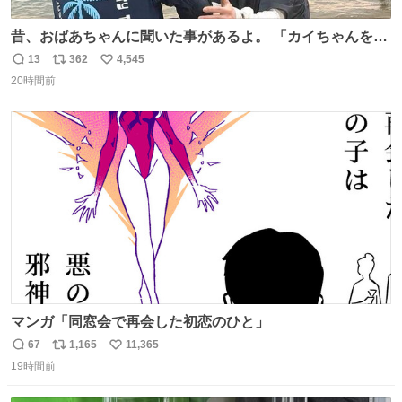
昔、おばあちゃんに聞いた事があるよ。 「カイちゃんをい
じめると、アイツが海から上がって来るぞ。」って。
13
362
4,545
返
リ
い
20時間前
信
ポ
い
数
ス
ね
ト
数
数
マンガ「同窓会で再会した初恋のひと」
67
1,165
11,365
返
リ
い
19時間前
信
ポ
い
数
ス
ね