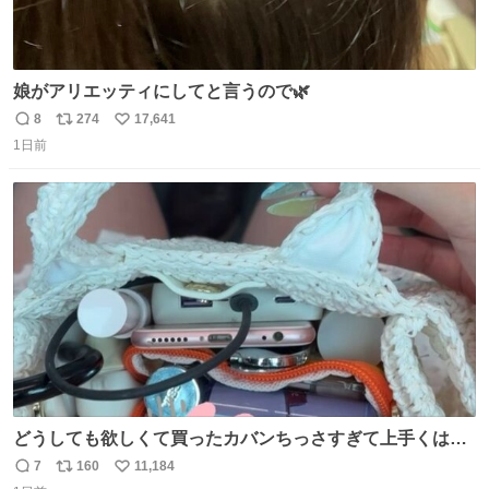
娘がアリエッティにしてと言うので🌿
8
274
17,641
返
リ
い
1日前
信
ポ
い
数
ス
ね
ト
数
数
どうしても欲しくて買ったカバンちっさすぎて上手くはめ
ないと荷物入らん。女のカバンってなんでこんなちっさい
7
160
11,184
返
リ
い