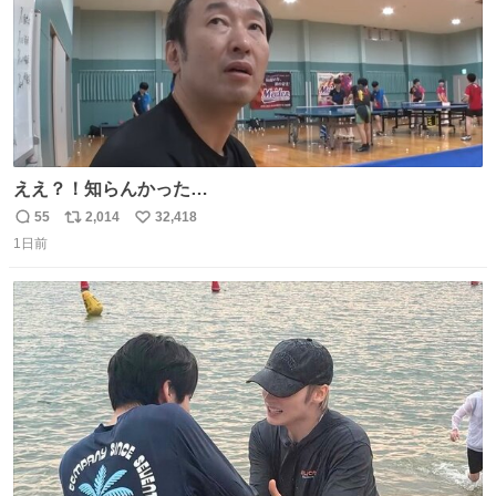
ええ？！知らんかった…
55
2,014
32,418
返
リ
い
1日前
信
ポ
い
数
ス
ね
ト
数
数