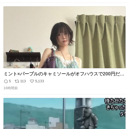
数
ス
ね
ト
数
数
ミント×パープルのキャミソールがオフハウスで200円だっ
た♩
5
113
5,133
返
リ
い
16時間前
信
ポ
い
数
ス
ね
ト
数
数