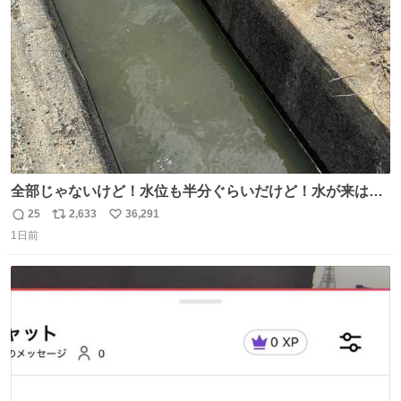
数
千kcalオーバーの食事を摂取し、増量したという。
全部じゃないけど！水位も半分ぐらいだけど！水が来はじ
めたよ！！！ 作業してくれた方々ありがとーーー
25
2,633
36,291
返
リ
い
ー！！！！！！！！！！！！！！！！！！！！！！！！！
1日前
信
ポ
い
！
数
ス
ね
ト
数
数