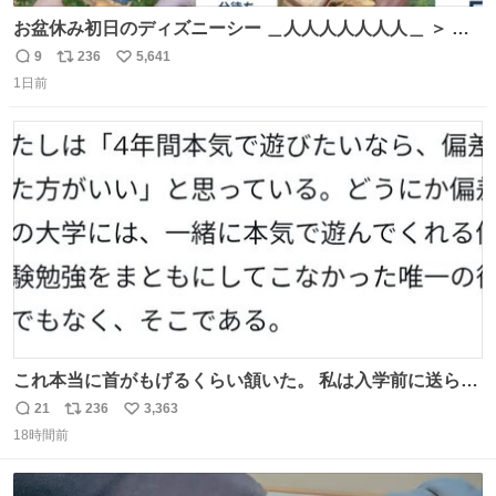
お盆休み初日のディズニーシー ＿人人人人人人人＿ ＞ 空
い て る！＜ ￣^Y^Y^Y^Y^ Y￣
9
236
5,641
返
リ
い
1日前
信
ポ
い
数
ス
ね
ト
数
数
これ本当に首がもげるくらい頷いた。 私は入学前に送られ
てきた、大学のサークル紹介冊子を見た時点で終わりを感
21
236
3,363
返
リ
い
じたので、女子大でもないくせに偏差値の高い大学のイン
18時間前
信
ポ
い
カレサークルに突撃して所属するという奇行で事なきを得
数
ス
ね
た。 高偏差値に行けないならせめてそれくらいした方が予
ト
数