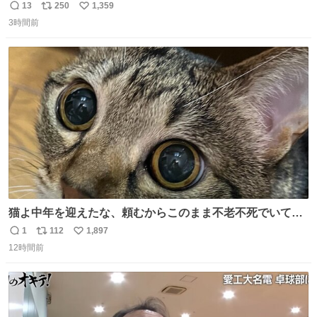
のミニチュア」 でも見ていってよ
13
250
1,359
返
リ
い
3時間前
信
ポ
い
数
ス
ね
ト
数
数
猫よ中年を迎えたな、頼むからこのまま不老不死でいてく
れ…と願ってから、いや人間の家族が死に絶えて猫だけこ
1
112
1,897
返
リ
い
の世に置いていくなんてひどいことはできない…と思って
12時間前
信
ポ
い
から、猫のこの可愛さと愛嬌なら未来永劫ほかの人間に可
数
ス
ね
愛がられて困ることもなかろうなと思ったのでやっぱり猫
ト
数
数
よ不老不死でいてくれ