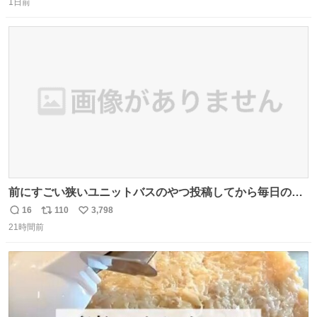
の
1日前
信
ポ
い
数
ス
ね
ト
数
数
前にすごい狭いユニットバスのやつ投稿してから毎日のよ
うに温泉とかに連れてってもらってる。SNS効果凄い。俺
16
110
3,798
返
リ
い
は幸せもんです・・・いつもありがとうございます🫡
21時間前
信
ポ
い
数
ス
ね
ト
数
数