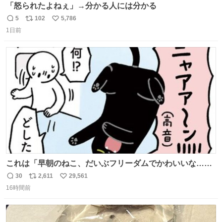
「怒られたよねぇ」→分かる人には分かる
5
102
5,786
返
リ
い
1日前
信
ポ
い
数
ス
ね
ト
数
数
これは「早朝のねこ、だいぶフリーダムでかわいいな…」
の絵日記です🎐
30
2,611
29,561
返
リ
い
16時間前
信
ポ
い
数
ス
ね
ト
数