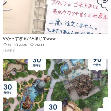
やからすぎるだろまじでwww
60
2,225
26,814
返
リ
い
15時間前
信
ポ
い
数
ス
ね
ト
数
数