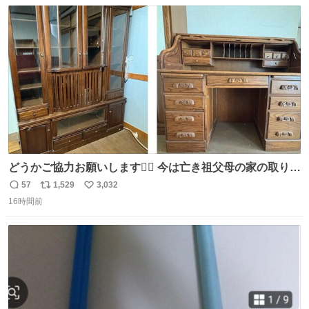
数
ス
ね
ニャは益々素晴らしい場所になってる
ト
数
数
どうかご協力お願いします🙇‍♂️ 今は亡き祖父母の家の取り壊
しが決まり、どうしても処分して欲しくない食器棚と机の
57
1,529
3,032
返
リ
い
引き取り手を探しております この2つは私の祖母が当初一
16時間前
信
ポ
い
目惚れで購入したもので、祖母はc型肝炎で58歳という若
数
ス
ね
さで亡くなりましたが、この家具達をとても大切にしてお
ト
数
数
りました 続く↓