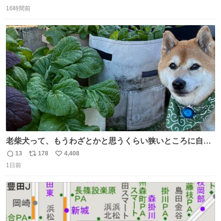
返
リ
い
16時間前
信
ポ
い
数
ス
ね
ト
数
数
老柴犬って、もうわざとかと思うくらい狭いところに自ら
はまりにいくじゃないですか？ 今朝ガーデニングしてる飼
13
178
4,408
返
リ
い
い主の間にはまってきて、最高に可愛かった♥️
1日前
信
ポ
い
数
ス
ね
ト
数
数