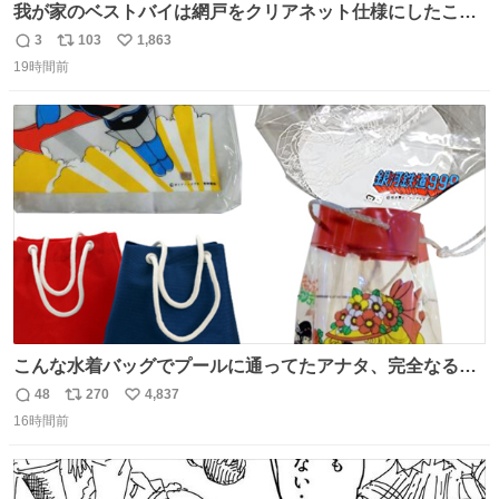
我が家のベストバイは網戸をクリアネット仕様にしたこ
と。網目が細かいから虫の侵入は一切許さないし、見た目
3
103
1,863
返
リ
い
もクリアで網戸の存在を感じない。特筆すべきはその値
19時間前
信
ポ
い
段。家全体(9箇所)でも3万円でお釣りが来るという超最強
数
ス
ね
コスパ。これから家を建てる方は迷わず採用してほしい。
ト
数
数
こんな水着バッグでプールに通ってたアナタ、完全なる同
世代（笑） #70年代 #80年代 #昭和レトロ
48
270
4,837
返
リ
い
16時間前
信
ポ
い
数
ス
ね
ト
数
数