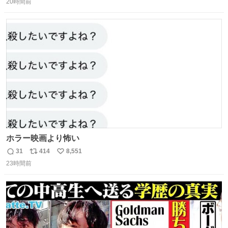
20時間前
信
ポ
い
数
ス
ね
ト
数
数
ホラー映画より怖い
31
414
8,551
返
リ
い
23時間前
信
ポ
い
数
ス
ね
ト
数
数