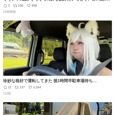
円で作れる知育時計作ってみた！ めっちゃ簡単！ ありがと
3
100
958
返
リ
い
う先人！
21時間前
信
ポ
い
数
ス
ね
ト
数
数
珍妙な格好で運転してきた 後1時間半駐車場待ち…
11
137
2,164
返
リ
い
1日前
信
ポ
い
数
ス
ね
ト
数
数