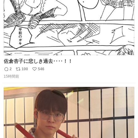
佐倉杏子に悲しき過去‥‥！！
2
100
546
返
リ
い
15時間前
信
ポ
い
数
ス
ね
ト
数
数