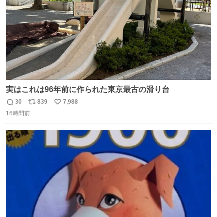
実はこれは96年前に作られた東京最古の滑り台
30
839
7,988
返
リ
い
16時間前
信
ポ
い
数
ス
ね
ト
数
数