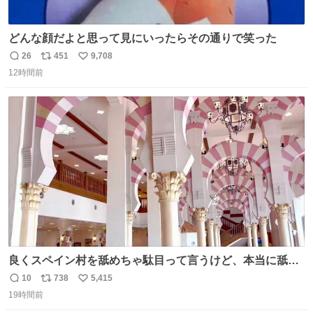
どんな顔だよと思って見にいったらその通りで笑った
26
451
9,708
返
リ
い
12時間前
信
ポ
い
数
ス
ね
ト
数
数
良くスペイン村を舐めちゃ駄目って言うけど、本当に舐め
ちゃ行けないのはスペィン村ホテル🏛🏨 だってロビーから
10
738
5,415
返
リ
い
中庭抜けるだけでこの有様🤩 ディズニーホテル泊まってる
19時間前
信
ポ
い
場所じゃない。 5年振りの志摩スペイン村パルケエスパー