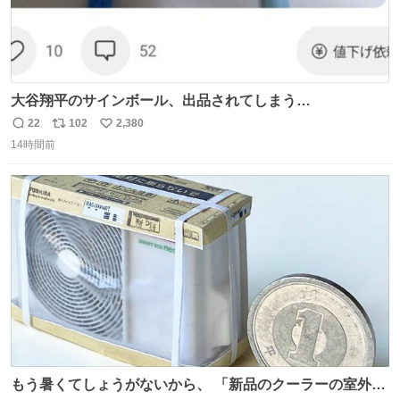
大谷翔平のサインボール、出品されてしまう…
22
102
2,380
返
リ
い
14時間前
信
ポ
い
数
ス
ね
ト
数
数
もう暑くてしょうがないから、 「新品のクーラーの室外機