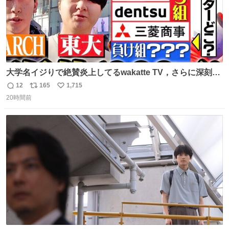
大学名イジりで絶賛炎上してるwakatte TV，さらに深刻な
問題はこっちでは？ ・都内の特定企業に入るのを極度に推
12
165
1,715
返
リ
い
奨し，それ以外の地域で堅実に生きるのを周縁化する ・恋
20時間前
信
ポ
い
愛にかまけ，「陽キャラ」として振る舞うのを極端に中心
数
ス
ね
化する ・院生が研究環境を求め他大学に移るのを批判する
ト
数
数
過去例↓