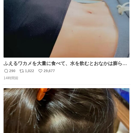
数
後がいいです。 https://t.co/9nMHIrETkw
ふえるワカメを大量に食べて、水を飲むとおなかは膨ら
む・・・・！？ ⚠️よい子は絶対マネしないでね⚠️ #夏休み
290
1,022
29,677
返
リ
い
の自由研究
14時間前
信
ポ
い
数
ス
ね
ト
数
数