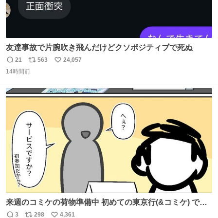
友達事故で片腕吹き飛んだけどクソポジティブで死ぬ
21
563
24,057
返
リ
い
14時間前
信
ポ
い
数
ス
ね
ト
数
数
来週のコミケの荷物準備中 初めての東京行(&コミケ) です
#C108
3
298
4,361