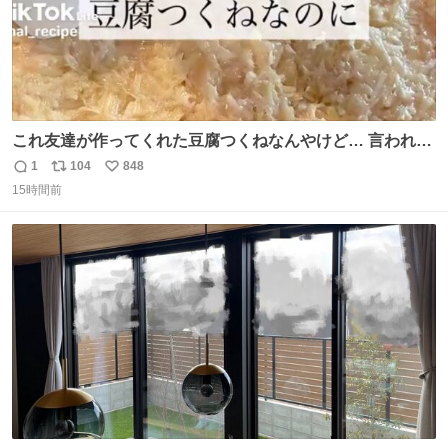
これ友達が作ってくれた豆腐つくねなんやけど… 言われる
まで豆腐って気づかなかった🤣✨ふわふわで食べ応えある
1
104
848
返
リ
い
し普通につくねより好きかもしれん🥹🤍 ダイエット中でも
15時間前
信
ポ
い
罪悪感なく食べられるの最高👇
数
ス
ね
ト
数
数