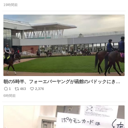
返
リ
い
19時間前
信
ポ
い
数
ス
ね
ト
数
数
朝の5時半、フォーエバーヤングが函館のパドックにきた
ー 向こう側にファンたくさん！ 横にいるのはなんとパンジ
1
463
2,376
返
リ
い
ャタワー😳
6時間前
信
ポ
い
数
ス
ね
ト
数
数