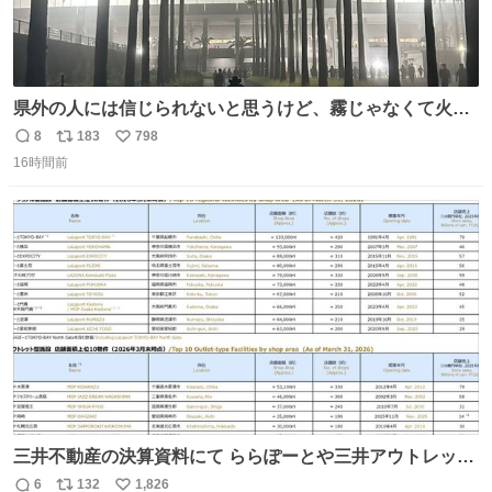
県外の人には信じられないと思うけど、霧じゃなくて火山
灰です🌋 #桜島
8
183
798
返
リ
い
16時間前
信
ポ
い
数
ス
ね
ト
数
数
三井不動産の決算資料にて ららぽーとや三井アウトレット
パークの店舗別売上高（2025年度）が一部判明
6
132
1,826