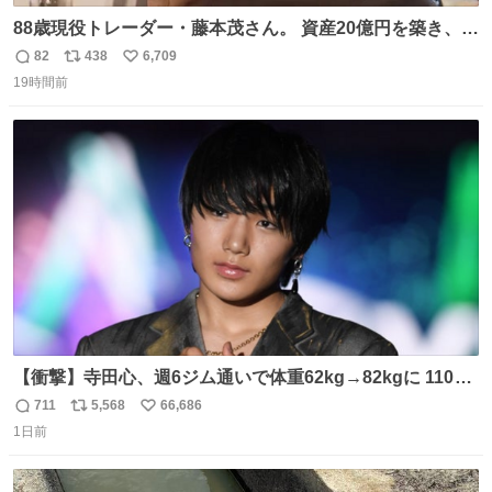
88歳現役トレーダー・藤本茂さん。 資産20億円を築き、
「令和のブラックマンデー」で2億6000万円の含み損を抱
82
438
6,709
返
リ
い
えても生き残った男が、血と汗で掴んだ「相場の8箇条」
19時間前
信
ポ
い
です。 1. 朝の急落は「買い」、朝の急騰は「売り」。 2.
数
ス
ね
午後の急騰は追わない。午後の急落は翌朝に狙う。
ト
数
数
【衝撃】寺田心、週6ジム通いで体重62kg→82kgに 110kg
のベンチプレス持ち上げる姿披露
711
5,568
66,686
返
リ
い
news.livedoor.com/article/detail… 元々自重のみだった
1日前
信
ポ
い
が、更に筋肉を大きくするためジム通いを開始。筋肉増量
数
ス
ね
のためおにぎり10個、ゼリー飲料3～4本、パスタと毎日4
ト
数