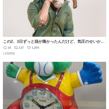
この2、3日ずっと頭が痛かったんだけど、気圧のせいかし
ら…
18
127
1,264
返
リ
い
11時間前
信
ポ
い
数
ス
ね
ト
数
数