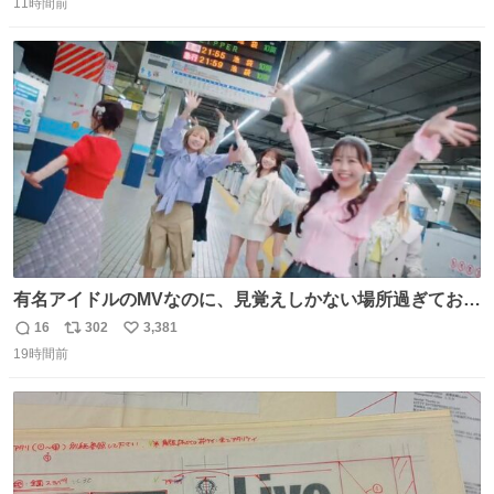
11時間前
信
ポ
い
数
ス
ね
ト
数
数
有名アイドルのMVなのに、見覚えしかない場所過ぎておも
ろいな
16
302
3,381
返
リ
い
19時間前
信
ポ
い
数
ス
ね
ト
数
数