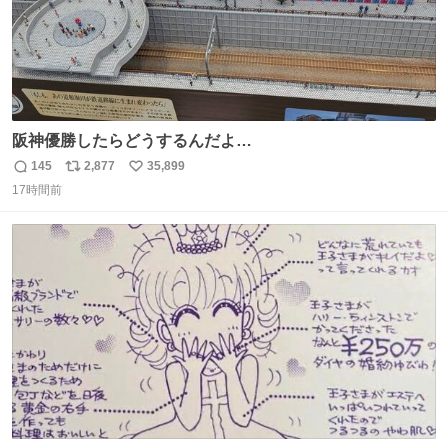
阪神優勝したらどうするんだよ…
145
2,877
35,899
返
リ
い
17時間前
信
ポ
い
数
ス
ね
ト
数
数