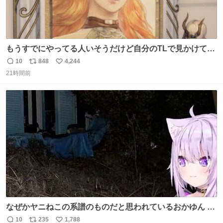
もうすでにやってる人いそうだけど自分のTLで見かけてな
い
10
848
4,244
返
リ
い
21時間前
信
ポ
い
数
ス
ね
ト
数
数
なぜかヤニねこの系譜のものだと思われているおかゆん #
生おかゆ
10
235
1,788