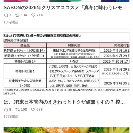
SABONの2026年クリスマスコスメ「真冬に味わうレモン
ティーの香り」限定ボディスクラブ＆バスオイルなど -
1
134
714
返
リ
い
fashion-press.net/news/149659
10時間前
信
ポ
い
数
ス
ね
ト
数
数
は、JR東日本管内のえきねっとトクだ値無くすの？ 控え
めに言ってクソすぎんか？
8
108
678
返
リ
い
17時間前
信
ポ
い
数
ス
ね
ト
数