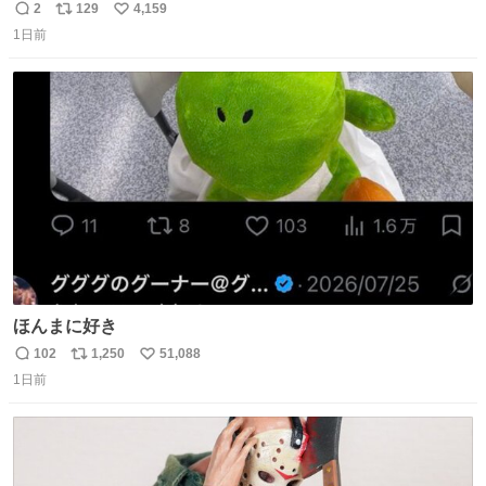
ｗｗｗｗｗｗ
2
129
4,159
返
リ
い
1日前
信
ポ
い
数
ス
ね
ト
数
数
ほんまに好き
102
1,250
51,088
返
リ
い
1日前
信
ポ
い
数
ス
ね
ト
数
数