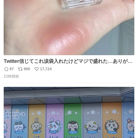
Twitter信じてこれ涙袋入れたけどマジで盛れた…ありがと
う…
97
906
17,724
返
リ
い
22時間前
信
ポ
い
数
ス
ね
ト
数
数