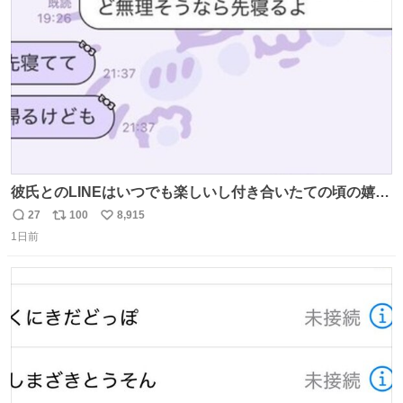
数
彼氏とのLINEはいつでも楽しいし付き合いたての頃の嬉し
かったLINEは無限にあるけど(同棲前は1日で各50通くらい
27
100
8,915
返
リ
い
送りあってたし)最近嬉しかったのはこれ
1日前
信
ポ
い
数
ス
ね
ト
数
数