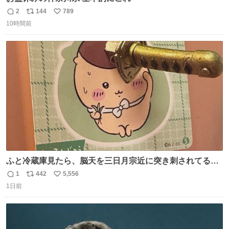
2
144
789
返
リ
い
10時間前
信
ポ
い
数
ス
ね
ト
数
数
ふと冷蔵庫見たら、脳天を三日月宗近に突き刺されてるく
りまんじゅうパイセンが
1
442
5,556
返
リ
い
1日前
信
ポ
い
数
ス
ね
ト
数
数