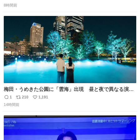
返
リ
い
8時間前
信
ポ
い
数
ス
ね
ト
数
数
梅田・うめきた公園に「雲海」出現 昼と夜で異なる演
出、昨年は50万人来場 umeda.keizai.biz/headline/4657/
1
210
1,191
返
リ
い
14時間前
信
ポ
い
数
ス
ね
ト
数
数