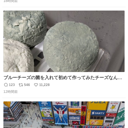
に西鉄福岡（天神）駅および薬院駅で発生した駅構内放送
18時間前
信
ポ
い
事案について声明を公表した。「第三者によって駅構内放
数
ス
ね
送設備に外部から不正に音声が流された可能性も含めて確
ト
数
数
認を実施」と説明した。
ブルーチーズの菌を入れて初めて作ってみたチーズなんだ
けど 本能でちょっとヤバいと思っちゃう見た目だな
123
546
11,228
返
リ
い
12時間前
信
ポ
い
数
ス
ね
ト
数
数