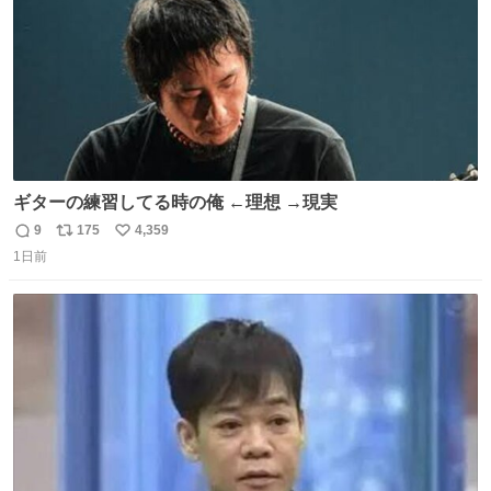
ギターの練習してる時の俺 ←理想 →現実
9
175
4,359
返
リ
い
1日前
信
ポ
い
数
ス
ね
ト
数
数