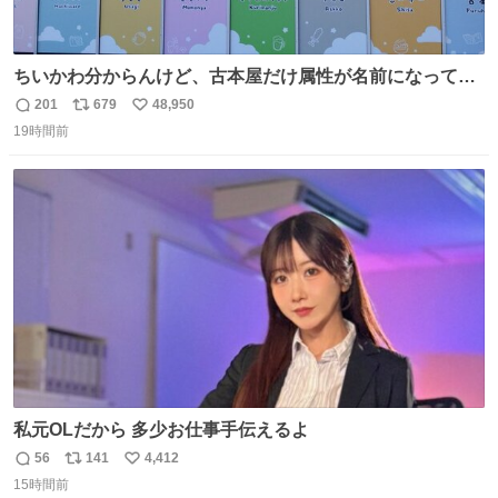
ちいかわ分からんけど、古本屋だけ属性が名前になってる
のはどういうこと？
201
679
48,950
返
リ
い
19時間前
信
ポ
い
数
ス
ね
ト
数
数
私元OLだから 多少お仕事手伝えるよ
56
141
4,412
返
リ
い
15時間前
信
ポ
い