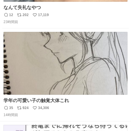
なんて失礼なやつ
12
202
17,119
返
リ
い
23時間前
信
ポ
い
数
ス
ね
ト
数
数
学年の可愛い子の触覚大体これ
35
924
34,306
返
リ
い
14時間前
信
ポ
い
数
ス
ね
ト
数