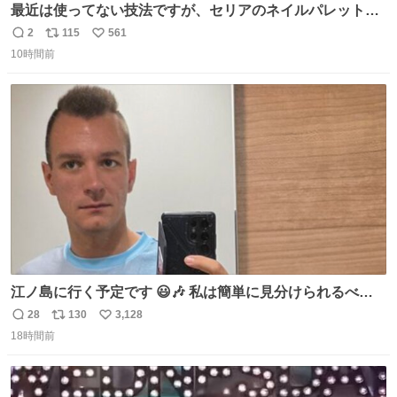
最近は使ってない技法ですが、セリアのネイルパレットの
四隅をハサミで切り落とし、やすりがけすればミニチュア
2
115
561
返
リ
い
食器ができます。 底にストローをカットしたものを接着し
10時間前
信
ポ
い
塗装すれば茶碗になります。素材が塩化ビニルなので接着
数
ス
ね
剤や塗料は対応したものを使うと良いです。 透明はそのま
ト
数
数
までも使えます。
江ノ島に行く予定です 😃🎶 私は簡単に見分けられるべき
だ 🐷
28
130
3,128
返
リ
い
18時間前
信
ポ
い
数
ス
ね
ト
数