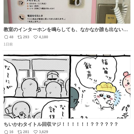
教室のインターホンを鳴らしても、なかなか誰も出ないこ
とがあります…。 もしかすると「電話の出方」に困ってい
48
293
4,180
返
リ
い
るのかもしれません。 そこで「何を話せばいいか」が見え
1日前
信
ポ
い
る手引きを用意して、安心して電話に出られるようにしま
数
ス
ね
す。 インターホンの応対も大切なコミュニケーションの学
ト
数
数
びです。
ちいかわタイトル回収マジ！！！！！！？？？？？？
16
281
3,629