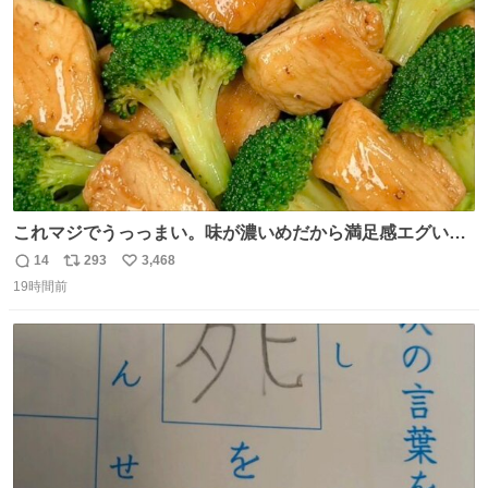
数
これマジでうっっまい。味が濃いめだから満足感エグいし
1週間で3キロ痩せた😭
14
293
3,468
返
リ
い
19時間前
信
ポ
い
数
ス
ね
ト
数
数