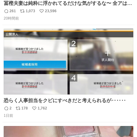
冨樫夫妻は純粋に浮かれてるだけな気がするな〜 全アはこ
こに自分の市場価値的なものを上乗せするので、 すっぴん
261
1,073
23,596
返
リ
い
＆寝起きのボサボサ頭でも「今日も可愛いね」が止まらな
20時間前
信
ポ
い
い。放っておくと永遠に髪撫でてきて作業進まない()
数
ス
ね
156cm40kg、年中日焼け止めとお友達の私より綺麗な手や
ト
数
数
めてもろて とか言う
恐らく人事担当をクビにすべきだと考えられるが‥‥‥
2
178
1,762
返
リ
い
1日前
信
ポ
い
数
ス
ね
ト
数
数