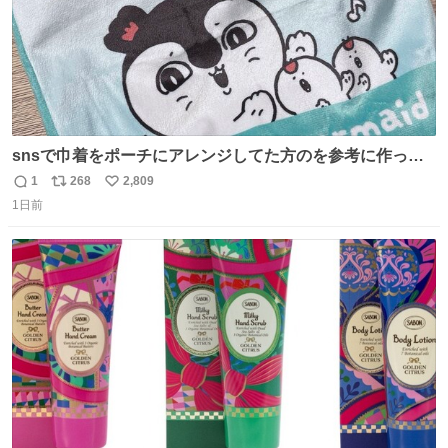
snsで巾着をポーチにアレンジしてた方のを参考に作って
みました🧵 裁縫は得意でないので、ザクザクの目測で縫い
1
268
2,809
返
リ
い
ましたので悪しからず🙏🏻 裏地は人魚のウロコ風な柄にし
1日前
信
ポ
い
てみたらめっちゃ良き☺️ 島二郎とちいかわチャームもお気
数
ス
ね
に入り⭐️
ト
数
数