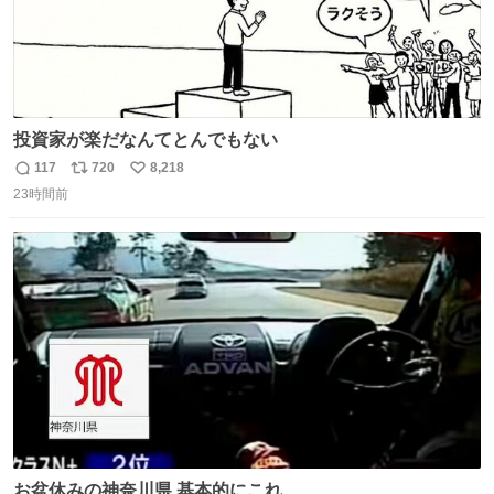
投資家が楽だなんてとんでもない
117
720
8,218
返
リ
い
23時間前
信
ポ
い
数
ス
ね
ト
数
数
お盆休みの神奈川県 基本的にこれ