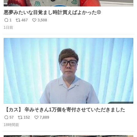
悪夢みたいな目覚まし時計買えばよかった⚾
1
467
3,508
返
リ
い
1日前
信
ポ
い
数
ス
ね
ト
数
数
【カス】 辛みそきん1万個を寄付させていただきました
57
152
7,889
返
リ
い
18時間前
信
ポ
い
数
ス
ね