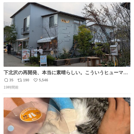
数
ス
ね
ト
数
数
下北沢の再開発、本当に素晴らしい。こういうヒューマン
スケールの開発がいいんだよ。
35
190
5,546
返
リ
い
19時間前
信
ポ
い
数
ス
ね
ト
数
数