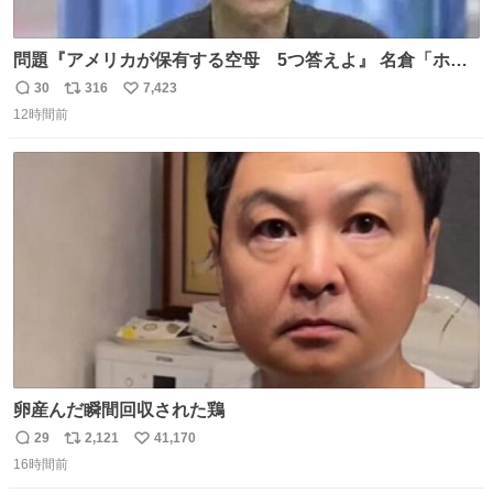
問題『アメリカが保有する空母 5つ答えよ』 名倉「ホン
マごめん、日本」
30
316
7,423
返
リ
い
12時間前
信
ポ
い
数
ス
ね
ト
数
数
卵産んだ瞬間回収された鶏
29
2,121
41,170
返
リ
い
16時間前
信
ポ
い