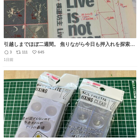
引越しまでほぼ二週間。 焦りながら今日も押入れを探索。
もう絶対に要らないんだけど捨てられないものが後から後
3
111
645
返
リ
い
から出てくる。 その代表が版下。 若いデザイナーは見たこ
1日前
信
ポ
い
ともあるまい。
数
ス
ね
ト
数
数