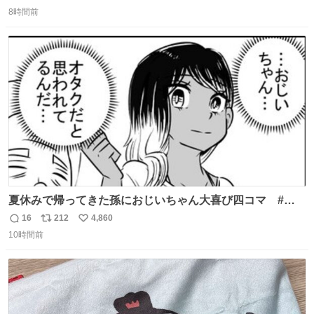
返
リ
い
8時間前
信
ポ
い
数
ス
ね
ト
数
数
夏休みで帰ってきた孫におじいちゃん大喜び四コマ #四
コマ漫画 #Web漫画 #漫画が読めるハッシュタグ
16
212
4,860
返
リ
い
10時間前
信
ポ
い
数
ス
ね
ト
数
数