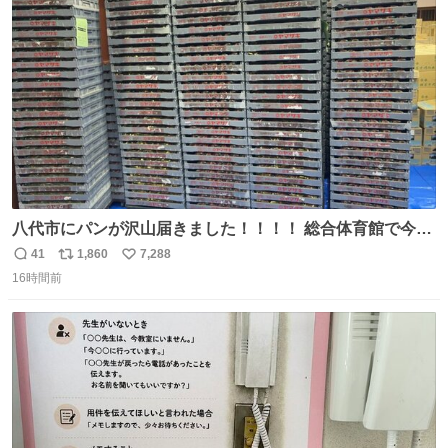
ト
数
数
八代市にパンが沢山届きました！！！！ 総合体育館で今配
ってるそうなので、是非取りに行けそうな方は行ってみて
41
1,860
7,288
返
リ
い
ください💪
16時間前
信
ポ
い
数
ス
ね
ト
数
数