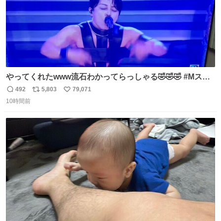
やってくれたwww流石わかってらっしゃる🤣🤣🤣 #Mステ
#西川貴教
492
5,803
79,071
返
リ
い
10時間前
信
ポ
い
数
ス
ね
ト
数
数