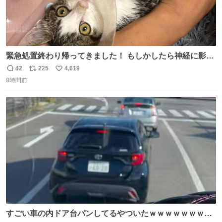
緊急処置終わり帰ってきました！ もしかしたら神経に影響
も出ているのかもと、、その影響で出にくいのもあるかも
42
225
4,619
返
リ
い
との事 内臓エコーもしてみると少し動きが弱いのかもなぁ
8時間前
信
ポ
い
と先生が言っておりました。 明日また病院です！ 帰ってき
数
ス
ね
て弟にぐるぐる言いながら甘えん坊してました☺️
ト
数
数
すごい車の内ドア台パンしてるやついたｗｗｗｗｗｗｗｗ