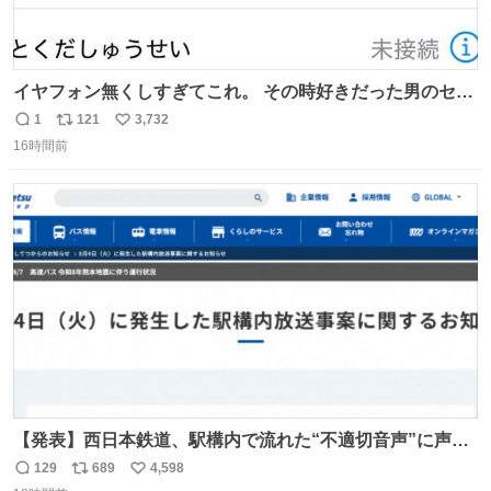
イヤフォン無くしすぎてこれ。 その時好きだった男のセコ
ムの名前にしてる
1
121
3,732
返
リ
い
16時間前
信
ポ
い
数
ス
ね
ト
数
数
【発表】西日本鉄道、駅構内で流れた“不適切音声”に声明
「被害届も検討」 news.livedoor.com/article/detail… 4日
129
689
4,598
返
リ
い