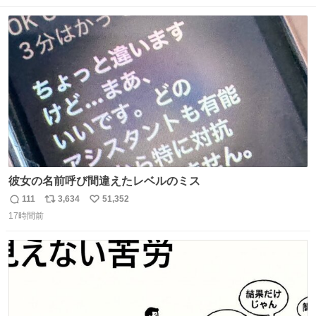
数
ス
ね
ト
数
数
彼女の名前呼び間違えたレベルのミス
111
3,634
51,352
返
リ
い
17時間前
信
ポ
い
数
ス
ね
ト
数
数