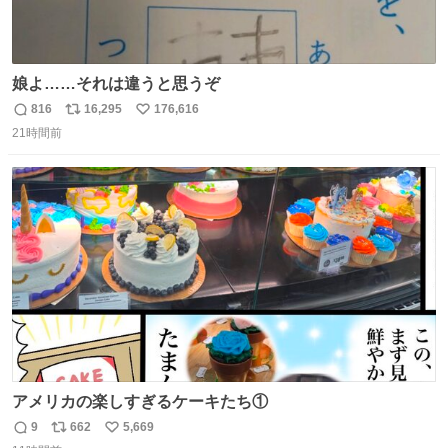
娘よ……それは違うと思うぞ
816
16,295
176,616
返
リ
い
21時間前
信
ポ
い
数
ス
ね
ト
数
数
アメリカの楽しすぎるケーキたち①
9
662
5,669
返
リ
い