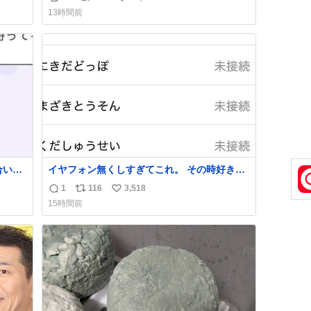
返
リ
い
13時間前
信
ポ
い
数
ス
ね
ト
数
数
合いた
イヤフォン無くしすぎてこれ。 その時好きだ
ど(同
った男のセコムの名前にしてる
1
116
3,518
返
リ
い
し)最
15時間前
信
ポ
い
数
ス
ね
ト
数
数