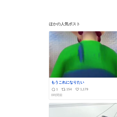
ほかの人気ポスト
もうこれになりたい
1
154
1,179
返
リ
い
8時間前
信
ポ
い
数
ス
ね
ト
数
数