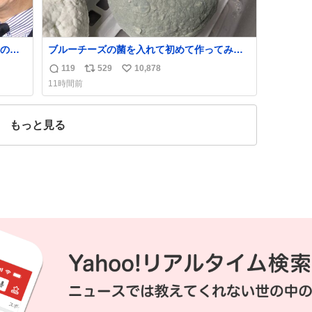
の所
ブルーチーズの菌を入れて初めて作ってみた
チーズなんだけど 本能でちょっとヤバいと思
119
529
10,878
返
リ
い
っちゃう見た目だな
11時間前
する
信
ポ
い
日、公
数
ス
ね
のた
ト
数
もっと見る
数