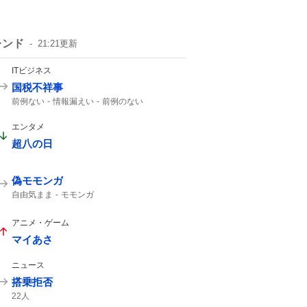
レンド
21:21
更新
ITビジネス
国税不祥事
前例ない
情報漏えい
前例のない
エンタメ
超八の日
偽モモンガ
自由気まま
モモンガ
アニメ・ゲーム
マイあさ
ニュース
搭乗拒否
22人