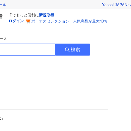
Yahoo! JAPAN
ヘ
ール
IDでもっと便利に
新規取得
ログイン
ボーナスセレクション 人気商品が最大40％
ース
検索
た。