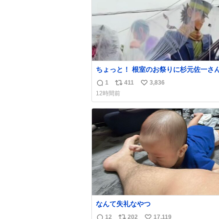
ちょっと！ 根室のお祭りに杉元佐一さ
じゃん！
1
411
3,836
返
リ
い
12時間前
信
ポ
い
数
ス
ね
ト
数
数
なんて失礼なやつ
12
202
17,119