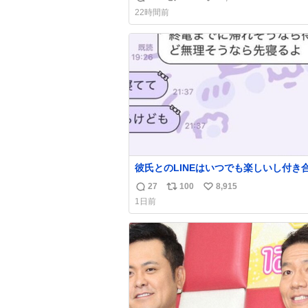
返
リ
い
22時間前
信
ポ
い
数
ス
ね
ト
数
数
彼氏とのLINEはいつでも楽しいし付き
ての頃の嬉しかったLINEは無限にあるけ
27
100
8,915
返
リ
い
棲前は1日で各50通くらい送りあってた
1日前
近嬉しかったのはこれ
信
ポ
い
数
ス
ね
ト
数
数