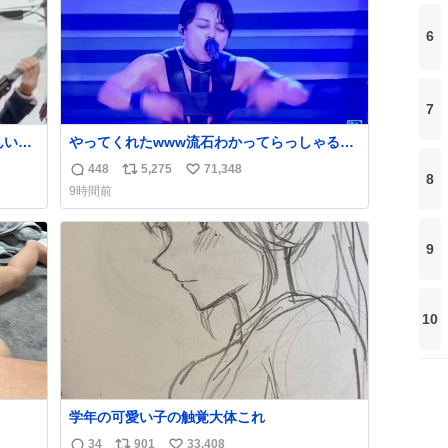
6
7
んいる
やってくれたwww流石わかってらっしゃる🤣
🤣🤣 #Mステ #西川貴教
448
5,275
71,348
返
リ
い
8
9時間前
信
ポ
い
数
ス
ね
ト
数
9
数
10
学年の可愛い子の触覚大体これ
34
901
33,408