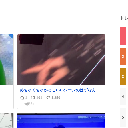
ト
1
2
3
めちゃくちゃかっこいいシーンのはずなんだ
けど、表情が猫の威嚇みたいに見える。あと
4
1
101
1,850
返
リ
い
首の血管浮き出てるのガチで神。
11時間前
信
ポ
い
数
ス
ね
5
ト
数
数