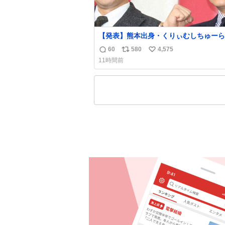
【発表】熊本出身・くりぃむしちゅーら
属事務所、被災地に義援金寄付
60
580
4,575
返
リ
い
news.livedoor.com/article/detail… くりぃむ
11時間前
しちゅーやマツコ、有働由美子らが所属
信
ポ
い
芸能事務所「チャッターボックス」が7
数
ス
ね
式サイトを更新。熊本地震の被災地支援
ト
数
め義援金を寄付したことを公表した。
数