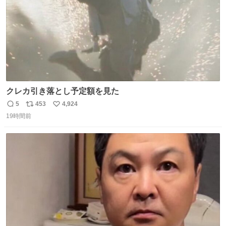
クレカ引き落とし予定額を見た
5
453
4,924
返
リ
い
19時間前
信
ポ
い
数
ス
ね
ト
数
数