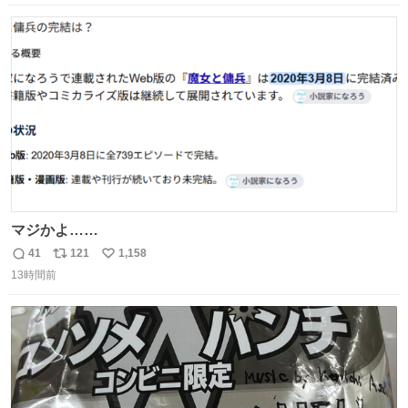
数
ス
ね
ト
数
数
マジかよ……
41
121
1,158
返
リ
い
13時間前
信
ポ
い
数
ス
ね
ト
数
数