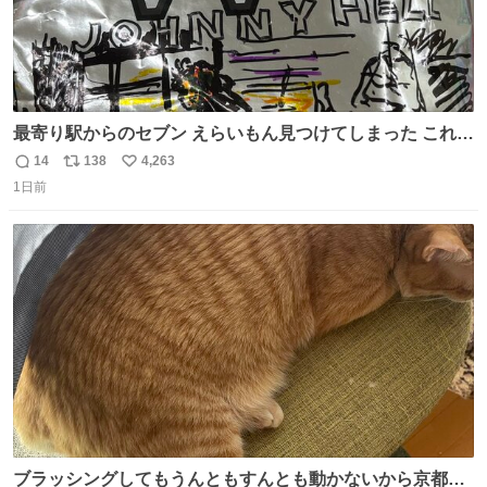
最寄り駅からのセブン えらいもん見つけてしまった これ売
ってくれへんかな… #浅井健一 #ポテチ #ロックの名盤
14
138
4,263
返
リ
い
1日前
信
ポ
い
数
ス
ね
ト
数
数
ブラッシングしてもうんともすんとも動かないから京都の