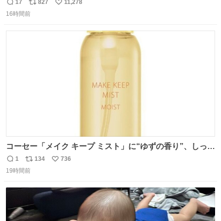
17
827
11,278
返
リ
い
16時間前
信
ポ
い
数
ス
ね
ト
数
数
コーセー「メイク キープ ミスト」に“ゆずの香り”、しっと
りツヤ肌叶う保湿タイプ - fashion-press.net/news/148945
1
134
736
返
リ
い
19時間前
信
ポ
い
数
ス
ね
ト
数
数