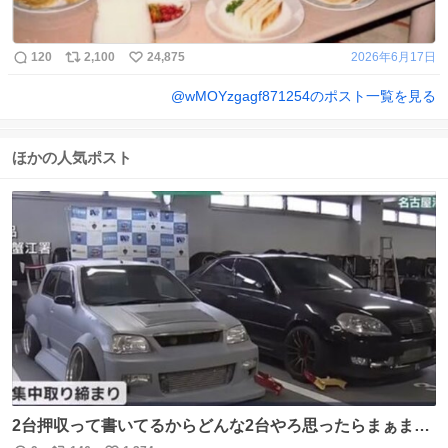
120
2,100
24,875
2026年6月17日
@
wMOYzgagf871254
のポスト一覧を見る
ほかの人気ポスト
2台押収って書いてるからどんな2台やろ思ったらまぁまぁ