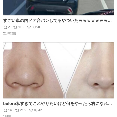
すごい車の内ドア台パンしてるやついたｗｗｗｗｗｗｗｗ
ｗｗｗｗｗｗ
2
113
3,758
返
リ
い
21時間前
信
ポ
い
数
ス
ね
ト
数
数
before私すぎてこれやりたいけど何をやったら右になれる
の
14
215
8,642
返
リ
い
1日前