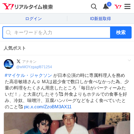
i
ログイン
ID新規取得
検索
人気ポスト
アナキン
@
wMOYzgagf871254
#
マイケル・ジャクソン
が日本公演の時に専属料理人を務め
た高谷敏雄さん☺️ MJは超少食で数口しか食べなかった為、少
量の料理をたくさん用意したところ「毎日がパーティーみた
いだ！」と大喜びしたそう🥰 外食よりもホテルでの食事を好
み、冷奴、味噌汁、豆腐ハンバーグなどをよく食べていたと
のこと🥰
pic.x.com/ZzoBM3AX11