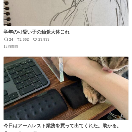
学年の可愛い子の触覚大体これ
24
662
23,933
返
リ
い
12時間前
信
ポ
い
数
ス
ね
ト
数
数
今日はアームレスト業務を買って出てくれた。助かる。