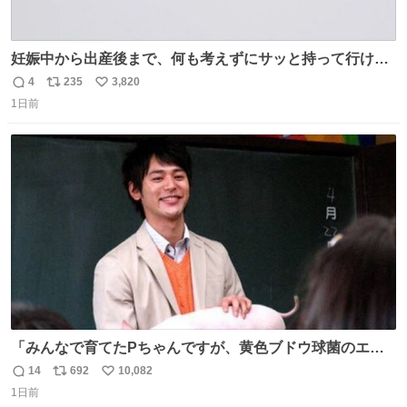
妊娠中から出産後まで、何も考えずにサッと持って行ける
ようなショルダーバッグが欲しいな〜と思っていたのだけ
4
235
3,820
返
リ
い
ど snidelでめちゃくちゃピッタリなものを見つけたので買
1日前
信
ポ
い
った！✨ スマホと小物とペットボトルが入るの最高すぎる
数
ス
ね
🥹 しかもスマホ入れ独立してるしファスナーない！地味に
ト
数
数
嬉しいやつ！！！
「みんなで育てたPちゃんですが、黄色ブドウ球菌のエン
テロトキシン（耐熱性毒素）が検出されたので、議論する
14
692
10,082
返
リ
い
までもなく処分が決まりました」
1日前
信
ポ
い