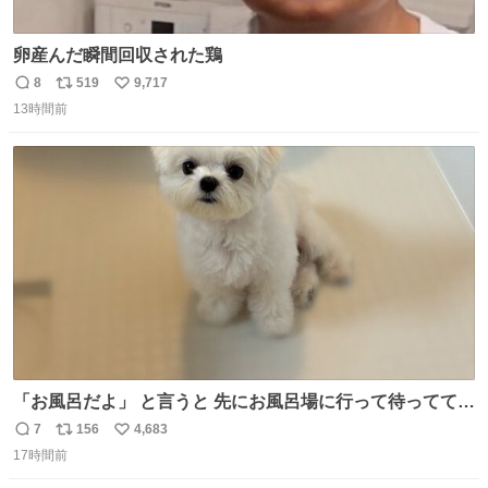
卵産んだ瞬間回収された鶏
8
519
9,717
返
リ
い
13時間前
信
ポ
い
数
ス
ね
ト
数
数
「お風呂だよ」 と言うと 先にお風呂場に行って待っててく
れる 賢いライス
7
156
4,683
返
リ
い
17時間前
信
ポ
い
数
ス
ね