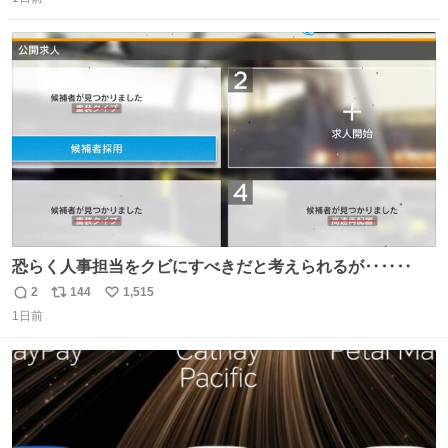
信
ポ
い
数
ス
ね
ト
数
数
恐らく人事担当をクビにすべきだと考えられるが‥‥‥
2
144
1,515
返
リ
い
1日前
信
ポ
い
数
ス
ね
ト
数
数