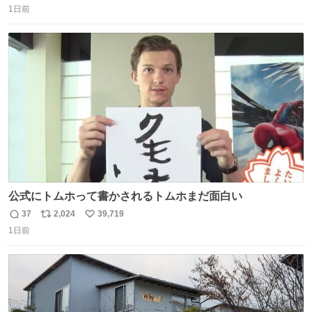
1日前
信
ポ
い
数
ス
ね
ト
数
数
公式にトムホって書かされるトムホまだ面白い
37
2,024
39,719
返
リ
い
1日前
信
ポ
い
数
ス
ね
ト
数
数