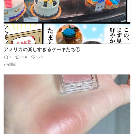
アメリカの楽しすぎるケーキたち①
2
114
925
返
リ
い
9時間前
信
ポ
い
数
ス
ね
ト
数
数