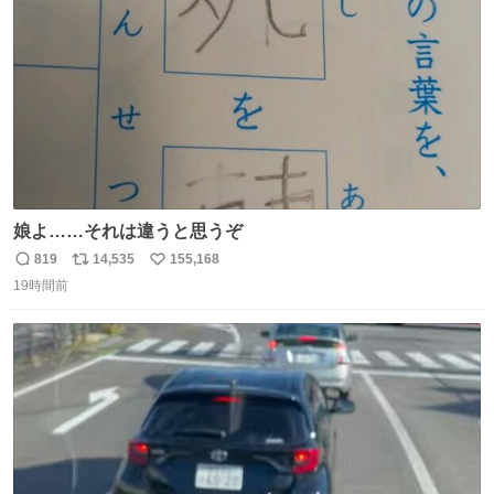
数
娘よ……それは違うと思うぞ
819
14,535
155,168
返
リ
い
19時間前
信
ポ
い
数
ス
ね
ト
数
数