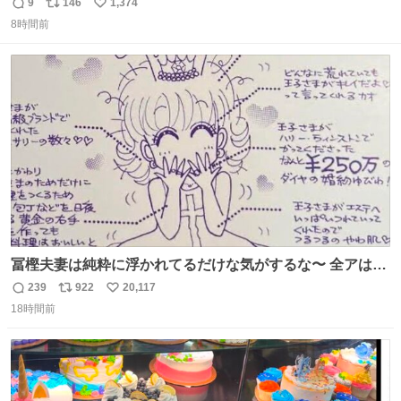
へんてこな1台押収してて笑い止まらん
9
146
1,374
返
リ
い
8時間前
信
ポ
い
数
ス
ね
ト
数
数
冨樫夫妻は純粋に浮かれてるだけな気がするな〜 全アはこ
こに自分の市場価値的なものを上乗せするので、 すっぴん
239
922
20,117
返
リ
い
＆寝起きのボサボサ頭でも「今日も可愛いね」が止まらな
18時間前
信
ポ
い
い。放っておくと永遠に髪撫でてきて作業進まない()
数
ス
ね
156cm40kg、年中日焼け止めとお友達の私より綺麗な手や
ト
数
数
めてもろて とか言う