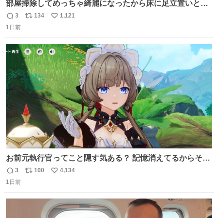
部屋掃除してめっちゃ綺麗になったから床に足立置いとい
たら家族にまだゴミ残ってるよって言われて神
3
134
1,121
返
リ
い
1日前
信
ポ
い
数
ス
ね
ト
数
数
お前元執行官ってこと隠す気ある？ 記憶消えてるからそん
な考えに至らないだろうけどさ…
3
100
4,134
返
リ
い
1日前
信
ポ
い
数
ス
ね
ト
数
数