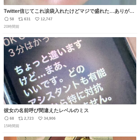
Twitter信じてこれ涙袋入れたけどマジで盛れた…ありがと
う…
58
631
12,747
返
リ
い
20時間前
信
ポ
い
数
ス
ね
ト
数
数
彼女の名前呼び間違えたレベルのミス
68
2,723
34,906
返
リ
い
15時間前
信
ポ
い
数
ス
ね