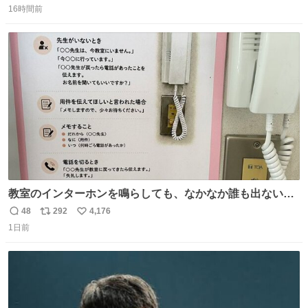
介したやつ。おじさんにもおばさんにもオススメだ。ドラ
16時間前
信
ポ
い
ストに売ってるぞ。ドライシャンプーって書いてあるけど
数
ス
ね
汗拭きシートみたいなもの。耳裏襟足首筋がんがん拭いて
ト
数
数
汗臭不安を解消。
教室のインターホンを鳴らしても、なかなか誰も出ないこ
とがあります…。 もしかすると「電話の出方」に困ってい
48
292
4,176
返
リ
い
るのかもしれません。 そこで「何を話せばいいか」が見え
1日前
信
ポ
い
る手引きを用意して、安心して電話に出られるようにしま
数
ス
ね
す。 インターホンの応対も大切なコミュニケーションの学
ト
数
数
びです。