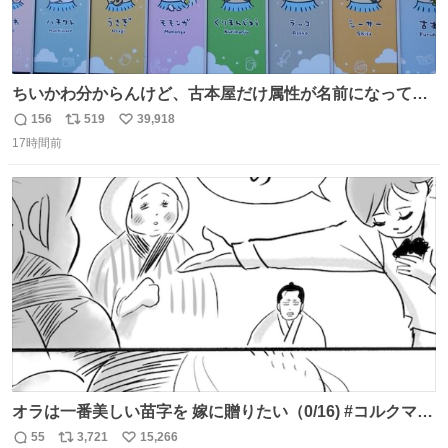
ちいかわ分からんけど、古本屋だけ属性が名前になってる
のはどういうこと？
156
519
39,918
返
リ
い
17時間前
信
ポ
い
数
ス
ね
ト
数
数
オラは一番美しい苗字を 嫁に贈りたい（0/16) #コルクマン
ガ専科
55
3,721
15,266
返
リ
い