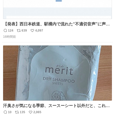
【発表】西日本鉄道、駅構内で流れた“不適切音声”に声明
「被害届も検討」 news.livedoor.com/article/detail… 4日
124
639
4,097
返
リ
い
に西鉄福岡（天神）駅および薬院駅で発生した駅構内放送
16時間前
信
ポ
い
事案について声明を公表した。「第三者によって駅構内放
数
ス
ね
送設備に外部から不正に音声が流された可能性も含めて確
ト
数
数
認を実施」と説明した。
汗臭さが気になる季節、スースーシート以外だと、これが
とにかくスッキリする。2年くらい前に #生活は踊る で紹
10
135
2,065
返
リ
い