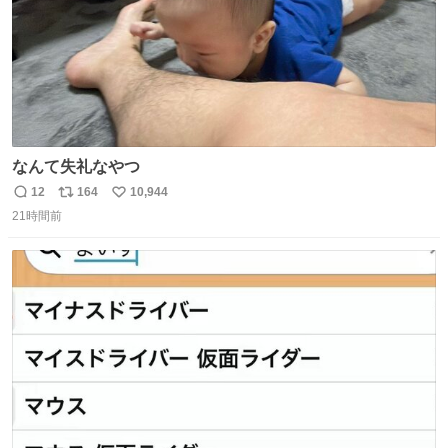
なんて失礼なやつ
12
164
10,944
返
リ
い
21時間前
信
ポ
い
数
ス
ね
ト
数
数