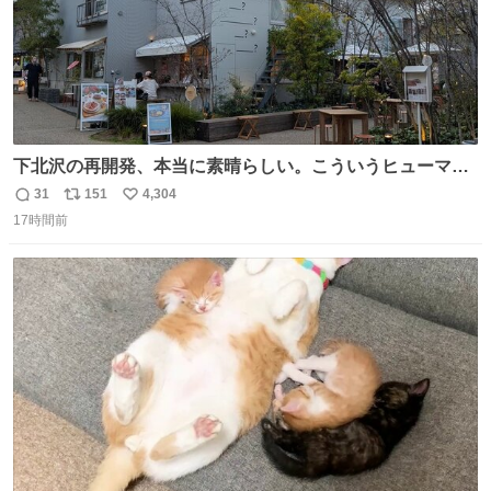
下北沢の再開発、本当に素晴らしい。こういうヒューマン
スケールの開発がいいんだよ。
31
151
4,304
返
リ
い
17時間前
信
ポ
い
数
ス
ね
ト
数
数