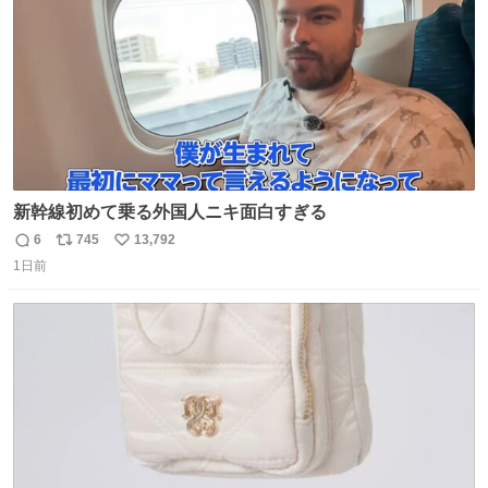
新幹線初めて乗る外国人ニキ面白すぎる
6
745
13,792
返
リ
い
1日前
信
ポ
い
数
ス
ね
ト
数
数