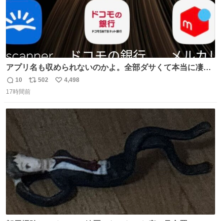
アプリ名も収められないのかよ。全部ダサくて本当に凄
い。 https://t.co/LemyLGyVkR
10
502
4,498
返
リ
い
17時間前
信
ポ
い
数
ス
ね
ト
数
数