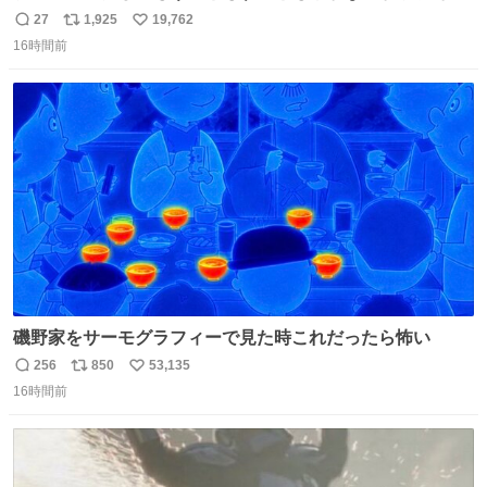
寺にある庭みたいになってる
27
1,925
19,762
返
リ
い
16時間前
信
ポ
い
数
ス
ね
ト
数
数
磯野家をサーモグラフィーで見た時これだったら怖い
256
850
53,135
返
リ
い
16時間前
信
ポ
い
数
ス
ね
ト
数
数