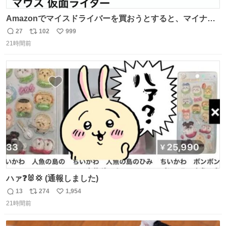
Amazonでマイスドライバーを買おうとすると、マイナス
ドライバー先輩が出しゃばってくる
27
102
999
返
リ
い
21時間前
信
ポ
い
数
ス
ね
ト
数
数
ハァ❓🐰💢 (通報しました)
13
274
1,954
返
リ
い
21時間前
信
ポ
い
数
ス
ね