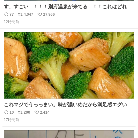
す、すごい…！！！別府温泉が来てる…！！これはどれぐ
らい待つんだろう…
77
4,047
27,966
返
リ
い
12時間前
信
ポ
い
数
ス
ね
ト
数
数
これマジでうっっまい。味が濃いめだから満足感エグいし
1週間で3キロ痩せた😭
10
200
2,414
返
リ
い
17時間前
信
ポ
い
数
ス
ね
ト
数