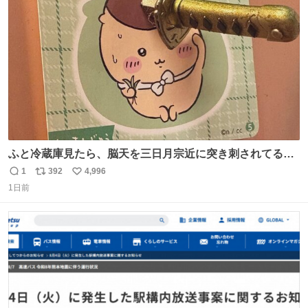
ト
数
数
ふと冷蔵庫見たら、脳天を三日月宗近に突き刺されてるく
りまんじゅうパイセンが
1
392
4,996
返
リ
い
1日前
信
ポ
い
数
ス
ね
ト
数
数