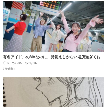
ト
数
数
有名アイドルのMVなのに、見覚えしかない場所過ぎておも
ろいな
5
205
1,816
返
リ
い
17時間前
信
ポ
い
数
ス
ね
ト
数
数