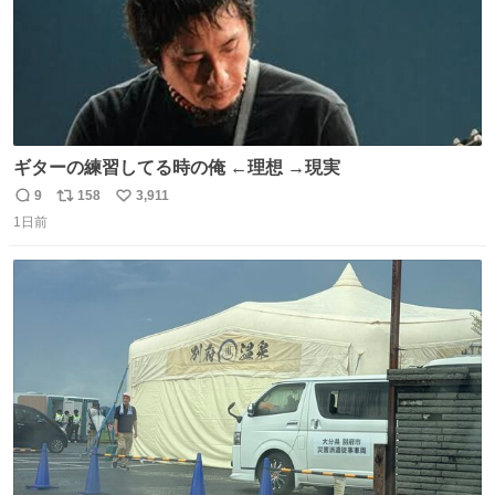
ギターの練習してる時の俺 ←理想 →現実
9
158
3,911
返
リ
い
1日前
信
ポ
い
数
ス
ね
ト
数
数