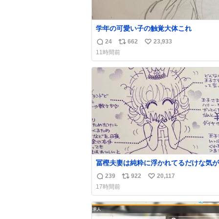
学年の可愛い子の触覚大体これ
24
662
23,933
返
リ
い
11時間前
信
ポ
い
数
ス
ね
ト
数
数
冨樫夫妻は純粋に浮かれてるだけな気が
な〜 全アはここに自分の市場価値的な
239
922
20,117
返
リ
い
上乗せするので、 すっぴん＆寝起きのボサボ
17時間前
サ頭でも「今日も可愛いね」が止まらな
信
ポ
い
放っておくと永遠に髪撫でてきて作業進
数
ス
ね
い() 156cm40kg、年中日焼け止めとお友達の
ト
数
私より綺麗な手やめてもろて とか言う