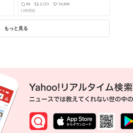
68
2,723
34,906
返
リ
い
13時間前
信
ポ
い
数
ス
ね
ト
数
もっと見る
数