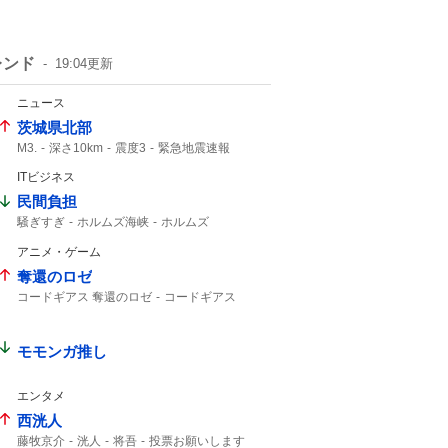
レンド
19:04
更新
ニュース
茨城県北部
M3.
深さ10km
震度3
緊急地震速報
震度2
地震速報
ITビジネス
民間負担
騒ぎすぎ
ホルムズ海峡
ホルムズ
アニメ・ゲーム
奪還のロゼ
コードギアス 奪還のロゼ
コードギアス
モモンガ推し
エンタメ
西洸人
藤牧京介
洸人
将吾
投票お願いします