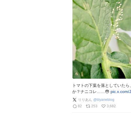
トマトの下葉を落としていたら
か？ナニコレ……😳
pic.x.com/
りりあん
@
lilyaneblog
82
253
3,682