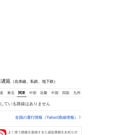
車遅延
（在来線、私鉄、地下鉄）
道
東北
関東
中部
近畿
中国
四国
九州
している路線はありません
全国の運行情報（Yahoo!路線情報）