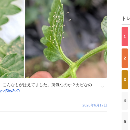
ト
1
2
3
、こんなもがはえてました。病気なのか？カビなの
Jgvj5hy3vO
4
2026年6月17日
5