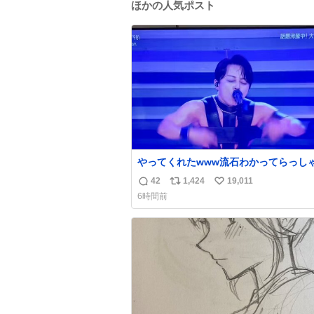
ほかの人気ポスト
やってくれたwww流石わかってらっしゃ
🤣🤣 #Mステ #西川貴教
42
1,424
19,011
返
リ
い
6時間前
信
ポ
い
数
ス
ね
ト
数
数