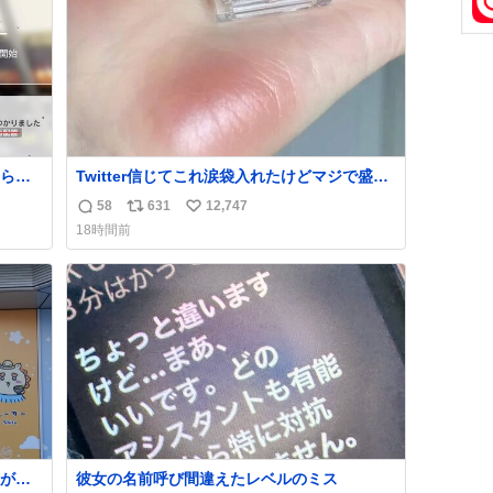
数
施」と説明した。
られ
Twitter信じてこれ涙袋入れたけどマジで盛れ
た…ありがとう…
58
631
12,747
返
リ
い
18時間前
信
ポ
い
数
ス
ね
ト
数
数
が名
彼女の名前呼び間違えたレベルのミス