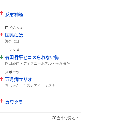
病は気から
radiko
反射神経
ITビジネス
国民には
海外には
エンタメ
有田哲平とコスられない街
岡田紗佳
ディズニーホテル
松倉海斗
スポーツ
五月病マリオ
恭ちゃん
キズナアイ
キズナ
カワクラ
20位まで見る