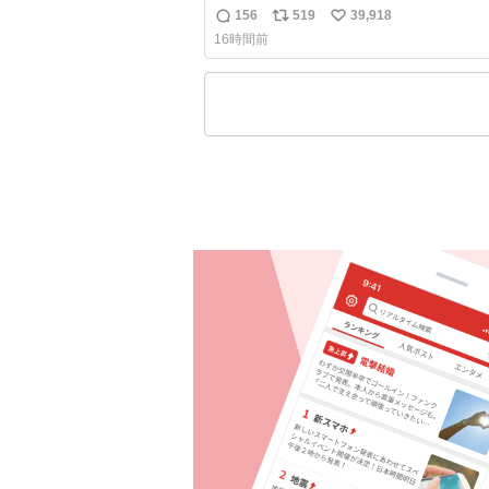
前になってるのはどういうこと？
156
519
39,918
返
リ
い
16時間前
信
ポ
い
数
ス
ね
ト
数
数