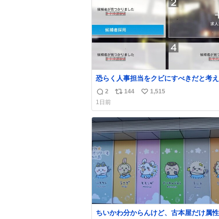
数
恐らく人事担当をクビにすべきだと考え
るが‥‥‥
2
144
1,515
返
リ
い
1日前
信
ポ
い
数
ス
ね
ト
数
数
ちいかわ分からんけど、古本屋だけ属性