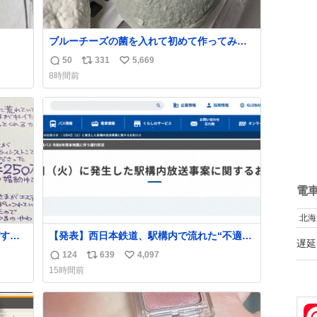
ブルーチーズの菌を入れて初めて作ってみた
チーズなんだけど 本能でちょっとヤバいと思
50
331
5,669
返
リ
い
っちゃう見た目だな
8時間前
信
ポ
い
数
ス
ね
ト
数
数
電
北海
する
【発表】西日本鉄道、駅構内で流れた“不適切
遅延
ものを
音声”に声明「被害届も検討」
124
639
4,097
返
リ
い
news.livedoor.com/article/detail… 4日に西
15時間前
い。
鉄福岡（天神）駅および薬院駅で発生した駅
信
ポ
い
まな
構内放送事案について声明を公表した。「第
数
ス
ね
三者によって駅構内放送設備に外部から不正
ト
数
に音声が流された可能性も含めて確認を実