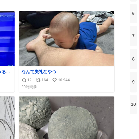
6
7
8
る🤣
なんて失礼なやつ
12
164
10,944
9
返
リ
い
20時間前
信
ポ
い
数
ス
ね
ト
数
10
数