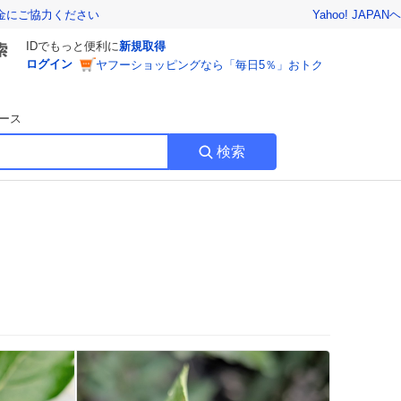
Yahoo! JAPAN
ヘ
金にご協力ください
IDでもっと便利に
新規取得
ログイン
ヤフーショッピングなら「毎日5％」おトク
ース
検索