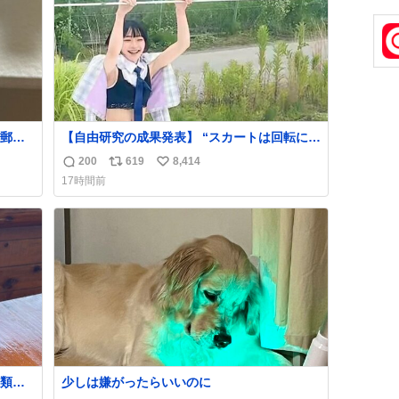
郵便
【自由研究の成果発表】 “スカートは回転によ
う選
って広がるが、岡澤恋によって270°までなら
200
619
8,414
返
リ
い
た2万
広がらずに回転が可能なことが証明された！”
17時間前
なっ
信
ポ
い
、自
数
ス
ね
ト
数
数
類に
少しは嫌がったらいいのに