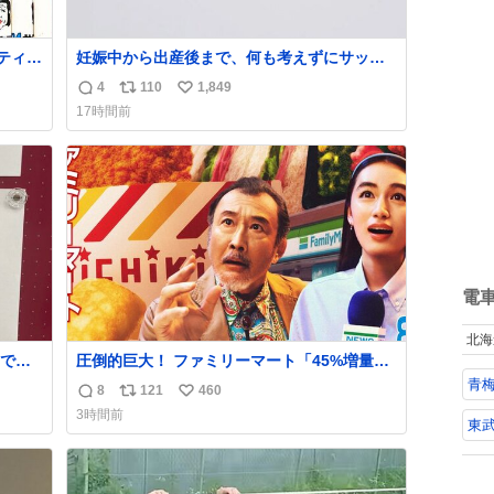
ティが
妊娠中から出産後まで、何も考えずにサッと
代のも
持って行けるようなショルダーバッグが欲し
4
110
1,849
返
リ
い
、こ
いな〜と思っていたのだけど snidelでめちゃ
17時間前
くちゃピッタリなものを見つけたので買っ
信
ポ
い
た！✨ スマホと小物とペットボトルが入るの
数
ス
ね
最高すぎる🥹 しかもスマホ入れ独立してるし
ト
数
ファスナーない！地味に嬉しいやつ！！！
数
電
北海
で草
圧倒的巨大！ ファミリーマート「45%増量作
、内定
戦」には都市伝説が隠されている、のかもし
青梅
8
121
460
返
リ
い
て無意
れない。 web-mu.jp/news/79509/
3時間前
信
ポ
い
東
数
ス
ね
ト
数
数