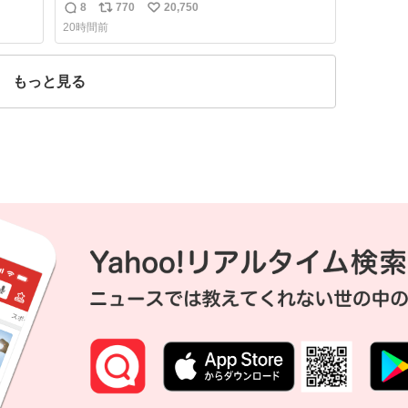
は消
8
770
20,750
返
リ
い
代わ
20時間前
んな
信
ポ
い
めで
数
ス
ね
常食
ト
数
もっと見る
か？
数