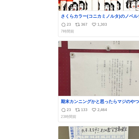
さくらカラー(コニカミノルタ)のノベル
暗室から山のように出てきた。 1970年
23
367
1,303
返
リ
い
のかなあ。 欽ちゃん鉛筆。どうすんの
7時間前
れ。
信
ポ
い
数
ス
ね
ト
数
数
期末カンニングかと思ったらマジのやつ
B4でIDMってことはおそらく就職だし
23
133
2,464
返
リ
い
取り消し？ それと夏休み期間の停学っ
23時間前
味じゃね？
信
ポ
い
数
ス
ね
ト
数
数