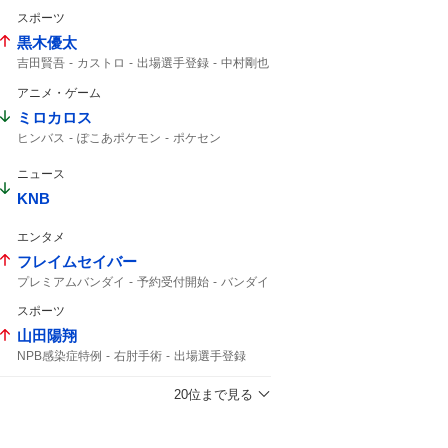
スポーツ
黒木優太
吉田賢吾
カストロ
出場選手登録
中村剛也
アニメ・ゲーム
ミロカロス
ヒンバス
ぽこあポケモン
ポケセン
ポケモン
ポケモンセンター
ニュース
KNB
エンタメ
フレイムセイバー
プレミアムバンダイ
予約受付開始
バンダイ
アギト
スポーツ
山田陽翔
NPB感染症特例
右肘手術
出場選手登録
埼玉西武
登録抹消
20位まで見る