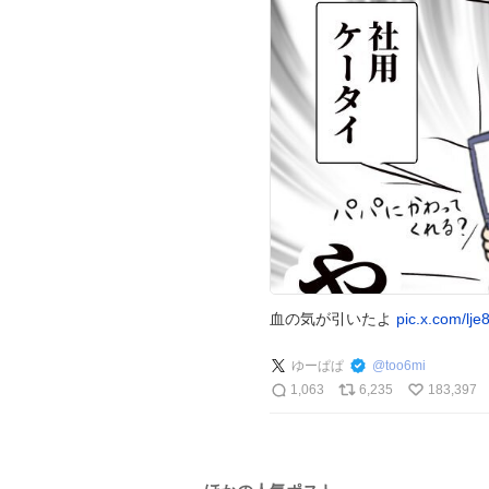
血の気が引いたよ
pic.x.com/lj
ゆーぱぱ
@
too6mi
1,063
6,235
183,397