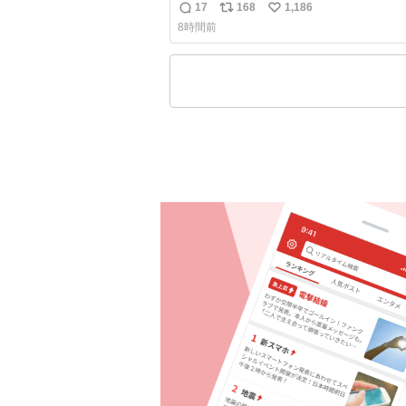
よっては非常食にもなります。生うどん
17
168
1,186
返
リ
い
費期限が短く、冷凍うどんは長持ちする
8時間前
りに停電に弱いので、乾麺タイプのうど
信
ポ
い
ら水分が少なく長期保存するのにおすす
数
ス
ね
す。アルファ化米や缶詰など、色々な非
ト
数
がありますが、うどんもいかがでしょう
数