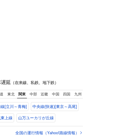
車遅延
（在来線、私鉄、地下鉄）
道
東北
関東
中部
近畿
中国
四国
九州
線[立川～青梅]
中央線(快速)[東京～高尾]
武東上線
山万ユーカリが丘線
全国の運行情報（Yahoo!路線情報）