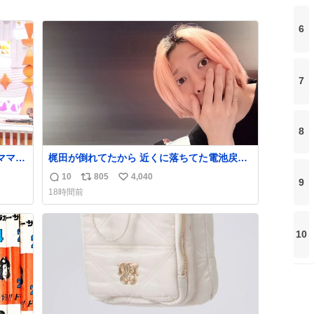
6
7
8
梶田が倒れてたから 近くに落ちてた電池戻し
い」
ておいた
10
805
4,040
9
返
リ
い
18時間前
信
ポ
い
数
ス
ね
ト
数
10
数