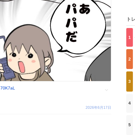
ト
1
2
3
e870K7aL
4
2026年6月17日
5