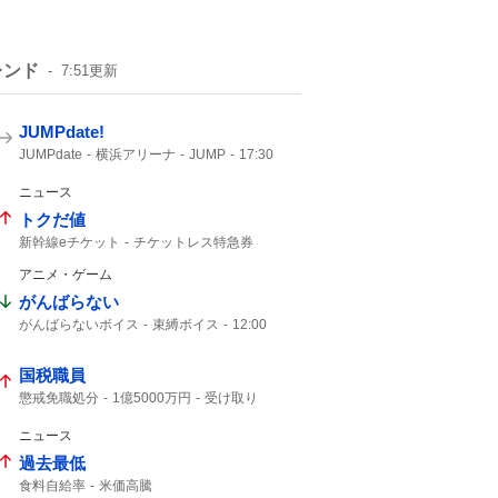
レンド
7:51
更新
JUMPdate!
JUMPdate
横浜アリーナ
JUMP
17:30
17%
ニュース
トクだ値
新幹線eチケット
チケットレス特急券
トクだ値14
チケットレス
週末パス
アニメ・ゲーム
トク割
えきねっと
JR東日本
クソだ
JR東
がんばらない
がんばらないボイス
束縛ボイス
12:00
にじさんじ
12%
国税職員
懲戒免職処分
1億5000万円
受け取り
知り合った
税務調査
ニュース
過去最低
食料自給率
米価高騰