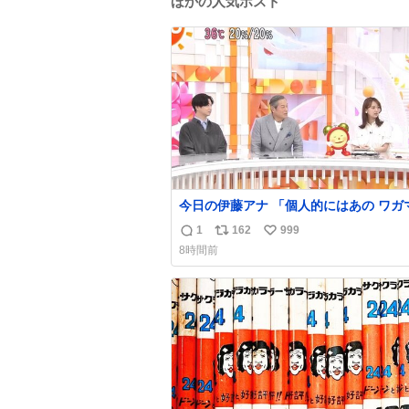
ほかの人気ポスト
今日の伊藤アナ 「個人的にはあの ワガママな
モモンガを是非松平さんに成敗してほし
1
162
999
返
リ
い
(手に刀を持ってモモ○ガを切る仕草) #ちいか
8時間前
わ #アニメちいかわ
信
ポ
い
数
ス
ね
ト
数
数