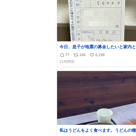
今日、息子が地震の募金したいと家内と
局に行ったみたいです。おもちゃとか買
77
340
6,198
返
リ
い
択肢もあったと思うけど、自分で貯めて
21時間前
円を役に立てて欲しい、みんなも元気に
信
ポ
い
て欲しいと。家内も一緒に募金したので
数
ス
ね
分も何かできたらなぁと思いました。
ト
数
数
私はうどんをよく食べます。うどんの種