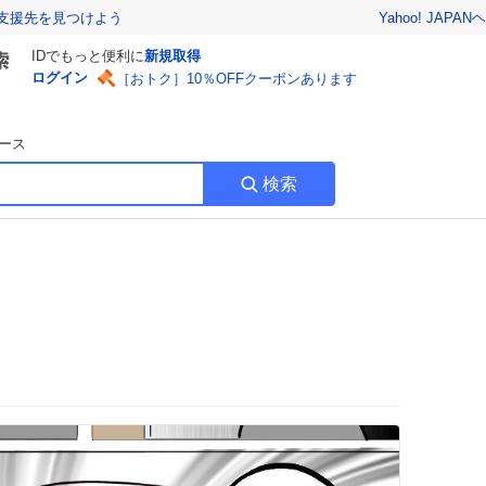
Yahoo! JAPAN
ヘ
支援先を見つけよう
IDでもっと便利に
新規取得
ログイン
［おトク］10％OFFクーポンあります
ース
検索