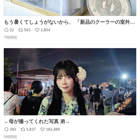
もう暑くてしょうがないから、 「新品のクーラーの室外機
のミニチュア」 でも見ていってよ
22
502
2,804
返
リ
い
7時間前
信
ポ
い
数
ス
ね
ト
数
数
←母が撮ってくれた写真 弟→
382
5,837
182,480
返
リ
い
5時間前
信
ポ
い