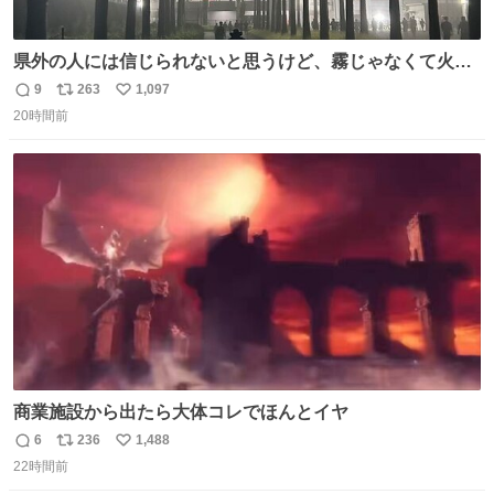
県外の人には信じられないと思うけど、霧じゃなくて火山
灰です🌋 #桜島
9
263
1,097
返
リ
い
20時間前
信
ポ
い
数
ス
ね
ト
数
数
商業施設から出たら大体コレでほんとイヤ
6
236
1,488
返
リ
い
22時間前
信
ポ
い