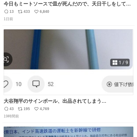
今日もミートソースで皿が死んだので、天日干しをしてい
ます🍝 ありがとう先人の知恵
13
433
6,840
返
リ
い
1日前
信
ポ
い
数
ス
ね
ト
数
数
大谷翔平のサインボール、出品されてしまう…
43
195
4,769
返
リ
い
19時間前
信
ポ
い
数
ス
ね
ト
数