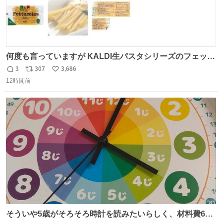
何度も言っていますが KALDI生パスタシリーズのフェット
チーネは 真剣(ガチ)で美味いぞ
3
307
3,686
返
リ
い
12時間前
信
ポ
い
数
ス
ね
ト
数
数
そういや5歳がそろそろ時計を読みたいらしく、材料費600