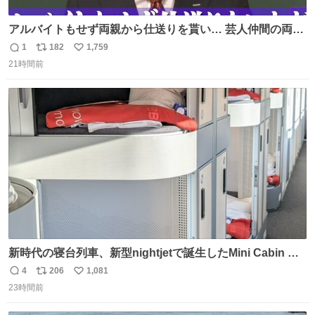
アルバイトもせず両親から仕送りを貰い… 芸人仲間の両親
のスネまでかじる!? ドンデコルテ銀次⚡️ 無料見逃し配信は
1
182
1,759
返
リ
い
こちらから ▶︎abema.go.link/gBLVb ◤しくじり先生
21時間前
信
ポ
い
ABEMAにて毎週最新話無料配信中◢ @10000nabe
数
ス
ね
@akmllube0617
ト
数
数
新時代の寝台列車、新型nightjetで誕生したMini Cabin ま
さに走るカプセルホテルといった感じで、一人旅で利用す
4
206
1,081
返
リ
い
るのにはちょうどいい設備。 他の人も言ってましたが、サ
23時間前
信
ポ
い
ンライズの後継に欲しい…
数
ス
ね