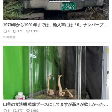
1970年から1991年までは、輸入車には「0」ナンバープレ
ートが使用されていました。 その後、この制度は廃止さ
4
171
1,333
返
リ
い
れ、すべての「0」ナンバープレートは抹消・無効化され
20時間前
信
ポ
い
ました。 ところが最近、その「0」ナンバープレートを装
数
ス
ね
着した車両が発見されました。 今でも残っていること自体
ト
数
数
が奇跡です……。
山善の食洗機 乾燥ブースにしてますが高さが欲しかったの
でコレクションケースを置くだけのツルセコ改造 扉が手前
5
277
1,092