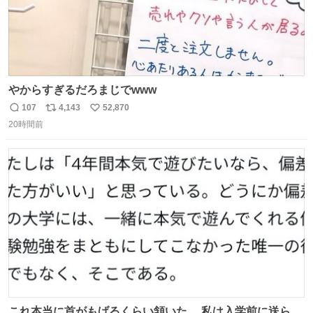
やからすぎるだろまじでwww
107
4,143
52,870
返
リ
い
20時間前
信
ポ
い
数
ス
ね
ト
数
数
これ本当に首がもげるくらい頷いた。 私は入学前に送られ