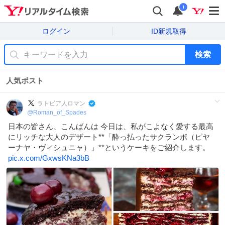
i
ログイン
ID新規取得
検索
人気ポスト
ラトビア人ロマン
@
Roman_of_Spades
日本の皆さん、こんばんは 今日は、私がこよなく愛する最高
にリッチな大人のデザート**「酔っ払ったサクランボ（ピヤ
ーナヤ・ヴィシュニャ）」**というケーキをご紹介します。
pic.x.com/GxwsKNa3bB