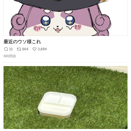
最近のウソ様これ
11
664
3,694
返
リ
い
6時間前
信
ポ
い
数
ス
ね
ト
数
数