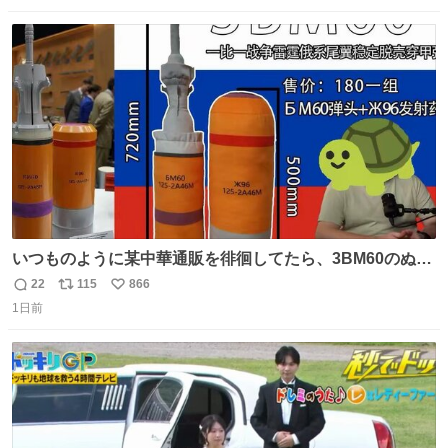
数
ス
ね
ト
数
数
いつものように某中華通販を徘徊してたら、3BM60のぬい
ぐるみを発見してしまった…。
22
115
866
返
リ
い
1日前
信
ポ
い
数
ス
ね
ト
数
数