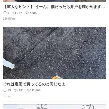
【重大なヒント】 うーん、僕だったら井戸を確かめますけ
どね
6
147
4,699
返
リ
い
23時間前
信
ポ
い
数
ス
ね
ト
数
数
それは定価で買ってるのと同じだよ
29
101
11,269
返
リ
い
1日前
信
ポ
い
数
ス
ね
ト
数