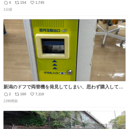
円で作れる知育時計作ってみた！ めっちゃ簡単！ ありがと
4
154
1,745
返
リ
い
う先人！
1日前
信
ポ
い
数
ス
ね
ト
数
数
新潟のドフで両替機を発見してしまい、思わず購入してし
まい大阪に発送するイベントが発生
2
160
7,110
返
リ
い
22時間前
信
ポ
い
数
ス
ね
ト
数
数