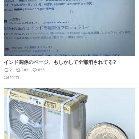
数
インド関係のページ、もしかして全部消されてる?
2
101
855
返
リ
い
15時間前
信
ポ
い
数
ス
ね
ト
数
数