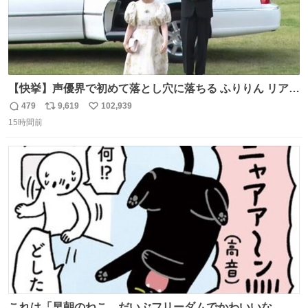
【快挙】声優界で初めて落とし穴に落ちる ふりりん リアク
ションが最高過ぎる🤣 #ドッキリGP #降幡愛
479
9,619
102,939
返
リ
い
15時間前
信
ポ
い
数
ス
ね
ト
数
数
これは「早朝のねこ、だいぶフリーダムでかわいいな…」