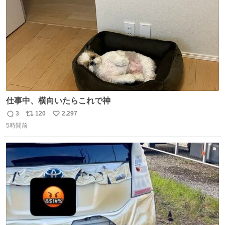
数
仕事中、横向いたらこれで神
3
120
2,297
返
リ
い
5時間前
信
ポ
い
数
ス
ね
ト
数
数