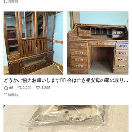
16時間前
信
ポ
い
数
ス
ね
ト
数
数
どうかご協力お願いします🙇‍♂️ 今は亡き祖父母の家の取り壊
しが決まり、どうしても処分して欲しくない食器棚と机の
66
2,001
4,205
返
リ
い
引き取り手を探しております この2つは私の祖母が当初一
20時間前
信
ポ
い
目惚れで購入したもので、祖母はc型肝炎で58歳という若
数
ス
ね
さで亡くなりましたが、この家具達をとても大切にしてお
ト
数
数
りました 続く↓