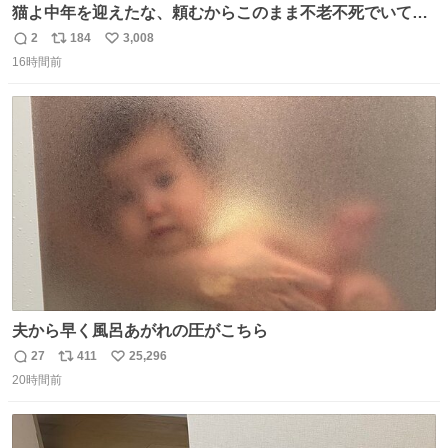
猫よ中年を迎えたな、頼むからこのまま不老不死でいてく
れ…と願ってから、いや人間の家族が死に絶えて猫だけこ
2
184
3,008
返
リ
い
の世に置いていくなんてひどいことはできない…と思って
16時間前
信
ポ
い
から、猫のこの可愛さと愛嬌なら未来永劫ほかの人間に可
数
ス
ね
愛がられて困ることもなかろうなと思ったのでやっぱり猫
ト
数
数
よ不老不死でいてくれ
夫から早く風呂あがれの圧がこちら
27
411
25,296
返
リ
い
20時間前
信
ポ
い
数
ス
ね
ト
数