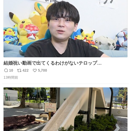
数
結婚祝い動画で出てくるわけがないテロップ
youtu.be/4pJ7U22AYtw
10
422
5,700
返
リ
い
13時間前
信
ポ
い
数
ス
ね
ト
数
数