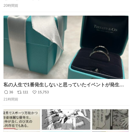
返
リ
い
に開き天井の温度もしっかり上がるのでかなり使いやすく
20時間前
信
ポ
い
なりました😎
数
ス
ね
ト
数
数
私の人生で1番発生しないと思っていたイベントが発生し
ました
36
111
15,753
返
リ
い
21時間前
信
ポ
い
数
ス
ね
ト
数
数