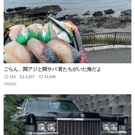
ト
数
数
ごらん、関アジと関サバ 君たちがいた海だよ
153
4,257
41,506
返
リ
い
7時間前
信
ポ
い
数
ス
ね
ト
数
数