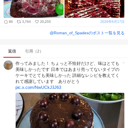
86
3,764
20,255
2026年6月17日
@
Roman_of_Spades
のポスト一覧を見る
返信
引用（2）
作ってみました！ ちょっと不恰好だけど、味はとても
美味しかったです 日本ではあまり売ってないタイプの
ケーキでとても美味しかった 詳細なレシピを教えてく
れて感謝しています ありがとう
pic.x.com/NwUCkJ3J63