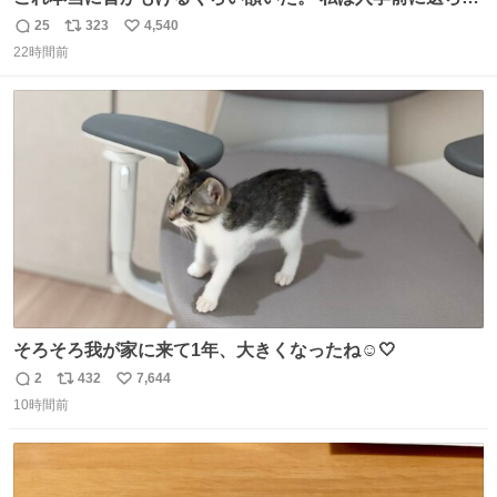
てきた、大学のサークル紹介冊子を見た時点で終わりを感
25
323
4,540
返
リ
い
じたので、女子大でもないくせに偏差値の高い大学のイン
22時間前
信
ポ
い
カレサークルに突撃して所属するという奇行で事なきを得
数
ス
ね
た。 高偏差値に行けないならせめてそれくらいした方が予
ト
数
数
後がいいです。 https://t.co/9nMHIrETkw
そろそろ我が家に来て1年、大きくなったね☺️🤍
2
432
7,644
返
リ
い
10時間前
信
ポ
い
数
ス
ね
ト
数
数