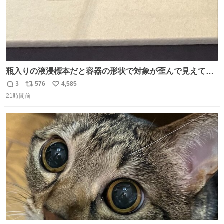
瓶入りの液浸標本だと容器の形状で対象が歪んで見えてし
まうことから、なるべく歪みがない状態で観察しやすいよ
3
576
4,585
返
リ
い
うにこのような形で保存していると前に科博の先生から教
21時間前
信
ポ
い
えてもらった #国立科学博物館
数
ス
ね
ト
数
数