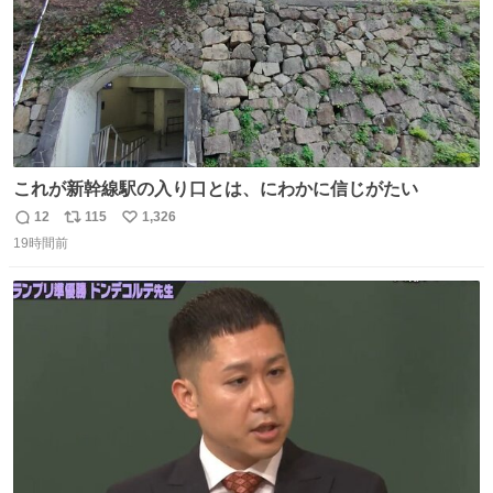
これが新幹線駅の入り口とは、にわかに信じがたい
12
115
1,326
返
リ
い
19時間前
信
ポ
い
数
ス
ね
ト
数
数