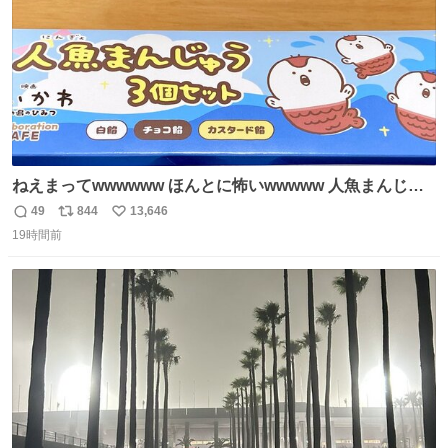
ねえまってwwwwww ほんとに怖いwwwww 人魚まんじゅ
う買ってきたから私も永遠のいのちを…ぐへへ…と思いな
49
844
13,646
返
リ
い
がら1つ食べたら 奥歯欠けたんだけど！！！！？？？ しか
19時間前
信
ポ
い
もガッツリ😭 まんじゅうだよ？？？？？？ ガリッて言っ
数
ス
ね
たから何？と思って口から出したら自分の歯wwwwww セ
ト
数
数
イレーンの呪いじゃん😭