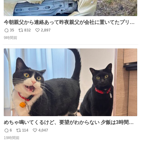
今朝親父から連絡あって昨夜親父が会社に置いてたプリウ
スが燃えたらしく、距離と経年でバッテリーイカれてた
35
832
2,897
返
リ
い
か？って思ったら放火らしいし隣のトラックも一部燃えた
9時間前
信
ポ
い
みたい。 それも胸糞だけど、単なる火災扱いで放火に切り
数
ス
ね
変わらないから犯人野放しらしい。
ト
数
数
めちゃ鳴いてくるけど、要望がわからない 夕飯は3時間も
先だしな
6
114
4,047
返
リ
い
19時間前
信
ポ
い