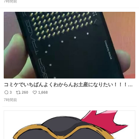
収して解析すると、出頭する前に事故の詳しい状況やどう
7時間前
信
ポ
い
対応すればいいかをAIに相談していたことがわかった。し
数
ス
ね
かし、AIの回答は「正直に警察に話すように」だった。
ト
数
数
コミケでいちばんよくわからんお土産になりたい！！！！
#C108
3
260
1,668
返
リ
い
7時間前
信
ポ
い
数
ス
ね
ト
数
数