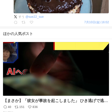
すう
@
sue22_sue
7月10日(金) 16:02
ほかの人気ポスト
【まさか】「彼女が事故を起こしました」 ひき逃げで逃走
した男、AIの相談履歴で“ウソ発覚” 警察が男のスマホを押
40
151
836
返
リ
い