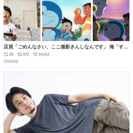
店員「ごめんなさい、ここ撮影きんしなんです」 俺「すみ
ません！すぐ消します」 店員「念のためフォルダから消し
39
472
14,411
返
リ
い
てるところ見せて頂けますか？」 俺「はい…」
20時間前
信
ポ
い
数
ス
ね
ト
数
数