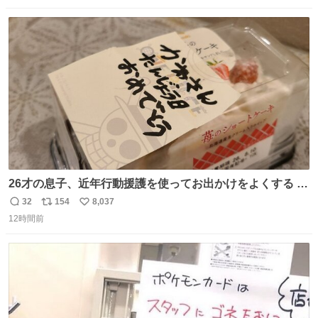
数
ス
ね
ト
数
数
26才の息子、近年行動援護を使ってお出かけをよくする 親
との外出はもう嫌らしい。 中身は小学生位なのに小癪な😅
32
154
8,037
返
リ
い
昨日は夜のショッピングモールに行った 先に寝といてよ❗
12時間前
信
ポ
い
と何度も何度も言い残して。 起きたら冷蔵庫に… ああ、こ
数
ス
ね
れ買いに行ってくれたんだ…😭
ト
数
数