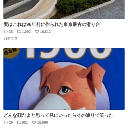
実はこれは96年前に作られた東京最古の滑り台
38
1,092
10,812
返
リ
い
21時間前
信
ポ
い
数
ス
ね
ト
数
数
どんな顔だよと思って見にいったらその通りで笑った
29
681
15,096
返
リ
い