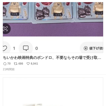
数
ス
ね
ト
数
数
ちいかわ映画特典のボンドロ、不要ならその場で受け取り
辞退すれば良いのに白々しい
70
486
8,941
返
リ
い
21時間前
信
ポ
い
数
ス
ね
ト
数
数