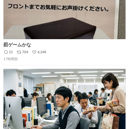
罰ゲームかな
21
704
4,346
返
リ
い
17時間前
信
ポ
い
数
ス
ね
ト
数
数