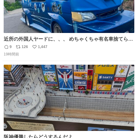
近所の外国人ヤードに、、、 めちゃくちゃ有名車捨てられ
てました😭 外装ぼろぼろだし、、 中も何にも残ってない
9
126
1,447
返
リ
い
し、、 可哀想に😢😢 今まで数十年お疲れ様でした、、 #バ
19時間前
信
ポ
い
ニング #当時 #廃車 #勿体無い
数
ス
ね
ト
数
数
阪神優勝したらどうするんだよ…