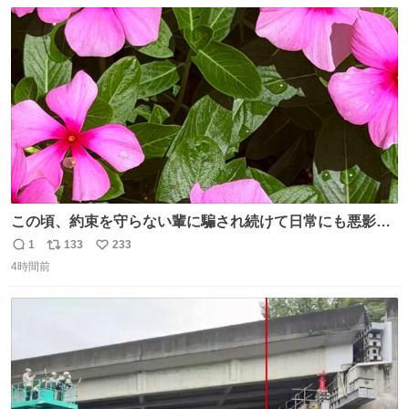
数
ス
ね
ト
数
数
この頃、約束を守らない輩に騙され続けて日常にも悪影響
が出てきて仕事も出来ずでストレスマックス。 解決には断
1
133
233
返
リ
い
ち切るのみ。 そんな時に美しい光景は救いの刻です。 人様
4時間前
信
ポ
い
に迷惑をかける人間の神経には理解が出来ないし理解する
数
ス
ね
気もない。 実直に生きる！ 今日も嘘に負けずに頑張りま
ト
数
数
す。 #LUNE #約束