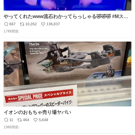
やってくれたwww流石わかってらっしゃる🤣🤣🤣 #Mステ
#西川貴教
667
10,352
136,037
返
リ
い
17時間前
信
ポ
い
数
ス
ね
ト
数
数
イオンのおもちゃ売り場ヤバい
11
464
5,648
返
リ
い
19時間前
信
ポ
い