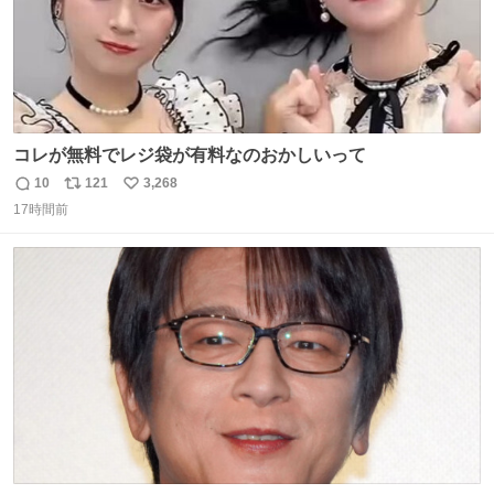
コレが無料でレジ袋が有料なのおかしいって
10
121
3,268
返
リ
い
17時間前
信
ポ
い
数
ス
ね
ト
数
数