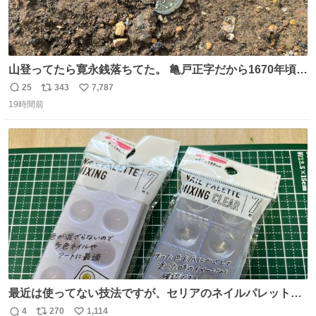
山登ってたら寛永銭落ちてた。 亀戸正字だから1670年頃に
鋳造されたもの。
25
343
7,787
返
リ
い
19時間前
信
ポ
い
数
ス
ね
ト
数
数
最近は使ってない技法ですが、セリアのネイルパレットの
四隅をハサミで切り落とし、やすりがけすればミニチュア
4
270
1,114