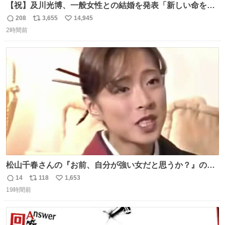
【祝】及川光博、一般女性との結婚を発表「新しい命を授
かっております」 news.livedoor.com/lite/article_d…
208
3,655
14,945
返
リ
い
「私、及川光博はこの度、交際しておりました方と入籍い
2時間前
信
ポ
い
たしました。また、新しい命を授かっております」「今後
数
ス
ね
も変わらず俳優として、ミッチーとして、努力し精進して
ト
数
数
参ります」とつづった。
松山千春さんの『お前、自分が強い女だと思うか？』の一
言で… 中森明菜さんが思わず本音をこぼす瞬間😭
14
118
1,653
返
リ
い
19時間前
信
ポ
い
数
ス
ね
ト
数
数