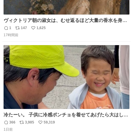
ヴィクトリア朝の淑女は、むせ返るほど大量の香水を身に
つけるものではないとされていた。それでも香水は、髪や
1
147
1,625
返
リ
い
肌の手入れと同じくらい、ヴィクトリア朝の女性達の美容
17時間前
信
ポ
い
習慣に欠かせないものだった。 当時の香水は、現在私たち
数
ス
ね
が知る香水よりも単純な組成で、その大部分は薔薇、菫、
ト
数
数
ベルガモット、
冷たーい。 子供に冷感ポンチョを着せてあげたら大はしゃ
ぎで喜んでくれました。 こんな素敵な代物を提供してくれ
366
3,985
59,319
返
リ
い
た山口県の恩師に感謝。
1日前
信
ポ
い