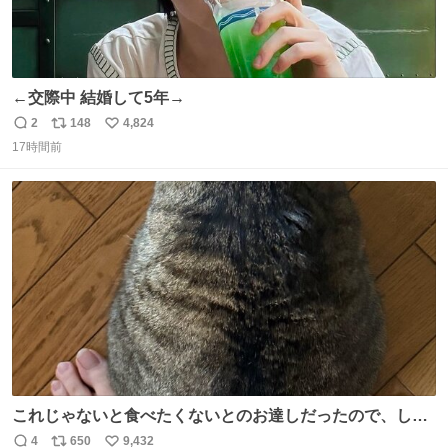
←交際中 結婚して5年→
2
148
4,824
返
リ
い
17時間前
信
ポ
い
数
ス
ね
ト
数
数
これじゃないと食べたくないとのお達しだったので、しっ
ぽ置き場係になっている
4
650
9,432