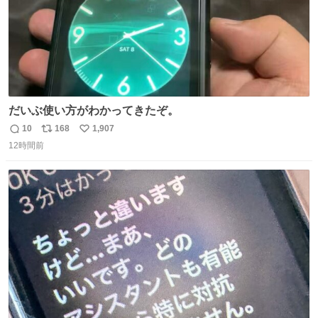
だいぶ使い方がわかってきたぞ。
10
168
1,907
返
リ
い
12時間前
信
ポ
い
数
ス
ね
ト
数
数