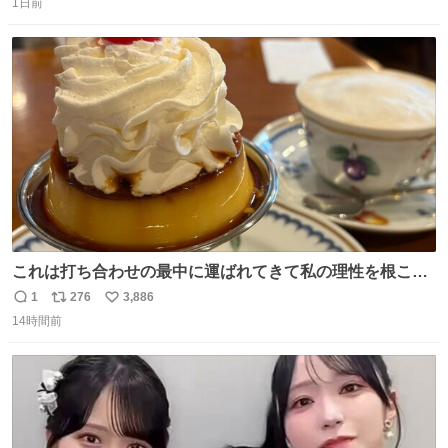
1日前
信
ポ
い
数
ス
ね
ト
数
数
これは打ち合わせの最中に運ばれてきて私の理性を根こそ
ぎ奪い去ったプリンの写真です。
1
276
3,886
返
リ
い
14時間前
信
ポ
い
数
ス
ね
ト
数
数