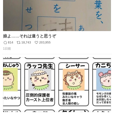
娘よ……それは違うと思うぞ
814
18,743
203,955
返
リ
い
1日前
信
ポ
い
数
ス
ね
ト
数
数