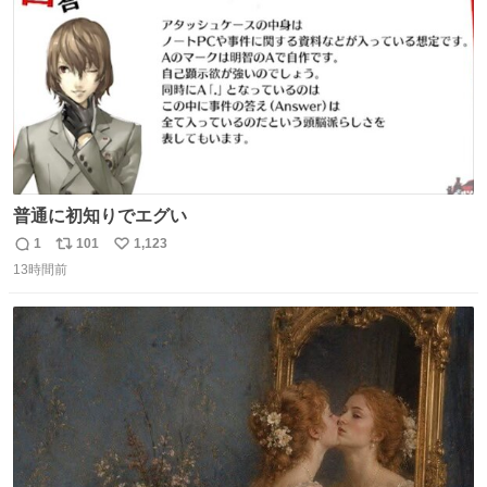
普通に初知りでエグい
1
101
1,123
返
リ
い
13時間前
信
ポ
い
数
ス
ね
ト
数
数