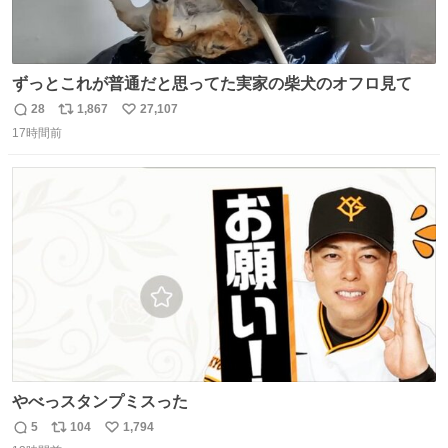
ずっとこれが普通だと思ってた実家の柴犬のオフロ見て
28
1,867
27,107
返
リ
い
17時間前
信
ポ
い
数
ス
ね
ト
数
数
やべっスタンプミスった
5
104
1,794
返
リ
い