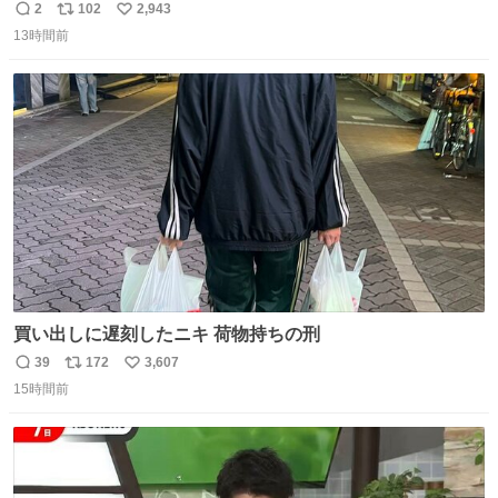
ツ、ありがとう、いい塩レです
2
102
2,943
返
リ
い
13時間前
信
ポ
い
数
ス
ね
ト
数
数
買い出しに遅刻したニキ 荷物持ちの刑
39
172
3,607
返
リ
い
15時間前
信
ポ
い
数
ス
ね
ト
数
数