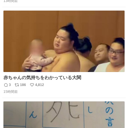
13時間前
信
ポ
い
数
ス
ね
ト
数
数
赤ちゃんの気持ちをわかっている大関
3
186
4,812
返
リ
い
15時間前
信
ポ
い
数
ス
ね
ト
数
数