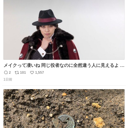
ト
数
数
メイクって凄いね 同じ役者なのに全然違う人に見えるよ #
仮面ライダーマイス #ブルーロック
2
101
1,557
返
リ
い
1日前
信
ポ
い
数
ス
ね
ト
数
数