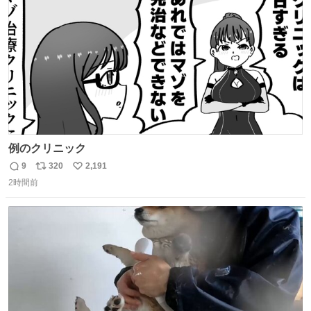
数
例のクリニック
9
320
2,191
返
リ
い
2時間前
信
ポ
い
数
ス
ね
ト
数
数