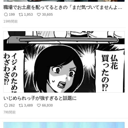
職場でお土産を配ってるときの「まだ気づいてませんよ」
的な演技が毎回シンドい。
199
1,953
30,605
返
リ
い
19時間前
信
ポ
い
数
ス
ね
ト
数
数
いじめられっ子が強すぎると話題に
262
3,489
66,930
返
リ
い
7時間前
信
ポ
い
数
ス
ね
ト
数