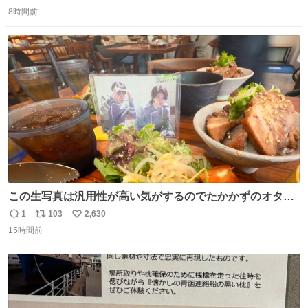
返
リ
い
8時間前
信
ポ
い
数
ス
ね
ト
数
数
この生写真は汎用性が高い気がするのでたかかずのオタク
は絶対買った方が良いw
1
103
2,630
返
リ
い
15時間前
信
ポ
い
数
ス
ね
ト
数
数