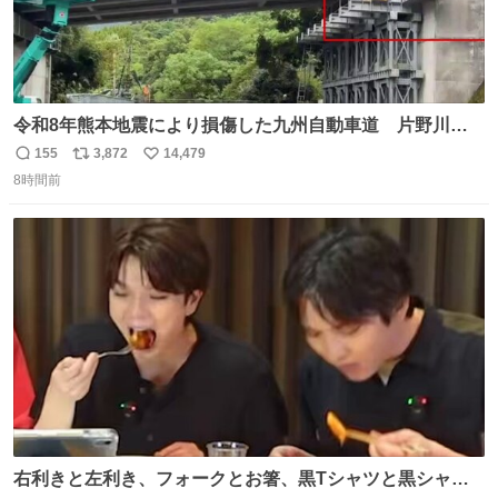
令和8年熊本地震により損傷した九州自動車道 片野川橋
（下り線）の復旧作業を行っています。 タイムラプス動画
155
3,872
14,479
返
リ
い
で、段差が生じた橋桁をジャッキアップしている様子をご
8時間前
信
ポ
い
紹介します。 引き続き、早期復旧に向けて着実に工事を進
数
ス
ね
めてまいります。 #NEXCO西日本 #熊本地震
ト
数
数
右利きと左利き、フォークとお箸、黒Tシャツと黒シャ