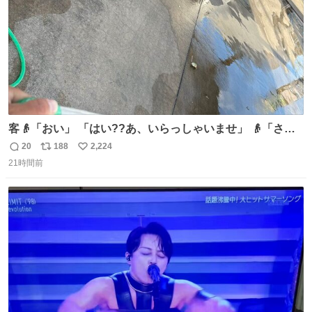
客👴「おい」 「はい??あ、いらっしゃいませ」 👴「さっ
きからずっと水出しっぱなしでもったいないだろ」 「静電
20
188
2,224
返
リ
い
気を逃がし、熱くなった地面の温度を下げ、引火事故の防
21時間前
信
ポ
い
止の為必要な作業です」 👴「水不足の昨今にもったいない
数
ス
ね
ことをするな!!」 それでは歌います、聞いてください 「井
ト
数
数
戸水」