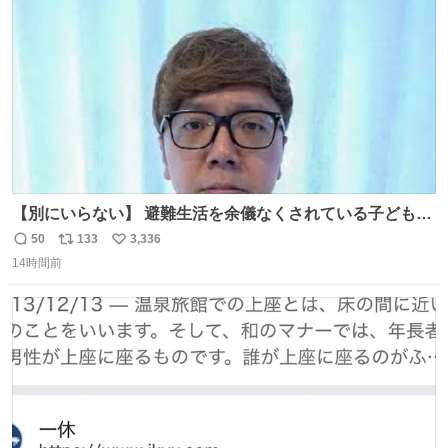
数
【別にいらない】 避難生活を余儀なくされている子どもた
ちのためにヒカキンボックス1000個を寄付させていただき
50
133
3,336
返
リ
い
ました
14時間前
信
ポ
い
数
ス
ね
ト
数
数