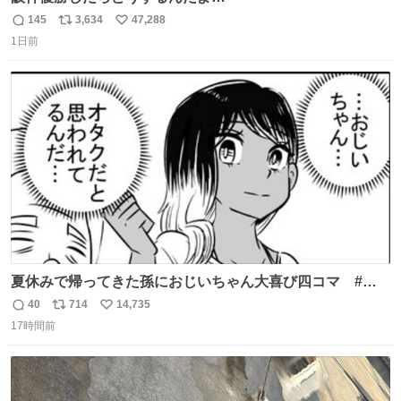
145
3,634
47,288
返
リ
い
1日前
信
ポ
い
数
ス
ね
ト
数
数
夏休みで帰ってきた孫におじいちゃん大喜び四コマ #四
コマ漫画 #Web漫画 #漫画が読めるハッシュタグ
40
714
14,735
返
リ
い
17時間前
信
ポ
い
数
ス
ね
ト
数
数