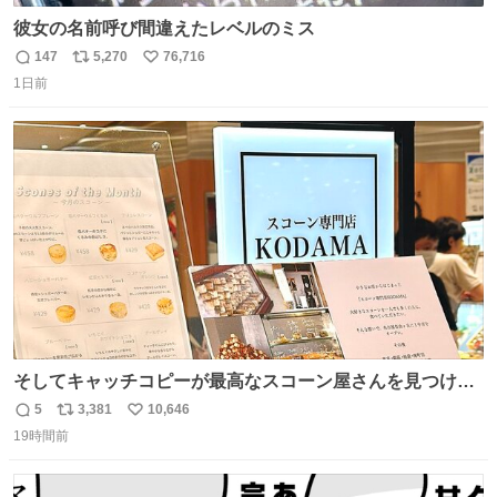
彼女の名前呼び間違えたレベルのミス
147
5,270
76,716
返
リ
い
1日前
信
ポ
い
数
ス
ね
ト
数
数
そしてキャッチコピーが最高なスコーン屋さんを見つけて
しまったので思わず買い込んでしまった。スコーンなんて
5
3,381
10,646
返
リ
い
パッサパサなほどええですからね。
19時間前
信
ポ
い
数
ス
ね
ト
数