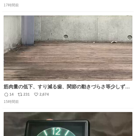
返
リ
い
食器ができます。 底にストローをカットしたものを接着し
17時間前
信
ポ
い
塗装すれば茶碗になります。素材が塩化ビニルなので接着
数
ス
ね
剤や塗料は対応したものを使うと良いです。 透明はそのま
ト
数
数
までも使えます。
筋肉量の低下、すり減る歯、関節の動きづらさ等少しずつ
現れる変化。 ごはんを細かくすることで #風花 の歯に代わ
14
231
2,674
返
リ
い
るよ。サプリを食べてもらうことで筋肉や関節をサポート
15時間前
信
ポ
い
しようね 風花が無理なく続けられる範囲で、高齢のステー
数
ス
ね
ジまで頑張ってきたその身体も風花の意思も大切にしてい
ト
数
数
くよ #徳山動物園