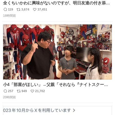
全くちいかわに興味がないのですが、明日友達の付き添い
で見に行きます。 事前に予習できるよう、友達がキャラク
119
3,674
37,451
返
リ
い
ターの説明を作ってくれたのですが、くりまんじゅうとい
18時間前
信
ポ
い
うやつに説明に「あんたみたいなやつ」と書かれていまし
数
ス
ね
た。 一気に楽しみになりました。
ト
数
数
小4「部屋がほしい」→父親「それなら『ナイトスクー
プ』に言え！無理やろけどな…」
257
949
21,702
返
リ
い
oricon.co.jp/news/2472553/f… ⠀ 「父の部屋を奪いたい」
20時間前
信
ポ
い
小学4年生と妹が登場。自宅の2階には部屋が4つあるの
数
ス
ね
に、父が2部屋使い、姉妹は1部屋。文句を言うと「ナイト
ト
数