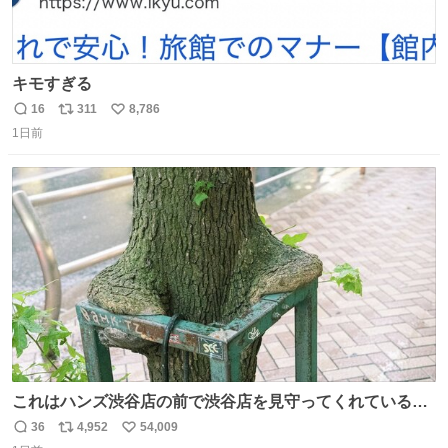
キモすぎる
16
311
8,786
返
リ
い
1日前
信
ポ
い
数
ス
ね
ト
数
数
これはハンズ渋谷店の前で渋谷店を見守ってくれている
「くつろ木」。
36
4,952
54,009
返
リ
い