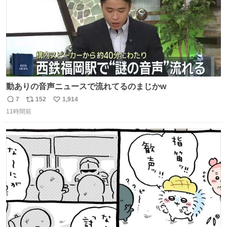
動ありの音声ニュースで流れてるのまじかw
7
152
1,914
返
リ
い
11時間前
信
ポ
い
数
ス
ね
ト
数
数