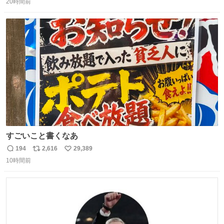
タ
20時間前
信
ポ
い
数
ス
ね
ト
数
数
すごいこと書くなあ
194
2,616
29,389
返
リ
い
10時間前
信
ポ
い
数
ス
ね
ト
数
数