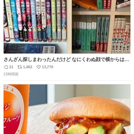
さんざん探しまわったんだけど なにくわぬ顔で横からはえ
てた
21
1,462
13,770
返
リ
い
15時間前
信
ポ
い
数
ス
ね
ト
数
数