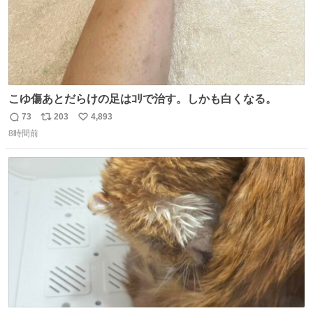
こゆ傷あとだらけの足はｺﾘで治す。しかも白くなる。
73
203
4,893
返
リ
い
8時間前
信
ポ
い
数
ス
ね
ト
数
数