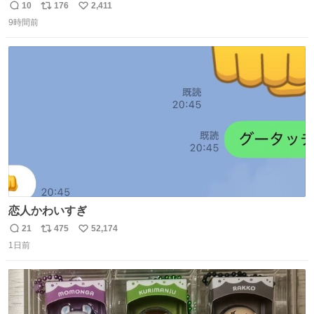
10
176
2,411
返
リ
い
9時間前
信
ポ
い
数
ス
ね
ト
数
数
恋人かわいすぎ
21
475
52,174
返
リ
い
1日前
信
ポ
い
数
ス
ね
ト
数
数