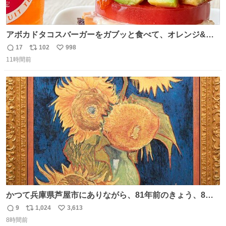
アボカドタコスバーガーをガブッと食べて、オレンジ&パ
ッションフルーツティーをグビッと飲んで、またアボカド
17
102
998
返
リ
い
タコスバーガーをガブッと食べて、またオレンジ＆パッシ
11時間前
信
ポ
い
ョンフルーツティーをグビッと飲んで…🍔🍹
数
ス
ね
ト
数
数
かつて兵庫県芦屋市にありながら、81年前のきょう、8月6
日の阪神大空襲の折に残念ながら焼失した、 #ゴッホ の幻
9
1,024
3,613
返
リ
い
の「 #ヒマワリ 」。 当館は、東京都にある武者小路実篤記
8時間前
信
ポ
い