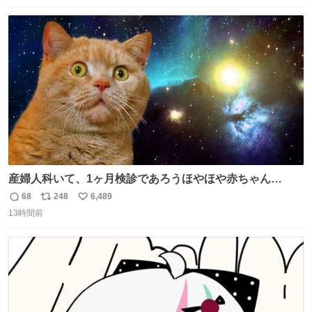
念館にご協力いただき、当時発行されたカラー印刷画集よ
数
ス
ね
り陶板で原寸大に再現し、2014年より展示しています。 #
ト
数
数
大塚国際美術館
産婦人科いて、1ヶ月検診であろうほやほや赤ちゃん👩‍🍼
と推定2,3歳の女の子👧🏻をワンオペで連れてるママがいる
68
248
6,489
返
リ
い
のだけども 女の子ずっとママの側から離れない…⁉️ 手を繋
13時間前
信
ポ
い
がなくてもうろちょろしないしママが歩いたらピクミンみ
数
ス
ね
たいにﾄﾃﾄﾃついてってるし逃走しないし脱走しないし逃げ
ト
数
数
ないし走ら文字数