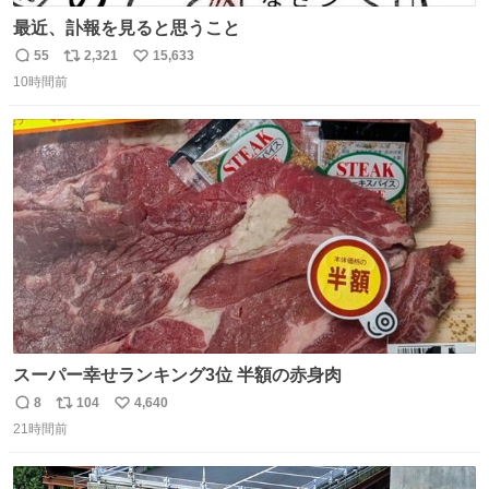
最近、訃報を見ると思うこと
55
2,321
15,633
返
リ
い
10時間前
信
ポ
い
数
ス
ね
ト
数
数
スーパー幸せランキング3位 半額の赤身肉
8
104
4,640
返
リ
い
21時間前
信
ポ
い
数
ス
ね
ト
数