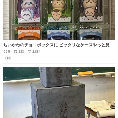
ちいかわのチョコボックスに ピッタリなケースやっと見つ
かった😭
5
133
2,884
返
リ
い
1日前
信
ポ
い
数
ス
ね
ト
数
数