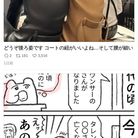
どうぞ後ろ姿です コートの紐がいいよね…そして腰が細い
2
181
3,516
返
リ
い
1日前
信
ポ
い
数
ス
ね
ト
数
数