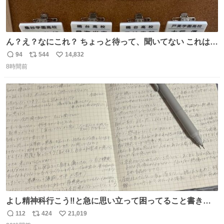
ん？え？なにこれ？ ちょっと待って、聞いてない これは販
売されているのもですか？
94
544
14,832
返
リ
い
8時間前
信
ポ
い
数
ス
ね
ト
数
数
よし精神科行こう‼️と急に思い立って困ってること書き出
してたらペン止まらなくなってすごい勢いで埋まってワロ
112
424
21,019
返
リ
い