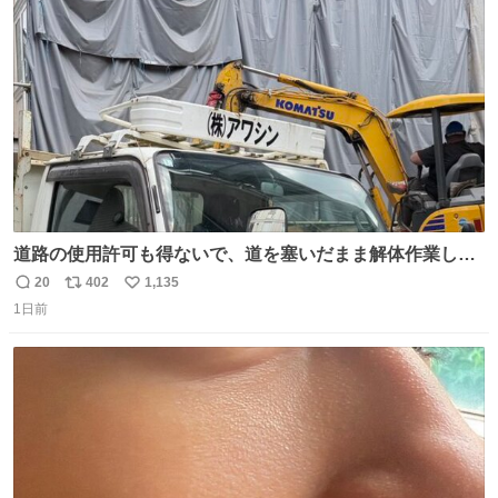
たが、飛ばないということは弱っていらっしゃるのでしょ
ト
数
数
うか…素敵すぎる
道路の使用許可も得ないで、道を塞いだまま解体作業して
る。 写真を撮ろうとしたら「勝手に写真撮るな馬鹿野郎」
20
402
1,135
返
リ
い
と罵倒されるなど。
1日前
信
ポ
い
数
ス
ね
ト
数
数