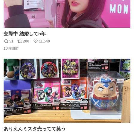
交際中 結婚して5年
51
200
11,540
返
リ
い
10時間前
信
ポ
い
数
ス
ね
ト
数
数
ありえんミスタ売ってて笑う