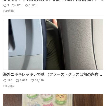
に現地の味を探している。 横浜中華街まで行き、店を厳選
3
123
1,128
返
リ
い
すれば流石に出会えるけど、もっと近場で気軽に行ける店
19時間前
信
ポ
い
はないか。 代々木にあった。 多少違うかなというのもあっ
数
ス
ね
たけど、 総合的には満足。
ト
数
数
海外ニキキレッキレで草 （ファーストクラスは前の座席で
あるため）
190
1,674
55,490
返
リ
い
11時間前
信
ポ
い
数
ス
ね
ト
数
数