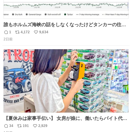
誰もホルムズ海峡の話をしなくなったけどタンカーの往来
は消滅したままですねと
1
4,172
9,634
返
リ
い
2日前
信
ポ
い
数
ス
ね
ト
数
数
【夏休みは家事手伝い】 女房が娘に、働いたらバイト代も
らえば？と言ったら、娘は、いらない、と言って黙々と働
34
191
2,929
返
リ
い