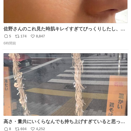
佐野さんのこれ見た時肌キレイすぎてびっくりしたし、や
はりアイドルって体型･肌管理すごすぎる
5
174
8,847
返
リ
い
6時間前
信
ポ
い
数
ス
ね
ト
数
数
高さ・量共にいくらなんでも持ち上げすぎていると思って
撮影した写真
8
604
4,252