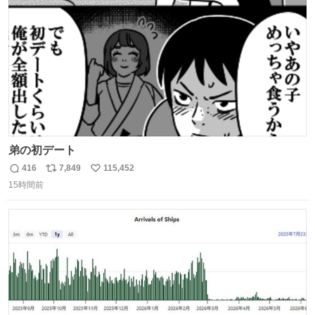
数
弟の初デート
416
7,849
115,452
返
リ
い
15時間前
信
ポ
い
数
ス
ね
ト
数
数