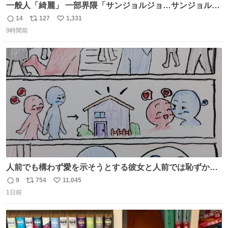
一般人「綺麗」 一部界隈「サンジョルジョ…サンジョルジ
ョマ…ジョルノジョバァーナ！！』
14
127
1,331
返
リ
い
9時間前
信
ポ
い
数
ス
ね
ト
数
数
人前でも構わず愛を示そうとする彼女と人前では恥ずかし
いけど彼女を死ぬほど愛している彼氏 同士いませんか✋️
9
754
11,045
返
リ
い
1日前
信
ポ
い
数
ス
ね
ト
数
数