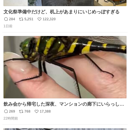
文化祭準備中だけど、机上があまりにいじめっぽすぎる
284
5,251
122,320
返
リ
い
1日前
信
ポ
い
数
ス
ね
ト
数
数
飲み会から帰宅した深夜、マンションの廊下にいらっしゃ
ったオニヤンマ様 まさかこんな都会でお会いできるなんて
269
768
17,388
返
リ
い
思っておらず大興奮しております かっこよすぎる 指を差し
22時間前
信
ポ
い
伸べると乗ってきてくれたのでひとまず一緒に帰宅しまし
数
ス
ね