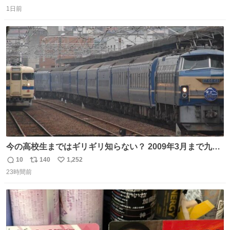
返
リ
い
1日前
信
ポ
い
数
ス
ね
ト
数
数
今の高校生まではギリギリ知らない？ 2009年3月まで九州
に寝台特急が走っていたことを
10
140
1,252
返
リ
い
23時間前
信
ポ
い
数
ス
ね
ト
数
数