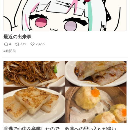
最近の出来事
4
279
2,455
返
リ
い
4時間前
信
ポ
い
数
ス
ね
ト
数
数
香港で小中を卒業したので、 飲茶への思い入れが強い。 常