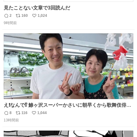
見たことない文章で3回読んだ
2
160
1,024
返
リ
い
9時間前
信
ポ
い
数
ス
ね
ト
数
数
え❗️なんで⁉️ 鯵ヶ沢スーパーかさいに朝早くから歌舞伎俳優
の8代目尾上菊五郎さんが来店‼️旦那さんを亡くした姫子さ
8
116
1,044
返
リ
い
んを元気付けに来たそうです😄 わざわざ鯵ヶ沢赤石まで😅
13時間前
信
ポ
い
姫子さんもまさかのイケメン来店にさぞかしビックリした
数
ス
ね
でしょうね😆 #尾上菊五郎 #スーパーかさい
ト
数