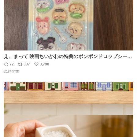
え、まって 映画ちいかわの特典のボンボンドロップシール
もうメルカリにでてるやん #ちいかわ
72
337
3,790
返
リ
い
21時間前
信
ポ
い
数
ス
ね
ト
数
数