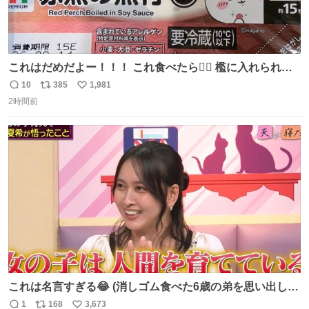
これはだめだよー！！！ これ食べたら🧜‍♀️ 檻に入れられ
て、なんかずうっと暗いとこだよ、、 #トラウマ
10
385
1,981
返
リ
い
2時間前
信
ポ
い
数
ス
ね
ト
数
数
これは名言すぎる😂 (消しゴム食べた6歳の弟を思い出しな
がら)
1
168
3,673