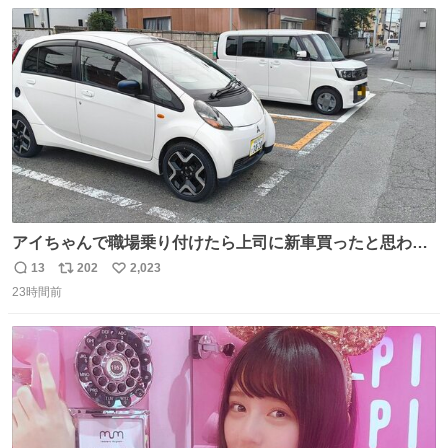
数
ス
ね
ト
数
数
アイちゃんで職場乗り付けたら上司に新車買ったと思われ
たの嬉しすぎる。 20年落ちの車もやりようによっては新車
13
202
2,023
返
リ
い
っぽく見えるってことよ。 令和の車の横に並べても違和感
23時間前
信
ポ
い
ない平成18年式です。
数
ス
ね
ト
数
数