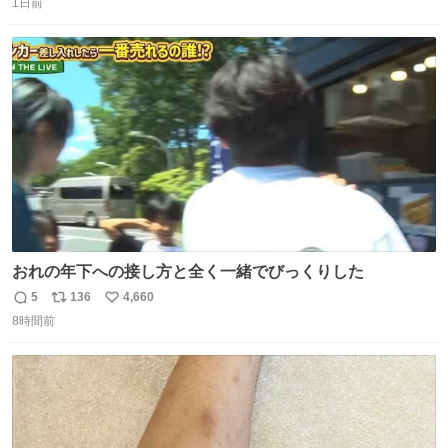
いてくれました。 あとでソフトクリーム買ってやろうと思
1日前
信
ポ
い
いました。
数
ス
ね
ト
数
数
おれの年下への接し方と全く一緒でびっくりした
5
136
4,660
返
リ
い
8時間前
信
ポ
い
数
ス
ね
ト
数
数