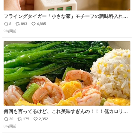
フライングタイガー「小さな家」モチーフの調味料入れ、
並べれば“デンマークの街並み”に ピンク・グリーン・テラ
8
893
4,885
返
リ
い
コッタの全9種 - fashion-press.net/news/149552
9時間前
信
ポ
い
数
ス
ね
ト
数
数
何回も言ってるけど、これ美味すぎんの！！！低カロリー
で満足感エグいから一生食べてる😭
20
175
2,352
返
リ
い
8時間前
信
ポ
い