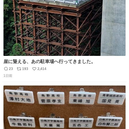
数
崖に聳える、あの駐車場へ行ってきました。
23
193
2,414
返
リ
い
1日前
信
ポ
い
数
ス
ね
ト
数
数