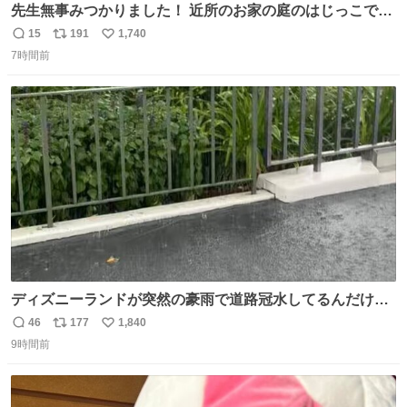
先生無事みつかりました！ 近所のお家の庭のはじっこでう
ずくまってました💦 拡散してくれたり探してくれたみなさ
15
191
1,740
返
リ
い
ん本当にありがとございます！ 飛び出し防止柵を増やして
7時間前
信
ポ
い
先生とちょびが怖い思いをしないでいいようにしようと思
数
ス
ね
う！
ト
数
数
ディズニーランドが突然の豪雨で道路冠水してるんだけど
☔️ この雨で今年初のミッションクールダウン中止。幾ら何
46
177
1,840
返
リ
い
でもやばすぎだろ...
9時間前
信
ポ
い
数
ス
ね
ト
数