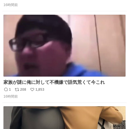
返
リ
い
16時間前
信
ポ
い
数
ス
ね
ト
数
数
家族が謎に俺に対して不機嫌で語気荒くて今これ
1
208
1,853
返
リ
い
16時間前
信
ポ
い
数
ス
ね
ト
数
数