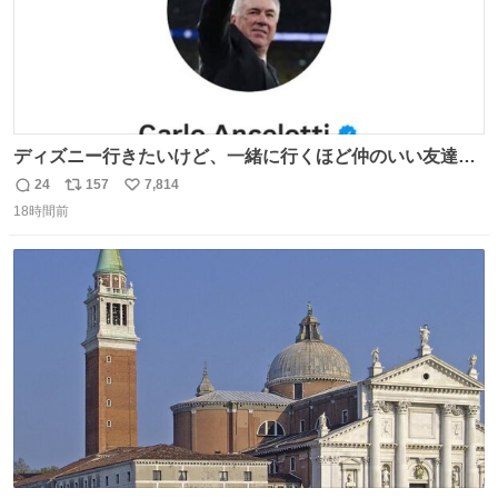
ディズニー行きたいけど、一緒に行くほど仲のいい友達が
居ない… ほんでこれ
24
157
7,814
返
リ
い
18時間前
信
ポ
い
数
ス
ね
ト
数
数