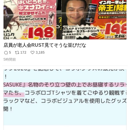
店員が老人会RUST見てそうな並びだな
5
172
3,185
返
リ
い
5時間前
信
ポ
い
数
ス
ね
ト
数
数